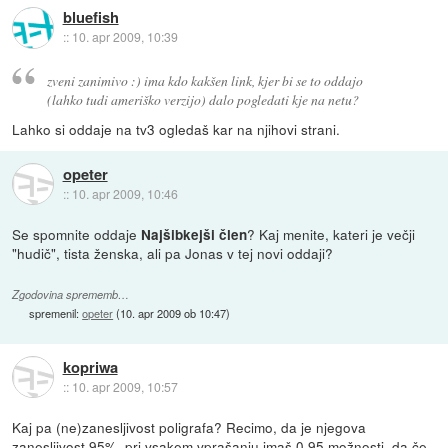
bluefish
::
10. apr 2009, 10:39
zveni zanimivo :) ima kdo kakšen link, kjer bi se to oddajo
(lahko tudi ameriško verzijo) dalo pogledati kje na netu?
Lahko si oddaje na tv3 ogledaš kar na njihovi strani.
opeter
::
10. apr 2009, 10:46
Se spomnite oddaje
? Kaj menite, kateri je večji
Najšibkejši člen
"hudič", tista ženska, ali pa Jonas v tej novi oddaji?
Zgodovina sprememb…
spremenil:
opeter
(
10. apr 2009 ob 10:47
)
kopriwa
::
10. apr 2009, 10:57
Kaj pa (ne)zanesljivost poligrafa? Recimo, da je njegova
zanesljivost 95%, pri vsakem vprašanju imaš 0,95 možnosti, da če