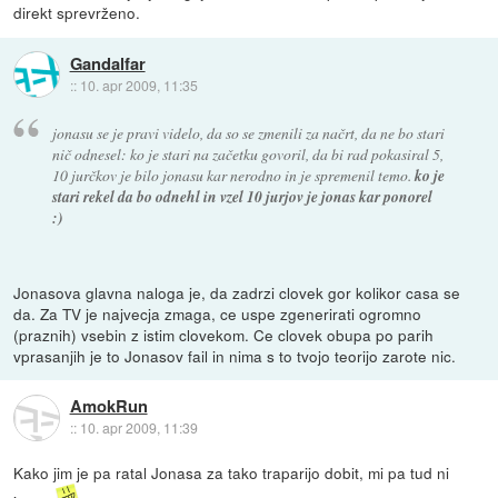
direkt sprevrženo.
Gandalfar
::
10. apr 2009, 11:35
jonasu se je pravi videlo, da so se zmenili za načrt, da ne bo stari
nič odnesel: ko je stari na začetku govoril, da bi rad pokasiral 5,
10 jurčkov je bilo jonasu kar nerodno in je spremenil temo.
ko je
stari rekel da bo odnehl in vzel 10 jurjov je jonas kar ponorel
:)
Jonasova glavna naloga je, da zadrzi clovek gor kolikor casa se
da. Za TV je najvecja zmaga, ce uspe zgenerirati ogromno
(praznih) vsebin z istim clovekom. Ce clovek obupa po parih
vprasanjih je to Jonasov fail in nima s to tvojo teorijo zarote nic.
AmokRun
::
10. apr 2009, 11:39
Kako jim je pa ratal Jonasa za tako traparijo dobit, mi pa tud ni