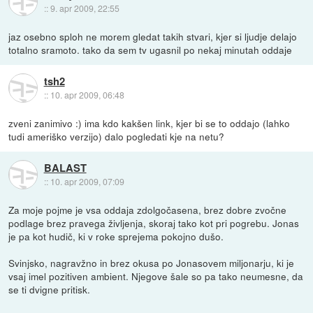
::
9. apr 2009, 22:55
jaz osebno sploh ne morem gledat takih stvari, kjer si ljudje delajo
totalno sramoto. tako da sem tv ugasnil po nekaj minutah oddaje
tsh2
::
10. apr 2009, 06:48
zveni zanimivo :) ima kdo kakšen link, kjer bi se to oddajo (lahko
tudi ameriško verzijo) dalo pogledati kje na netu?
BALAST
::
10. apr 2009, 07:09
Za moje pojme je vsa oddaja zdolgočasena, brez dobre zvočne
podlage brez pravega življenja, skoraj tako kot pri pogrebu. Jonas
je pa kot hudič, ki v roke sprejema pokojno dušo.
Svinjsko, nagravžno in brez okusa po Jonasovem miljonarju, ki je
vsaj imel pozitiven ambient. Njegove šale so pa tako neumesne, da
se ti dvigne pritisk.