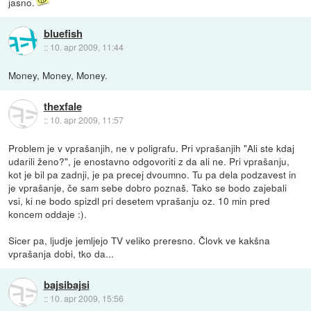
jasno.
bluefish
::
10. apr 2009, 11:44
Money, Money, Money.
thexfale
::
10. apr 2009, 11:57
Problem je v vprašanjih, ne v poligrafu. Pri vprašanjih "Ali ste kdaj
udarili ženo?", je enostavno odgovoriti z da ali ne. Pri vprašanju,
kot je bil pa zadnji, je pa precej dvoumno. Tu pa dela podzavest in
je vprašanje, če sam sebe dobro poznaš. Tako se bodo zajebali
vsi, ki ne bodo spizdl pri desetem vprašanju oz. 10 min pred
koncem oddaje :).
Sicer pa, ljudje jemljejo TV veliko preresno. Človk ve kakšna
vprašanja dobi, tko da...
bajsibajsi
::
10. apr 2009, 15:56