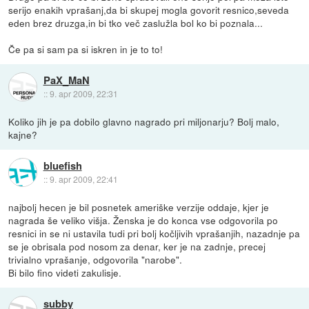
serijo enakih vprašanj,da bi skupej mogla govorit resnico,seveda
eden brez druzga,in bi tko več zaslužla bol ko bi poznala...
Če pa si sam pa si iskren in je to to!
PaX_MaN
::
9. apr 2009, 22:31
Koliko jih je pa dobilo glavno nagrado pri miljonarju? Bolj malo,
kajne?
bluefish
::
9. apr 2009, 22:41
najbolj hecen je bil posnetek ameriške verzije oddaje, kjer je
nagrada še veliko višja. Ženska je do konca vse odgovorila po
resnici in se ni ustavila tudi pri bolj kočljivih vprašanjih, nazadnje pa
se je obrisala pod nosom za denar, ker je na zadnje, precej
trivialno vprašanje, odgovorila "narobe".
Bi bilo fino videti zakulisje.
subby