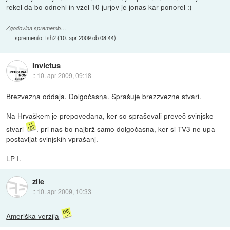
rekel da bo odnehl in vzel 10 jurjov je jonas kar ponorel :)
Zgodovina sprememb…
spremenilo:
tsh2
(
10. apr 2009 ob 08:44
)
Invictus
::
10. apr 2009, 09:18
Brezvezna oddaja. Dolgočasna. Sprašuje brezzvezne stvari.
Na Hrvaškem je prepovedana, ker so spraševali preveč svinjske
stvari
. pri nas bo najbrž samo dolgočasna, ker si TV3 ne upa
postavljat svinjskih vprašanj.
LP I.
zile
::
10. apr 2009, 10:33
Ameriška verzija