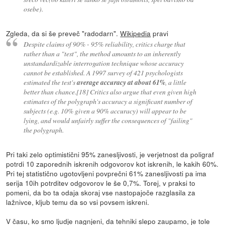
osebe).
Zgleda, da si še preveč "radodarn".
Wikipedia
pravi
Despite claims of 90% - 95% reliability, critics charge that
rather than a "test", the method amounts to an inherently
unstandardizable interrogation technique whose accuracy
cannot be established. A 1997 survey of 421 psychologists
estimated the test's
average accuracy at about 61%
, a little
better than chance.[18] Critics also argue that even given high
estimates of the polygraph's accuracy a significant number of
subjects (e.g. 10% given a 90% accuracy) will appear to be
lying, and would unfairly suffer the consequences of "failing"
the polygraph.
Pri taki zelo optimistični 95% zanesljivosti, je verjetnost da poligraf
potrdi 10 zaporednih iskrenih odgovorov kot iskrenih, le kakih 60%.
Pri tej statistično ugotovljeni povprečni 61% zanesljivosti pa ima
serija 10ih potrditev odgovorov le še 0,7%. Torej, v praksi to
pomeni, da bo ta odaja skoraj vse nastopajoče razglasila za
lažnivce, kljub temu da so vsi povsem iskreni.
V času, ko smo ljudje nagnjeni, da tehniki slepo zaupamo, je tole