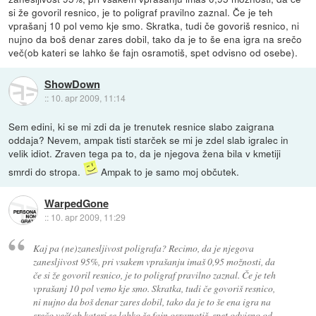
si že govoril resnico, je to poligraf pravilno zaznal. Če je teh
vprašanj 10 pol vemo kje smo. Skratka, tudi če govoriš resnico, ni
nujno da boš denar zares dobil, tako da je to še ena igra na srečo
več(ob kateri se lahko še fajn osramotiš, spet odvisno od osebe).
ShowDown
::
10. apr 2009, 11:14
Sem edini, ki se mi zdi da je trenutek resnice slabo zaigrana
oddaja? Nevem, ampak tisti starček se mi je zdel slab igralec in
velik idiot. Zraven tega pa to, da je njegova žena bila v kmetiji
smrdi do stropa.
Ampak to je samo moj občutek.
WarpedGone
::
10. apr 2009, 11:29
Kaj pa (ne)zanesljivost poligrafa? Recimo, da je njegova
zanesljivost 95%, pri vsakem vprašanju imaš 0,95 možnosti, da
če si že govoril resnico, je to poligraf pravilno zaznal. Če je teh
vprašanj 10 pol vemo kje smo. Skratka, tudi če govoriš resnico,
ni nujno da boš denar zares dobil, tako da je to še ena igra na
srečo več(ob kateri se lahko še fajn osramotiš, spet odvisno od