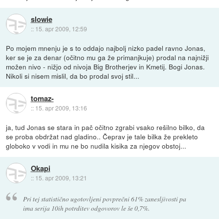
slowie
::
15. apr 2009, 12:59
Po mojem mnenju je s to oddajo najbolj nizko padel ravno Jonas,
ker se je za denar (očitno mu ga že primanjkuje) prodal na najnižji
možen nivo - nižjo od nivoja Big Brotherjev in Kmetij. Bogi Jonas.
Nikoli si nisem mislil, da bo prodal svoj stil...
tomaz-
::
15. apr 2009, 13:16
ja, tud Jonas se stara in pač očitno zgrabi vsako rešilno bilko, da
se proba obdržat nad gladino.. Čeprav je tale bilka že prekleto
globoko v vodi in mu ne bo nudila kisika za njegov obstoj...
Okapi
::
15. apr 2009, 13:21
Pri tej statistično ugotovljeni povprečni 61% zanesljivosti pa
ima serija 10ih potrditev odgovorov le še 0,7%.