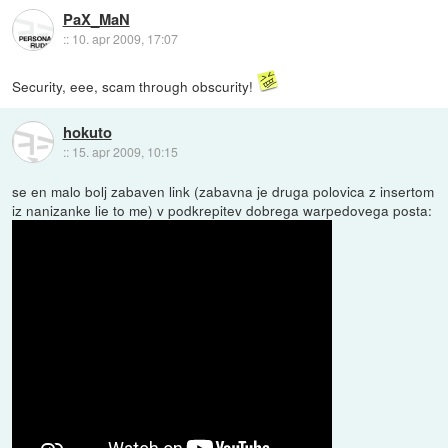
PaX_MaN
::
10. apr 2009, 17:07
Security, eee, scam through obscurity!
hokuto
::
15. apr 2009, 10:15
se en malo bolj zabaven link (zabavna je druga polovica z insertom
iz nanizanke lie to me) v podkrepitev dobrega warpedovega posta: