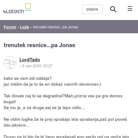
☰
Forum
»
Loža
»
trenutek resnice...pa Jonas
trenutek resnice...pa Jonas
LordTado
::
9. apr 2009, 22:27
kako se vam zdi oddaja?
jaz mislim da je to še en dokaz naivnih slovencev:)
Tak človek naj bi se degradiral?Mah,prizna vse pa gre domov
bogat!
Se mu je_e za druge,saj se je lepo vidlo...
Ne vidim logike,če te prej vprašajo ista vprašanja,pač pol poveš
isto,iskreno...
Drugo pa bi blo če bi ženo spraševali eno serijo pol pa moža isto