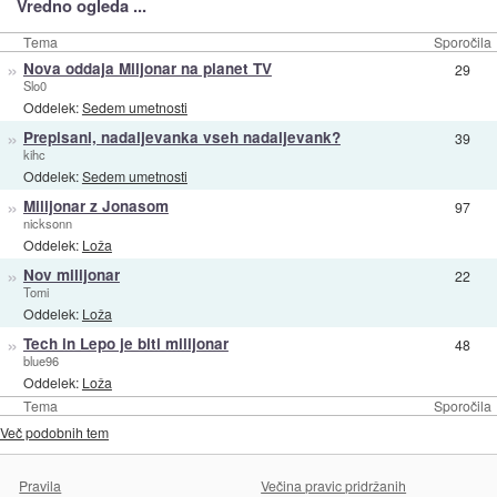
Vredno ogleda ...
Tema
Sporočila
»
Nova oddaja Miljonar na planet TV
29
Slo0
Oddelek:
Sedem umetnosti
»
Prepisani, nadaljevanka vseh nadaljevank?
39
kihc
Oddelek:
Sedem umetnosti
»
Milijonar z Jonasom
97
nicksonn
Oddelek:
Loža
»
Nov milijonar
22
Tomi
Oddelek:
Loža
»
Tech in Lepo je biti milijonar
48
blue96
Oddelek:
Loža
Tema
Sporočila
Več podobnih tem
Pravila
Večina pravic pridržanih