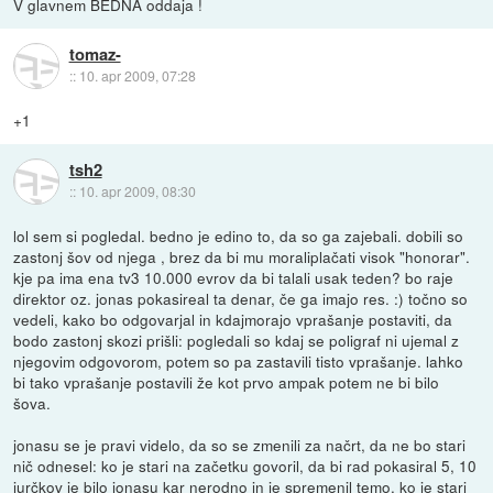
V glavnem BEDNA oddaja !
tomaz-
::
10. apr 2009, 07:28
+1
tsh2
::
10. apr 2009, 08:30
lol sem si pogledal. bedno je edino to, da so ga zajebali. dobili so
zastonj šov od njega , brez da bi mu moraliplačati visok "honorar".
kje pa ima ena tv3 10.000 evrov da bi talali usak teden? bo raje
direktor oz. jonas pokasireal ta denar, če ga imajo res. :) točno so
vedeli, kako bo odgovarjal in kdajmorajo vprašanje postaviti, da
bodo zastonj skozi prišli: pogledali so kdaj se poligraf ni ujemal z
njegovim odgovorom, potem so pa zastavili tisto vprašanje. lahko
bi tako vprašanje postavili že kot prvo ampak potem ne bi bilo
šova.
jonasu se je pravi videlo, da so se zmenili za načrt, da ne bo stari
nič odnesel: ko je stari na začetku govoril, da bi rad pokasiral 5, 10
jurčkov je bilo jonasu kar nerodno in je spremenil temo. ko je stari