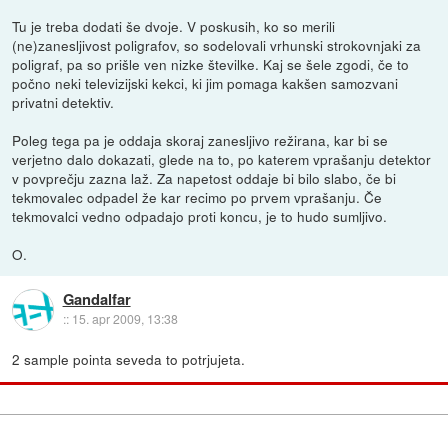
Tu je treba dodati še dvoje. V poskusih, ko so merili
(ne)zanesljivost poligrafov, so sodelovali vrhunski strokovnjaki za
poligraf, pa so prišle ven nizke številke. Kaj se šele zgodi, če to
počno neki televizijski kekci, ki jim pomaga kakšen samozvani
privatni detektiv.
Poleg tega pa je oddaja skoraj zanesljivo režirana, kar bi se
verjetno dalo dokazati, glede na to, po katerem vprašanju detektor
v povprečju zazna laž. Za napetost oddaje bi bilo slabo, če bi
tekmovalec odpadel že kar recimo po prvem vprašanju. Če
tekmovalci vedno odpadajo proti koncu, je to hudo sumljivo.
O.
Gandalfar
::
15. apr 2009, 13:38
2 sample pointa seveda to potrjujeta.