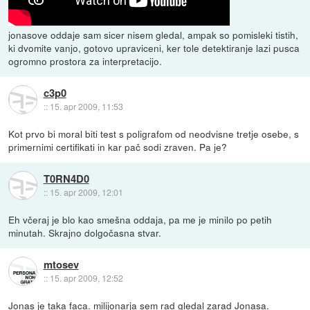
jonasove oddaje sam sicer nisem gledal, ampak so pomisleki tistih,
ki dvomite vanjo, gotovo upraviceni, ker tole detektiranje lazi pusca
ogromno prostora za interpretacijo.
c3p0
::
15. apr 2009, 11:53
Kot prvo bi moral biti test s poligrafom od neodvisne tretje osebe, s
primernimi certifikati in kar pač sodi zraven. Pa je?
T0RN4D0
::
15. apr 2009, 12:01
Eh včeraj je blo kao smešna oddaja, pa me je minilo po petih
minutah. Skrajno dolgočasna stvar.
mtosev
::
15. apr 2009, 12:52
Jonas je taka faca. milijonarja sem rad gledal zarad Jonasa.