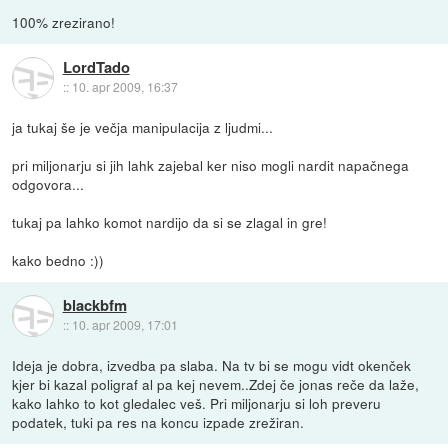
100% zrezirano!
LordTado
::
10. apr 2009, 16:37
ja tukaj še je večja manipulacija z ljudmi...
pri miljonarju si jih lahk zajebal ker niso mogli nardit napačnega
odgovora...
tukaj pa lahko komot nardijo da si se zlagal in gre!
kako bedno :))
blackbfm
::
10. apr 2009, 17:01
Ideja je dobra, izvedba pa slaba. Na tv bi se mogu vidt okenček
kjer bi kazal poligraf al pa kej nevem..Zdej če jonas reče da laže,
kako lahko to kot gledalec veš. Pri miljonarju si loh preveru
podatek, tuki pa res na koncu izpade zrežiran.