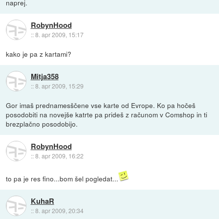
naprej.
RobynHood
::
8. apr 2009, 15:17
kako je pa z kartami?
Mitja358
::
8. apr 2009, 15:29
Gor imaš prednamesščene vse karte od Evrope. Ko pa hočeš
posodobiti na novejše katrte pa prideš z računom v Comshop in ti
brezplačno posodobijo.
RobynHood
::
8. apr 2009, 16:22
to pa je res fino...bom šel pogledat...
KuhaR
::
8. apr 2009, 20:34