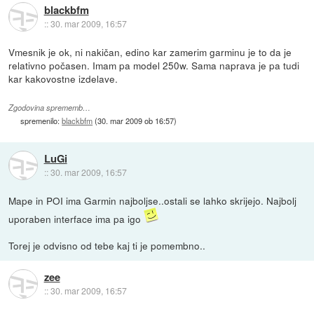
blackbfm
::
30. mar 2009, 16:57
Vmesnik je ok, ni nakičan, edino kar zamerim garminu je to da je
relativno počasen. Imam pa model 250w. Sama naprava je pa tudi
kar kakovostne izdelave.
Zgodovina sprememb…
spremenilo:
blackbfm
(
30. mar 2009 ob 16:57
)
LuGi
::
30. mar 2009, 16:57
Mape in POI ima Garmin najboljse..ostali se lahko skrijejo. Najbolj
uporaben interface ima pa igo
Torej je odvisno od tebe kaj ti je pomembno..
zee
::
30. mar 2009, 16:57