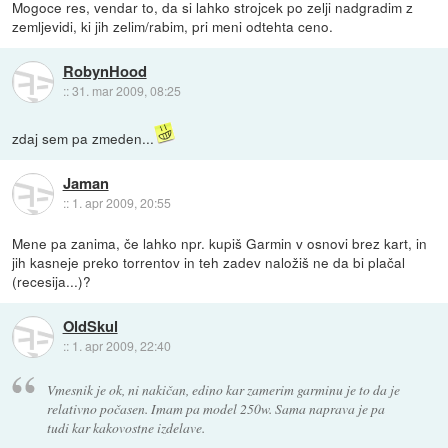
Mogoce res, vendar to, da si lahko strojcek po zelji nadgradim z
zemljevidi, ki jih zelim/rabim, pri meni odtehta ceno.
RobynHood
::
31. mar 2009, 08:25
zdaj sem pa zmeden...
Jaman
::
1. apr 2009, 20:55
Mene pa zanima, če lahko npr. kupiš Garmin v osnovi brez kart, in
jih kasneje preko torrentov in teh zadev naložiš ne da bi plačal
(recesija...)?
OldSkul
::
1. apr 2009, 22:40
Vmesnik je ok, ni nakičan, edino kar zamerim garminu je to da je
relativno počasen. Imam pa model 250w. Sama naprava je pa
tudi kar kakovostne izdelave.