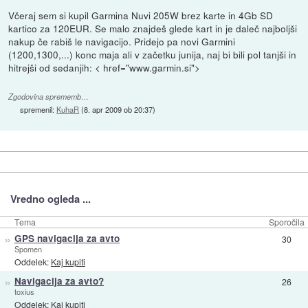
Včeraj sem si kupil Garmina Nuvi 205W brez karte in 4Gb SD
kartico za 120EUR. Se malo znajdeš glede kart in je daleč najboljši
nakup če rabiš le navigacijo. Pridejo pa novi Garmini
(1200,1300,...) konc maja ali v začetku junija, naj bi bili pol tanjši in
hitrejši od sedanjih: < href="www.garmin.si">
Zgodovina sprememb…
spremenil:
KuhaR
(
8. apr 2009 ob 20:37
)
Vredno ogleda ...
Tema
Sporočila
»
GPS navigacija za avto
30
Spomen
Oddelek:
Kaj kupiti
»
Navigacija za avto?
26
toxius
Oddelek:
Kaj kupiti