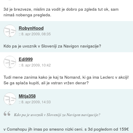
3d je brezveze, mislim za vodit je dobro pa zgleda tut ok, sam
nimaš nobenga pregleda.
RobynHood
::
8. apr 2009, 08:35
Kdo pa je uvoznik v Sloveniji za Navigon navigacije?
Edi999
::
8. apr 2009, 10:42
Tudi mene zanima kako je kaj ta Nomand, ki ga ima Leclerc v akciji!
Se ga splača kupiti, ali je vstran vržen denar?
Mitja358
::
8. apr 2009, 14:33
Kdo pa je uvoznik v Sloveniji za Navigon navigacije?
v Comshopu jih imas po smesno nizki ceni. s 3d pogledom od 159€