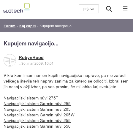
☰
Forum
»
Kaj kupiti
»
Kupujem navigacijo...
Kupujem navigacijo...
RobynHood
::
30. mar 2009, 10:01
V kratkem imam namen kupiti navigacijsko napravo, pa me zaradi
velikega števila teh naprav zanima za katero se odločiti. Izbral sem
jih nekaj v ožji izbor, pa vas prosim, če mi lahko kaj svetujete.
Navigacijski sistem nüvi 275T
Navigacijski sistem Garmin nüvi 255
Navigacijski sistem Garmin nüvi 205
Navigacijski sistem Garmin nüvi 265W
Navigacijski sistem Garmin nüvi 255
Navigacijski sistem Garmin nüvi 550