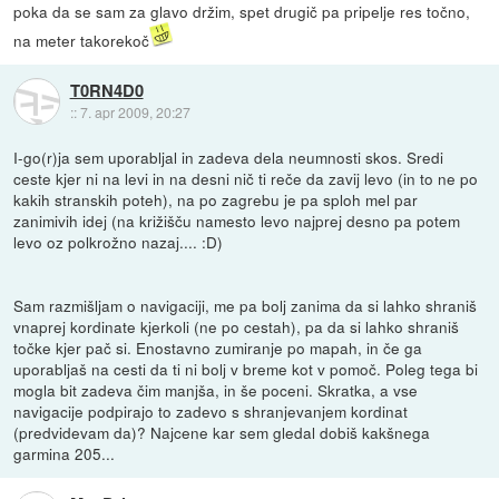
poka da se sam za glavo držim, spet drugič pa pripelje res točno,
na meter takorekoč
T0RN4D0
::
7. apr 2009, 20:27
I-go(r)ja sem uporabljal in zadeva dela neumnosti skos. Sredi
ceste kjer ni na levi in na desni nič ti reče da zavij levo (in to ne po
kakih stranskih poteh), na po zagrebu je pa sploh mel par
zanimivih idej (na križišču namesto levo najprej desno pa potem
levo oz polkrožno nazaj.... :D)
Sam razmišljam o navigaciji, me pa bolj zanima da si lahko shraniš
vnaprej kordinate kjerkoli (ne po cestah), pa da si lahko shraniš
točke kjer pač si. Enostavno zumiranje po mapah, in če ga
uporabljaš na cesti da ti ni bolj v breme kot v pomoč. Poleg tega bi
mogla bit zadeva čim manjša, in še poceni. Skratka, a vse
navigacije podpirajo to zadevo s shranjevanjem kordinat
(predvidevam da)? Najcene kar sem gledal dobiš kakšnega
garmina 205...