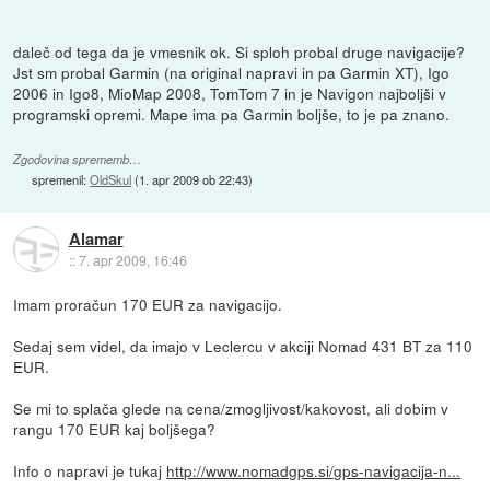
daleč od tega da je vmesnik ok. Si sploh probal druge navigacije?
Jst sm probal Garmin (na original napravi in pa Garmin XT), Igo
2006 in Igo8, MioMap 2008, TomTom 7 in je Navigon najboljši v
programski opremi. Mape ima pa Garmin boljše, to je pa znano.
Zgodovina sprememb…
spremenil:
OldSkul
(
1. apr 2009 ob 22:43
)
Alamar
::
7. apr 2009, 16:46
Imam proračun 170 EUR za navigacijo.
Sedaj sem videl, da imajo v Leclercu v akciji Nomad 431 BT za 110
EUR.
Se mi to splača glede na cena/zmogljivost/kakovost, ali dobim v
rangu 170 EUR kaj boljšega?
Info o napravi je tukaj
http://www.nomadgps.si/gps-navigacija-n...