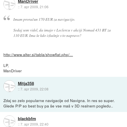
ManDriver
::
7. apr 2009, 21:06
Imam proračun 170 EUR za navigacijo.
Sedaj sem videl, da imajo v Leclercu v akciji Nomad 431 BT za
110 EUR. Ima še kdo izkušnje s to napravo?
http://www.alter.si/tabla/showflat.php/...
LP,
ManDriver
Mitja358
::
7. apr 2009, 22:08
Zdaj so zelo popularne navigacije od Navigna. In res so super.
Glede P/P so best buy pa še vse maš v 3D realnem pogledu..
blackbfm
::
7. apr 2009, 22:40