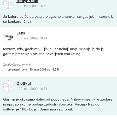
RobynHood
::
30. mar 2009, 15:52
Ja katere so še pa ostale blagovne znamke navigacijskih naprav, ki
so konkurenčne?
Leks
::
30. mar 2009, 16:24
tomtom, mio, goclever,... jih je kar nekaj, moje mnenje je da je
garmin precenjen oz. ima neverjeten marketing.
Zgodovina sprememb…
spremenil:
Leks
(
30. mar 2009 ob 16:25
)
OldSkul
::
30. mar 2009, 16:34
Garmin je ok, samo daleč od popolnega. Njihov vmesnik je zastarel
in uproabniku ne podaja zadosti informacij. Recimo Navigon
softwer je 100x boljši. Samo moraš probat.