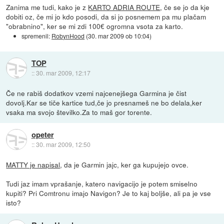
Zanima me tudi, kako je z
KARTO ADRIA ROUTE
, če se jo da kje
dobiti oz, če mi jo kdo posodi, da si jo posnemem pa mu plačam
"obrabnino", ker se mi zdi 100€ ogromna vsota za karto.
spremenil:
RobynHood
(
30. mar 2009 ob 10:04
)
TOP
::
30. mar 2009, 12:17
Če ne rabiš dodatkov vzemi najcenejšega Garmina je čist
dovolj.Kar se tiče kartice tud,če jo presnameš ne bo delala,ker
vsaka ma svojo številko.Za to maš gor torente.
opeter
::
30. mar 2009, 12:50
MATTY je napisal
, da je Garmin jajc, ker ga kupujejo ovce.
Tudi jaz imam vprašanje, katero navigacijo je potem smiselno
kupiti? Pri Comtronu imajo Navigon? Je to kaj boljše, ali pa je vse
isto?