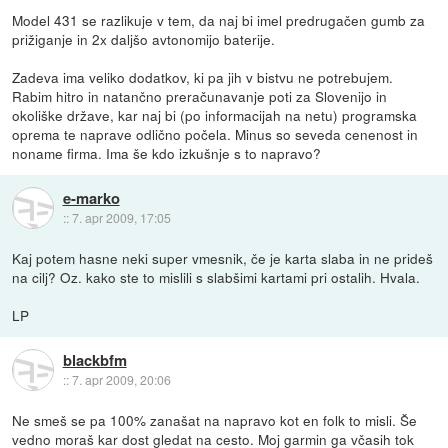
Model 431 se razlikuje v tem, da naj bi imel predrugačen gumb za
prižiganje in 2x daljšo avtonomijo baterije.
Zadeva ima veliko dodatkov, ki pa jih v bistvu ne potrebujem.
Rabim hitro in natančno preračunavanje poti za Slovenijo in
okoliške države, kar naj bi (po informacijah na netu) programska
oprema te naprave odlično počela. Minus so seveda cenenost in
noname firma. Ima še kdo izkušnje s to napravo?
e-marko
::
7. apr 2009, 17:05
Kaj potem hasne neki super vmesnik, če je karta slaba in ne prideš
na cilj? Oz. kako ste to mislili s slabšimi kartami pri ostalih. Hvala.
LP
blackbfm
::
7. apr 2009, 20:06
Ne smeš se pa 100% zanašat na napravo kot en folk to misli. Še
vedno moraš kar dost gledat na cesto. Moj garmin ga včasih tok