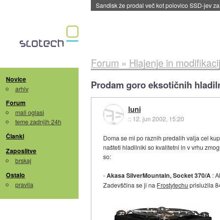
Sandisk že prodal več kot polovico SSD-jev za 
Forum
»
Hlajenje in modifikaci
Novice
Prodam goro eksotičnih hladil
arhiv
Forum
luni
mali oglasi
::
12. jun 2002, 15:20
teme zadnjih 24h
Članki
Doma se mi po raznih predalih valja cel kup 
našteti hladilniki so kvalitetni in v vrhu zmog
Zaposlitve
so:
brskaj
Ostalo
-
Akasa SilverMountain, Socket 370/A
: A
pravila
Zadevščina se ji na
Frostytechu
prislužila 