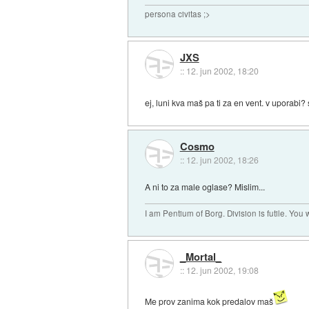
persona civitas ;>
JXS
::
12. jun 2002, 18:20
ej, luni kva maš pa ti za en vent. v uporabi?
Cosmo
::
12. jun 2002, 18:26
A ni to za male oglase? Mislim...
I am Pentium of Borg. Division is futile. You
_Mortal_
::
12. jun 2002, 19:08
Me prov zanima kok predalov maš