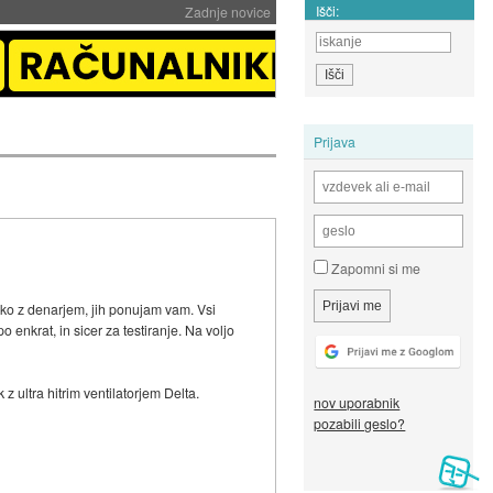
Išči:
Zadnje novice
Prijava
Zapomni si me
ozko z denarjem, jih ponujam vam. Vsi
po enkrat, in sicer za testiranje. Na voljo
 ultra hitrim ventilatorjem Delta.
nov uporabnik
pozabili geslo?