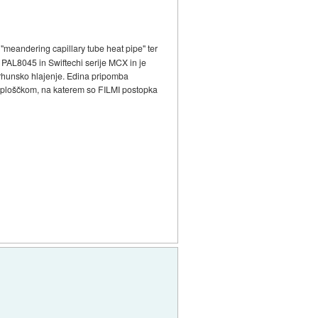
 "meandering capillary tube heat pipe" ter
ho PAL8045 in Swiftechi serije MCX in je
vrhunsko hlajenje. Edina pripomba
er ploščkom, na katerem so FILMI postopka