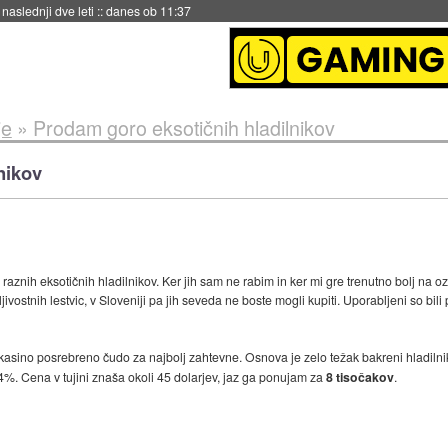
naslednji dve leti
::
danes ob 11:37
je
»
Prodam goro eksotičnih hladilnikov
nikov
raznih eksotičnih hladilnikov. Ker jih sam ne rabim in ker mi gre trenutno bolj na 
ljivostnih lestvic, v Sloveniji pa jih seveda ne boste mogli kupiti. Uporabljeni so bili 
kasino posrebreno čudo za najbolj zahtevne. Osnova je zelo težak bakreni hladilnik z
84%. Cena v tujini znaša okoli 45 dolarjev, jaz ga ponujam za
8 tisočakov
.