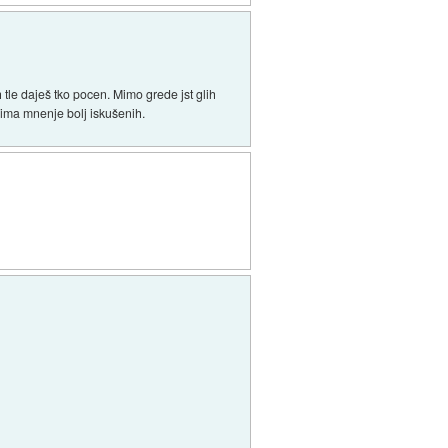
 tle daješ tko pocen. Mimo grede jst glih
nima mnenje bolj iskušenih.