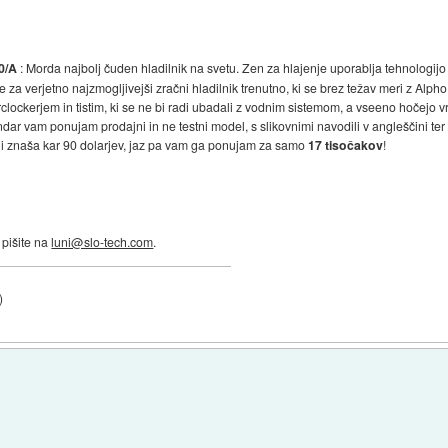
0/A
: Morda najbolj čuden hladilnik na svetu. Zen za hlajenje uporablja tehnologijo
e za verjetno najzmogljivejši zračni hladilnik trenutno, ki se brez težav meri z Alp
lockerjem in tistim, ki se ne bi radi ubadali z vodnim sistemom, a vseeno hočejo 
ndar vam ponujam prodajni in ne testni model, s slikovnimi navodili v angleščini t
jini znaša kar 90 dolarjev, jaz pa vam ga ponujam za samo
17 tisočakov
!
 pišite na
luni@slo-tech.com
.
)