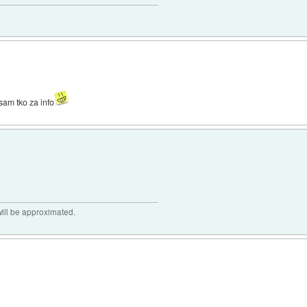
 sam tko za info
 will be approximated.