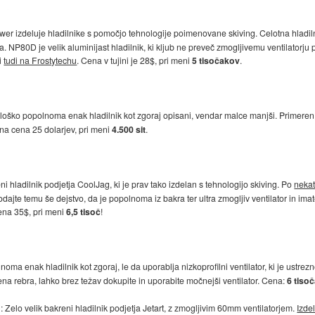
ower izdeluje hladilnike s pomočjo tehnologije poimenovane skiving. Celotna hladil
a. NP80D je velik aluminijast hladilnik, ki kljub ne preveč zmogljivemu ventilatorju
ni
tudi na Frostytechu
. Cena v tujini je 28$, pri meni
5 tisočakov
.
oško popolnoma enak hladilnik kot zgoraj opisani, vendar malce manjši. Primeren je z
na cena 25 dolarjev, pri meni
4.500 sit
.
ni hladilnik podjetja CoolJag, ki je prav tako izdelan s tehnologijo skiving. Po
neka
odajte temu še dejstvo, da je popolnoma iz bakra ter ultra zmogljiv ventilator in i
ena 35$, pri meni
6,5 tisoč
!
noma enak hladilnik kot zgoraj, le da uporablja nizkoprofilni ventilator, ki je ustrezn
rena rebra, lahko brez težav dokupite in uporabite močnejši ventilator. Cena:
6 tiso
: Zelo velik bakreni hladilnik podjetja Jetart, z zmogljivim 60mm ventilatorjem.
Izde