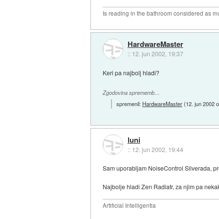
Is reading in the bathroom considered as mu
HardwareMaster
::
12. jun 2002, 19:37
Keri pa najbolj hladi?
Zgodovina sprememb…
spremenil:
HardwareMaster
(
12. jun 2002 
luni
::
12. jun 2002, 19:44
Sam uporabljam NoiseControl Silverada, pr
Najbolje hladi Zen Radiatr, za njim pa neka
Artificial Intelligentia