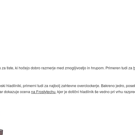
ik za tiste, ki hočejo dobro razmerje med zmogljivostjo in hrupom. Primeren tudi za
nski hladilniki, primerni tudi za najbolj zahtevne overclockerje. Bakreno jedro, pos
, kar dokazuje ocena
na Frostytechu
, kjer je dotični hladilnik še vedno pri vrhu razpre