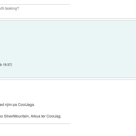
lti-tasking?
ob 19:37
)
ed njim pa CoolJaga.
ko SilverMountain, Arkua ter CoolJag.