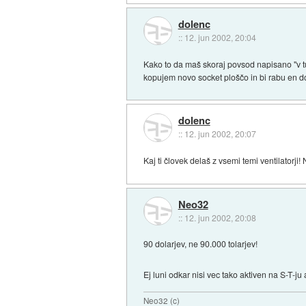
dolenc
::
12. jun 2002, 20:04
Kako to da maš skoraj povsod napisano "v tuj
kopujem novo socket ploščo in bi rabu en do
dolenc
::
12. jun 2002, 20:07
Kaj ti človek delaš z vsemi temi ventilatorj
Neo32
::
12. jun 2002, 20:08
90 dolarjev, ne 90.000 tolarjev!
Ej luni odkar nisi vec tako aktiven na S-T-
Neo32 (c)