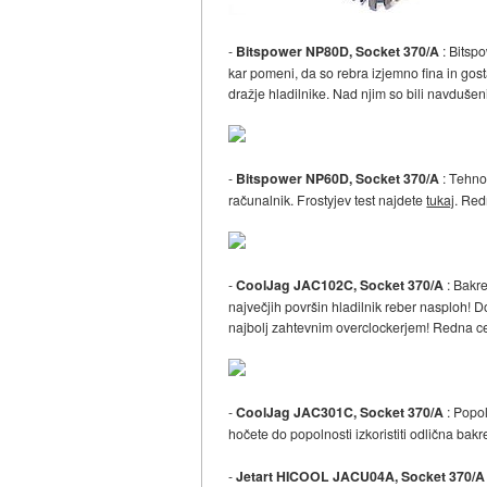
-
Bitspower NP80D, Socket 370/A
: Bitsp
kar pomeni, da so rebra izjemno fina in gost
dražje hladilnike. Nad njim so bili navduše
-
Bitspower NP60D, Socket 370/A
: Tehnol
računalnik. Frostyjev test najdete
tukaj
. Red
-
CoolJag JAC102C, Socket 370/A
: Bakre
največjih površin hladilnik reber nasploh! D
najbolj zahtevnim overclockerjem! Redna c
-
CoolJag JAC301C, Socket 370/A
: Popol
hočete do popolnosti izkoristiti odlična bak
-
Jetart HICOOL JACU04A, Socket 370/A