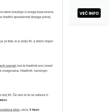
na rebra izrezkajo iz enega kosa kovine,
 po hladilni sposobnosti dosega precej
a tiste, ki si želijo tih, a dobro hlajen
terih ocenah
ima ta hladilnik eno izmed
mate zmagovalca. Hladilnik, namenjen
o bolj tih. Če vam le-ta ne ustreza in
čakov
.
lovalčeva stran
, cena:
5 tisoč
.