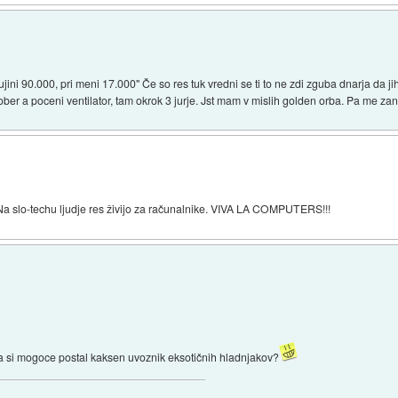
ini 90.000, pri meni 17.000" Če so res tuk vredni se ti to ne zdi zguba dnarja da jih
ber a poceni ventilator, tam okrok 3 jurje. Jst mam v mislih golden orba. Pa me za
i! Na slo-techu ljudje res živijo za računalnike. VIVA LA COMPUTERS!!!
ju a si mogoce postal kaksen uvoznik eksotičnih hladnjakov?