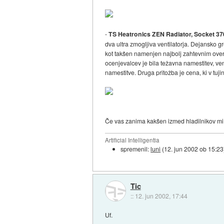
-
TS Heatronics ZEN Radiator, Socket 37
dva ultra zmogljiva ventilatorja. Dejansko gr
kot takšen namenjen najbolj zahtevnim overc
ocenjevalcev je bila težavna namestitev, ve
namestitve. Druga pritožba je cena, ki v tu
Če vas zanima kakšen izmed hladilnikov mi
Artificial Intelligentia
spremenil:
luni
(
12. jun 2002 ob 15:23
Tic
::
12. jun 2002, 17:44
Uf.