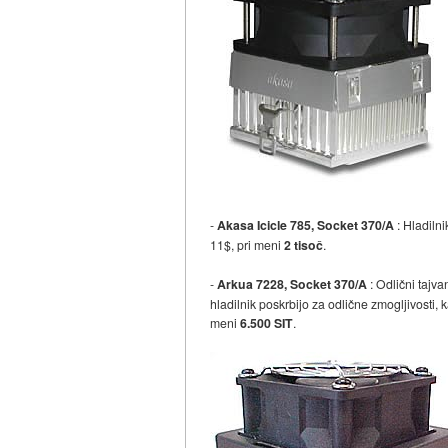
-
Akasa Icicle 785, Socket 370/A
: Hladiln
11$, pri meni
2 tisoč
.
-
Arkua 7228, Socket 370/A
: Odlični tajva
hladilnik poskrbijo za odlične zmogljivosti
meni
6.500 SIT
.