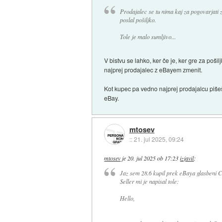
Prodajalec se tu nima kaj za pogovarjati 
poslal pošiljko.
Tole je malo sumljivo...
V bistvu se lahko, ker če je, ker gre za poš
najprej prodajalec z eBayem zmenit.
Kot kupec pa vedno najprej prodajalcu pišeš
eBay.
mtosev
::
21. jul 2025, 09:24
mtosev
je
20. jul 2025 ob 17:23
izjavil
:
Jaz sem 28.6 kupil prek eBaya glasbeni C
Seller mi je napisal tole:
Hello,