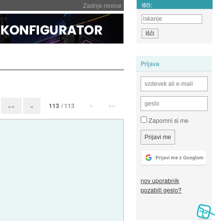
Išči:
Zadnje novice
Prijava
113
/ 113
»
»»
««
«
Zapomni si me
nov uporabnik
pozabili geslo?