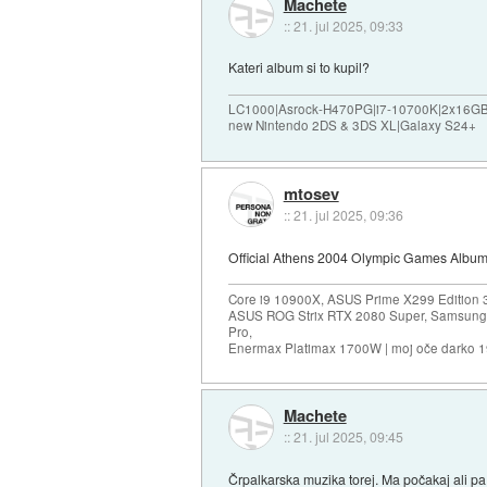
Machete
::
21. jul 2025, 09:33
Kateri album si to kupil?
LC1000|Asrock-H470PG|i7-10700K|2x16G
new Nintendo 2DS & 3DS XL|Galaxy S24+
mtosev
::
21. jul 2025, 09:36
Official Athens 2004 Olympic Games Album Av
Core i9 10900X, ASUS Prime X299 Edition 
ASUS ROG Strix RTX 2080 Super, Samsung
Pro,
Enermax Platimax 1700W | moj oče darko 
Machete
::
21. jul 2025, 09:45
Črpalkarska muzika torej. Ma počakaj ali pa 