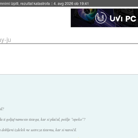
eto za večkratno uporabo
::
4. avg 2026 ob 19:41
y-ju
il?
 ti goljuf namesto tistega, kar si plačal, pošlje "opeko"?
dobljeni izdelek ne ustreza tistemu, kar si naročil.