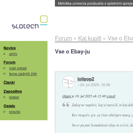
Evropska vesoljska agencija razvija svojo rak
Forum
»
Kaj kupiti
»
Vse o Eba
Novice
Vse o Ebay-ju
arhiv
Forum
mali oglasi
teme zadnjih 24h
lolipop2
Članki
::
20. jul 2025, 16:36
Zaposlitve
Okapi
je
19. jul 2025 ob 12:49
izjavil
:
brskaj
Zakaj ne napišeš, kaj si naročil, in kaj dob
Ostalo
pravila
Ker mogoče gre za čisto običajen nateg, da
Sicer pa pač kontaktiraš ebay in rečeš, da 