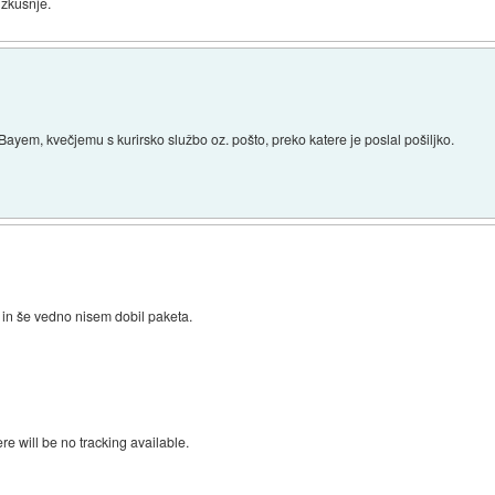
izkusnje.
Bayem, kvečjemu s kurirsko službo oz. pošto, preko katere je poslal pošiljko.
in še vedno nisem dobil paketa.
e will be no tracking available.