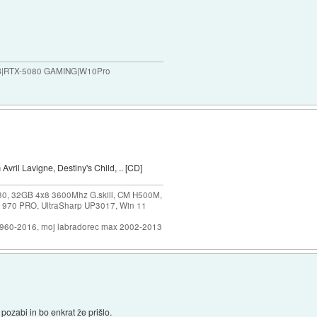
B|RTX-5080 GAMING|W10Pro
ril Lavigne, Destiny's Child, .. [CD]
30, 32GB 4x8 3600Mhz G.skill, CM H500M,
 970 PRO, UltraSharp UP3017, Win 11
1960-2016, moj labradorec max 2002-2013
pozabi in bo enkrat že prišlo.