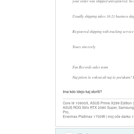
your order was shipped unregistered. So t
Usually shipping takes 10-21 business d
Registered shipping with tracking servic
Yours sincerely
Fun Records sales team
Naj pišem še enkrat ali naj še počakam? Pa
Ima kdo idejo kaj storiti?
Core i9 10900X, ASUS Prime X299 Edition 
ASUS ROG Strix RTX 2080 Super, Samsung
Pro,
Enermax Platimax 1700W | moj oče darko 