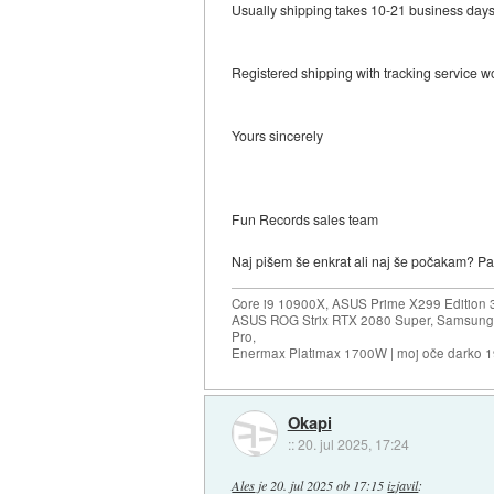
Usually shipping takes 10-21 business day
Registered shipping with tracking service 
Yours sincerely
Fun Records sales team
Naj pišem še enkrat ali naj še počakam? Pak
Core i9 10900X, ASUS Prime X299 Edition 
ASUS ROG Strix RTX 2080 Super, Samsung
Pro,
Enermax Platimax 1700W | moj oče darko 
Okapi
::
20. jul 2025, 17:24
Ales
je
20. jul 2025 ob 17:15
izjavil
: