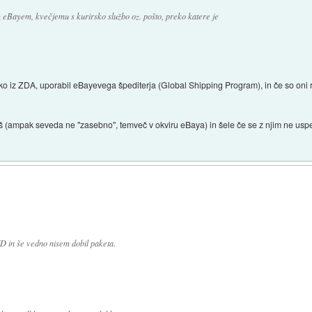
z eBayem, kvečjemu s kurirsko službo oz. pošto, preko katere je
iljko iz ZDA, uporabil eBayevega špediterja (Global Shipping Program), in če so oni 
 (ampak seveda ne "zasebno", temveč v okviru eBaya) in šele če se z njim ne uspeš
D in še vedno nisem dobil paketa.