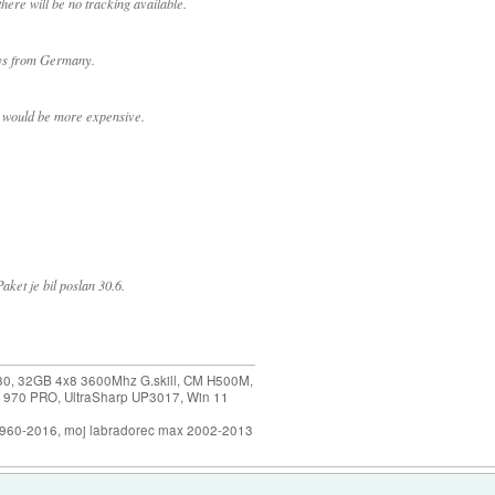
here will be no tracking available.
ays from Germany.
e would be more expensive.
ket je bil poslan 30.6.
30, 32GB 4x8 3600Mhz G.skill, CM H500M,
 970 PRO, UltraSharp UP3017, Win 11
1960-2016, moj labradorec max 2002-2013