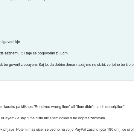
ogsigavedi kje
ts seznamu. :) Raje se pogovorim z ljudmi
k bo govoril z ebayem. Saj to, da dobim denar nazaj me ne skrbi, verjetno bo šlo br
m koraku pa kliknes "Received wrong item" ali "Item didn't match description".
 z eBayem? eBay nima cisto nic s tem dokler ti ne odpres zahtevka.
ok prijave. Potem imas sicer se vedno na voljo PayPal zascito (cca 180 dni), ce si 