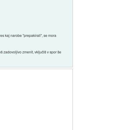
res kaj narobe "prepakirali", se mora
 zadovoljivo zmenit, vključiš v spor še