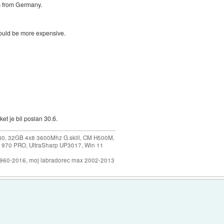
s from Germany.
would be more expensive.
et je bil poslan 30.6.
30, 32GB 4x8 3600Mhz G.skill, CM H500M,
 970 PRO, UltraSharp UP3017, Win 11
1960-2016, moj labradorec max 2002-2013