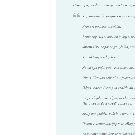
Drugič pa, preden sprašuješ na forumu, po
Kaj narediti, ko prejmeš napačen i
Preveri podatke naročila:
Primerjaj, kaj si naročil in kaj si pr
Shrani slike napačnega izdelka, emba
Kontaktiraj prodajalca:
Na eBayu pojdi pod "Purchase histor
Izberi "Contact seller" ter jasno in 
Odpri zadevo (case) za vračilo ali
Če prodajalec ne odgovori ali ne re
"Item not as described" zahtevek.
eBay ima politiko zaščite kupcev, ki 
Ostani v komunikaciji preko eBay 
To je pomembno, ker se pogovori up