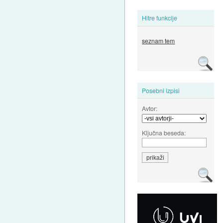
Hitre funkcije
seznam tem
Posebni izpisi
Avtor:
Ključna beseda: