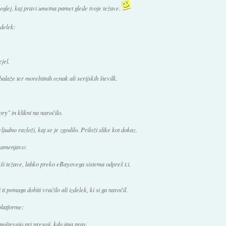
glej, kaj pravi umetna pamet glede tvoje težave.
zdelek:
ejel.
laže ter morebitnih oznak ali serijskih številk.
y" in klikni na naročilo.
vljudno razloži, kaj se je zgodilo. Priloži slike kot dokaz.
 zamenjavo:
ši težave, lahko preko eBayovega sistema odpreš t.i.
ti pomaga dobiti vračilo ali izdelek, ki si ga naročil.
platforme:
oštevajo pri presoji, kdo ima prav.