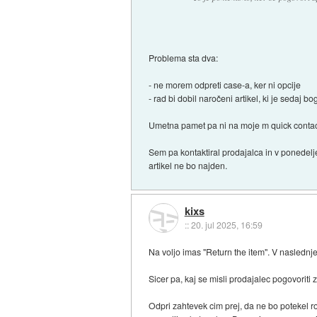
Problema sta dva:
- ne morem odpreti case-a, ker ni opcije
- rad bi dobil naročeni artikel, ki je sedaj b
Umetna pamet pa ni na moje m quick contac
Sem pa kontaktiral prodajalca in v ponedelje
artikel ne bo najden.
kixs
::
20. jul 2025, 16:59
Na voljo imas "Return the item". V naslednje
Sicer pa, kaj se misli prodajalec pogovoriti
Odpri zahtevek cim prej, da ne bo potekel r