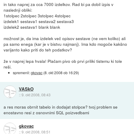
in tako naprej za cca 7000 izdelkov. Rad bi pa dobil izpis v
naslednji obliki:
1stolpec 2stolpec 3stolpec 4stolpec
izdelek1 sestava1 sestava2 sestava3
izdelek2 sestava1 blank blank
možnost je, da ima izdelek več opisov sestave (ne vem koliko) ali
pa samo enega (kar je v bistvu najmanj). Ima kdo mogoče kakšno
varijanto kako priti do teh podatkov?
že v naprej lepa hvala! Plačam pivo ob prvi priliki tistemu ki tole
reši.
spremenil:
gkovac
(
8. okt 2008 ob 16:29
)
VASkO
::
9. okt 2008, 08:43
a res moras obrnit tabelo in dodajat stolpce? tvoj problem se
enostavno resi z osnovnimi SQL poizvedbami
gkovac
::
9. okt 2008, 08:51