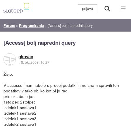
☰
Forum
»
Programiranje
»
[Access] bolj napredni query
[Access] bolj napredni query
gkovac
::
8. okt 2008, 16:27
Živjo.
V accessu imam tabelo s precej podatki in ne znam spraviti teh
podatkov v tako obliko kot bi jo rad.
primer tabele je:
1stolpec 2stolpec
izdelek1 sestava1
izdelek1 sestava2
izdelek1 sestava3
izdelek2 sestava1