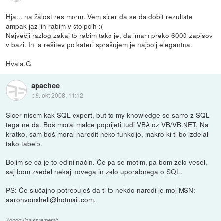
Hja... na žalost res morm. Vem sicer da se da dobit rezultate
ampak jaz jih rabim v stolpcih :(
Največji razlog zakaj to rabim tako je, da imam preko 6000 zapisov
v bazi. In ta rešitev po kateri sprašujem je najbolj elegantna.
Hvala,G
apachee
::
9. okt 2008, 11:12
Sicer nisem kak SQL expert, but to my knowledge se samo z SQL
tega ne da. Boš moral malce poprijeti tudi VBA oz VB/VB.NET. Na
kratko, sam boš moral naredit neko funkcijo, makro ki ti bo izdelal
tako tabelo.
Bojim se da je to edini način. Če pa se motim, pa bom zelo vesel,
saj bom zvedel nekaj novega in zelo uporabnega o SQL.
PS: Če slučajno potrebuješ da ti to nekdo naredi je moj MSN:
aaronvonshell@hotmail.com.
Zgodovina sprememb…