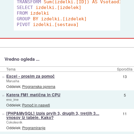
TRANSFORM
Sum(izdelki.[ID]) AS VsotaodID
SELECT
izdelki.[izdelek]
FROM
izdelki
GROUP
BY izdelki.[izdelek]
PIVOT
izdelki.[sestava]
Vredno ogleda ...
Tema
Sporočila
»
Excel - prosim za pomoč
13
Marusha
Oddelek:
Programska oprema
»
Katera FM1 matična in CPU
5
eno_ime
Oddelek:
Pomoč in nasveti
»
[PHP&MySQL] izpis prvih 3, drugih 3, tretjih 3...
11
vnosov iz tabele. Kako?
Cokolesnik
Oddelek:
Programiranje