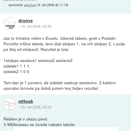
spremenil:
apachee
(
9. okt 2008 ob 11:13
)
dronyx
::
16. okt 2008, 09:36
Jaz to trivialno rešim v Excelu. Izbereš tabelo, greš v Podatki-
Poročilo vrtilne tabele, levo daš stolpec 1, na vrh stolpec 2, v polje
pa štej od stolpec2. Rezultat je tole:
1stolpec sestava1 sestava2 sestava3
izdelek1 1 1 1
izdelek2 1 0 0
Tam kjer je 1 pomeni, da izdelek vsebuje sestavino. Z kakšno
uporabo formule pa dobiš potem tvoj željen rezultat.
mHook
::
20. okt 2008, 09:36
Rešitev je v ukazu pivot.
V MSAccessu se izvede nakako takole: