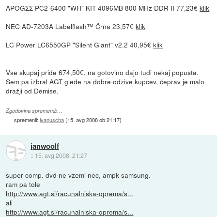
APOGΣΣ PC2-6400 "WH" KIT 4096MB 800 MHz DDR II 77,23€
klik
NEC AD-7203A Labelflash™ Črna 23,57€
klik
LC Power LC6550GP "Silent Giant" v2.2 40,95€
klik
Vse skupaj pride 674,50€, na gotovino dajo tudi nekaj popusta.
Sem pa izbral AGT glede na dobre odzive kupcev, čeprav je malo
dražji od Demise.
Zgodovina sprememb…
spremenil:
ivanuscha
(
15. avg 2008 ob 21:17
)
janwoolf
::
15. avg 2008, 21:27
super comp. dvd ne vzemi nec, ampk samsung.
ram pa tole
http://www.agt.si/racunalniska-oprema/s...
ali
http://www.agt.si/racunalniska-oprema/s...