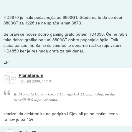
HD3870 je malo počasnejša od 8800GT. Glede na to da se dobi
8800GT za 122€ se ne splača jemat 3870.
Se pravi če hočeš dobro gaming grafo potem HD4850. Če ne rabiš
tako dobre grafike bo tudi 8800GT dobro poganjala špile. Tolk
slaba pa spet ni. Samo če zmoreš to denarno razliko raje vzami
HD4850 ker je res huda grafa za tak denar.
LP
Planetarium
::
25. jul 2008, 11:10
Koliko pa ta Corsair košta? Daj raje kak LC napajalnik pa daš
za večji disk alpa več rama..
semizdi da elektronika ne podpira LCjev ali pa se motim, cena
ramov je pa 45€