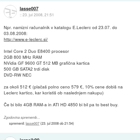
lasse007
::
23. jul 2008, 21:51
Npr. namizni računalnik v katalogu E.Leclerc od 23.07. do
03.08.2008:
http://www.e-leclerc.si/
Intel Core 2 Duo E8400 procesor
2GB 800 MHz RAM
NVidia GF 9600 GT 512 MB grafična kartica
500 GB SATA2 trdi disk
DVD-RW NEC
za okoli 512 € (plačaš polno ceno 579 €, 10% cene dobiš na
Leclerc kartico, kar koristiš ob naslednjem nakupu)
Če bi bilo 4GB RAM-a in ATI HD 4850 bi bil pa to best buy.
Zgodovina sprememb…
spremenil:
lasse007
(
23. jul 2008 ob 21:54
)
jernejk90