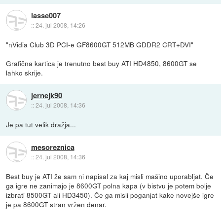
lasse007
::
24. jul 2008, 14:26
"nVidia Club 3D PCI-e GF8600GT 512MB GDDR2 CRT+DVI"
Grafična kartica je trenutno best buy ATI HD4850, 8600GT se
lahko skrije.
jernejk90
::
24. jul 2008, 14:36
Je pa tut velik dražja...
mesoreznica
::
24. jul 2008, 14:36
Best buy je ATI že sam ni napisal za kaj misli mašino uporabljat. Če
ga igre ne zanimajo je 8600GT polna kapa (v bistvu je potem bolje
izbrati 8500GT ali HD3450). Če ga misli poganjat kake novejše igre
je pa 8600GT stran vržen denar.