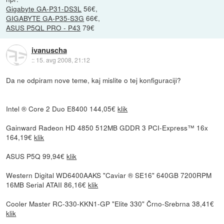
Gigabyte GA-P31-DS3L
56€,
GIGABYTE GA-P35-S3G
66€,
ASUS P5QL PRO - P43
79€
ivanuscha
::
15. avg 2008, 21:12
Da ne odpiram nove teme, kaj mislite o tej konfiguraciji?
Intel ® Core 2 Duo E8400 144,05€
klik
Gainward Radeon HD 4850 512MB GDDR 3 PCI-Express™ 16x
164,19€
klik
ASUS P5Q 99,94€
klik
Western Digital WD6400AAKS "Caviar ® SE16" 640GB 7200RPM
16MB Serial ATAII 86,16€
klik
Cooler Master RC-330-KKN1-GP "Elite 330" Črno-Srebrna 38,41€
klik