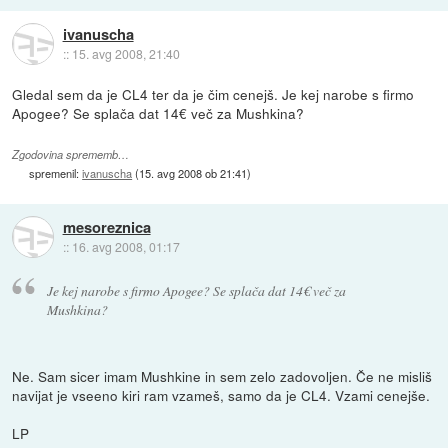
ivanuscha
::
15. avg 2008, 21:40
Gledal sem da je CL4 ter da je čim cenejš. Je kej narobe s firmo
Apogee? Se splača dat 14€ več za Mushkina?
Zgodovina sprememb…
spremenil:
ivanuscha
(
15. avg 2008 ob 21:41
)
mesoreznica
::
16. avg 2008, 01:17
Je kej narobe s firmo Apogee? Se splača dat 14€ več za
Mushkina?
Ne. Sam sicer imam Mushkine in sem zelo zadovoljen. Če ne misliš
navijat je vseeno kiri ram vzameš, samo da je CL4. Vzami cenejše.
LP