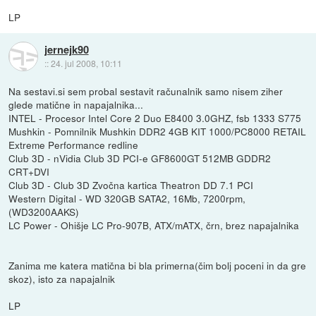
LP
jernejk90
::
24. jul 2008, 10:11
Na sestavi.si sem probal sestavit računalnik samo nisem ziher
glede matične in napajalnika...
INTEL - Procesor Intel Core 2 Duo E8400 3.0GHZ, fsb 1333 S775
Mushkin - Pomnilnik Mushkin DDR2 4GB KIT 1000/PC8000 RETAIL
Extreme Performance redline
Club 3D - nVidia Club 3D PCI-e GF8600GT 512MB GDDR2
CRT+DVI
Club 3D - Club 3D Zvočna kartica Theatron DD 7.1 PCI
Western Digital - WD 320GB SATA2, 16Mb, 7200rpm,
(WD3200AAKS)
LC Power - Ohišje LC Pro-907B, ATX/mATX, črn, brez napajalnika
Zanima me katera matična bi bla primerna(čim bolj poceni in da gre
skoz), isto za napajalnik
LP