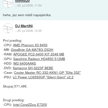
tilinho20
::
25. jul 2008, 11:54
hehe, jaz sem mislil napajalnika.
DJ MartiNi
::
25. jul 2008, 12:35
Prvi predlog:
-CPU:
AMD Phenom X3 8450
-MB:
GigaByte GA-MA78G-DS3H
-RAM:
APOGEE PC2-6400 KIT 2048 MB
-GPU:
Sapphire Radeon HD4850 512MB
-HDD:
WD 6400AAKS
-DVD:
Samsung SH-S223F BEBE
-Case:
Cooler Master RC-332-KKN1-GP "Elite 332"
-PSU:
LC Power LC6550GP "Silent Giant" v2.2
Skupaj 571,48€.
Drugi predlog:
-CPU:
Intel Core2Duo E7200