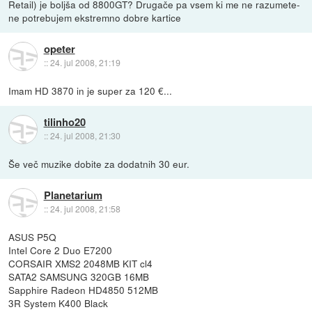
Retail) je boljša od 8800GT? Drugače pa vsem ki me ne razumete-
ne potrebujem ekstremno dobre kartice
opeter
::
24. jul 2008, 21:19
Imam HD 3870 in je super za 120 €...
tilinho20
::
24. jul 2008, 21:30
Še več muzike dobite za dodatnih 30 eur.
Planetarium
::
24. jul 2008, 21:58
ASUS P5Q
Intel Core 2 Duo E7200
CORSAIR XMS2 2048MB KIT cl4
SATA2 SAMSUNG 320GB 16MB
Sapphire Radeon HD4850 512MB
3R System K400 Black