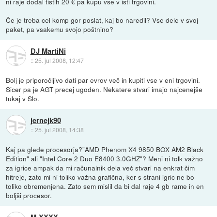
ni raje dodal tistih 20 € pa kupu vse v isti trgovini.
Če je treba cel komp gor poslat, kaj bo naredil? Vse dele v svoj
paket, pa vsakemu svojo poštnino?
DJ MartiNi
::
25. jul 2008, 12:47
Bolj je priporočljivo dati par evrov več in kupiti vse v eni trgovini.
Sicer pa je AGT precej ugoden. Nekatere stvari imajo najcenejše
tukaj v Slo.
jernejk90
::
25. jul 2008, 14:38
Kaj pa glede procesorja?"AMD Phenom X4 9850 BOX AM2 Black
Edition" ali "Intel Core 2 Duo E8400 3.0GHZ"? Meni ni tolk važno
za igrice ampak da mi računalnik dela več stvari na enkrat čim
hitreje, zato mi ni toliko važna grafična, ker s strani igric ne bo
toliko obremenjena. Zato sem mislil da bi dal raje 4 gb rame in en
boljši procesor.
M-XXXX