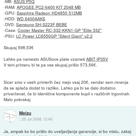
-MB:
ASUS P5Q
-RAM:
APOGEE PC2-6400 KIT 2048 MB
-GPU:
Sapphire Radeon HD4850 512MB
-HDD:
WD 6400AAKS
-DVD:
Samsung SH-S223F BEBE
-Case:
Cooler Master RC-332-KKN1-GP "Elite 332"
-PSU:
LC Power LC6550GP "Silent Giant" v2.2
Skupaj 598,53€
Lahko pa namesto ASUSove plate vzameš
ABIT IP35V
V tem primeru bi te pa vse skupaj prišlo 573,56€.
Sicer smo v vseh primerih čez mejo vsaj 20€, vendar sem mnenja
da se splača dodat to razliko. Lahko pa bi se dalo dodatno
privarčevat, če bi identične komponente kupil v različnih trgovinah.
Malo pobrskaj.
Meizu
::
25. jul 2008, 12:40
Ja, ampak ko bo prišlo do uveljavljanja garancije, si bo mislu, zakaj