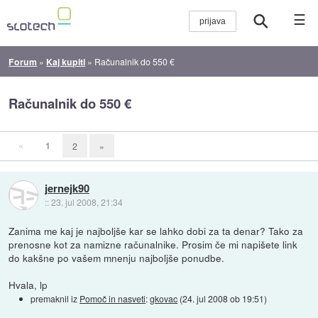
☰
Forum
»
Kaj kupiti
»
Računalnik do 550 €
Računalnik do 550 €
«
1
2
»
jernejk90
::
23. jul 2008, 21:34
Zanima me kaj je najboljše kar se lahko dobi za ta denar? Tako za
prenosne kot za namizne računalnike. Prosim če mi napišete link
do kakšne po vašem mnenju najboljše ponudbe.
Hvala, lp
premaknil iz
Pomoč in nasveti
:
gkovac
(
24. jul 2008 ob 19:51
)