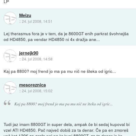
LP
Meizu
::
24. jul 2008, 14:51
Lej therasmus fora je v tem, da je 8600GT enih parkrat švohnejša
od HD4850, pa vendar HD4850 ni 4x dražja ane...
jernejk90
::
24. jul 2008, 14:58
Kaj pa 8800? moj frend jo ma pa mu nič ne šteka od igric...
mesoreznica
::
24. jul 2008, 15:02
Kaj pa 8800? moj frend jo ma pa mu nič ne šteka od igric...
Tudi jaz imam 8800GT in super dela, ampak če bi sedaj kupoval bi
vzel ATI HD4850. Pač največ dobiš za ta denar. Če pa en zmoreš
več kot 120€ za grafo pol pa kr kupi 8800GT, za ta denar je kr