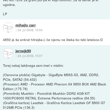
ugodna.
LP
mihajlo carr
::
24. jul 2008, 15:04
4850 je še enkrat hitrejša=) če njemu ne šteka bo tebi letelooo:D
jernejk90
::
24. jul 2008, 15:07
Torej nekaj takšnega sem imel v mislim:
(Osnovna plošča) Gigabyte - GigaByte M56S-S3, AM2, DDR2,
PCIe, SATA2 (54.432)
(Procesor) AMD - Procesor AMD Phenom X4 9850 BOX AM2 Black
Edition (175.78)
(Pomnilnik) Mushkin - Pomnilnik Mushkin DDR2 4GB KIT
1000/PC8000 RETAIL Extreme Performance redline (84.55)
(Grafična kartica) Leadtek - Grafična Kartica Leadtek GF 8800 GT
512MB PCIe (136.3)