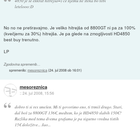
4850 je še enkrat hitrejša=) če njemu ne šteka bo tebi
letelooo:D
No no ne pretiravajmo. Je veliko hitrejša od 8800GT ni pa za 100%
(kvečjemu za 30%) hitrejša. Je pa glede na zmogljivosti HD4850
best buy trenutno.
LP
Zgodovina sprememb…
spremenilo:
mesoreznica
(
24. jul 2008 ob 16:01
)
mesoreznica
::
24. jul 2008, 15:56
dobro ti si res smešen. Mi ti govorimo eno, ti trmiš drugo. Stari,
dal boš za 8800GT 136€, medtem, ko je HD4850 slabih 150€?
Razlika med tema dvema grafama je pa sigurno vredna tistih
15€ doložitve... Jao...