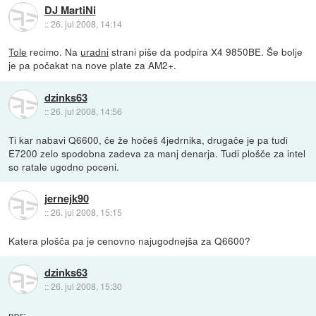
DJ MartiNi
::
26. jul 2008, 14:14
Tole
recimo. Na
uradni
strani piše da podpira X4 9850BE. Še bolje
je pa počakat na nove plate za AM2+.
dzinks63
::
26. jul 2008, 14:56
Ti kar nabavi Q6600, če že hočeš 4jedrnika, drugače je pa tudi
E7200 zelo spodobna zadeva za manj denarja. Tudi plošče za intel
so ratale ugodno poceni.
jernejk90
::
26. jul 2008, 15:15
Katera plošča pa je cenovno najugodnejša za Q6600?
dzinks63
::
26. jul 2008, 15:30
npr: