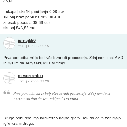
85,66
- skupaj stroški pošiljanja 0,00 eur
skupaj brez popusta 582,90 eur
znesek popusta 39,38 eur
skupaj 543,52 eur
jernejk90
::
23. jul 2008, 22:15
Prva ponudba mi je bolj všeč zaradi procesorja. Zdaj sem imel AMD
in mislim da sem zaključil s to firmo...
mesoreznica
::
23. jul 2008, 22:29
Prva ponudba mi je bolj všeč zaradi procesorja. Zdaj sem imel
AMD in mislim da sem zaključil s to firmo...
Druga ponudba ima konkretno boljšo grafo. Tak da če te zanimajo
igre vzami drugo.