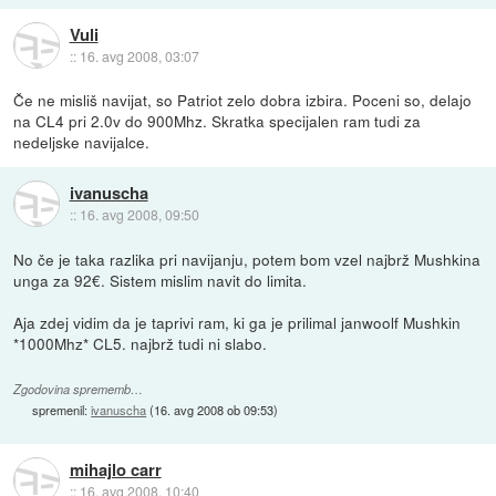
Vuli
::
16. avg 2008, 03:07
Če ne misliš navijat, so Patriot zelo dobra izbira. Poceni so, delajo
na CL4 pri 2.0v do 900Mhz. Skratka specijalen ram tudi za
nedeljske navijalce.
ivanuscha
::
16. avg 2008, 09:50
No če je taka razlika pri navijanju, potem bom vzel najbrž Mushkina
unga za 92€. Sistem mislim navit do limita.
Aja zdej vidim da je taprivi ram, ki ga je prilimal janwoolf Mushkin
*1000Mhz* CL5. najbrž tudi ni slabo.
Zgodovina sprememb…
spremenil:
ivanuscha
(
16. avg 2008 ob 09:53
)
mihajlo carr
::
16. avg 2008, 10:40