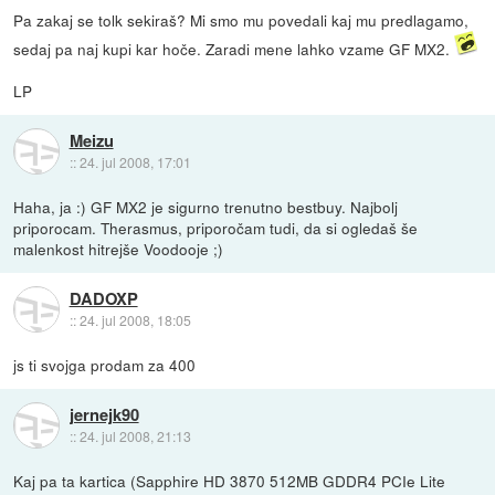
Pa zakaj se tolk sekiraš? Mi smo mu povedali kaj mu predlagamo,
sedaj pa naj kupi kar hoče. Zaradi mene lahko vzame GF MX2.
LP
Meizu
::
24. jul 2008, 17:01
Haha, ja :) GF MX2 je sigurno trenutno bestbuy. Najbolj
priporocam. Therasmus, priporočam tudi, da si ogledaš še
malenkost hitrejše Voodooje ;)
DADOXP
::
24. jul 2008, 18:05
js ti svojga prodam za 400
jernejk90
::
24. jul 2008, 21:13
Kaj pa ta kartica (Sapphire HD 3870 512MB GDDR4 PCIe Lite