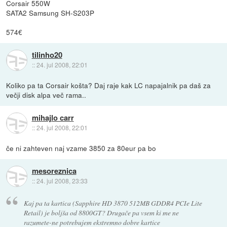
Corsair 550W
SATA2 Samsung SH-S203P
574€
tilinho20
::
24. jul 2008, 22:01
Koliko pa ta Corsair košta? Daj raje kak LC napajalnik pa daš za
večji disk alpa več rama..
mihajlo carr
::
24. jul 2008, 22:01
če ni zahteven naj vzame 3850 za 80eur pa bo
mesoreznica
::
24. jul 2008, 23:33
Kaj pa ta kartica (Sapphire HD 3870 512MB GDDR4 PCIe Lite
Retail) je boljša od 8800GT? Drugače pa vsem ki me ne
razumete-ne potrebujem ekstremno dobre kartice