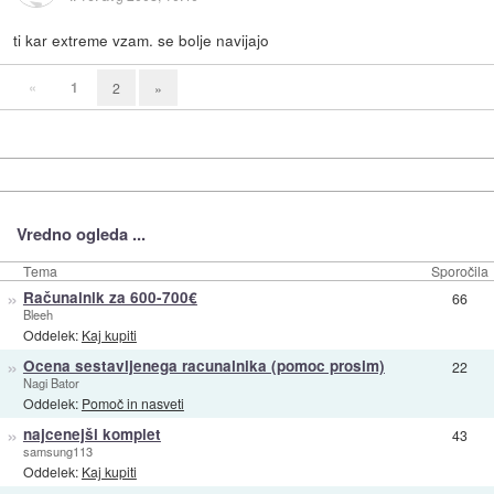
ti kar extreme vzam. se bolje navijajo
«
1
2
»
Vredno ogleda ...
Tema
Sporočila
»
Računalnik za 600-700€
66
Bleeh
Oddelek:
Kaj kupiti
»
Ocena sestavljenega racunalnika (pomoc prosim)
22
Nagi Bator
Oddelek:
Pomoč in nasveti
»
najcenejši komplet
43
samsung113
Oddelek:
Kaj kupiti