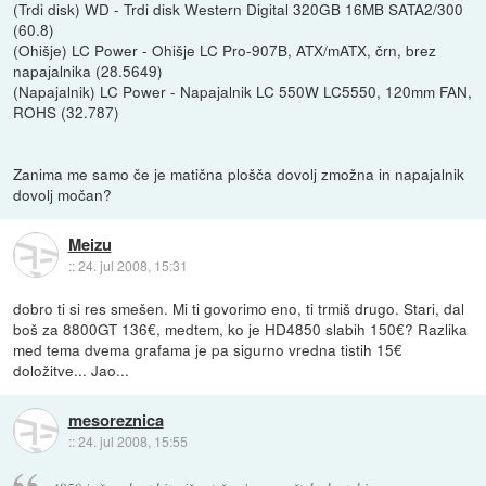
(Trdi disk) WD - Trdi disk Western Digital 320GB 16MB SATA2/300
(60.8)
(Ohišje) LC Power - Ohišje LC Pro-907B, ATX/mATX, črn, brez
napajalnika (28.5649)
(Napajalnik) LC Power - Napajalnik LC 550W LC5550, 120mm FAN,
ROHS (32.787)
Zanima me samo če je matična plošča dovolj zmožna in napajalnik
dovolj močan?
Meizu
::
24. jul 2008, 15:31
dobro ti si res smešen. Mi ti govorimo eno, ti trmiš drugo. Stari, dal
boš za 8800GT 136€, medtem, ko je HD4850 slabih 150€? Razlika
med tema dvema grafama je pa sigurno vredna tistih 15€
doložitve... Jao...
mesoreznica
::
24. jul 2008, 15:55