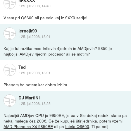
::
25. jul 2008, 14:40
V tem pri Q6600 ali pa celo kaj iz 9XX0 serije!
jernejk90
::
25. jul 2008, 18:01
Kaj je ful razlika med Intlovih 4jedrnih in AMDjevih? 9850 je
najboljši AMDjev 4jedrni procesor ali se motim?
Ted
::
25. jul 2008, 18:01
Phenom bo potem kar dobra izbira.
DJ MartiNi
::
25. jul 2008, 18:25
Najboljši AMDjev CPU je 9950BE, je pa v Slo dokaj redek, stane pa
nekaj malega čez 200€. Če že kupuješ štirijedrnika, potem vzemi
AMD Phenoma X4 9850BE
ali pa
Intela Q6600
. Ti pa bolj