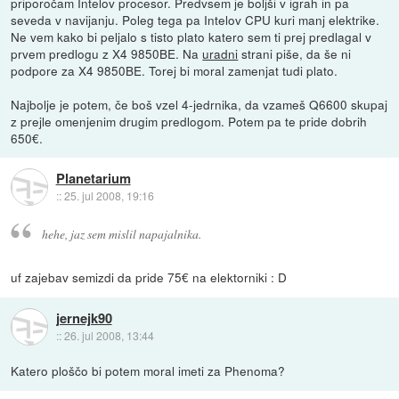
priporočam Intelov procesor. Predvsem je boljši v igrah in pa
seveda v navijanju. Poleg tega pa Intelov CPU kuri manj elektrike.
Ne vem kako bi peljalo s tisto plato katero sem ti prej predlagal v
prvem predlogu z X4 9850BE. Na
uradni
strani piše, da še ni
podpore za X4 9850BE. Torej bi moral zamenjat tudi plato.
Najbolje je potem, če boš vzel 4-jedrnika, da vzameš Q6600 skupaj
z prejle omenjenim drugim predlogom. Potem pa te pride dobrih
650€.
Planetarium
::
25. jul 2008, 19:16
hehe, jaz sem mislil napajalnika.
uf zajebav semizdi da pride 75€ na elektorniki : D
jernejk90
::
26. jul 2008, 13:44
Katero ploščo bi potem moral imeti za Phenoma?