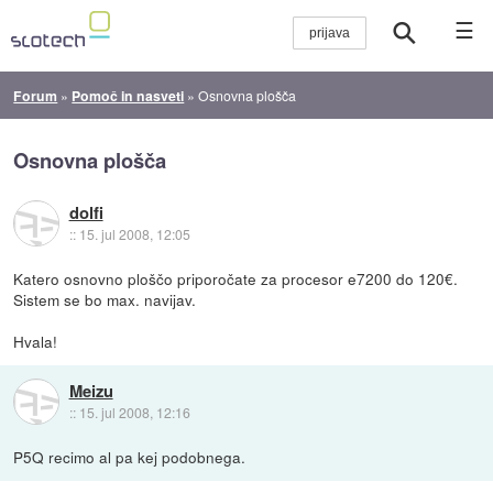
☰
Forum
»
Pomoč in nasveti
»
Osnovna plošča
Osnovna plošča
dolfi
::
15. jul 2008, 12:05
Katero osnovno ploščo priporočate za procesor e7200 do 120€.
Sistem se bo max. navijav.
Hvala!
Meizu
::
15. jul 2008, 12:16
P5Q recimo al pa kej podobnega.