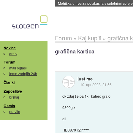
Evropska vesoljska agencija razvija svojo rak
Forum
»
Kaj kupiti
»
grafična k
Novice
grafična kartica
arhiv
Forum
mali oglasi
teme zadnjih 24h
just me
Članki
::
10. apr 2008, 21:56
Zaposlitve
ok zdaj še pa 1x.. katero grafo
brskaj
Ostalo
9800gtx
pravila
ali
HD3870 x2????