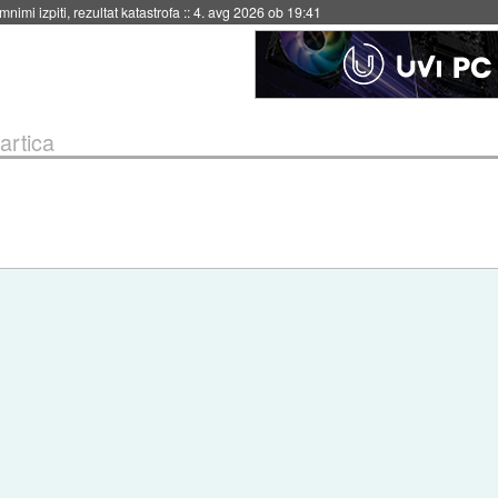
eto za večkratno uporabo
::
4. avg 2026 ob 19:41
artica