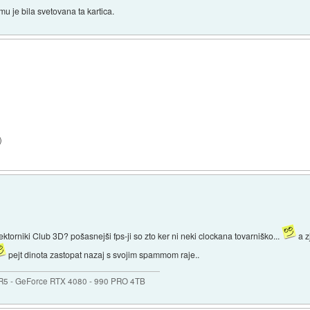
mu je bila svetovana ta kartica.
)
ektorniki Club 3D? pošasnejši fps-ji so zto ker ni neki clockana tovarniško...
a z
pejt dinota zastopat nazaj s svojim spammom raje..
R5 - GeForce RTX 4080 - 990 PRO 4TB