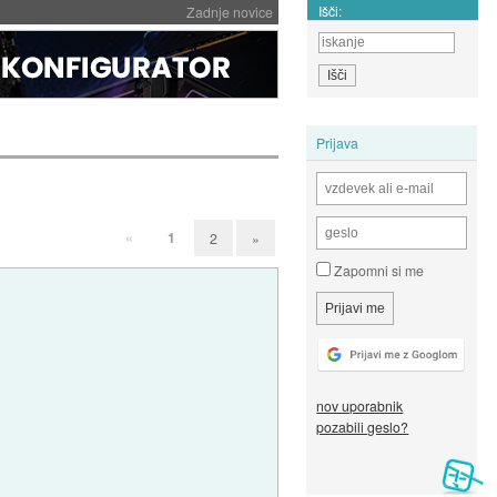
Išči:
Zadnje novice
Prijava
«
1
2
»
Zapomni si me
nov uporabnik
pozabili geslo?