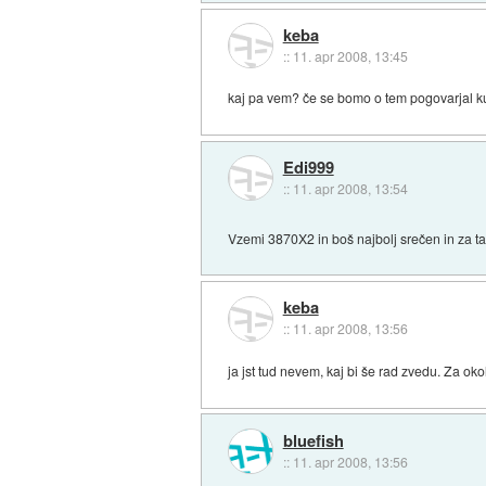
keba
::
11. apr 2008, 13:45
kaj pa vem? če se bomo o tem pogovarjal kul
Edi999
::
11. apr 2008, 13:54
Vzemi 3870X2 in boš najbolj srečen in za ta
keba
::
11. apr 2008, 13:56
ja jst tud nevem, kaj bi še rad zvedu. Za oko
bluefish
::
11. apr 2008, 13:56