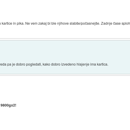
 kartice in pika. Ne vem zakaj bi ble njihove slabše/počasnejše. Zadnje čase sploh 
eveda pa je dobro pogledati, kako dobro izvedeno hlajenje ima kartica.
l
9800gx2!