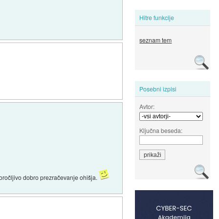
Hitre funkcije
seznam tem
Posebni izpisi
Avtor:
Ključna beseda:
poročljivo dobro prezračevanje ohišja.