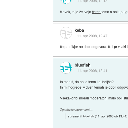
::
11. apr 2008, 12:18
človek, to je že tvoja
četrta
tema o nakupu gra
keba
::
11. apr 2008, 12:47
če pa nikjer ne dobi odgovora. čist pr vsaki t
bluefish
::
11. apr 2008, 13:41
in meniš, da bo ta tema kaj boljša?
In mimogrede, v dveh temah je dobil odgovor
Vsekakor bi morali moderatorji malo bolj stri
Zgodovina sprememb…
spremenil:
bluefish
(
11. apr 2008 ob 13:44
)