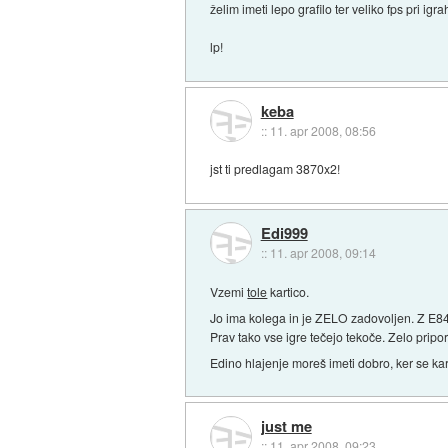
želim imeti lepo grafilo ter veliko fps pri igra
lp!
keba
::
11. apr 2008, 08:56
jst ti predlagam 3870x2!
Edi999
::
11. apr 2008, 09:14
Vzemi
tole
kartico.
Jo ima kolega in je ZELO zadovoljen. Z E84
Prav tako vse igre tečejo tekoče. Zelo pripor
Edino hlajenje moreš imeti dobro, ker se ka
just me
::
11. apr 2008, 09:23