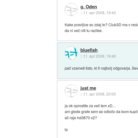
g. Oden
::
11. apr 2008, 19:43
Kake pravljice so zdaj to? Club3D ma v redu
da ni več niti tu razlike.
bluefish
::
11. apr 2008, 19:46
pač vzameš tisto, ki ti najbolj odgovarja. S
just me
::
11. apr 2008, 20:05
ja ok oprostite za več tem xD...
am glede grafe sem se odločo da bom kupi
ali raje hd3870 x2?
lp