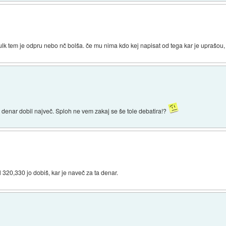
k tem je odpru nebo nč bolša. če mu nima kdo kej napisat od tega kar je uprašou, 
 denar dobil največ. Sploh ne vem zakaj se še tole debatira!?
l 320,330 jo dobiš, kar je naveč za ta denar.