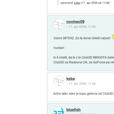
spremenil:
keba
(
11. apr 2008 ob 11:06
)
novinec09
::
11. apr 2008, 11:39
Vzemi 3870X2. Za ta denar dobiš največ!
nuclear:
In ti misliš, da bi z to Club3D 8800GTS dobi
Club3D za Radeona OK, za GeForce pa nika
keba
::
11. apr 2008, 11:46
točno tako, kdor je kupu geforca od Club3D, 
bluefish