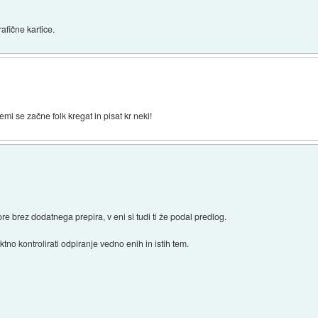
fične kartice.
emi se začne folk kregat in pisat kr neki!
e brez dodatnega prepira, v eni si tudi ti že podal predlog.
ktno kontrolirati odpiranje vedno enih in istih tem.