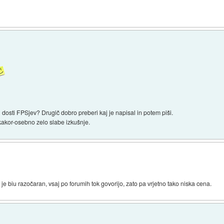
l dosti FPSjev? Drugič dobro preberi kaj je napisal in potem piši.
kor-osebno zelo slabe izkušnje.
je biu razočaran, vsaj po forumih tok govorijo, zato pa vrjetno tako niska cena.