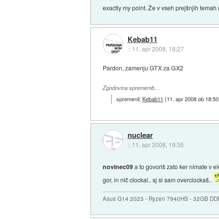
exactly my point. Že v vseh prejšnjih temah 
Kebab11
::
11. apr 2008, 18:27
Pardon, zamenju GTX za GX2
Zgodovina sprememb…
spremenil:
Kebab11
(
11. apr 2008 ob 18:50
nuclear
::
11. apr 2008, 19:35
novinec09
a to govoriš zato ker nimate v el
gor, in nič clockal.. sj si sam overclockaš..
Asus G14 2023 - Ryzen 7940HS - 32GB DD