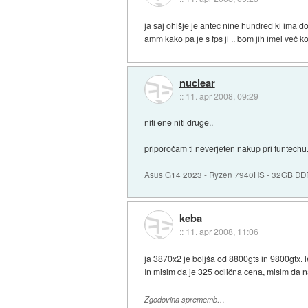
ja saj ohišje je antec nine hundred ki ima d
amm kako pa je s fps ji .. bom jih imel več k
nuclear
::
11. apr 2008, 09:29
niti ene niti druge..
priporočam ti neverjeten nakup pri funtec
Asus G14 2023 - Ryzen 7940HS - 32GB DD
keba
::
11. apr 2008, 11:06
ja 3870x2 je boljša od 8800gts in 9800gtx.
In mislm da je 325 odlična cena, mislm da na
Zgodovina sprememb…