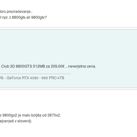
obro prezraćevanje..
ot npr. z 8800gts ali 9800gtx?
hu. Club 3D 8800GTS 512MB za 209,00€ .. neverjetna cena.
R5 - GeForce RTX 4080 - 990 PRO 4TB
 le 9800gx2 je malo boljša od 3870x2.
jcenješ v sloveniji.