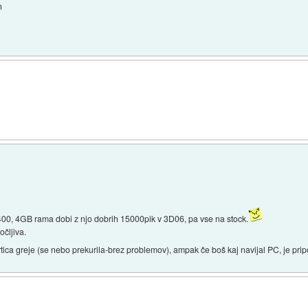
h
00, 4GB rama dobi z njo dobrih 15000pik v 3D06, pa vse na stock.
očljiva.
rtica greje (se nebo prekurila-brez problemov), ampak če boš kaj navijal PC, je pri