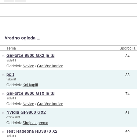
Vredno ogleda ...
Tema
Sporočila
»
GeForce 9800 GX2 je tu
84
sid911
Oddelek:
Novice
/
Grafične kartice
»
pc!!
38
taker&
Oddelek:
Kaj kupiti
»
GeForce 9800 GTX je tu
74
sid911
Oddelek:
Novice
/
Grafične kartice
»
Nvidia GF9800 GX2
51
dzinks63
Oddelek:
Strojna oprema
»
Test Radeona HD3870 X2
60
sid911