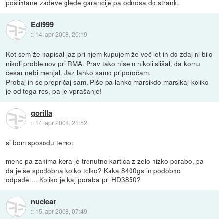
pošlihtane zadeve glede garancije pa odnosa do strank.
Edi999
::
14. apr 2008, 20:19
Kot sem že napisal-jaz pri njem kupujem že več let in do zdaj ni bilo
nikoli problemov pri RMA. Prav tako nisem nikoli slišal, da komu
česar nebi menjal. Jaz lahko samo priporočam.
Probaj in se prepričaj sam. Piše pa lahko marsikdo marsikaj-koliko
je od tega res, pa je vprašanje!
gorilla
::
14. apr 2008, 21:52
si bom sposodu temo:
mene pa zanima kera je trenutno kartica z zelo nizko porabo, pa
da je še spodobna kolko tolko? Kaka 8400gs in podobno
odpade.... Koliko je kaj poraba pri HD3850?
nuclear
::
15. apr 2008, 07:49