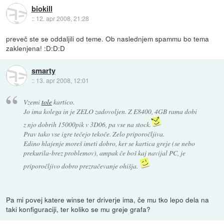
biokill
::
12. apr 2008, 21:28
preveč ste se oddaljili od teme. Ob naslednjem spammu bo tema
zaklenjena! :D:D:D
smarty
::
13. apr 2008, 12:01
Vzemi
tole
kartico.
Jo ima kolega in je ZELO zadovoljen. Z E8400, 4GB rama dobi
z njo dobrih 15000pik v 3D06, pa vse na stock.
Prav tako vse igre tečejo tekoče. Zelo priporočljiva.
Edino hlajenje moreš imeti dobro, ker se kartica greje (se nebo
prekurila-brez problemov), ampak če boš kaj navijal PC, je
priporočljivo dobro prezračevanje ohišja.
Pa mi povej katere winse ter driverje ima, če mu tko lepo dela na
taki konfiguraciji, ter koliko se mu greje grafa?