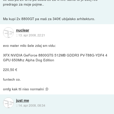
predrago za moje pojme..
Ma kupi 2x 8800GT pa maš za 340€ ubijalsko arhitekturo.
nuclear
::
13. apr 2008, 22:21
evo mater milo šele zdaj sm vidu:
XFX NVIDIA GeForce 8800GTS 512MB GDDR3 PV-T88G-YDF4 4
GPU 650Mhz Alpha Dog Edition
220,50 €
funtech co.
omfg kak tti niso normalni :D
just me
::
14. apr 2008, 08:34