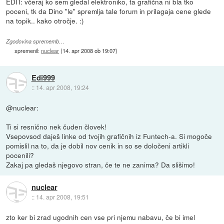
EDIT: včeraj ko sem gledal elektroniko, ta grafična ni bla tko
poceni, tk da Dino "le" spremlja tale forum in prilagaja cene glede
na topik.. kako otročje. :)
Zgodovina sprememb…
spremenil:
nuclear
(
14. apr 2008 ob 19:07
)
Edi999
::
14. apr 2008, 19:24
@nuclear:
Ti si resnično nek čuden človek!
Vsepovsod daješ linke od tvojih grafičnih iz Funtech-a. Si mogoče
pomislil na to, da je dobil nov cenik in so se določeni artikli
pocenili?
Zakaj pa gledaš njegovo stran, če te ne zanima? Da slišimo!
nuclear
::
14. apr 2008, 19:51
zto ker bi zrad ugodnih cen vse pri njemu nabavu, če bi imel