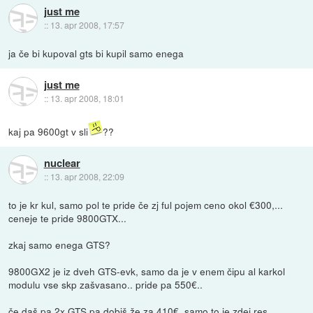
just me
::
13. apr 2008, 17:57
ja če bi kupoval gts bi kupil samo enega
just me
::
13. apr 2008, 18:01
kaj pa 9600gt v sli
??
nuclear
::
13. apr 2008, 22:09
to je kr kul, samo pol te pride če zj ful pojem ceno okol €300,...
ceneje te pride 9800GTX...
zkaj samo enega GTS?
9800GX2 je iz dveh GTS-evk, samo da je v enem čipu al karkol
modulu vse skp zašvasano.. pride pa 550€..
če daš pa 2x GTS pa dobiš že za 410€. samo to je zdej res