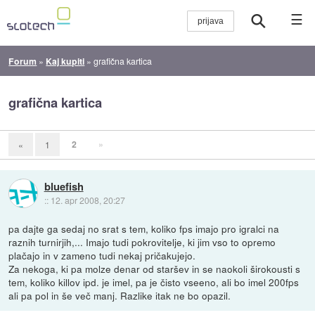
☰
Forum
»
Kaj kupiti
»
grafična kartica
grafična kartica
2
»
«
1
bluefish
::
12. apr 2008, 20:27
pa dajte ga sedaj no srat s tem, koliko fps imajo pro igralci na
raznih turnirjih,... Imajo tudi pokrovitelje, ki jim vso to opremo
plačajo in v zameno tudi nekaj pričakujejo.
Za nekoga, ki pa molze denar od staršev in se naokoli širokousti s
tem, koliko killov ipd. je imel, pa je čisto vseeno, ali bo imel 200fps
ali pa pol in še več manj. Razlike itak ne bo opazil.