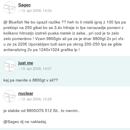
Sagec
::
13. apr 2008, 14:04
@ Bluefish Ne bo opazil razlike ?? heh to ti misliš igraj z 100 fps pa
preklopi na 250 gibal bo se 3,4x hitreje in fps nenazadje pomeni z
koliksno hitrostjo izstreli puska metek iz sebe.. pri cod je to zelo
zelo pomenbno ! Vzam 9800gtx ali pa ce je dnar 8800gt 2x pri xfx-
u ze za 220€ Uporabljam tudi sam pa okrog 200-250 fps se gible
antianalizing 2x pa 1240x1024 grafika lp !
just me
::
13. apr 2008, 14:07
kaj pa menite o 8800gt v sli??
nuclear
::
13. apr 2008, 15:28
je slabše od 8800GTS 512 Sli.. to menim..
@Sagec dj ne nakladaj.