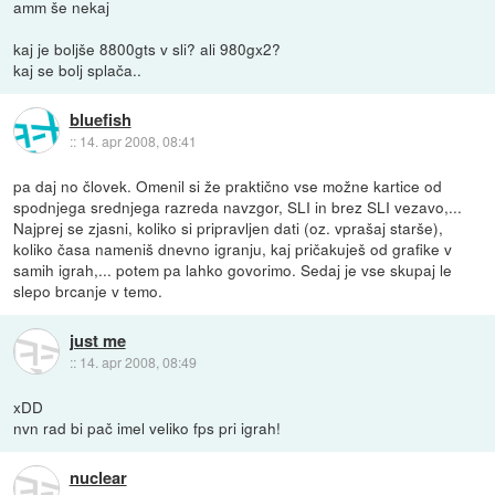
amm še nekaj
kaj je boljše 8800gts v sli? ali 980gx2?
kaj se bolj splača..
bluefish
::
14. apr 2008, 08:41
pa daj no človek. Omenil si že praktično vse možne kartice od
spodnjega srednjega razreda navzgor, SLI in brez SLI vezavo,...
Najprej se zjasni, koliko si pripravljen dati (oz. vprašaj starše),
koliko časa nameniš dnevno igranju, kaj pričakuješ od grafike v
samih igrah,... potem pa lahko govorimo. Sedaj je vse skupaj le
slepo brcanje v temo.
just me
::
14. apr 2008, 08:49
xDD
nvn rad bi pač imel veliko fps pri igrah!
nuclear