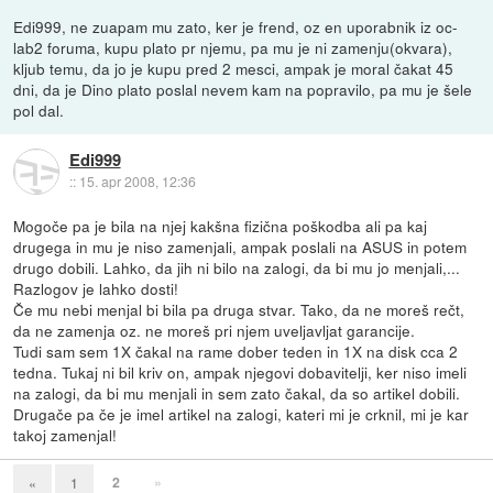
Edi999, ne zuapam mu zato, ker je frend, oz en uporabnik iz oc-
lab2 foruma, kupu plato pr njemu, pa mu je ni zamenju(okvara),
kljub temu, da jo je kupu pred 2 mesci, ampak je moral čakat 45
dni, da je Dino plato poslal nevem kam na popravilo, pa mu je šele
pol dal.
Edi999
::
15. apr 2008, 12:36
Mogoče pa je bila na njej kakšna fizična poškodba ali pa kaj
drugega in mu je niso zamenjali, ampak poslali na ASUS in potem
drugo dobili. Lahko, da jih ni bilo na zalogi, da bi mu jo menjali,...
Razlogov je lahko dosti!
Če mu nebi menjal bi bila pa druga stvar. Tako, da ne moreš rečt,
da ne zamenja oz. ne moreš pri njem uveljavljat garancije.
Tudi sam sem 1X čakal na rame dober teden in 1X na disk cca 2
tedna. Tukaj ni bil kriv on, ampak njegovi dobavitelji, ker niso imeli
na zalogi, da bi mu menjali in sem zato čakal, da so artikel dobili.
Drugače pa če je imel artikel na zalogi, kateri mi je crknil, mi je kar
takoj zamenjal!
2
»
«
1