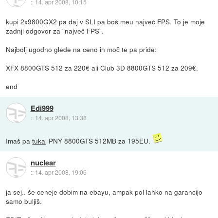
::
14. apr 2008, 10:15
kupi 2x9800GX2 pa daj v SLI pa boš meu največ FPS. To je moje
zadnji odgovor za "največ FPS".
Najbolj ugodno glede na ceno in moč te pa pride:
XFX 8800GTS 512 za 220€ ali Club 3D 8800GTS 512 za 209€.
end
Edi999
::
14. apr 2008, 13:38
Imaš pa
tukaj
PNY 8800GTS 512MB za 195EU.
nuclear
::
14. apr 2008, 19:06
ja sej.. še ceneje dobim na ebayu, ampak pol lahko na garancijo
samo buljiš.