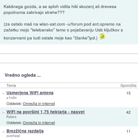
Kakšnega gozda, a se sploh vidita hiši skozenj ali drevesa
popolnoma zakrivajo strehe???
(za ostalo maš na wlan-sat.com -u/forum pod ant.opremo na
začetku mojo "telebansko" temo o pojačavanju Usb ključkov s
konzervami pa tudi ostale moje kao "članke"ipd.)
Vredno ogleda ...
Tema
Sporočila
»
Usmerjena WiFi antena
15
s1m0n
Oddelek:
Omrežja in internet
»
WiFi na površini 1,75 hektarja - nasvet
42
Katara
Oddelek:
Omrežja in internet
»
Brezžična razdalja
11
overheat