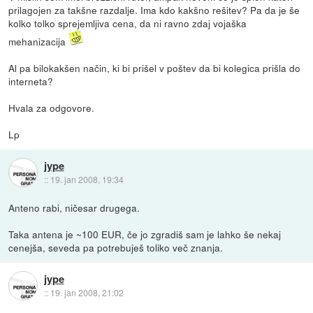
prilagojen za takšne razdalje. Ima kdo kakšno rešitev? Pa da je še
kolko tolko sprejemljiva cena, da ni ravno zdaj vojaška
mehanizacija
Al pa bilokakšen način, ki bi prišel v poštev da bi kolegica prišla do
interneta?
Hvala za odgovore.
Lp
jype
::
19. jan 2008, 19:34
Anteno rabi, ničesar drugega.
Taka antena je ~100 EUR, če jo zgradiš sam je lahko še nekaj
cenejša, seveda pa potrebuješ toliko več znanja.
jype
::
19. jan 2008, 21:02