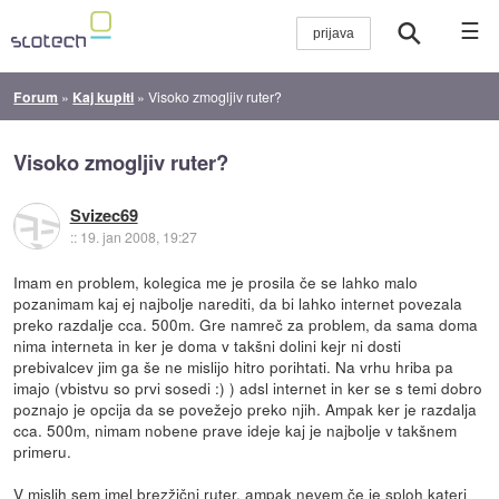
☰
Forum
»
Kaj kupiti
»
Visoko zmogljiv ruter?
Visoko zmogljiv ruter?
Svizec69
::
19. jan 2008, 19:27
Imam en problem, kolegica me je prosila če se lahko malo
pozanimam kaj ej najbolje narediti, da bi lahko internet povezala
preko razdalje cca. 500m. Gre namreč za problem, da sama doma
nima interneta in ker je doma v takšni dolini kejr ni dosti
prebivalcev jim ga še ne mislijo hitro porihtati. Na vrhu hriba pa
imajo (vbistvu so prvi sosedi :) ) adsl internet in ker se s temi dobro
poznajo je opcija da se povežejo preko njih. Ampak ker je razdalja
cca. 500m, nimam nobene prave ideje kaj je najbolje v takšnem
primeru.
V mislih sem imel brezžični ruter, ampak nevem če je sploh kateri