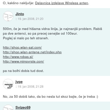
O, kakšno naključje:
Delavnica izdelave Wireless anten
.
Jinto
::
19. jan 2008, 21:20
500m, če je med hišama vidna linija, je najmanjši problem. Rabiš
pa dve antenci, so pa precej cenejše od 100eur.
Poglej si malo po teh straneh.
http://shop.wlan-sat.com/
http://shop.wlan-antene.net/index.php
http://www.robas.si/
http://www.mimovrste.com/
pa na bolhi dobis tud dost.
jype
::
19. jan 2008, 21:28
No, za 50 dobiš tako, da bo nesla tut skoz bajte, če je treba :)
Svizec69