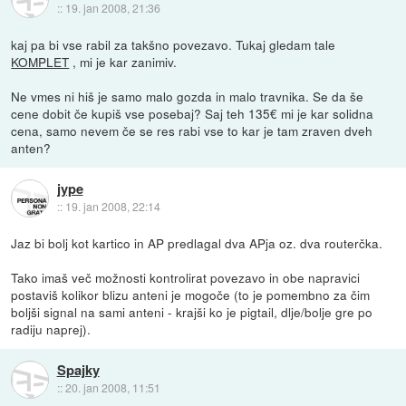
::
19. jan 2008, 21:36
kaj pa bi vse rabil za takšno povezavo. Tukaj gledam tale
KOMPLET
, mi je kar zanimiv.
Ne vmes ni hiš je samo malo gozda in malo travnika. Se da še
cene dobit če kupiš vse posebaj? Saj teh 135€ mi je kar solidna
cena, samo nevem če se res rabi vse to kar je tam zraven dveh
anten?
jype
::
19. jan 2008, 22:14
Jaz bi bolj kot kartico in AP predlagal dva APja oz. dva routerčka.
Tako imaš več možnosti kontrolirat povezavo in obe napravici
postaviš kolikor blizu anteni je mogoče (to je pomembno za čim
boljši signal na sami anteni - krajši ko je pigtail, dlje/bolje gre po
radiju naprej).
Spajky
::
20. jan 2008, 11:51