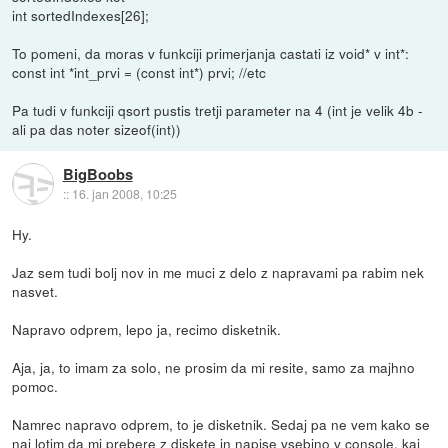
int sortedIndexes[26];
To pomeni, da moras v funkciji primerjanja castati iz void* v int*:
const int *int_prvi = (const int*) prvi; //etc
Pa tudi v funkciji qsort pustis tretji parameter na 4 (int je velik 4b -
ali pa das noter sizeof(int))
BigBoobs
::
16. jan 2008, 10:25
Hy.
Jaz sem tudi bolj nov in me muci z delo z napravami pa rabim nek
nasvet.
Napravo odprem, lepo ja, recimo disketnik.
Aja, ja, to imam za solo, ne prosim da mi resite, samo za majhno
pomoc.
Namrec napravo odprem, to je disketnik. Sedaj pa ne vem kako se
naj lotim da mi prebere z diskete in napise vsebino v console, kaj