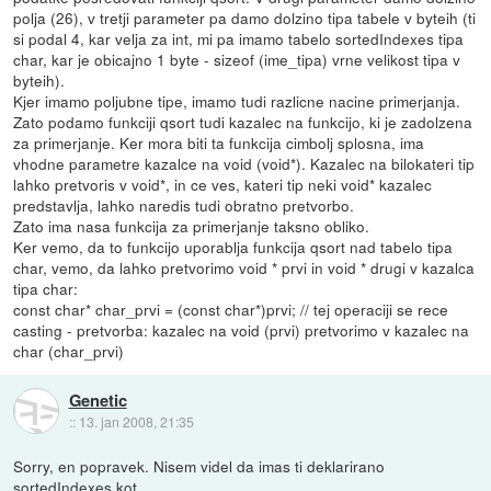
polja (26), v tretji parameter pa damo dolzino tipa tabele v byteih (ti
si podal 4, kar velja za int, mi pa imamo tabelo sortedIndexes tipa
char, kar je obicajno 1 byte - sizeof (ime_tipa) vrne velikost tipa v
byteih).
Kjer imamo poljubne tipe, imamo tudi razlicne nacine primerjanja.
Zato podamo funkciji qsort tudi kazalec na funkcijo, ki je zadolzena
za primerjanje. Ker mora biti ta funkcija cimbolj splosna, ima
vhodne parametre kazalce na void (void*). Kazalec na bilokateri tip
lahko pretvoris v void*, in ce ves, kateri tip neki void* kazalec
predstavlja, lahko naredis tudi obratno pretvorbo.
Zato ima nasa funkcija za primerjanje taksno obliko.
Ker vemo, da to funkcijo uporablja funkcija qsort nad tabelo tipa
char, vemo, da lahko pretvorimo void * prvi in void * drugi v kazalca
tipa char:
const char* char_prvi = (const char*)prvi; // tej operaciji se rece
casting - pretvorba: kazalec na void (prvi) pretvorimo v kazalec na
char (char_prvi)
Genetic
::
13. jan 2008, 21:35
Sorry, en popravek. Nisem videl da imas ti deklarirano
sortedIndexes kot