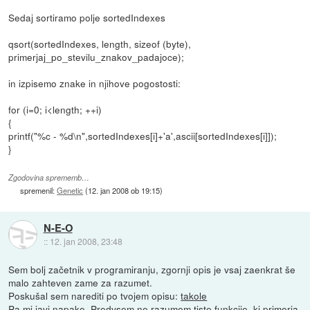
Sedaj sortiramo polje sortedIndexes
qsort(sortedIndexes, length, sizeof (byte),
primerjaj_po_stevilu_znakov_padajoce);
in izpisemo znake in njihove pogostosti:
for (i=0; i<length; ++i)
{
printf("%c - %d\n",sortedIndexes[i]+'a',ascii[sortedIndexes[i]]);
}
Zgodovina sprememb…
spremenil:
Genetic
(
12. jan 2008 ob 19:15
)
N-E-O
::
12. jan 2008, 23:48
Sem bolj začetnik v programiranju, zgornji opis je vsaj zaenkrat še
malo zahteven zame za razumet.
Poskušal sem narediti po tvojem opisu:
takole
Pa mi javi napake. Predvsem ne razumem tiste funkcije, ki primerja