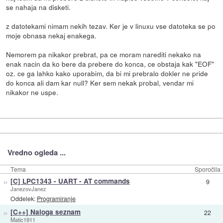
se nahaja na disketi.
z datotekami nimam nekih tezav. Ker je v linuxu vse datoteka se po
moje obnasa nekaj enakega.
Nemorem pa nikakor prebrat, pa ce moram narediti nekako na
enak nacin da ko bere da prebere do konca, ce obstaja kak "EOF"
oz. ce ga lahko kako uporabim, da bi mi prebralo dokler ne pride
do konca ali dam kar null? Ker sem nekak probal, vendar mi
nikakor ne uspe.
Vredno ogleda ...
Tema
Sporočila
»
[C] LPC1343 - UART - AT commands
9
JanezovJanez
Oddelek:
Programiranje
»
[C++] Naloga seznam
22
Matic1911