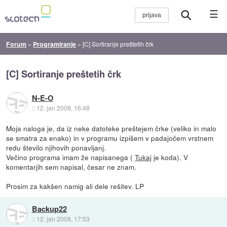
☰
Forum
»
Programiranje
»
[C] Sortiranje preštetih črk
[C] Sortiranje preštetih črk
N-E-O
::
12. jan 2008, 16:48
Moja naloga je, da iz neke datoteke preštejem črke (veliko in malo
se smatra za enako) in v programu izpišem v padajočem vrstnem
redu število njihovih ponavljanj.
Večino programa imam že napisanega (
Tukaj
je koda). V
komentarjih sem napisal, česar ne znam.
Prosim za kakšen namig ali dele rešitev. LP
Backup22
::
12. jan 2008, 17:53