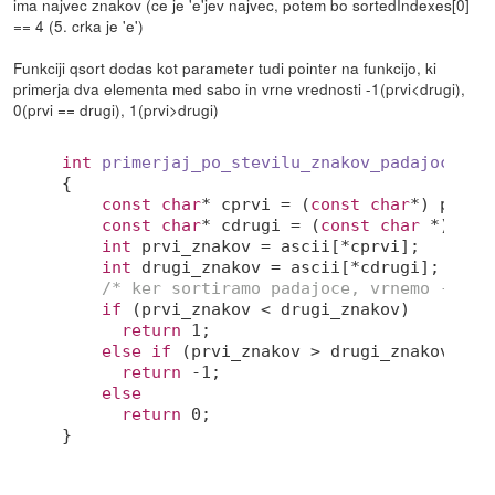
ima najvec znakov (ce je 'e'jev najvec, potem bo sortedIndexes[0]
== 4 (5. crka je 'e')
Funkciji qsort dodas kot parameter tudi pointer na funkcijo, ki
primerja dva elementa med sabo in vrne vrednosti -1(prvi<drugi),
0(prvi == drugi), 1(prvi>drugi)
int
primerjaj_po_stevilu_znakov_padajoce
(
co
{

const
char
* cprvi = (
const
char
*) prvi;

const
char
* cdrugi = (
const
char
 *) drug
int
 prvi_znakov = ascii[*cprvi];

int
 drugi_znakov = ascii[*cdrugi];

/* ker sortiramo padajoce, vrnemo -1, c
if
 (prvi_znakov < drugi_znakov)

return
1
;

else
if
 (prvi_znakov > drugi_znakov)

return
-1
;

else
return
0
;
