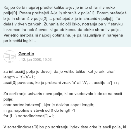
Kaj pa če bi najprej preštel koliko a-jev je in to shranil v neko
polje[0]. Potem prešteješ A-je in shraniš v polje[1]. Potem prešteješ
b-je in shraniš v polje[2].... prešteješ z-je in shraniš v polje[i]. To
delaš v dveh zankah. Zunanja določi črko, notranja pa v if stavku
inkrementira nek števec, ki ga ob koncu datoteke shrani v polje.
Verjetno metoda ni najbolj optimalna, je pa razumljiva in narejena
po kmečki logiki...
Genetic
::
12. jan 2008, 19:03
za int ascii[] polje je dovolj, da je veliko toliko, kot je crk: char
length = 'z'-'a'+1;
ascii[0] povecas, ko je prebrani znak 'a' ali 'A', ... ascii[c-'a'] ++;
Za sortiranje ustvaris novo polje, ki bo vsebovalo indexe na ascii
polje:
char sortedIndexes[], kjer je dolzina zopet length;
in ga napolnis s stevili od 0 do length-1:
for (i...) sortedIndexes[i] = i;
V sortedIndexes[0] bo po sortiranju index tiste crke iz ascii polja, ki