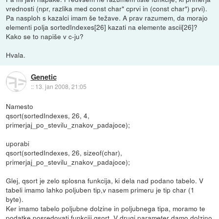
vrednosti (npr, razlika med const char* cprvi in (const char*) prvi).
Pa nasploh s kazalci imam še težave. A prav razumem, da morajo
elementi polja sortedIndexes[26] kazati na elemente ascii[26]?
Kako se to napiše v c-ju?
Hvala.
Genetic
::
13. jan 2008, 21:05
Namesto
qsort(sortedIndexes, 26, 4,
primerjaj_po_stevilu_znakov_padajoce);
uporabi
qsort(sortedIndexes, 26, sizeof(char),
primerjaj_po_stevilu_znakov_padajoce);
Glej, qsort je zelo splosna funkcija, ki dela nad podano tabelo. V
tabeli imamo lahko poljuben tip,v nasem primeru je tip char (1
byte).
Ker imamo tabelo poljubne dolzine in poljubnega tipa, moramo te
podatke posredovati funkciji qsort. V drugi parameter damo dolzino