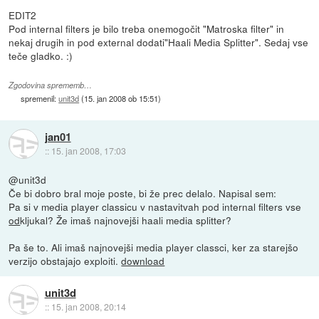
EDIT2
Pod internal filters je bilo treba onemogočit "Matroska filter" in
nekaj drugih in pod external dodati"Haali Media Splitter". Sedaj vse
teče gladko. :)
Zgodovina sprememb…
spremenil:
unit3d
(
15. jan 2008 ob 15:51
)
jan01
::
15. jan 2008, 17:03
@unit3d
Če bi dobro bral moje poste, bi že prec delalo. Napisal sem:
Pa si v media player classicu v nastavitvah pod internal filters vse
od
kljukal? Že imaš najnovejši haali media splitter?
Pa še to. Ali imaš najnovejši media player classci, ker za starejšo
verzijo obstajajo exploiti.
download
unit3d
::
15. jan 2008, 20:14