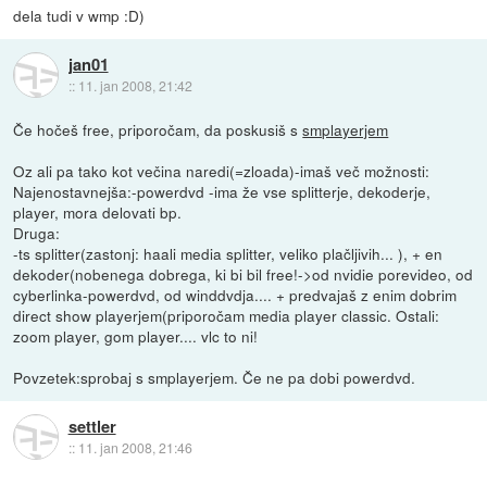
dela tudi v wmp :D)
jan01
::
11. jan 2008, 21:42
Če hočeš free, priporočam, da poskusiš s
smplayerjem
Oz ali pa tako kot večina naredi(=zloada)-imaš več možnosti:
Najenostavnejša:-powerdvd -ima že vse splitterje, dekoderje,
player, mora delovati bp.
Druga:
-ts splitter(zastonj: haali media splitter, veliko plačljivih... ), + en
dekoder(nobenega dobrega, ki bi bil free!->od nvidie porevideo, od
cyberlinka-powerdvd, od winddvdja.... + predvajaš z enim dobrim
direct show playerjem(priporočam media player classic. Ostali:
zoom player, gom player.... vlc to ni!
Povzetek:sprobaj s smplayerjem. Če ne pa dobi powerdvd.
settler
::
11. jan 2008, 21:46