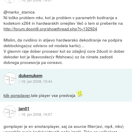
@marko_stamca
Ni toliko problem mkv, kot je problem v parametrih kodiranja s
kodekom x264 in hardwarskih omejitev Več o tem si preberite na
http://forum.doom9.org/showthread.php?t=132924
MIslim, da nvidiino in atijevo hardwarsko dekodiranje ne podpira
deblockinga(oz odvisno od modela kartic)...
V glavnm raje dober procesor kot so zdajšnji core 2duoti in dober
dekoder kot je libavcodec(v ffdshowu) oz če nimate zadosti
dobrega procesorja pa coreavc.
dukenukem
::
16. jan 2008, 19:44
klik gomplayer
,tale player vse predvaja
jan01
::
16. jan 2008, 19:57
gomplayer je en smotanplayer, saj za source filter(avi, mp4, mkv)
uporablja svoje kodeke(drugih noče imeti). Tako so velikokrat