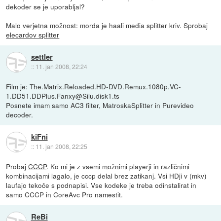
dekoder se je uporabljal?
Malo verjetna možnost: morda je haali media splitter kriv. Sprobaj
elecardov splitter
settler
::
11. jan 2008, 22:24
Film je: The.Matrix.Reloaded.HD-DVD.Remux.1080p.VC-
1.DD51.DDPlus.Fanxy@Silu.disk1.ts
Posnete imam samo AC3 filter, MatroskaSplitter in Purevideo
decoder.
kiFni
::
11. jan 2008, 22:25
Probaj
CCCP
. Ko mi je z vsemi možnimi playerji in različnimi
kombinacijami lagalo, je cccp delal brez zatikanj. Vsi HDji v (mkv)
laufajo tekoče s podnapisi. Vse kodeke je treba odinstalirat in
samo CCCP in CoreAvc Pro namestit.
ReBi