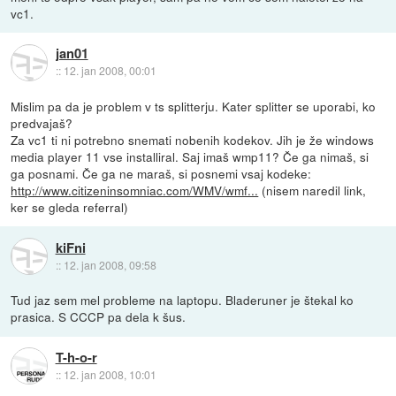
vc1.
jan01
::
12. jan 2008, 00:01
Mislim pa da je problem v ts splitterju. Kater splitter se uporabi, ko
predvajaš?
Za vc1 ti ni potrebno snemati nobenih kodekov. Jih je že windows
media player 11 vse installiral. Saj imaš wmp11? Če ga nimaš, si
ga posnami. Če ga ne maraš, si posnemi vsaj kodeke:
http://www.citizeninsomniac.com/WMV/wmf...
(nisem naredil link,
ker se gleda referral)
kiFni
::
12. jan 2008, 09:58
Tud jaz sem mel probleme na laptopu. Bladeruner je štekal ko
prasica. S CCCP pa dela k šus.
T-h-o-r
::
12. jan 2008, 10:01