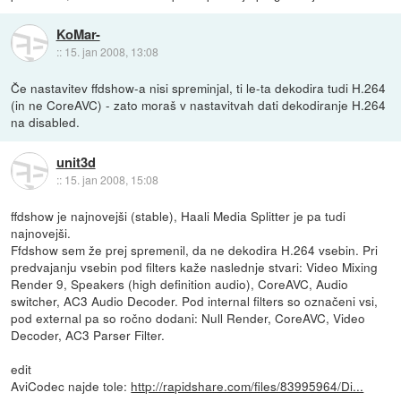
KoMar-
::
15. jan 2008, 13:08
Če nastavitev ffdshow-a nisi spreminjal, ti le-ta dekodira tudi H.264
(in ne CoreAVC) - zato moraš v nastavitvah dati dekodiranje H.264
na disabled.
unit3d
::
15. jan 2008, 15:08
ffdshow je najnovejši (stable), Haali Media Splitter je pa tudi
najnovejši.
Ffdshow sem že prej spremenil, da ne dekodira H.264 vsebin. Pri
predvajanju vsebin pod filters kaže naslednje stvari: Video Mixing
Render 9, Speakers (high definition audio), CoreAVC, Audio
switcher, AC3 Audio Decoder. Pod internal filters so označeni vsi,
pod external pa so ročno dodani: Null Render, CoreAVC, Video
Decoder, AC3 Parser Filter.
edit
AviCodec najde tole:
http://rapidshare.com/files/83995964/Di...