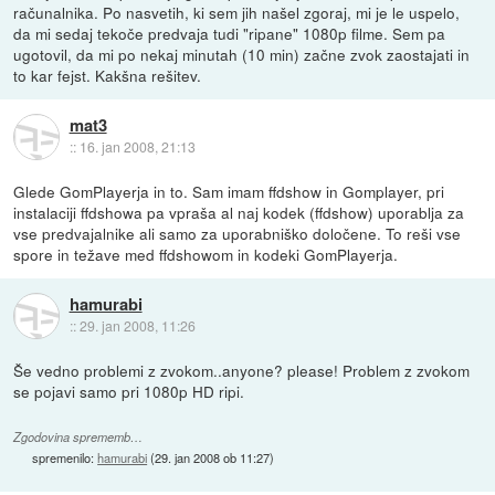
računalnika. Po nasvetih, ki sem jih našel zgoraj, mi je le uspelo,
da mi sedaj tekoče predvaja tudi "ripane" 1080p filme. Sem pa
ugotovil, da mi po nekaj minutah (10 min) začne zvok zaostajati in
to kar fejst. Kakšna rešitev.
mat3
::
16. jan 2008, 21:13
Glede GomPlayerja in to. Sam imam ffdshow in Gomplayer, pri
instalaciji ffdshowa pa vpraša al naj kodek (ffdshow) uporablja za
vse predvajalnike ali samo za uporabniško določene. To reši vse
spore in težave med ffdshowom in kodeki GomPlayerja.
hamurabi
::
29. jan 2008, 11:26
Še vedno problemi z zvokom..anyone? please! Problem z zvokom
se pojavi samo pri 1080p HD ripi.
Zgodovina sprememb…
spremenilo:
hamurabi
(
29. jan 2008 ob 11:27
)