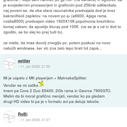
je enojedernim procesorjem in graficnim pod 256mb odklenkalo.
naj povem se, da oba stara racunalnika predvajata dvd-je brez
kakrsnihkoli zapletov. na novem pc-ju (e6600, 4giga rama,
nvidia8500) predvajam video 1920X108 popolnoma brezhibno.
komaj cakam, da spustijo bluray pod 100€. (ce se je s cd in dvd to
zgodilo, se bo slej ko prej tudi to).
ce mislis, da imas dovolj zmogljiv pc, potem poskusi na novo
naloziti windowse, ker vlc zna zelo lepo brati hd zapis...
settler
::
11. jan 2008, 21:35
Mi je uspelo z MK playerjam + MatroskaSplitter.
Vendar se mi zatika
Imam pa Core 2 Duo E6400, 2Gb rama in Georce 7900GTO.
Mislim da bi moral grafično menjati, vendar ko pa gledam
drugi HD video ki pa je v formatu avi pa deluje tekoče.
ReBi
::
11. jan 2008, 21:37