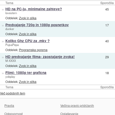
Tema
Sporočila
»
HD na PC-ju, minimalne zahteve?
45
lovestern
Oddelek:
Zvok in slika
»
Predvajanje 720p in 1080p posnetkov
17
dunker
Oddelek:
Zvok in slika
»
Koliko Ghz CPU za .mkv ?
40
PujsaPepa
Oddelek:
Programska oprema
»
HD predvajanje filma- zaostajanje zvoka!
29
M-XXXX
Oddelek:
Zvok in slika
»
Filmi: 1080p ter graficna
18
yobplay
Oddelek:
Zvok in slika
Tema
Sporočila
Več podobnih tem
Pravila
Večina pravic pridržanih
Odgovornost
Oglaševanje