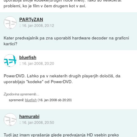
problemi, ko je film v čem drugem kot v avi.
PARTyZAN
::
16. jan 2008, 20:12
Kater predvajalnik pa zna uporabiti hardware decoder na graficni
kartici?
bluefish
::
16. jan 2008, 20:20
PowerDVD. Lahko pa v nekaterih drugih playerjih določiš, da
uporabljajo "kodeke" od PowerDVD.
Zgodovina sprememb…
spremenil:
bluefish
(
16. jan 2008 ob 20:20
)
hamurabi
::
16. jan 2008, 20:50
Tudi jaz imam vprašanje glede predvajanja HD vsebin preko