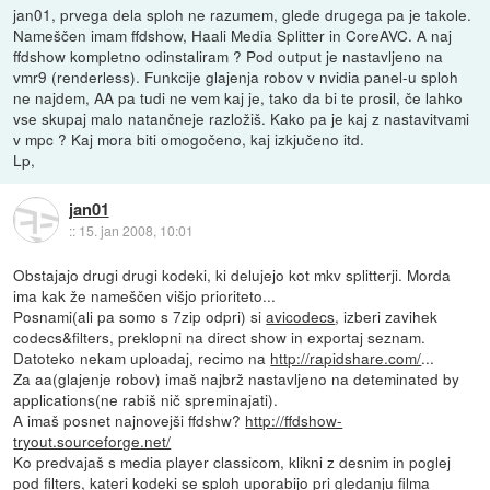
jan01, prvega dela sploh ne razumem, glede drugega pa je takole.
Nameščen imam ffdshow, Haali Media Splitter in CoreAVC. A naj
ffdshow kompletno odinstaliram ? Pod output je nastavljeno na
vmr9 (renderless). Funkcije glajenja robov v nvidia panel-u sploh
ne najdem, AA pa tudi ne vem kaj je, tako da bi te prosil, če lahko
vse skupaj malo natančneje razložiš. Kako pa je kaj z nastavitvami
v mpc ? Kaj mora biti omogočeno, kaj izkjučeno itd.
Lp,
jan01
::
15. jan 2008, 10:01
Obstajajo drugi drugi kodeki, ki delujejo kot mkv splitterji. Morda
ima kak že nameščen višjo prioriteto...
Posnami(ali pa somo s 7zip odpri) si
avicodecs
, izberi zavihek
codecs&filters, preklopni na direct show in exportaj seznam.
Datoteko nekam uploadaj, recimo na
http://rapidshare.com/
...
Za aa(glajenje robov) imaš najbrž nastavljeno na deteminated by
applications(ne rabiš nič spreminajati).
A imaš posnet najnovejši ffdshw?
http://ffdshow-
tryout.sourceforge.net/
Ko predvajaš s media player classicom, klikni z desnim in poglej
pod filters, kateri kodeki se sploh uporabijo pri gledanju filma