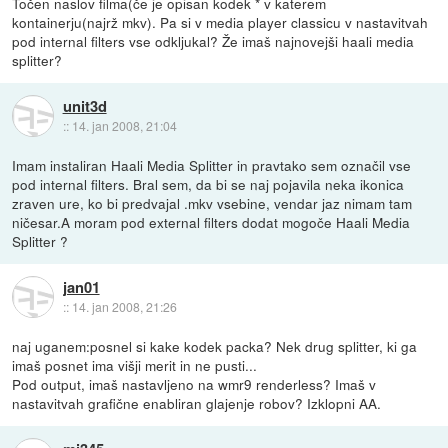
Točen naslov filma(če je opisan kodek * v katerem
kontainerju(najrž mkv). Pa si v media player classicu v nastavitvah
pod internal filters vse odkljukal? Že imaš najnovejši haali media
splitter?
unit3d
::
14. jan 2008, 21:04
Imam instaliran Haali Media Splitter in pravtako sem označil vse
pod internal filters. Bral sem, da bi se naj pojavila neka ikonica
zraven ure, ko bi predvajal .mkv vsebine, vendar jaz nimam tam
ničesar.A moram pod external filters dodat mogoče Haali Media
Splitter ?
jan01
::
14. jan 2008, 21:26
naj uganem:posnel si kake kodek packa? Nek drug splitter, ki ga
imaš posnet ima višji merit in ne pusti...
Pod output, imaš nastavljeno na wmr9 renderless? Imaš v
nastavitvah grafične enabliran glajenje robov? Izklopni AA.