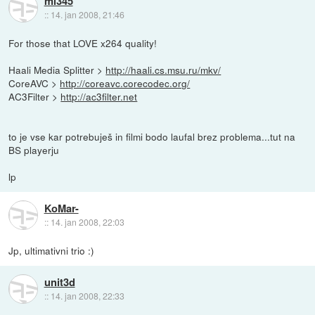
mi345
::
14. jan 2008, 21:46
For those that LOVE x264 quality!
Haali Media Splitter >
http://haali.cs.msu.ru/mkv/
CoreAVC >
http://coreavc.corecodec.org/
AC3Filter >
http://ac3filter.net
to je vse kar potrebuješ in filmi bodo laufal brez problema...tut na
BS playerju
lp
KoMar-
::
14. jan 2008, 22:03
Jp, ultimativni trio :)
unit3d
::
14. jan 2008, 22:33