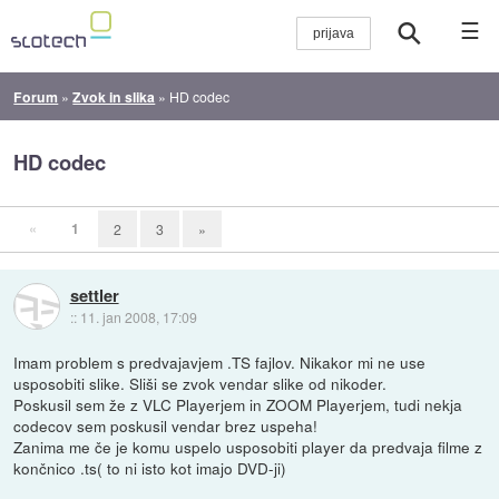
☰
Forum
»
Zvok in slika
»
HD codec
HD codec
«
1
2
3
»
settler
::
11. jan 2008, 17:09
Imam problem s predvajavjem .TS fajlov. Nikakor mi ne use
usposobiti slike. Sliši se zvok vendar slike od nikoder.
Poskusil sem že z VLC Playerjem in ZOOM Playerjem, tudi nekja
codecov sem poskusil vendar brez uspeha!
Zanima me če je komu uspelo usposobiti player da predvaja filme z
končnico .ts( to ni isto kot imajo DVD-ji)