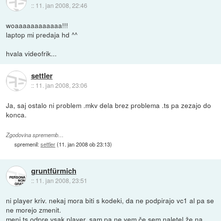
::
11. jan 2008, 22:46
woaaaaaaaaaaaa!!!
laptop mi predaja hd ^^
hvala videofrik...
settler
::
11. jan 2008, 23:06
Ja, saj ostalo ni problem .mkv dela brez problema .ts pa zezajo do
konca.
Zgodovina sprememb…
spremenil:
settler
(
11. jan 2008 ob 23:13
)
gruntfürmich
::
11. jan 2008, 23:51
ni player kriv. nekaj mora biti s kodeki, da ne podpirajo vc1 al pa se
ne morejo zmenit.
meni ts odpre vsak player, sam pa ne vem če sem naletel že na