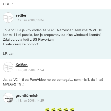
CCCP
settler
::
12. jan 2008, 10:34
To je to!! Bil je kriv codec za VC-1. Nameščen sem imel WMP 10
ker mi 11 ni pustilo, ker je prepoznav da niso windowsi licenčni.
Zdaj pa dela tudi z BS Playerjam.
Hvala vsem za pomoč!
LP, Jan
KoMar-
::
12. jan 2008, 14:03
Ja, za VC-1 ti pa PureVideo ne bo pomagal... sem mislil, da imaš
MPEG-2 TS :)
gruntfürmich
::
13. jan 2008, 14:25