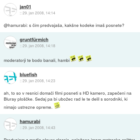
jan01
::
29. jan 2008, 14:14
@hamurabi: s čim predvajaša, kakšne kodeke imaš posnete?
gruntfürmich
::
29. jan 2008, 14:18
moderatorji te bodo banali, hambi
bluefish
::
29. jan 2008, 14:23
ah, to so v resnici domači filmi posneti s HD kamero, zapečeni na
Bluray ploščke. Sedaj pa bi ubožec rad le te delil s sorodniki, ki
nimajo ustrezne opreme.
hamurabi
::
29. jan 2008, 14:43
Predvajam z media player classic, naložene imam matroska splitter,