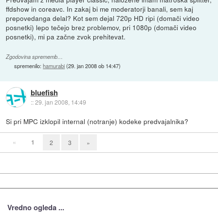
ffdshow in coreavc. In zakaj bi me moderatorji banali, sem kaj
prepovedanga delal? Kot sem dejal 720p HD ripi (domači video
posnetki) lepo tečejo brez problemov, pri 1080p (domači video
posnetki), mi pa začne zvok prehitevat.
Zgodovina sprememb…
spremenilo:
hamurabi
(
29. jan 2008 ob 14:47
)
bluefish
::
29. jan 2008, 14:49
Si pri MPC izklopil internal (notranje) kodeke predvajalnika?
«
1
2
3
»
Vredno ogleda ...