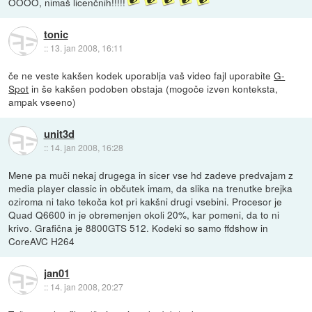
OOOO, nimaš licenčnih!!!!!
tonic
::
13. jan 2008, 16:11
če ne veste kakšen kodek uporablja vaš video fajl uporabite
G-
Spot
in še kakšen podoben obstaja (mogoče izven konteksta,
ampak vseeno)
unit3d
::
14. jan 2008, 16:28
Mene pa muči nekaj drugega in sicer vse hd zadeve predvajam z
media player classic in občutek imam, da slika na trenutke brejka
oziroma ni tako tekoča kot pri kakšni drugi vsebini. Procesor je
Quad Q6600 in je obremenjen okoli 20%, kar pomeni, da to ni
krivo. Grafična je 8800GTS 512. Kodeki so samo ffdshow in
CoreAVC H264
jan01
::
14. jan 2008, 20:27