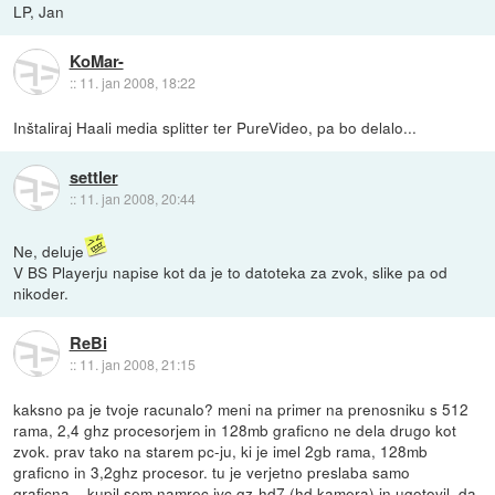
LP, Jan
KoMar-
::
11. jan 2008, 18:22
Inštaliraj Haali media splitter ter PureVideo, pa bo delalo...
settler
::
11. jan 2008, 20:44
Ne, deluje
V BS Playerju napise kot da je to datoteka za zvok, slike pa od
nikoder.
ReBi
::
11. jan 2008, 21:15
kaksno pa je tvoje racunalo? meni na primer na prenosniku s 512
rama, 2,4 ghz procesorjem in 128mb graficno ne dela drugo kot
zvok. prav tako na starem pc-ju, ki je imel 2gb rama, 128mb
graficno in 3,2ghz procesor. tu je verjetno preslaba samo
graficna... kupil sem namrec jvc gz-hd7 (hd kamera) in ugotovil, da