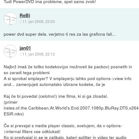
Tudi PowerDVD ima probleme, spet samo zvok!
ReBi
::
11. jan 2008, 22:03
power dvd super dela. verjetno ti res za las graficna fali...
jan01
::
11. jan 2008, 22:13
Najbrž imaš že toliko kodekov(po možnosti še packov) posnetih in
so zaradi tega problemi
A si sprobal smplayer? V smplayerju lahko pod options->view info
and... zamenjuješ automatsko izbrane kodeke, če je
Kaj če bi povedal (celotno!) ime filma, ki si ga zloadal.
(primer
irates.of.the.Caribbean.At.World's.End.2007.1080p.BluRay.DTS.x264
ESiR.mkv)
Če si prevajal s media player classic, svetujem, da v options-
>internal filters vse odklukaš!
Ko si predvajal in se je zatikalo, kateri splitter in video ter audio