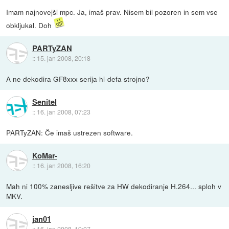
Imam najnovejši mpc. Ja, imaš prav. Nisem bil pozoren in sem vse
obkljukal. Doh
PARTyZAN
::
15. jan 2008, 20:18
A ne dekodira GF8xxx serija hi-defa strojno?
Senitel
::
16. jan 2008, 07:23
PARTyZAN: Če imaš ustrezen software.
KoMar-
::
16. jan 2008, 16:20
Mah ni 100% zanesljive rešitve za HW dekodiranje H.264... sploh v
MKV.
jan01
::
16. jan 2008, 19:07