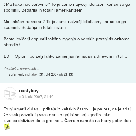
>Ma kaka noč čarovnic? To je zame največji idoitizem kar so se ga
spomnili. Bedarija in totalni amerikanizem.
Ma kakšen ramadan? To je zame največji idiotizem, kar so se ga
spomnili. Bedarija in totalni islam.
Boste levičarji dopustili takšna mnenja o verskih praznikih oziroma
obredih?
EDIT: Opium, po želji lahko zamenjaš ramadan z dnevom mrtvih...
Zgodovina sprememb…
spremenil:
mchaber
(
31. okt 2007 ob 21:13
)
nastyboy
::
31. okt 2007, 21:40
To ni ameriški dan... prihaja iz keltskih časov... je pa res, da je zdaj
že vsak praznik in vsak dan ko naj bi se kaj zgodilo tako
skomercializiran da je grozno... Čamam sam še na harry poter dan