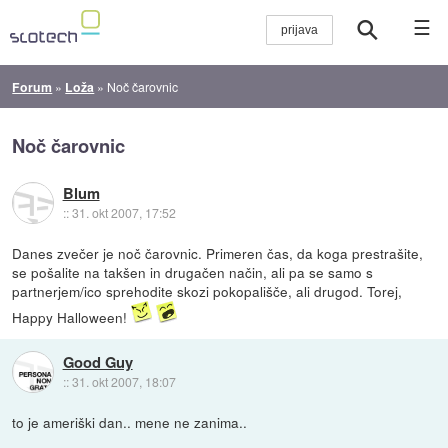
☰
Forum
»
Loža
»
Noč čarovnic
Noč čarovnic
Blum
::
31. okt 2007, 17:52
Danes zvečer je noč čarovnic. Primeren čas, da koga prestrašite,
se pošalite na takšen in drugačen način, ali pa se samo s
partnerjem/ico sprehodite skozi pokopališče, ali drugod. Torej,
Happy Halloween!
Good Guy
::
31. okt 2007, 18:07
to je ameriški dan.. mene ne zanima..