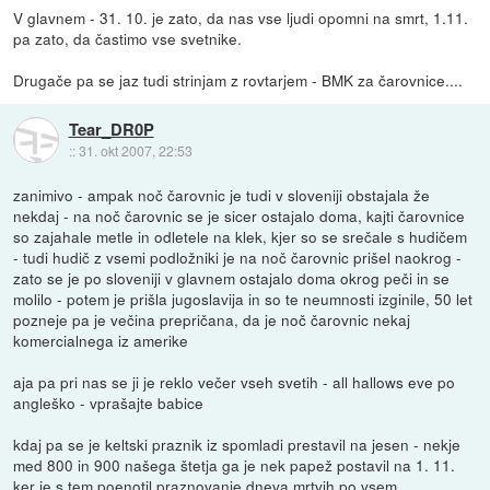
V glavnem - 31. 10. je zato, da nas vse ljudi opomni na smrt, 1.11.
pa zato, da častimo vse svetnike.
Drugače pa se jaz tudi strinjam z rovtarjem - BMK za čarovnice....
Tear_DR0P
::
31. okt 2007, 22:53
zanimivo - ampak noč čarovnic je tudi v sloveniji obstajala že
nekdaj - na noč čarovnic se je sicer ostajalo doma, kajti čarovnice
so zajahale metle in odletele na klek, kjer so se srečale s hudičem
- tudi hudič z vsemi podložniki je na noč čarovnic prišel naokrog -
zato se je po sloveniji v glavnem ostajalo doma okrog peči in se
molilo - potem je prišla jugoslavija in so te neumnosti izginile, 50 let
pozneje pa je večina prepričana, da je noč čarovnic nekaj
komercialnega iz amerike
aja pa pri nas se ji je reklo večer vseh svetih - all hallows eve po
angleško - vprašajte babice
kdaj pa se je keltski praznik iz spomladi prestavil na jesen - nekje
med 800 in 900 našega štetja ga je nek papež postavil na 1. 11.
ker je s tem poenotil praznovanje dneva mrtvih po vsem