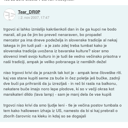
Tear_DR0P
::
2. nov 2007, 17:47
trgovci si lahko izmislijo kakršenkoli dan in če ga kupci ne bodo
marali, ali pa če jim bo preveč nenaraven, bo propadel
mercator pa ima dneve podeželja in slovenske tradicije al nekaj
takega in jim tudi pali - a je zato zdej treba tumbat kako je
slovenska tradicija uvožena iz bavarske kulture? sicer smo
slovenci imeli svojo kulturo in je tudi še vedno večinsko prisotna v
naši tradiciji, ampak je veliko pobranega iz nemških dežel
niso trgovci krivi da je praznik tak kot je - ampak lene človeške riti.
kaj vas stane kupiti seme za buče in čez poletje ješ bučke, zadnji
dve buči pa prihraniš da ju izrezljaš - in reč bi rasla na balkonu,
nekatere buče imajo noro lepe plodove, ki so v večji okras kot
marsikateri dildo (lava lamp) - sam je manj dela če vse kupiš
trgovci niso krivi da smo ljudje leni - tle je večina postov tumbala o
tem kako halloween izhaja iz US, namesto da bi si kaj prebrali o
zborih čarovnic na kleku in kdaj so se dogajali