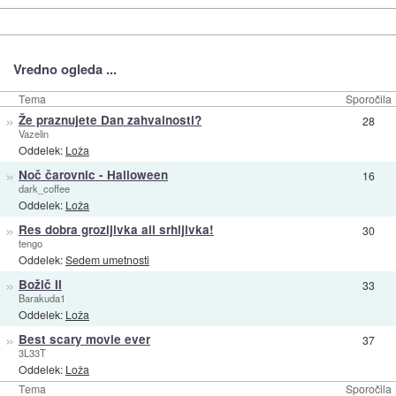
Vredno ogleda ...
Tema
Sporočila
»
Že praznujete Dan zahvalnosti?
28
Vazelin
Oddelek:
Loža
»
Noč čarovnic - Halloween
16
dark_coffee
Oddelek:
Loža
»
Res dobra grozljivka ali srhljivka!
30
tengo
Oddelek:
Sedem umetnosti
»
Božič II
33
Barakuda1
Oddelek:
Loža
»
Best scary movie ever
37
3L33T
Oddelek:
Loža
Tema
Sporočila