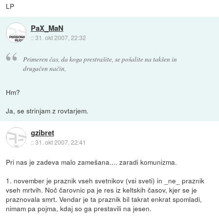
LP
PaX_MaN
::
31. okt 2007, 22:32
Primeren čas, da koga prestrašite, se pošalite na takšen in
drugačen način,
Hm?
Ja, se strinjam z rovtarjem.
gzibret
::
31. okt 2007, 22:41
Pri nas je zadeva malo zamešana.... zaradi komunizma.
1. november je praznik vseh svetnikov (vsi sveti) in _ne_ praznik
vseh mrtvih. Noč čarovnic pa je res iz keltskih časov, kjer se je
praznovala smrt. Vendar je ta praznik bil takrat enkrat spomladi,
nimam pa pojma, kdaj so ga prestavili na jesen.