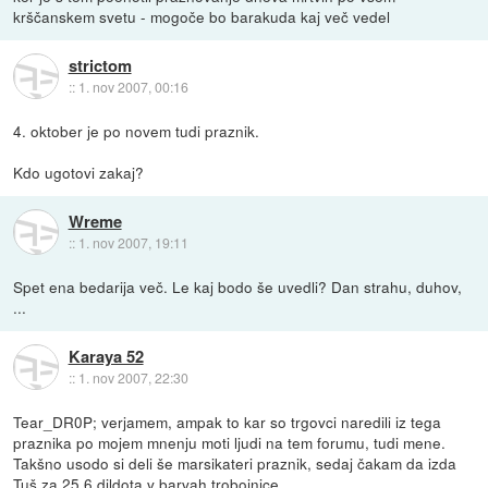
krščanskem svetu - mogoče bo barakuda kaj več vedel
strictom
::
1. nov 2007, 00:16
4. oktober je po novem tudi praznik.
Kdo ugotovi zakaj?
Wreme
::
1. nov 2007, 19:11
Spet ena bedarija več. Le kaj bodo še uvedli? Dan strahu, duhov,
...
Karaya 52
::
1. nov 2007, 22:30
Tear_DR0P; verjamem, ampak to kar so trgovci naredili iz tega
praznika po mojem mnenju moti ljudi na tem forumu, tudi mene.
Takšno usodo si deli še marsikateri praznik, sedaj čakam da izda
Tuš za 25.6 dildota v barvah trobojnice.