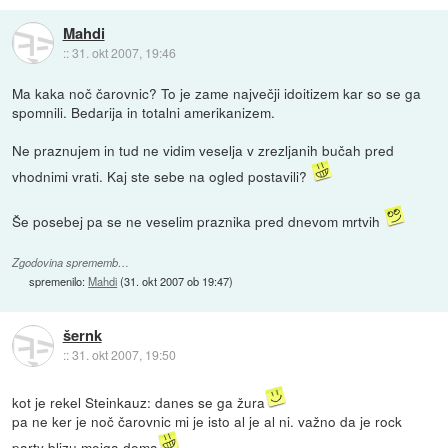
Mahdi
::
31. okt 2007, 19:46
Ma kaka noč čarovnic? To je zame največji idoitizem kar so se ga
spomnili. Bedarija in totalni amerikanizem.
Ne praznujem in tud ne vidim veselja v zrezljanih bučah pred
vhodnimi vrati. Kaj ste sebe na ogled postavili?
Še posebej pa se ne veselim praznika pred dnevom mrtvih
Zgodovina sprememb…
spremenilo:
Mahdi
(
31. okt 2007 ob 19:47
)
šernk
::
31. okt 2007, 19:50
kot je rekel Steinkauz: danes se ga žura
pa ne ker je noč čarovnic mi je isto al je al ni. važno da je rock
party blizu mojga doma