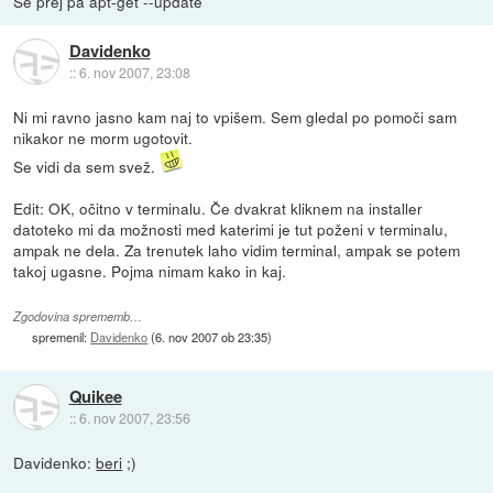
Še prej pa apt-get --update
Davidenko
::
6. nov 2007, 23:08
Ni mi ravno jasno kam naj to vpišem. Sem gledal po pomoči sam
nikakor ne morm ugotovit.
Se vidi da sem svež.
Edit: OK, očitno v terminalu. Če dvakrat kliknem na installer
datoteko mi da možnosti med katerimi je tut poženi v terminalu,
ampak ne dela. Za trenutek laho vidim terminal, ampak se potem
takoj ugasne. Pojma nimam kako in kaj.
Zgodovina sprememb…
spremenil:
Davidenko
(
6. nov 2007 ob 23:35
)
Quikee
::
6. nov 2007, 23:56
Davidenko:
beri
;)