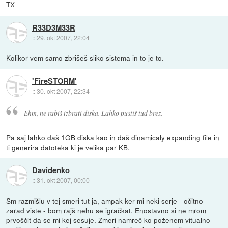
TX
R33D3M33R
::
29. okt 2007, 22:04
Kolikor vem samo zbrišeš sliko sistema in to je to.
'FireSTORM'
::
30. okt 2007, 22:34
Ehm, ne rabiš izbrati diska. Lahko pustiš tud brez.
Pa saj lahko daš 1GB diska kao in daš dinamicaly expanding file in
ti generira datoteka ki je velika par KB.
Davidenko
::
31. okt 2007, 00:00
Sm razmišlu v tej smeri tut ja, ampak ker mi neki serje - očitno
zarad viste - bom rajš nehu se igračkat. Enostavno si ne mrom
prvoščit da se mi kej sesuje. Zmeri namreč ko poženem vitualno