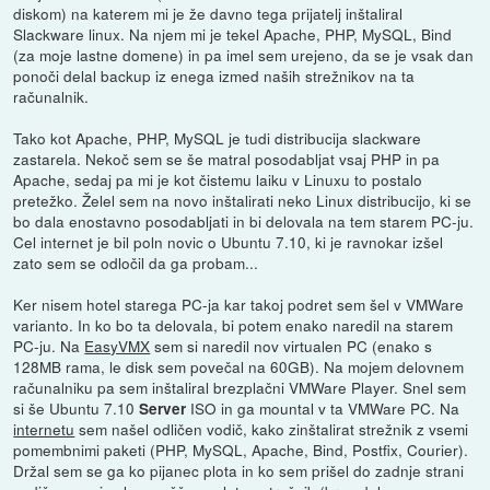
diskom) na katerem mi je že davno tega prijatelj inštaliral
Slackware linux. Na njem mi je tekel Apache, PHP, MySQL, Bind
(za moje lastne domene) in pa imel sem urejeno, da se je vsak dan
ponoči delal backup iz enega izmed naših strežnikov na ta
računalnik.
Tako kot Apache, PHP, MySQL je tudi distribucija slackware
zastarela. Nekoč sem se še matral posodabljat vsaj PHP in pa
Apache, sedaj pa mi je kot čistemu laiku v Linuxu to postalo
pretežko. Želel sem na novo inštalirati neko Linux distribucijo, ki se
bo dala enostavno posodabljati in bi delovala na tem starem PC-ju.
Cel internet je bil poln novic o Ubuntu 7.10, ki je ravnokar izšel
zato sem se odločil da ga probam...
Ker nisem hotel starega PC-ja kar takoj podret sem šel v VMWare
varianto. In ko bo ta delovala, bi potem enako naredil na starem
PC-ju. Na
EasyVMX
sem si naredil nov virtualen PC (enako s
128MB rama, le disk sem povečal na 60GB). Na mojem delovnem
računalniku pa sem inštaliral brezplačni VMWare Player. Snel sem
si še Ubuntu 7.10
ISO in ga mountal v ta VMWare PC. Na
Server
internetu
sem našel odličen vodič, kako zinštalirat strežnik z vsemi
pomembnimi paketi (PHP, MySQL, Apache, Bind, Postfix, Courier).
Držal sem se ga ko pijanec plota in ko sem prišel do zadnje strani