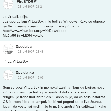
'FireSTORM'
::
28. okt 2007, 21:21
Ja virtualizacija.
Jaz uporabljam VirtualBox in je tudi za Windows. Kako se obnese
na Visti nimam pojma in niti nimam želje probat ;)
http://www.virtualbox.org/wiki/Downloads
Maš x86 in AMD64 verzijo.
Daedalus
::
28. okt 2007, 23:48
+1 za VirtualBox.
Davidenko
::
29. okt 2007, 12:03
Sem sprobal VirtualBox in me nekaj zanima. Tam kje kreiraš novo
virtualno mašino je treba pač nastavit določene stvari in med
drugimi, je treba tudi izbrati disk. Jasno mi je, da če želiš instalirat
OS je treba izbrat to, ampak jaz bi rad pognal samo liveUbuntu.
Upam da veste kaj mislim. Je to možno znotraj VirtualBoxa in kako
ali je bolje uporabit VMware?