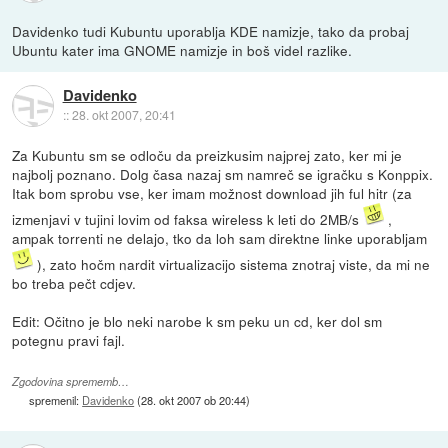
Davidenko tudi Kubuntu uporablja KDE namizje, tako da probaj
Ubuntu kater ima GNOME namizje in boš videl razlike.
Davidenko
::
28. okt 2007, 20:41
Za Kubuntu sm se odloču da preizkusim najprej zato, ker mi je
najbolj poznano. Dolg časa nazaj sm namreč se igračku s Konppix.
Itak bom sprobu vse, ker imam možnost download jih ful hitr (za
izmenjavi v tujini lovim od faksa wireless k leti do 2MB/s
,
ampak torrenti ne delajo, tko da loh sam direktne linke uporabljam
), zato hočm nardit virtualizacijo sistema znotraj viste, da mi ne
bo treba pečt cdjev.
Edit: Očitno je blo neki narobe k sm peku un cd, ker dol sm
potegnu pravi fajl.
Zgodovina sprememb…
spremenil:
Davidenko
(
28. okt 2007 ob 20:44
)