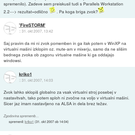
spremenilo). Zadeve sem preiskusil tudi s Parallels Workstation
2.2---> rezultat=odlično
. Pa koga briga zvok?
'FireSTORM'
::
31. okt 2007, 13:42
Saj pravim da mi ni zvok pomemben in ga itak potem v WinXP na
virtualni mašini izklopim oz. mute-am v mixerju, samo da ne slišim
bednega zvoka ob zagonu virtualne mašine ki ga oddajajo
windowsi.
kriko1
::
31. okt 2007, 14:03
Zvok lahko sklopiš globalno za vsak virtualni stroj posebej v
nastavitvah, tako potem sploh ni zvočne na voljo v virtualni mašini.
Sicer jaz imam nastavljeno na ALSA in dela brez težav.
Zgodovina sprememb…
spremenil:
kriko1
(
31. okt 2007 ob 14:04
)