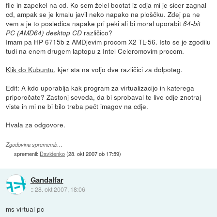
file in zapekel na cd. Ko sem želel bootat iz cdja mi je sicer zagnal
cd, ampak se je kmalu javil neko napako na ploščku. Zdej pa ne
vem a je to posledica napake pri peki ali bi moral uporabit
64-bit
različico?
PC (AMD64) desktop CD
Imam pa HP 6715b z AMDjevim procom X2 TL-56. Isto se je zgodilu
tudi na enem drugem laptopu z Intel Celeromovim procom.
Klik do Kubuntu
, kjer sta na voljo dve različici za dolpoteg.
Edit: A kdo uporablja kak program za virtualizacijo in katerega
priporočate? Zastonj seveda, da bi sprobaval te live cdje znotraj
viste in mi ne bi bilo treba pečt imagov na cdje.
Hvala za odgovore.
Zgodovina sprememb…
spremenil:
Davidenko
(
28. okt 2007 ob 17:59
)
Gandalfar
::
28. okt 2007, 18:06
ms virtual pc