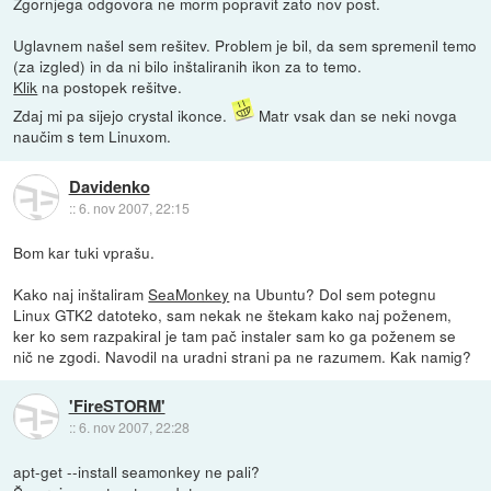
Zgornjega odgovora ne morm popravit zato nov post.
Uglavnem našel sem rešitev. Problem je bil, da sem spremenil temo
(za izgled) in da ni bilo inštaliranih ikon za to temo.
Klik
na postopek rešitve.
Zdaj mi pa sijejo crystal ikonce.
Matr vsak dan se neki novga
naučim s tem Linuxom.
Davidenko
::
6. nov 2007, 22:15
Bom kar tuki vprašu.
Kako naj inštaliram
SeaMonkey
na Ubuntu? Dol sem potegnu
Linux GTK2 datoteko, sam nekak ne štekam kako naj poženem,
ker ko sem razpakiral je tam pač instaler sam ko ga poženem se
nič ne zgodi. Navodil na uradni strani pa ne razumem. Kak namig?
'FireSTORM'
::
6. nov 2007, 22:28
apt-get --install seamonkey ne pali?