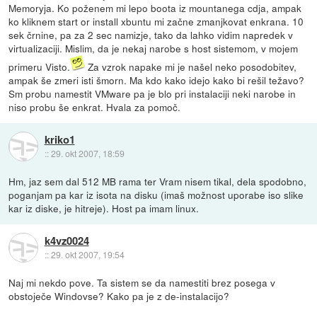
Memoryja. Ko poženem mi lepo boota iz mountanega cdja, ampak
ko kliknem start or install xbuntu mi začne zmanjkovat enkrana. 10
sek črnine, pa za 2 sec namizje, tako da lahko vidim napredek v
virtualizaciji. Mislim, da je nekaj narobe s host sistemom, v mojem
primeru Visto.
Za vzrok napake mi je našel neko posodobitev,
ampak še zmeri isti šmorn. Ma kdo kako idejo kako bi rešil težavo?
Sm probu namestit VMware pa je blo pri instalaciji neki narobe in
niso probu še enkrat. Hvala za pomoč.
kriko1
::
29. okt 2007, 18:59
Hm, jaz sem dal 512 MB rama ter Vram nisem tikal, dela spodobno,
poganjam pa kar iz isota na disku (imaš možnost uporabe iso slike
kar iz diske, je hitreje). Host pa imam linux.
k4vz0024
::
29. okt 2007, 19:54
Naj mi nekdo pove. Ta sistem se da namestiti brez posega v
obstoječe Windovse? Kako pa je z de-instalacijo?