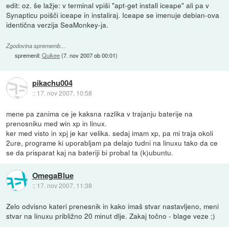
edit: oz. še lažje: v terminal vpiši "apt-get install iceape" ali pa v
Synapticu poišči iceape in instaliraj. Iceape se imenuje debian-ova
identična verzija SeaMonkey-ja.
Zgodovina sprememb…
spremenil:
Quikee
(
7. nov 2007 ob 00:01
)
pikachu004
::
17. nov 2007, 10:58
mene pa zanima ce je kaksna razlika v trajanju baterije na
prenosniku med win xp in linux.
ker med visto in xpj je kar velika. sedaj imam xp, pa mi traja okoli
2ure, programe ki uporabljam pa delajo tudni na linuxu tako da ce
se da prisparat kaj na bateriji bi probal ta (k)ubuntu.
OmegaBlue
::
17. nov 2007, 11:38
Zelo odvisno kateri prenesnik in kako imaš stvar nastavljeno, meni
stvar na linuxu približno 20 minut dlje. Zakaj točno - blage veze ;)