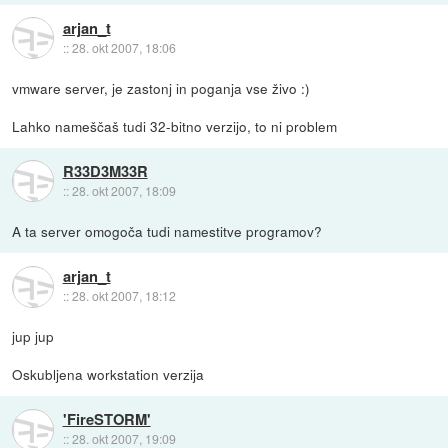
arjan_t
::
28. okt 2007, 18:06
vmware server, je zastonj in poganja vse živo :)
Lahko nameščaš tudi 32-bitno verzijo, to ni problem
R33D3M33R
::
28. okt 2007, 18:09
A ta server omogoča tudi namestitve programov?
arjan_t
::
28. okt 2007, 18:12
jup jup
Oskubljena workstation verzija
'FireSTORM'
::
28. okt 2007, 19:09