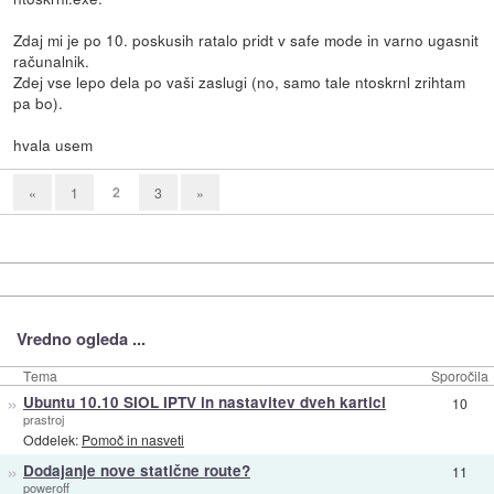
Zdaj mi je po 10. poskusih ratalo pridt v safe mode in varno ugasnit
računalnik.
Zdej vse lepo dela po vaši zaslugi (no, samo tale ntoskrnl zrihtam
pa bo).
hvala usem
2
«
1
3
»
Vredno ogleda ...
Tema
Sporočila
»
Ubuntu 10.10 SIOL IPTV in nastavitev dveh kartici
10
prastroj
Oddelek:
Pomoč in nasveti
»
Dodajanje nove statične route?
11
poweroff