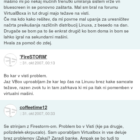
mašino mi po nekaj mučnih trenutki umiranja sistem vrže vn
bluescreen in se ponovno zaštarta. Mal sm bral na forumu
VirtualBoxa in tut drugi majo težave na visti.
Če ma kdo kako rešitev, da mi povrne mal upanja za uresničitev
načrta preikušanja različnih distribucij Linuxa, z besedo na dan.
Drugače se bom pa to še enkrat drugič ko bom doma in bom se
lahko igral na sekundarni mašini.
Hvala za pomoč do zdej.
'FireSTORM'
::
31. okt 2007, 00:13
Bo kar v visti problem.
Jaz VBox uproabljam že kar lep čas na Linuxu brez kake samcate
težave, razen zvok tu in tam zafrkava ki mi pa itak ni pomemben v
virtualni mašini.
coffeetime12
::
31. okt 2007, 00:33
Se strinjam z Firestorm-om. Problem bo v Visti (kje pa drugje,
polizdelek-skrpucalo). Sam uporabljam Virtualbox in vse deluje
brez problemov (Zakaj? Zaradi banke. Ampak se bo tudi to