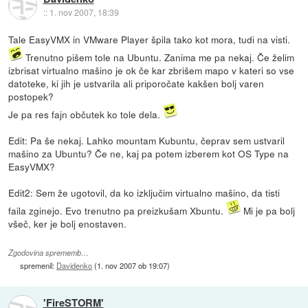
::
1. nov 2007, 18:39
Tale EasyVMX in VMware Player špila tako kot mora, tudi na visti.
Trenutno pišem tole na Ubuntu. Zanima me pa nekaj. Če želim
izbrisat virtualno mašino je ok če kar zbrišem mapo v kateri so vse
datoteke, ki jih je ustvarila ali priporočate kakšen bolj varen
postopek?
Je pa res fajn občutek ko tole dela.
Edit: Pa še nekaj. Lahko mountam Kubuntu, čeprav sem ustvaril
mašino za Ubuntu? Če ne, kaj pa potem izberem kot OS Type na
EasyVMX?
Edit2: Sem že ugotovil, da ko izključim virtualno mašino, da tisti
faila zginejo. Evo trenutno pa preizkušam Xbuntu.
Mi je pa bolj
všeč, ker je bolj enostaven.
Zgodovina sprememb…
spremenil:
Davidenko
(
1. nov 2007 ob 19:07
)
'FireSTORM'