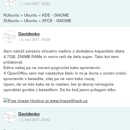
::
1. nov 2007, 19:52
KUbuntu = Ubuntu + KDE - GNOME
XUbuntu = Ubuntu + XFCE - GNOME
Davidenko
::
2. nov 2007, 18:58
Sem naložil zaresno virtualno mašino z dodeljeno kapaciteto diska
4,7GB, 256MB RAMa in morm rečt da dela super. Tako kot sem
pričakoval.
Edino nekaj pa ne morem pogruntat kako spremenim.
V OpenOfficu sem mal nastavitve štelu in mi je ikone v orodni vrstici
spremenilo v besedila, zdej pa ne vem kako nazaj.
Upam, da ve kdo kako se to nastavi, ker je skoraj nemogoče
uporablat gumbe z besedilom. Da bo bolj jasno prilagam sliko.
Davidenko
::
2. nov 2007, 23:42