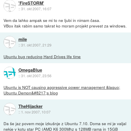
'FireSTORM'
::
31. okt 2007, 16:07
Vem da lahko ampak se mi to ne ljubi in nimam časa.
VBox itak rabim samo takrat ko moram projekt prevest za windows.
mile
::
31. okt 2007, 21:29
Ubuntu bug reducing Hard Drives life time
OmegaBlue
::
31. okt 2007, 23:56
Ubuntu is NOT causing aggressive power management &laquo;
Ubuntu Demon&#8217;s blog
TheHijacker
::
1. nov 2007, 10:07
Da še jaz povem moje izkušnje z Ubuntu 7.10. Doma se mi je valjal
nekje v kotu star PC (AMD K6 300Mhz s 128MB rama in 15GB