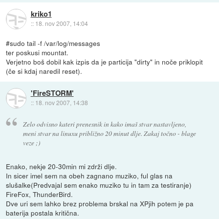
kriko1
::
18. nov 2007, 14:04
#sudo tail -f /var/log/messages
ter poskusi mountat.
Verjetno boš dobil kak izpis da je particija "dirty" in noče priklopit
(če si kdaj naredil reset).
'FireSTORM'
::
18. nov 2007, 14:38
Zelo odvisno kateri prenesnik in kako imaš stvar nastavljeno,
meni stvar na linuxu približno 20 minut dlje. Zakaj točno - blage
veze ;)
Enako, nekje 20-30min mi zdrži dlje.
In sicer imel sem na obeh zagnano muziko, ful glas na
slušalke(Predvajal sem enako muziko tu in tam za testiranje)
FireFox, ThunderBird.
Dve uri sem lahko brez problema brskal na XPjih potem je pa
baterija postala kritična.