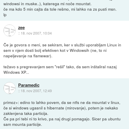
windowsi in muske..), katerega mi noče mountat.
če ma kdo 5 min cajta da tole rešmo, mi lahko na zs pusti msn.
lp
zee
::
18. nov 2007, 10:04
Če je govora o meni, se sekiram, ker v službi uporabljam Linux in
sem v njem dosti bolj efektiven kot v Windowsih (ne, to ni
napeljevanje na flamewar).
težavo s pregrevanjem sem "rešil" tako, da sem inštaliral nazaj
Windows XP...
Paramedic
::
18. nov 2007, 12:49
primoz+: edino to lahko povem, da se ntfs ne da mountat v linux,
če si windows ugasnil s hibernate (mirovanje), potem je nekako
zaklenjena taka particija.
Če pa pri tebi ni to krivo, pa naj drugi pomagajo. Sicer pa ubuntu
sam mounta particije.