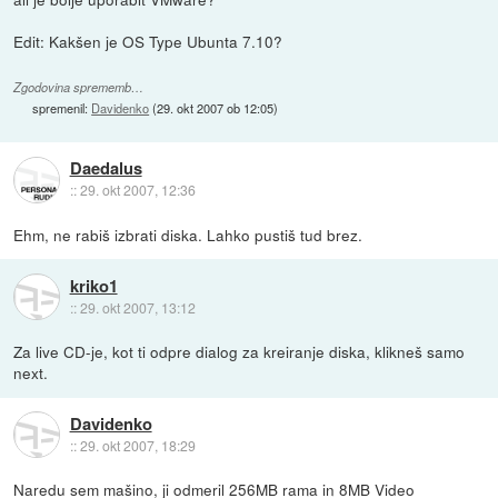
Edit: Kakšen je OS Type Ubunta 7.10?
Zgodovina sprememb…
spremenil:
Davidenko
(
29. okt 2007 ob 12:05
)
Daedalus
::
29. okt 2007, 12:36
Ehm, ne rabiš izbrati diska. Lahko pustiš tud brez.
kriko1
::
29. okt 2007, 13:12
Za live CD-je, kot ti odpre dialog za kreiranje diska, klikneš samo
next.
Davidenko
::
29. okt 2007, 18:29
Naredu sem mašino, ji odmeril 256MB rama in 8MB Video