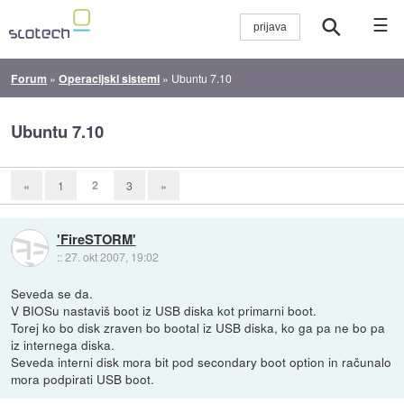
☰
Forum
»
Operacijski sistemi
»
Ubuntu 7.10
Ubuntu 7.10
2
«
1
3
»
'FireSTORM'
::
27. okt 2007, 19:02
Seveda se da.
V BIOSu nastaviš boot iz USB diska kot primarni boot.
Torej ko bo disk zraven bo bootal iz USB diska, ko ga pa ne bo pa
iz internega diska.
Seveda interni disk mora bit pod secondary boot option in računalo
mora podpirati USB boot.