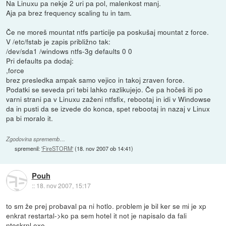
Na Linuxu pa nekje 2 uri pa pol, malenkost manj.
Aja pa brez frequency scaling tu in tam.
Če ne moreš mountat ntfs particije pa poskušaj mountat z force.
V /etc/fstab je zapis približno tak:
/dev/sda1 /windows ntfs-3g defaults 0 0
Pri defaults pa dodaj:
,force
brez presledka ampak samo vejico in takoj zraven force.
Podatki se seveda pri tebi lahko razlikujejo. Če pa hočeš iti po
varni strani pa v Linuxu zaženi ntfsfix, rebootaj in idi v Windowse
da in pusti da se izvede do konca, spet rebootaj in nazaj v Linux
pa bi moralo it.
Zgodovina sprememb…
spremenil:
'FireSTORM'
(
18. nov 2007 ob 14:41
)
Pouh
::
18. nov 2007, 15:17
to sm že prej probaval pa ni hotlo. problem je bil ker se mi je xp
enkrat restartal->ko pa sem hotel it not je napisalo da fali
ntoskrnl.exe.