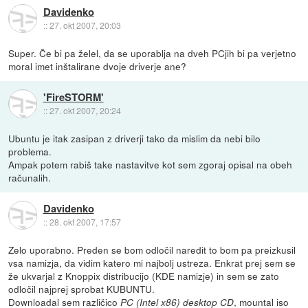
Davidenko
::
27. okt 2007, 20:03
Super. Če bi pa želel, da se uporablja na dveh PCjih bi pa verjetno
moral imet inštalirane dvoje driverje ane?
'FireSTORM'
::
27. okt 2007, 20:24
Ubuntu je itak zasipan z driverji tako da mislim da nebi bilo
problema.
Ampak potem rabiš take nastavitve kot sem zgoraj opisal na obeh
računalih.
Davidenko
::
28. okt 2007, 17:57
Zelo uporabno. Preden se bom odločil naredit to bom pa preizkusil
vsa namizja, da vidim katero mi najbolj ustreza. Enkrat prej sem se
že ukvarjal z Knoppix distribucijo (KDE namizje) in sem se zato
odločil najprej sprobat KUBUNTU.
Downloadal sem različico
, mountal iso
PC (Intel x86) desktop CD