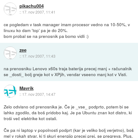
pikachu004
::
17. nov 2007, 11:41
ce pogledam v task manager imam procesor vedno na 10-50%, v
linuxu ko dam 'top' pa je do 20%.
bom probal se na prenosnik pa bomo vidli :)
zee
::
17. nov 2007, 11:43
na prenosniku Lenovo x60s traja baterija precej manj + računalnik
se _dosti_ bolj greje kot v XPjih, vendar vseeno manj kot v Visti.
Mavrik
::
17. nov 2007, 14:47
Zelo odvisno od prenosnika je. Če je _vse_ podprto, potem bi se
lahko zgodilo, da boš pridobo kaj. Je pa Ubuntu znan kot distro, ki
troši več elektrike kot ostali.
Če pa ni laptop v popolnosti podprt (kar je veliko bolj verjetno), boš
mel v rokah stvar, ki ti skuri energijo precej prej, se pregreva. Plus,