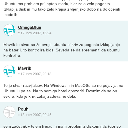
Ubuntu ma problem pri laptop-modu, kjer zelo zelo pogosto
izklaplja disk in mu tako zelo krajša življenjsko dobo na določenih
modelih.
OmegaBlue
::
17. nov 2007, 16:24
Mavrik to stvar so že ovrgli, ubuntu ni kriv za pogosto izklapljanje
na bateriji, to kontrolira bios. Seveda se da spremeniti da ubuntu
kontrolira.
Mavrik
::
17. nov 2007, 20:13
To je stvar razvijalcev. Na Windowsih in MacOSu se ne pojavlja, na
Ubuntuju pa se. Na to sem ga hotel opozoriti. Dvomim da se on
sekira, kdo je kriv, zakaj zadeva ne dela.
Pouh
::
18. nov 2007, 09:45
sem začetnik v telem linuxu in mam problem z diskom ntfs (gor so