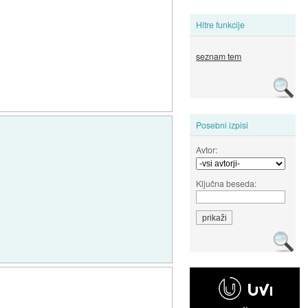
Hitre funkcije
seznam tem
Posebni izpisi
Avtor:
Ključna beseda: