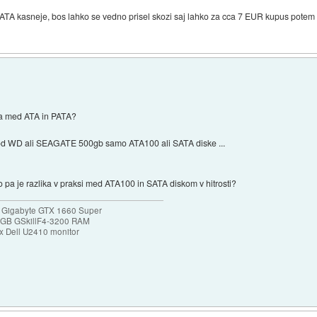
c ATA kasneje, bos lahko se vedno prisel skozi saj lahko za cca 7 EUR kupus potem
ika med ATA in PATA?
od WD ali SEAGATE 500gb samo ATA100 ali SATA diske ...
lko pa je razlika v praksi med ATA100 in SATA diskom v hitrosti?
 Gigabyte GTX 1660 Super
32GB GSkillF4-3200 RAM
 Dell U2410 monitor