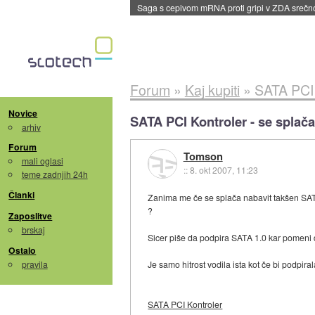
BMW v vozilih začel predvajati reklame
::
dane
Forum
»
Kaj kupiti
»
SATA PCI 
Novice
SATA PCI Kontroler - se splač
arhiv
Forum
Tomson
mali oglasi
::
8. okt 2007, 11:23
teme zadnjih 24h
Članki
Zanima me če se splača nabavit takšen SATA
?
Zaposlitve
brskaj
Sicer piše da podpira SATA 1.0 kar pomeni d
Ostalo
pravila
Je samo hitrost vodila ista kot če bi podpi
SATA PCI Kontroler