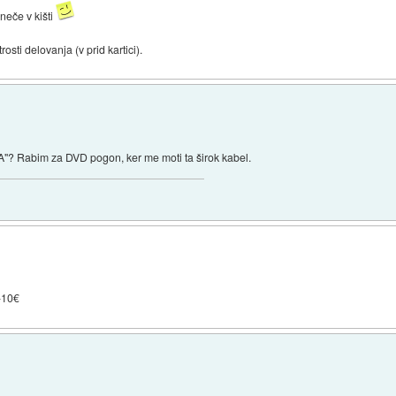
gneče v kišti
osti delovanja (v prid kartici).
ATA"? Rabim za DVD pogon, ker me moti ta širok kabel.
-10€