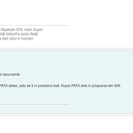
 Gigabyte GTX 1660 Super
32GB GSkillF4-3200 RAM
 Dell U2410 monitor
i racunalnik.
ATA diske, zato se ti ni potrebno bati. Kupis PATA disk in prisparas teh 30€.