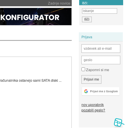
Išči:
Zadnje novice
Prijava
Zapomni si me
ačunalnika ostanejo sami SATA diski ...
nov uporabnik
pozabili geslo?