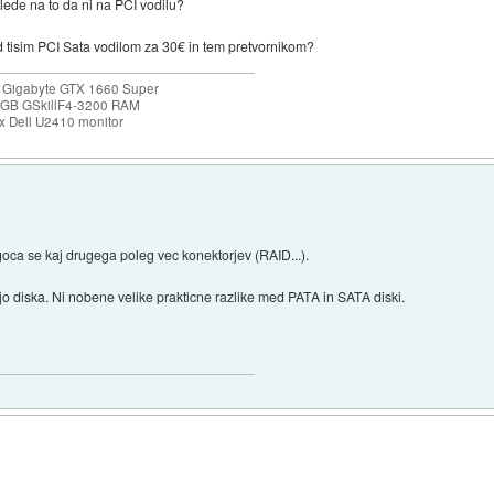
glede na to da ni na PCI vodilu?
ed tisim PCI Sata vodilom za 30€ in tem pretvornikom?
 Gigabyte GTX 1660 Super
32GB GSkillF4-3200 RAM
 Dell U2410 monitor
goca se kaj drugega poleg vec konektorjev (RAID...).
o diska. Ni nobene velike prakticne razlike med PATA in SATA diski.