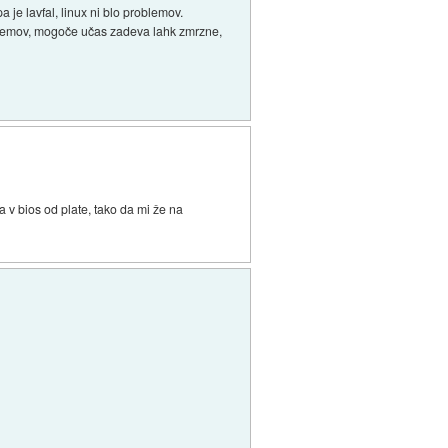
 je lavfal, linux ni blo problemov.
roblemov, mogoče učas zadeva lahk zmrzne,
a v bios od plate, tako da mi že na