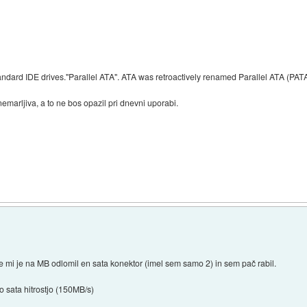
ndard IDE drives."Parallel ATA". ATA was retroactively renamed Parallel ATA (PATA).
arljiva, a to ne bos opazil pri dnevni uporabi.
se mi je na MB odlomil en sata konektor (imel sem samo 2) in sem pač rabil.
o sata hitrostjo (150MB/s)