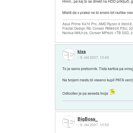
Hmm.. pa kaj to se direkt na HDD priključi, 
Misliš da v praksi ne bi smelo bit razlike m
Asus Prime X470 Pro, AMD Ryzen 9 3900X,
Fractal Design R6, Corsair RM850X PSU, 
Noctua NHU12s, Corsair MP600 1TB SSD, 2x
kixs
::
9. okt 2007, 10:43
To je samo pretvornik. Tista kartica pa omo
Na tvojem mestu bi vseeno kupil PATA verzij
Odlocitev je pa seveda tvoja
BigBoss_
::
9. okt 2007, 10:53