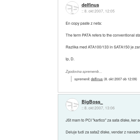
delfinus
::
8. okt 2007, 12:05
En copy paste z neta:
The term PATA refers to the conventional sta
Razlika med ATA100/133 in SATA150 je zanem
lp, D.
Zgodovina sprememb…
spremenil:
delfinus
(
8. okt 2007 ob 12:09
)
BigBoss_
::
8. okt 2007, 13:06
JSt mam to PCI "kartico" za sata diske, ker 
Deluje tudi za sata2 diske, vendar z navadn