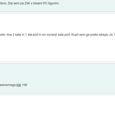
no. Dal sem pa 23€ v lokalni PC trgovini.
er. Ima 2 sata in 1 ata port in en zunanji sata port. Kupil sem ga preko ebaya, za 12
ojesmernega
klik
10€