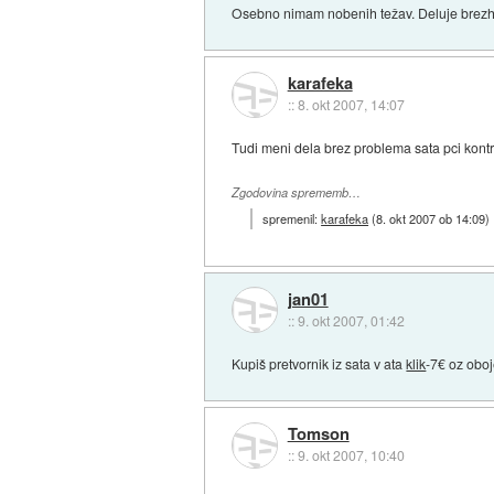
Osebno nimam nobenih težav. Deluje brezhib
karafeka
::
8. okt 2007, 14:07
Tudi meni dela brez problema sata pci kontrol
Zgodovina sprememb…
spremenil:
karafeka
(
8. okt 2007 ob 14:09
)
jan01
::
9. okt 2007, 01:42
Kupiš pretvornik iz sata v ata
klik
-7€ oz ob
Tomson
::
9. okt 2007, 10:40