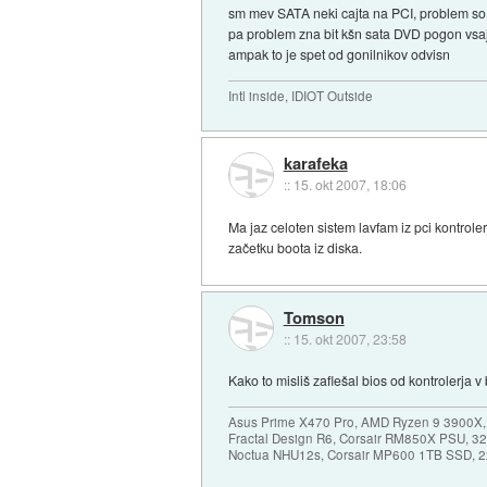
sm mev SATA neki cajta na PCI, problem so bl
pa problem zna bit kšn sata DVD pogon vsaj
ampak to je spet od gonilnikov odvisn
Intl inside, IDIOT Outside
karafeka
::
15. okt 2007, 18:06
Ma jaz celoten sistem lavfam iz pci kontrole
začetku boota iz diska.
Tomson
::
15. okt 2007, 23:58
Kako to misliš zaflešal bios od kontrolerja v
Asus Prime X470 Pro, AMD Ryzen 9 3900X,
Fractal Design R6, Corsair RM850X PSU, 
Noctua NHU12s, Corsair MP600 1TB SSD, 2x