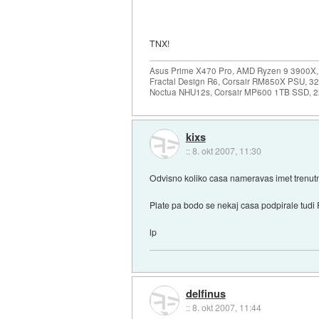
TNX!
Asus Prime X470 Pro, AMD Ryzen 9 3900X,
Fractal Design R6, Corsair RM850X PSU, 
Noctua NHU12s, Corsair MP600 1TB SSD, 2x
kixs
::
8. okt 2007, 11:30
Odvisno koliko casa nameravas imet trenutn
Plate pa bodo se nekaj casa podpirale tudi P
lp
delfinus
::
8. okt 2007, 11:44