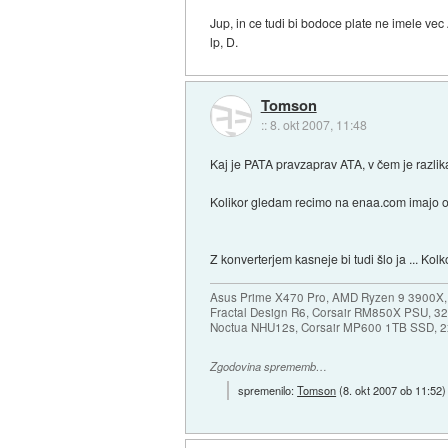
Jup, in ce tudi bi bodoce plate ne imele ve
lp, D.
Tomson
::
8. okt 2007, 11:48
Kaj je PATA pravzaprav ATA, v čem je razl
Kolikor gledam recimo na enaa.com imajo 
Z konverterjem kasneje bi tudi šlo ja ... Ko
Asus Prime X470 Pro, AMD Ryzen 9 3900X,
Fractal Design R6, Corsair RM850X PSU, 
Noctua NHU12s, Corsair MP600 1TB SSD, 2x
Zgodovina sprememb…
spremenilo:
Tomson
(
8. okt 2007 ob 11:52
)