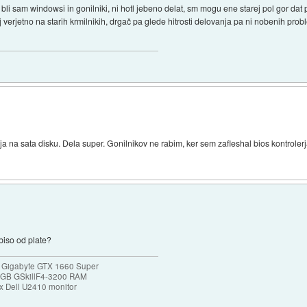
i sam windowsi in gonilniki, ni hotl jebeno delat, sm mogu ene starej pol gor dat pa
 verjetno na starih krmilnikih, drgač pa glede hitrosti delovanja pa ni nobenih p
rja na sata disku. Dela super. Gonilnikov ne rabim, ker sem zafleshal bios kontrolerj
 biso od plate?
 Gigabyte GTX 1660 Super
32GB GSkillF4-3200 RAM
 Dell U2410 monitor