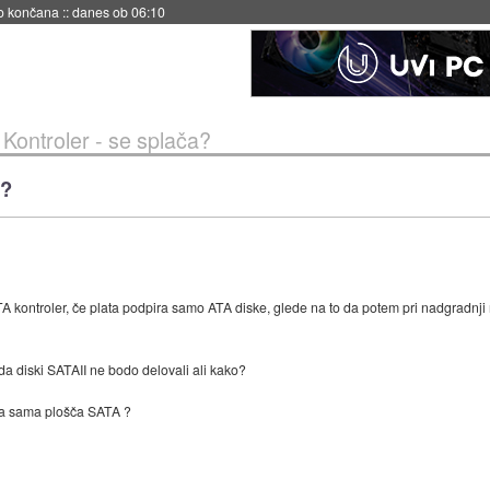
s ob 06:09
Kontroler - se splača?
a?
 kontroler, če plata podpira samo ATA diske, glede na to da potem pri nadgradnji r
a diski SATAII ne bodo delovali ali kako?
rala sama plošča SATA ?