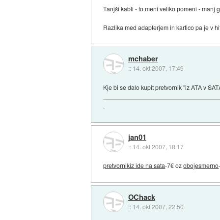
Tanjši kabli - to meni veliko pomeni - manj 
Razlika med adapterjem in kartico pa je v hitr
mchaber
::
14. okt 2007, 17:49
Kje bi se dalo kupit pretvornik "iz ATA v S
.
jan01
::
14. okt 2007, 18:17
pretvornikiz ide na sata
-7€ oz
obojesmerno
OChack
::
14. okt 2007, 22:50