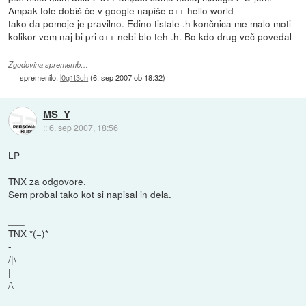
Ampak tole dobiš če v google napiše c++ hello world
tako da pomoje je pravilno. Edino tistale .h končnica me malo moti
kolikor vem naj bi pri c++ nebi blo teh .h. Bo kdo drug več povedal
Zgodovina sprememb…
spremenilo:
l0g1t3ch
(
6. sep 2007 ob 18:32
)
MS_Y
::
6. sep 2007, 18:56
LP
TNX za odgovore.
Sem probal tako kot si napisal in dela.
___
TNX *(=)*
-
/|\
|
/\