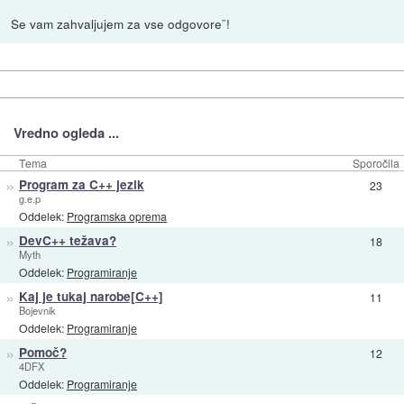
Se vam zahvaljujem za vse odgovore¨!
Vredno ogleda ...
Tema
Sporočila
»
Program za C++ jezik
23
g.e.p
Oddelek:
Programska oprema
»
DevC++ težava?
18
Myth
Oddelek:
Programiranje
»
Kaj je tukaj narobe[C++]
11
Bojevnik
Oddelek:
Programiranje
»
Pomoč?
12
4DFX
Oddelek:
Programiranje