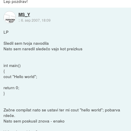
Lep pozdrav!
MS_Y
::
6. sep 2007, 18:09
LP
Sledil sem tvoja navodila
Nato sem naredil sledečo vajo kot preizkus
int main()
{
cout "Hello world";
return 0;
}
Začne compilat nato se ustavi ter mi cout "hello world"; pobarva
rdeče.
Nato sem poskusil znova - enako