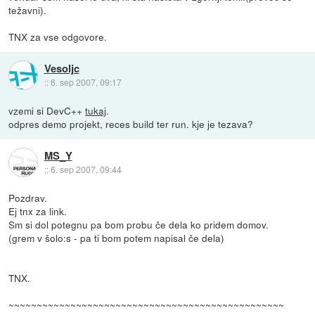
težavni).
TNX za vse odgovore.
Vesoljc
::
6. sep 2007, 09:17
vzemi si DevC++
tukaj
.
odpres demo projekt, reces build ter run. kje je tezava?
MS_Y
::
6. sep 2007, 09:44
Pozdrav.
Ej tnx za link.
Sm si dol potegnu pa bom probu če dela ko pridem domov.
(grem v šolo:s - pa ti bom potem napisal če dela)
TNX.
~~~~~~~~~~~~~~~~~~~~~~~~~~~~~~~~~~~~~~~~~~~~~~~~~