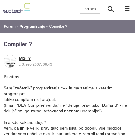
☰
Forum
»
Programiranje
»
Compiler ?
Compiler ?
MS_Y
::
6. sep 2007, 08:43
Pozdrav
Sem "začetnik" programiranja c++ in me zanima s katerim
programom
lahko compilam moj project.
(Imam "DEV Compiler vendar ne "deluje, prav tako "Borland" - ne
deluje" oz. ga zaradi težavnosti neznam uporabljati).
Ima kdo kakšno idejo?
Vem, da jih je velik, prav tako sem iskal po googlu vse mogoče
vendar sem našel le dva, ki sta našteta v zgornji temi.(preveč so