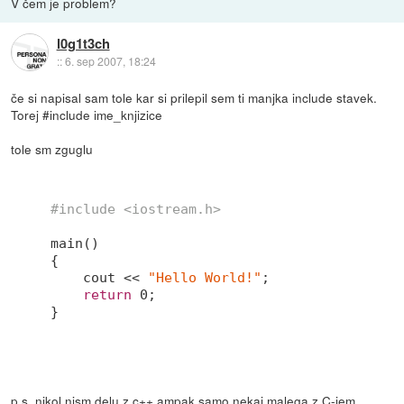
V čem je problem?
l0g1t3ch
::
6. sep 2007, 18:24
če si napisal sam tole kar si prilepil sem ti manjka include stavek.
Torej #include ime_knjizice
tole sm zguglu
#
include
<iostream.h>
main()

{

cout
 << 
"Hello World!"
;

return
0
;

}

p.s. nikol nism delu z c++ ampak samo nekaj malega z C-jem.