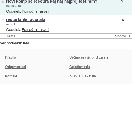
»
Novi komp se resetira kaj naj najprej testiram?
21
nokia6310
Oddelek:
Pomoč in nasveti
»
restartanje racunala
6
m_a_t
Oddelek:
Pomoč in nasveti
Tema
Sporočila
Več podobnih tem
Pravila
Večina pravic pridržanih
Odgovornost
Oglaševanje
Kontakt
ISSN 1581-0186