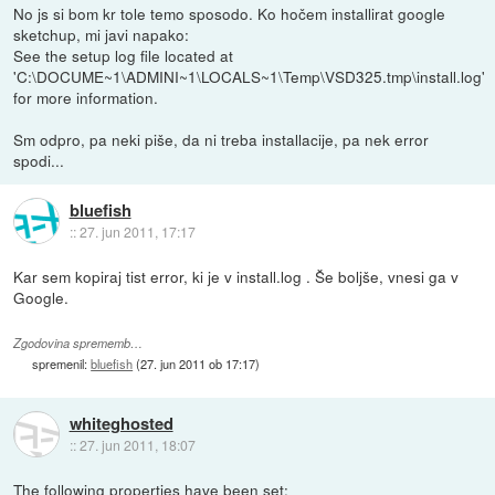
No js si bom kr tole temo sposodo. Ko hočem installirat google
sketchup, mi javi napako:
See the setup log file located at
'C:\DOCUME~1\ADMINI~1\LOCALS~1\Temp\VSD325.tmp\install.log'
for more information.
Sm odpro, pa neki piše, da ni treba installacije, pa nek error
spodi...
bluefish
::
27. jun 2011, 17:17
Kar sem kopiraj tist error, ki je v install.log . Še boljše, vnesi ga v
Google.
Zgodovina sprememb…
spremenil:
bluefish
(
27. jun 2011 ob 17:17
)
whiteghosted
::
27. jun 2011, 18:07
The following properties have been set: