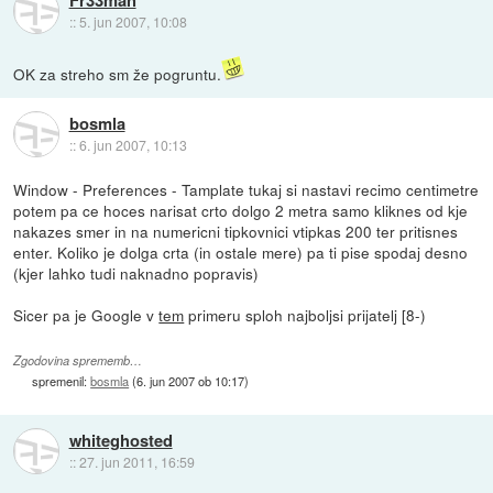
::
5. jun 2007, 10:08
OK za streho sm že pogruntu.
bosmla
::
6. jun 2007, 10:13
Window - Preferences - Tamplate tukaj si nastavi recimo centimetre
potem pa ce hoces narisat crto dolgo 2 metra samo kliknes od kje
nakazes smer in na numericni tipkovnici vtipkas 200 ter pritisnes
enter. Koliko je dolga crta (in ostale mere) pa ti pise spodaj desno
(kjer lahko tudi naknadno popravis)
Sicer pa je Google v
tem
primeru sploh najboljsi prijatelj [8-)
Zgodovina sprememb…
spremenil:
bosmla
(
6. jun 2007 ob 10:17
)
whiteghosted
::
27. jun 2011, 16:59