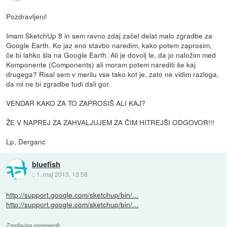
Pozdravljeni!
Imam SketchUp 8 in sem ravno zdaj začel delat malo zgradbe za
Google Earth. Ko jaz eno stavbo naredim, kako potem zaprosim,
če bi lahko šla na Google Earth. Ali je dovolj le, da jo naložim med
Komponente (Components) ali moram potem narediti še kaj
drugega? Risal sem v merilu vse tako kot je, zato ne vidim razloga,
da mi ne bi zgradbe tudi dali gor.
VENDAR KAKO ZA TO ZAPROSIŠ ALI KAJ?
ŽE V NAPREJ ZA ZAHVALJUJEM ZA ČIM HITREJŠI ODGOVOR!!!
Lp, Derganc
bluefish
::
1. maj 2013, 13:58
http://support.google.com/sketchup/bin/...
http://support.google.com/sketchup/bin/...
Zgodovina sprememb…