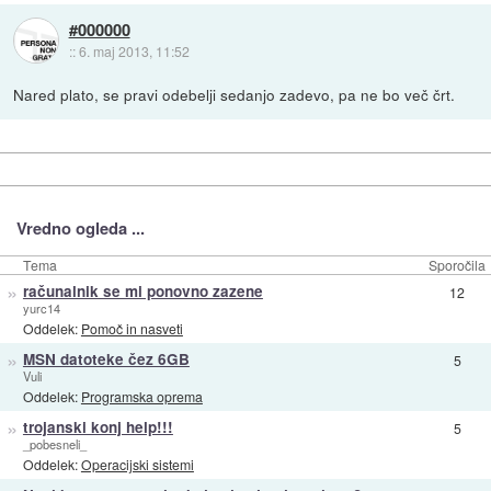
#000000
::
6. maj 2013, 11:52
Nared plato, se pravi odebelji sedanjo zadevo, pa ne bo več črt.
Vredno ogleda ...
Tema
Sporočila
»
računalnik se mi ponovno zazene
12
yurc14
Oddelek:
Pomoč in nasveti
»
MSN datoteke čez 6GB
5
Vuli
Oddelek:
Programska oprema
»
trojanski konj help!!!
5
_pobesneli_
Oddelek:
Operacijski sistemi