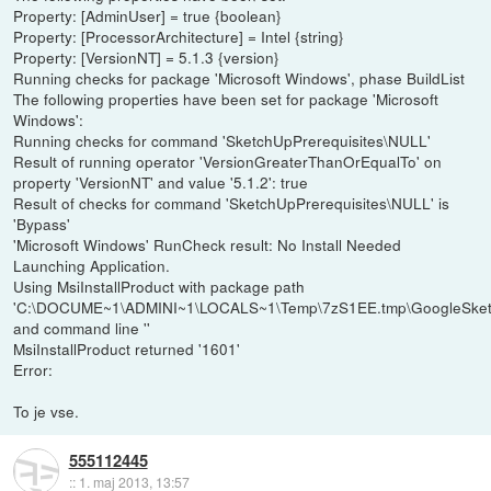
Property: [AdminUser] = true {boolean}
Property: [ProcessorArchitecture] = Intel {string}
Property: [VersionNT] = 5.1.3 {version}
Running checks for package 'Microsoft Windows', phase BuildList
The following properties have been set for package 'Microsoft
Windows':
Running checks for command 'SketchUpPrerequisites\NULL'
Result of running operator 'VersionGreaterThanOrEqualTo' on
property 'VersionNT' and value '5.1.2': true
Result of checks for command 'SketchUpPrerequisites\NULL' is
'Bypass'
'Microsoft Windows' RunCheck result: No Install Needed
Launching Application.
Using MsiInstallProduct with package path
'C:\DOCUME~1\ADMINI~1\LOCALS~1\Temp\7zS1EE.tmp\GoogleSket
and command line ''
MsiInstallProduct returned '1601'
Error:
To je vse.
555112445
::
1. maj 2013, 13:57