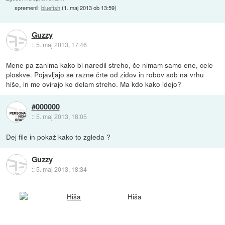
spremenil:
bluefish
(
1. maj 2013 ob 13:59
)
Guzzy
::
5. maj 2013, 17:46
Mene pa zanima kako bi naredil streho, če nimam samo ene, cele
ploskve. Pojavljajo se razne črte od zidov in robov sob na vrhu
hiše, in me ovirajo ko delam streho. Ma kdo kako idejo?
#000000
::
5. maj 2013, 18:05
Dej file in pokaž kako to zgleda ?
Guzzy
::
5. maj 2013, 18:34
Hiša