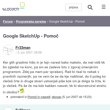
☰
Forum
»
Programska oprema
»
Google SketchUp - Pomoč
Google SketchUp - Pomoč
Fr33man
::
5. jun 2007, 09:58
Ker glih gradimo hišo in je fajn narest kako maketo, da mal vidš kk
bo zgledal na konc, pa sm se zadeve lotu z zgoraj omenjenim
programom. Zdej pa mam par vprašanj. Rad bi risal to nekak v
pravilnih razmerjih, pa ne vem če se da kje naštimat, da ti poleg ko
vlečeš črte in druge stvari ustvarjaš piše kok cm je dolga ta črta, ki
jo vlečeš. Pa še če ma kdo kakšen nasvet, kk bi skonstruiral streho
in okolico?
premaknil iz
Pomoč in nasveti
:
gkovac
(
5. jun 2007 ob 15:23
)
Fr33man