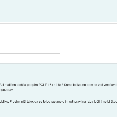
A ti matična plošča podpira PCI-E 16x ali 8x? Samo toliko, ne bom se več vmešaval
p pozdrav.
bliko. Prosim, piši tako, da se te bo razumelo in tudi pravilna raba ločil ti ne bi ško