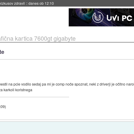
naslednji dve leti
::
danes ob 11:37
fična kartica 7600gt gigabyte
te
estil na pcie vodilo sedaj pa mi je comp noče spoznat, neki z driverji je očitno na
za karkoli koristnega
:09
)