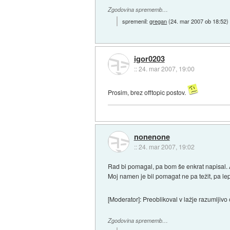
Zgodovina sprememb…
spremenil:
gregan
(
24. mar 2007 ob 18:52
)
igor0203
::
24. mar 2007, 19:00
Prosim, brez offtopic postov.
nonenone
::
24. mar 2007, 19:02
Rad bi pomagal, pa bom še enkrat napisal. 
Moj namen je bil pomagat ne pa težit, pa le
[Moderator]: Preoblikoval v lažje razumljivo o
Zgodovina sprememb…