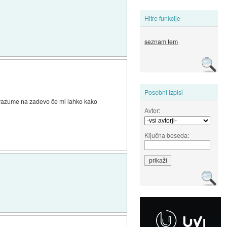
Hitre funkcije
seznam tem
Posebni izpisi
ej razume na zadevo če mi lahko kako
Avtor:
Ključna beseda: