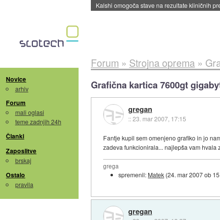
Sandisk že prodal več kot polovico SSD-jev za 
Forum
»
Strojna oprema
»
Gra
Novice
Grafična kartica 7600gt gigaby
arhiv
Forum
gregan
mali oglasi
::
23. mar 2007, 17:15
teme zadnjih 24h
Članki
Fantje kupil sem omenjeno grafiko in jo nam
zadeva funkcionirala... najlepša vam hvala 
Zaposlitve
brskaj
grega
Ostalo
spremenil:
Matek
(
24. mar 2007 ob 15
pravila
gregan