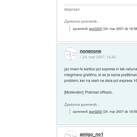
dejansan
Zgodovina sprememb…
spremenil:
igor0203
(
24. mar 2007 ob 18:5
nonenone
::
24. mar 2007, 14:45
jaz imam to kartico pci express in tak račun
integrirano grafično, ki se je sama preštim
problem, ker na vseh ne dela pci express 1
[Moderator]: Pobrisal offtopic.
Zgodovina sprememb…
spremenil:
igor0203
(
24. mar 2007 ob 18:5
amigo_no1