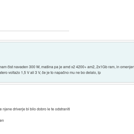
az imam čist navaden 300 W, mašina pa je amd x2 4200+ am2, 2x1Gb ram, in omenje
ero voltažo 1,5 V ali 3 V, če je to napačno mu ne bo delalo, lp
njene driverje bi bilo dobro le te odstraniti
ven