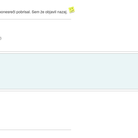
ponesreči pobrisal. Sem že objavil nazaj.
2
)