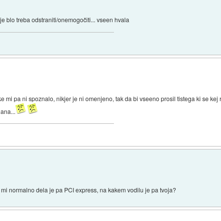
je blo treba odstraniti/onemogočiti... vseen hvala
ke mi pa ni spoznalo, nikjer je ni omenjeno, tak da bi vseeno prosil tistega ki se k
ana...
 mi normalno dela je pa PCI express, na kakem vodilu je pa tvoja?