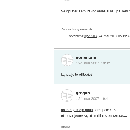
Se opravičujem, ravno vmes si bil , pa sem 
Zgodovina sprememb…
spremenil:
igor0203
(
24. mar 2007 ob 19:3
nonenone
::
24. mar 2007, 19:32
kaj pa je to offtopic?
gregan
::
24. mar 2007, 19:41
no tole je moja plata
, torej pcie x16....
ni mi pa jasno kaj si mislil s to amperažo...
grega