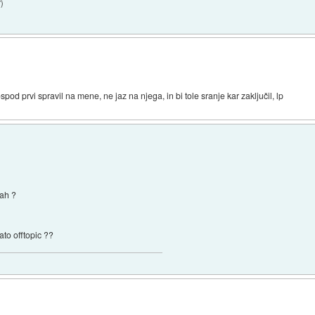
7
)
spod prvi spravil na mene, ne jaz na njega, in bi tole sranje kar zaključil, lp
ah ?
to offtopic ??