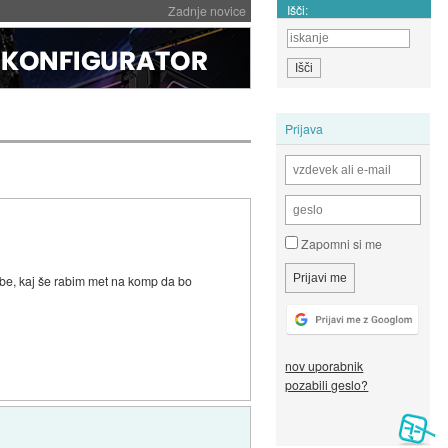
Išči:
Zadnje novice
Prijava
Zapomni si me
robe, kaj še rabim met na komp da bo
nov uporabnik
pozabili geslo?