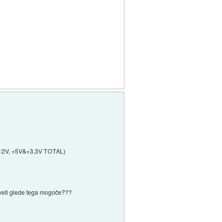
 (+12V, +5V&+3,3V TOTAL)
sveti glede tega mogoče???