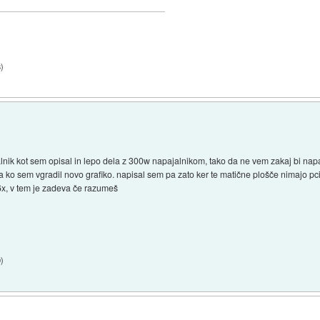
8
)
alnik kot sem opisal in lepo dela z 300w napajalnikom, tako da ne vem zakaj bi napa
ala ko sem vgradil novo grafiko. napisal sem pa zato ker te matične plošče nimajo p
6x, v tem je zadeva če razumeš
9
)