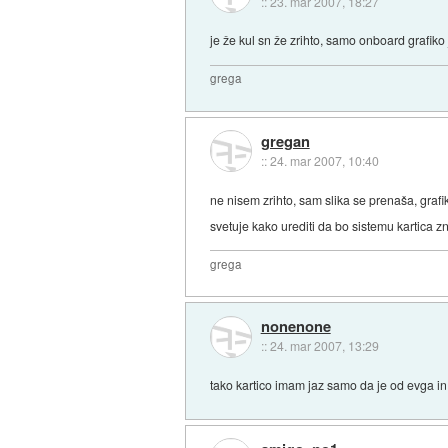
::
23. mar 2007, 18:27
je že kul sn že zrihto, samo onboard grafiko 
grega
gregan
::
24. mar 2007, 10:40
ne nisem zrihto, sam slika se prenaša, grafi
svetuje kako urediti da bo sistemu kartica zn
grega
nonenone
::
24. mar 2007, 13:29
tako kartico imam jaz samo da je od evga in