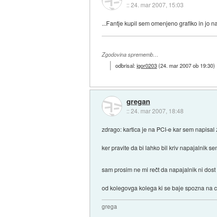
::
24. mar 2007, 15:03
...Fantje kupil sem omenjeno grafiko in jo 
Zgodovina sprememb…
odbrisal:
igor0203
(
24. mar 2007 ob 19:30
)
gregan
::
24. mar 2007, 18:48
zdrago: kartica je na PCI-e kar sem napi
ker pravite da bi lahko bil kriv napajalni
sam prosim ne mi rečt da napajalnik ni dost 
od kolegovga kolega ki se baje spozna na c
grega