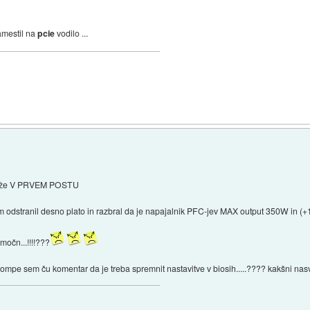
namestil na
pcie
vodilo ...
sal že V PRVEM POSTU
k sem odstranil desno plato in razbral da je napajalnik PFC-jev MAX output 350W in
močn...!!!!???
ompe sem ču komentar da je treba spremnit nastavitve v biosih.....???? kakšni na