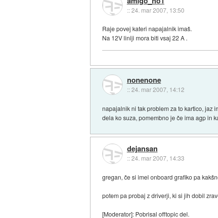
amigo_no1
::
24. mar 2007, 13:50
Raje povej kateri napajalnik imaš.
Na 12V liniji mora biti vsaj 22 A .
nonenone
::
24. mar 2007, 14:12
napajalnik ni tak problem za to kartico, j
dela ko suza, pomembno je če ima agp in kat
dejansan
::
24. mar 2007, 14:33
gregan, če si imel onboard grafiko pa kakšne 
potem pa probaj z driverji, ki si jih dobil zra
[Moderator]: Pobrisal offtopic del.