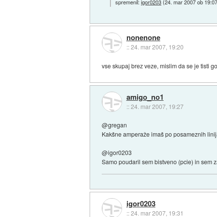
spremenil:
igor0203
(
24. mar 2007 ob 19:0
nonenone
::
24. mar 2007, 19:20
vse skupaj brez veze, mislim da se je tisti go
amigo_no1
::
24. mar 2007, 19:27
@gregan
Kakšne amperaže imaš po posameznih linij
@igor0203
Samo poudaril sem bistveno (pcie) in sem za
igor0203
::
24. mar 2007, 19:31