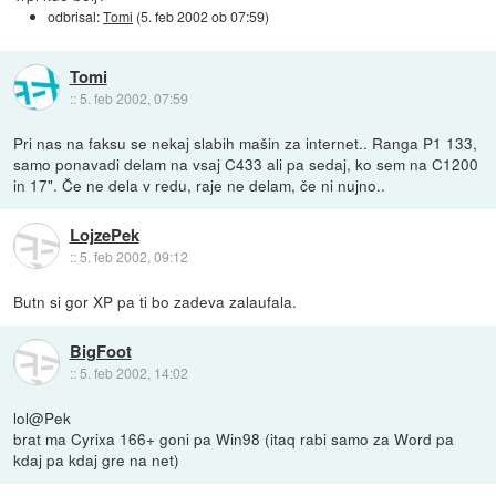
odbrisal:
Tomi
(
5. feb 2002 ob 07:59
)
Tomi
::
5. feb 2002, 07:59
Pri nas na faksu se nekaj slabih mašin za internet.. Ranga P1 133,
samo ponavadi delam na vsaj C433 ali pa sedaj, ko sem na C1200
in 17". Če ne dela v redu, raje ne delam, če ni nujno..
LojzePek
::
5. feb 2002, 09:12
Butn si gor XP pa ti bo zadeva zalaufala.
BigFoot
::
5. feb 2002, 14:02
lol@Pek
brat ma Cyrixa 166+ goni pa Win98 (itaq rabi samo za Word pa
kdaj pa kdaj gre na net)