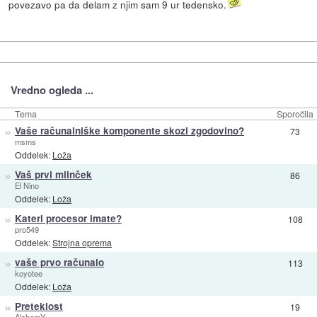
povezavo pa da delam z njim sam 9 ur tedensko.
Vredno ogleda ...
Tema
Sporočila
»
Vaše računalniške komponente skozi zgodovino?
73
msms
Oddelek:
Loža
»
Vaš prvi mlinček
86
El Nino
Oddelek:
Loža
»
Kateri procesor imate?
108
pro549
Oddelek:
Strojna oprema
»
vaše prvo računalo
113
koyotee
Oddelek:
Loža
»
Preteklost
19
AlchemY