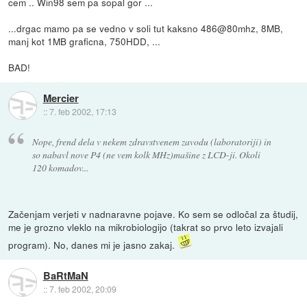
cem .. Win98 sem pa sopal gor ...
...drgac mamo pa se vedno v soli tut kaksno 486@80mhz, 8MB,
manj kot 1MB graficna, 750HDD, ...
BAD!
Mercier
::
7. feb 2002, 17:13
Nope, frend dela v nekem zdravstvenem zavodu (laboratoriji) in
so nabavl nove P4 (ne vem kolk MHz)mašine z LCD-ji. Okoli
120 komadov...
Začenjam verjeti v nadnaravne pojave. Ko sem se odločal za študij,
me je grozno vleklo na mikrobiologijo (takrat so prvo leto izvajali
program). No, danes mi je jasno zakaj.
BaRtMaN
::
7. feb 2002, 20:09