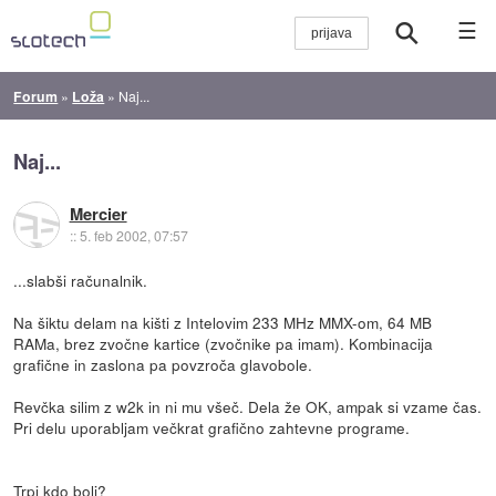
☰
Forum
»
Loža
»
Naj...
Naj...
Mercier
::
5. feb 2002, 07:57
...slabši računalnik.
Na šiktu delam na kišti z Intelovim 233 MHz MMX-om, 64 MB
RAMa, brez zvočne kartice (zvočnike pa imam). Kombinacija
grafične in zaslona pa povzroča glavobole.
Revčka silim z w2k in ni mu všeč. Dela že OK, ampak si vzame čas.
Pri delu uporabljam večkrat grafično zahtevne programe.
Trpi kdo bolj?