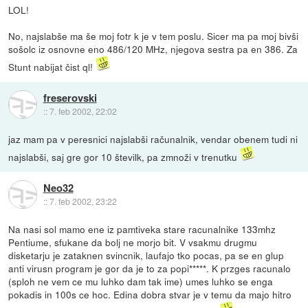
LOL!
No, najslabše ma še moj fotr k je v tem poslu. Sicer ma pa moj bivši
sošolc iz osnovne eno 486/120 MHz, njegova sestra pa en 386. Za
Stunt nabijat čist ql!
freserovski
::
7. feb 2002, 22:02
jaz mam pa v peresnici najslabši računalnik, vendar obenem tudi ni
najslabši, saj gre gor 10 številk, pa zmnoži v trenutku
Neo32
::
7. feb 2002, 23:22
Na nasi sol mamo ene iz pamtiveka stare racunalnike 133mhz
Pentiume, sfukane da bolj ne morjo bit. V vsakmu drugmu
disketarju je zataknen svincnik, laufajo tko pocas, pa se en glup
anti virusn program je gor da je to za popi*****. K przges racunalo
(sploh ne vem ce mu luhko dam tak ime) umes luhko se enga
pokadis in 100s ce hoc. Edina dobra stvar je v temu da majo hitro