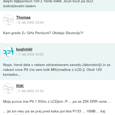
delphi 4@pentium 100 z 16mb RAM...bruh bruh pa SLO
izobraževalni sistem
Thomas
::
6. feb 2002, 23:44
Kam gredo 2+ GHz Pentiumi? Obidejo Slovenijo?!
kuglvinkl
::
7. feb 2002, 00:20
Nope, frend dela v nekem zdravstvenem zavodu (laboratoriji) in so
nabavl nove P4 (ne vem kolk MHz)mašine z LCD-ji. Okoli 120
komadov...
R0K
::
7. feb 2002, 01:53
Moja punca ima P4 1.5Ghz z LCDjem :P ... pa se 256 DRR rama ...
... jst sm meu pa se prej pred kaka pol leta P133 ... 16MB ... kaj