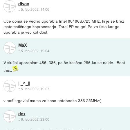
divac
::
5. feb 2002, 14:06
Oče doma še vedno uporabla Intel 80486SX/25 MHz, ki je še brez
matematičnega koprocesorja. Torej FP no go! Pa za tisto kar ga
uporabla je več kot dost.
MaX
::
5. feb 2002, 19:04
V službi uporablam 486, 386, pa še kakšna 286-ka se najde...Beat
this..
||_^_||
::
5. feb 2002, 19:27
v naši trgovini mamo za kaso notebooka 386 25MHz:)
dex
::
6. feb 2002, 23:00