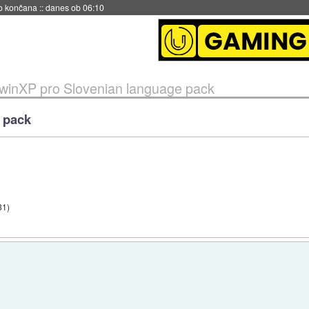
no končana
::
danes ob 06:10
winXP pro Slovenian language pack
 pack
31
)