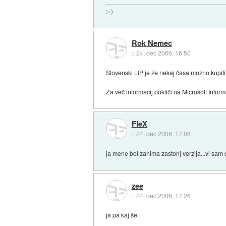
:=)
Rok Nemec
::
24. dec 2006, 16:50
Slovenski LIP je že nekaj časa možno kupiti
Za več informacij pokliči na Microsoft Inform
FleX
::
24. dec 2006, 17:08
ja mene bol zanima zastonj verzija...vi sam d
zee
::
24. dec 2006, 17:26
ja pa kaj še.