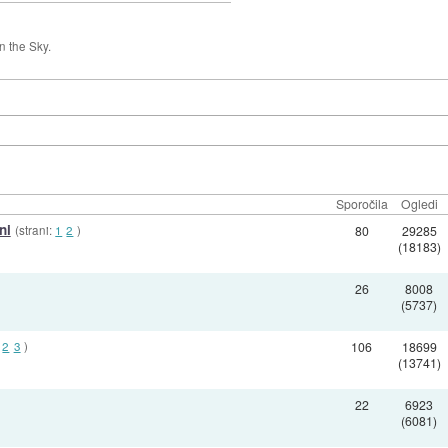
 the Sky.
Sporočila
Ogledi
ni
(strani:
1
2
)
80
29285
(18183)
26
8008
(5737)
2
3
)
106
18699
(13741)
22
6923
(6081)