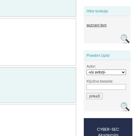
Hitre funkcije
seznam tem
Posebni izpisi
Avtor:
Ključna beseda: