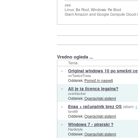
zee
Linux: Be Root, Windows: Re Boot
Giant Amazon and Google Compute Cloud in
Vredno ogleda ...
Tema
»
Original windows 10 po smešni ce
mrTwelveTrees
Oddelek:
Pomoč in nasveti
»
Ali je ta licenca legalna?
overklocker
Oddelek:
Operacijski sistemi
»
Enaa + računalnik brez OS
(strani:
1
toro69
Oddelek:
Operacijski sistemi
»
Windows 7 - piratski ?
Hardstyle
Oddelek:
Operacijski sistemi