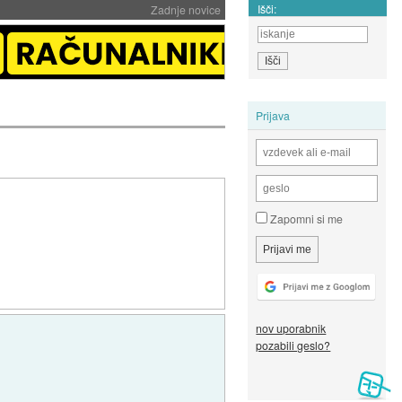
Išči:
Zadnje novice
Prijava
Zapomni si me
nov uporabnik
pozabili geslo?