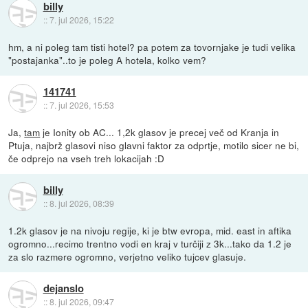
billy
::
7. jul 2026, 15:22
hm, a ni poleg tam tisti hotel? pa potem za tovornjake je tudi velika
"postajanka"..to je poleg A hotela, kolko vem?
141741
::
7. jul 2026, 15:53
Ja,
tam
je Ionity ob AC... 1,2k glasov je precej več od Kranja in
Ptuja, najbrž glasovi niso glavni faktor za odprtje, motilo sicer ne bi,
če odprejo na vseh treh lokacijah :D
billy
::
8. jul 2026, 08:39
1.2k glasov je na nivoju regije, ki je btw evropa, mid. east in aftika
ogromno...recimo trentno vodi en kraj v turčiji z 3k...tako da 1.2 je
za slo razmere ogromno, verjetno veliko tujcev glasuje.
dejanslo
::
8. jul 2026, 09:47