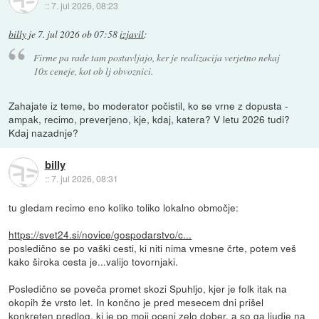
::
7. jul 2026, 08:23
billy
je
7. jul 2026 ob 07:58
izjavil
:
Firme pa rade tam postavljajo, ker je realizacija verjetno nekaj
10x ceneje, kot ob lj obvoznici.
Zahajate iz teme, bo moderator počistil, ko se vrne z dopusta -
ampak, recimo, preverjeno, kje, kdaj, katera? V letu 2026 tudi?
Kdaj nazadnje?
billy
::
7. jul 2026, 08:31
tu gledam recimo eno koliko toliko lokalno območje:
https://svet24.si/novice/gospodarstvo/c...
posledično se po vaški cesti, ki niti nima vmesne črte, potem veš
kako široka cesta je...valijo tovornjaki.
Posledično se poveča promet skozi Spuhljo, kjer je folk itak na
okopih že vrsto let. In končno je pred mesecem dni prišel
konkreten predlog, ki je po moji oceni zelo dober, a so ga ljudje na