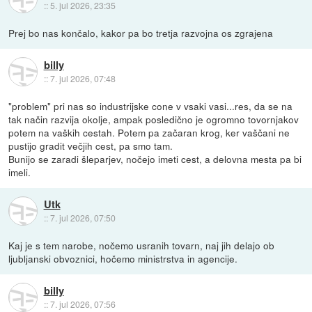
::
5. jul 2026, 23:35
Prej bo nas končalo, kakor pa bo tretja razvojna os zgrajena
billy
::
7. jul 2026, 07:48
"problem" pri nas so industrijske cone v vsaki vasi...res, da se na
tak način razvija okolje, ampak posledično je ogromno tovornjakov
potem na vaških cestah. Potem pa začaran krog, ker vaščani ne
pustijo gradit večjih cest, pa smo tam.
Bunijo se zaradi šleparjev, nočejo imeti cest, a delovna mesta pa bi
imeli.
Utk
::
7. jul 2026, 07:50
Kaj je s tem narobe, nočemo usranih tovarn, naj jih delajo ob
ljubljanski obvoznici, hočemo ministrstva in agencije.
billy
::
7. jul 2026, 07:56