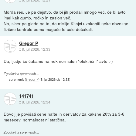
Morda res. Je pa dejstvo, da bi jih prodali mnogo več, če bi avto
imel kak gumb, ročko in zaslon več.
No, sicer pa glede na to, da mislijo Kitajci uzakoniti neke obvezne
fizične kontrole bomo mogoče to celo dočakali.
Gregor P
::
8. jul 2026, 12:33
Da, ljudje še čakamo na nek normalen "električni" avto :-)
Zgodovina sprememb…
spremenil:
Gregor P
(
8. jul 2026 ob 12:33
)
141741
::
8. jul 2026, 12:34
Dovolj je povišati cene nafte in derivatov za kakšne 20% za 3-6
mesecev, normalnost ni statična.
Zgodovina sprememb…