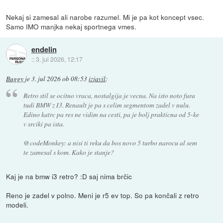
Nekaj si zamesal ali narobe razumel. Mi je pa kot koncept vsec.
Samo IMO manjka nekaj sportnega vmes.
endelin
::
3. jul 2026, 12:17
Buggy
je
3. jul 2026 ob 08:53
izjavil
:
Retro stil se ocitno vraca, nostalgija je vecna. Na isto noto fura
tudi BMW z I3. Renault je pa s celim segmentom zadel v nulu.
Edino katrc pa res ne vidim na cesti, pa je bolj prakticna od 5-ke
v srciki pa ista.
@codeMonkey: a nisi ti reku da bos novo 5 turbo narocu al sem
te zamesal s kom. Kako je stanje?
Kaj je na bmw i3 retro? :D saj nima brčic
Reno je zadel v polno. Meni je r5 ev top. So pa končali z retro
modeli.