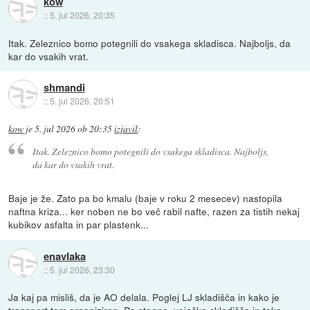
kow
::
5. jul 2026, 20:35
Itak. Zeleznico bomo potegnili do vsakega skladisca. Najboljs, da
kar do vsakih vrat.
shmandi
::
5. jul 2026, 20:51
kow
je
5. jul 2026 ob 20:35
izjavil
:
Itak. Zeleznico bomo potegnili do vsakega skladisca. Najboljs,
da kar do vsakih vrat.
Baje je že. Zato pa bo kmalu (baje v roku 2 mesecev) nastopila
naftna kriza... ker noben ne bo več rabil nafte, razen za tistih nekaj
kubikov asfalta in par plastenk...
enavlaka
::
5. jul 2026, 23:30
Ja kaj pa misliš, da je AO delala. Poglej LJ skladišča in kako je