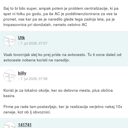
Saj to bi bilo super, ampak potem je problem centralizacije, ki pa
spet ni folku po godu, pa še AC je poddimenzionirana za ves ta
promet, vse kar pa se je naredilo glede tega zadnja leta, pa je
tropasovnica pri domžalah, nemsto celotno AC
Utk
::
7. jul 2026, 07:57
Vsak tovornjak slej ko prej pride na avtocesto. Tu ti cone daleč od
avtoceste nobene koristi ne naredijo.
billy
::
7. jul 2026, 07:58
Korist je za lokalno okolje, ker so delovna mesta, plus občina
kasira.
Firme pa rade tam postavljajo, ker je realizacija verjetno nekaj 10x
ceneje, kot ob lj obvoznici.
141741