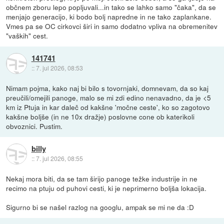
občnem zboru lepo popljuvali...in tako se lahko samo "čaka", da se
menjajo generacijo, ki bodo bolj napredne in ne tako zaplankane.
Vmes pa se OC cirkovci širi in samo dodatno vpliva na obremenitev
"vaških" cest.
141741
::
7. jul 2026, 08:53
Nimam pojma, kako naj bi bilo s tovornjaki, domnevam, da so kaj
preučili/omejili panoge, malo se mi zdi edino nenavadno, da je <5
km iz Ptuja in kar daleč od kakšne 'močne ceste', ko so zagotovo
kakšne boljše (in ne 10x dražje) poslovne cone ob katerikoli
obvoznici. Pustim.
billy
::
7. jul 2026, 08:55
Nekaj mora biti, da se tam širijo panoge težke industrije in ne
recimo na ptuju od puhovi cesti, ki je neprimerno boljša lokacija.
Sigurno bi se našel razlog na googlu, ampak se mi ne da :D