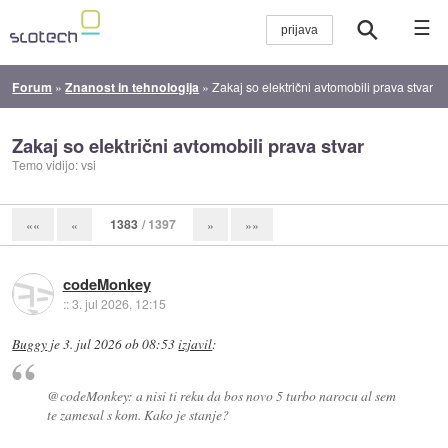
☰
Forum
»
Znanost in tehnologija
»
Zakaj so električni avtomobili prava stvar
Zakaj so električni avtomobili prava stvar
Temo vidijo: vsi
1383
/ 1397
««
«
»
»»
codeMonkey
::
3. jul 2026, 12:15
Buggy
je
3. jul 2026 ob 08:53
izjavil
:
@codeMonkey: a nisi ti reku da bos novo 5 turbo narocu al sem
te zamesal s kom. Kako je stanje?