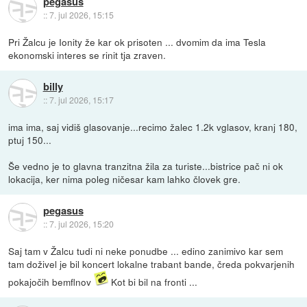
pegasus
::
7. jul 2026, 15:15
Pri Žalcu je Ionity že kar ok prisoten ... dvomim da ima Tesla
ekonomski interes se rinit tja zraven.
billy
::
7. jul 2026, 15:17
ima ima, saj vidiš glasovanje...recimo žalec 1.2k vglasov, kranj 180,
ptuj 150...
Še vedno je to glavna tranzitna žila za turiste...bistrice pač ni ok
lokacija, ker nima poleg ničesar kam lahko človek gre.
pegasus
::
7. jul 2026, 15:20
Saj tam v Žalcu tudi ni neke ponudbe ... edino zanimivo kar sem
tam doživel je bil koncert lokalne trabant bande, čreda pokvarjenih
pokajočih bemflnov
Kot bi bil na fronti ...