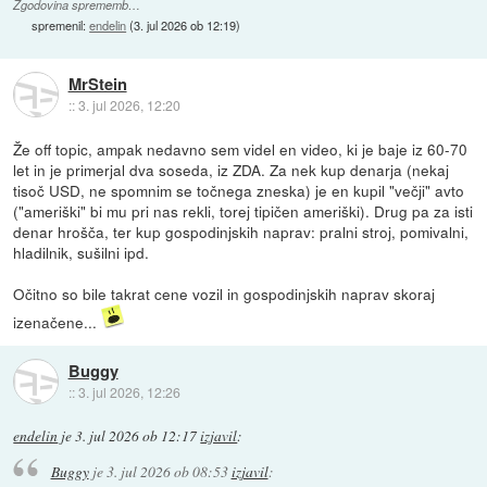
Zgodovina sprememb…
spremenil:
endelin
(
3. jul 2026 ob 12:19
)
MrStein
::
3. jul 2026, 12:20
Že off topic, ampak nedavno sem videl en video, ki je baje iz 60-70
let in je primerjal dva soseda, iz ZDA. Za nek kup denarja (nekaj
tisoč USD, ne spomnim se točnega zneska) je en kupil "večji" avto
("ameriški" bi mu pri nas rekli, torej tipičen ameriški). Drug pa za isti
denar hrošča, ter kup gospodinjskih naprav: pralni stroj, pomivalni,
hladilnik, sušilni ipd.
Očitno so bile takrat cene vozil in gospodinjskih naprav skoraj
izenačene...
Buggy
::
3. jul 2026, 12:26
endelin
je
3. jul 2026 ob 12:17
izjavil
:
Buggy
je
3. jul 2026 ob 08:53
izjavil
: