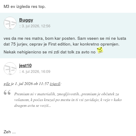
M3 ev izgleda res top.
Buggy
::
3. jul 2026, 12:56
ves da me res matra, bom kar posten. Sam vseen se mi ne lusta
dat 75 jurjev, ceprav je First edition, kar konkretno opremjen.
Nekak nehigienicno se mi zdi dat tolk za avto no
jest10
::
4. jul 2026, 16:09
gile
je
1. jul 2026 ob 11:57
izjavil
:
Premium ni v materialih, zmogljivostih...premium je občutek za
volanom, k počas kruzaš po mestu in ti vsi zavidajo, k vejo v kako
dragem avtu se voziš...
Zeh ...