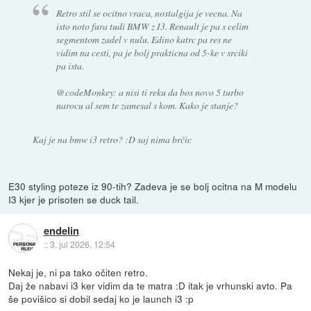
Retro stil se ocitno vraca, nostalgija je vecna. Na
isto noto fura tudi BMW z I3. Renault je pa s celim
segmentom zadel v nulu. Edino katrc pa res ne
vidim na cesti, pa je bolj prakticna od 5-ke v srciki
pa ista.
@codeMonkey: a nisi ti reku da bos novo 5 turbo
narocu al sem te zamesal s kom. Kako je stanje?
Kaj je na bmw i3 retro? :D saj nima brčic
E30 styling poteze iz 90-tih? Zadeva je se bolj ocitna na M modelu
I3 kjer je prisoten se duck tail.
endelin
::
3. jul 2026, 12:54
Nekaj je, ni pa tako očiten retro.
Daj že nabavi i3 ker vidim da te matra :D itak je vrhunski avto. Pa
še povišico si dobil sedaj ko je launch i3 :p