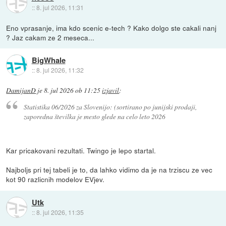
::
8. jul 2026, 11:31
Eno vprasanje, ima kdo scenic e-tech ? Kako dolgo ste cakali nanj
? Jaz cakam ze 2 meseca...
BigWhale
::
8. jul 2026, 11:32
DamijanD
je
8. jul 2026 ob 11:25
izjavil
:
Statistika 06/2026 za Slovenijo: (sortirano po junijski prodaji,
zaporedna številka je mesto glede na celo leto 2026
Kar pricakovani rezultati. Twingo je lepo startal.
Najboljs pri tej tabeli je to, da lahko vidimo da je na trziscu ze vec
kot 90 razlicnih modelov EVjev.
Utk
::
8. jul 2026, 11:35