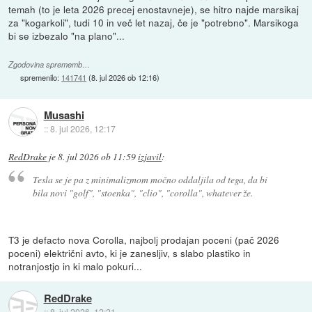
temah (to je leta 2026 precej enostavneje), se hitro najde marsikaj
za "kogarkoli", tudi 10 in več let nazaj, če je "potrebno". Marsikoga
bi se izbezalo "na plano"...
Zgodovina sprememb…
spremenilo:
141741
(
8. jul 2026 ob 12:16
)
Musashi
::
8. jul 2026, 12:17
RedDrake
je
8. jul 2026 ob 11:59
izjavil
:
Tesla se je pa z minimalizmom močno oddaljila od tega, da bi
bila novi "golf", "stoenka", "clio", "corolla", whatever že.
T3 je defacto nova Corolla, najbolj prodajan poceni (pač 2026
poceni) električni avto, ki je zanesljiv, s slabo plastiko in
notranjostjo in ki malo pokuri...
RedDrake
::
8. jul 2026, 12:21