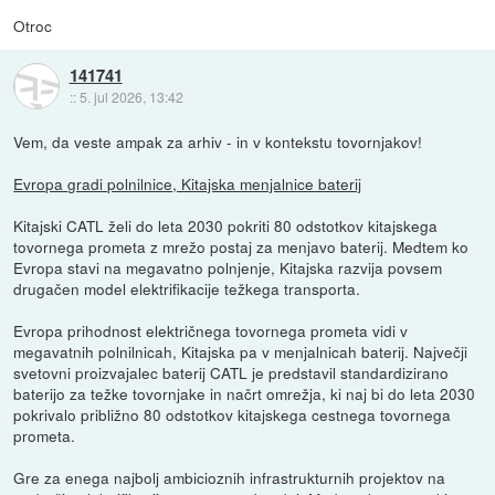
Otroc
141741
::
5. jul 2026, 13:42
Vem, da veste ampak za arhiv - in v kontekstu tovornjakov!
Evropa gradi polnilnice, Kitajska menjalnice baterij
Kitajski CATL želi do leta 2030 pokriti 80 odstotkov kitajskega
tovornega prometa z mrežo postaj za menjavo baterij. Medtem ko
Evropa stavi na megavatno polnjenje, Kitajska razvija povsem
drugačen model elektrifikacije težkega transporta.
Evropa prihodnost električnega tovornega prometa vidi v
megavatnih polnilnicah, Kitajska pa v menjalnicah baterij. Največji
svetovni proizvajalec baterij CATL je predstavil standardizirano
baterijo za težke tovornjake in načrt omrežja, ki naj bi do leta 2030
pokrivalo približno 80 odstotkov kitajskega cestnega tovornega
prometa.
Gre za enega najbolj ambicioznih infrastrukturnih projektov na