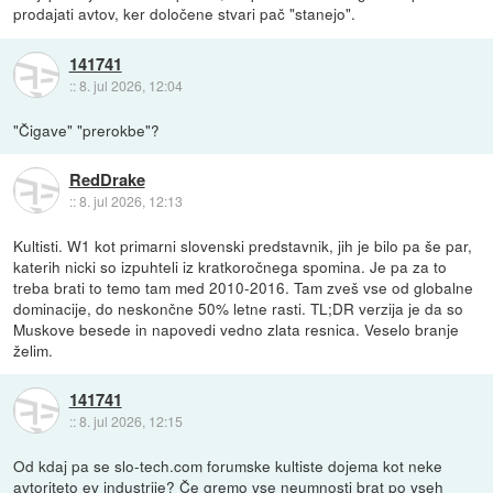
prodajati avtov, ker določene stvari pač "stanejo".
141741
::
8. jul 2026, 12:04
"Čigave" "prerokbe"?
RedDrake
::
8. jul 2026, 12:13
Kultisti. W1 kot primarni slovenski predstavnik, jih je bilo pa še par,
katerih nicki so izpuhteli iz kratkoročnega spomina. Je pa za to
treba brati to temo tam med 2010-2016. Tam zveš vse od globalne
dominacije, do neskončne 50% letne rasti. TL;DR verzija je da so
Muskove besede in napovedi vedno zlata resnica. Veselo branje
želim.
141741
::
8. jul 2026, 12:15
Od kdaj pa se slo-tech.com forumske kultiste dojema kot neke
avtoriteto ev industrije? Če gremo vse neumnosti brat po vseh