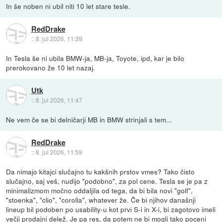
In še noben ni ubil niti 10 let stare tesle.
RedDrake
::
8. jul 2026, 11:39
In Tesla še ni ubila BMW-ja, MB-ja, Toyote, ipd, kar je bilo
prerokovano že 10 let nazaj.
Utk
::
8. jul 2026, 11:47
Ne vem če se bi delničarji MB in BMW strinjali s tem...
RedDrake
::
8. jul 2026, 11:59
Da nimajo kitajci slučajno tu kakšnih prstov vmes? Tako čisto
slučajno, saj veš, nudijo "podobno", za pol cene. Tesla se je pa z
minimalizmom močno oddaljila od tega, da bi bila novi "golf",
"stoenka", "clio", "corolla", whatever že. Če bi njihov današnji
lineup bil podoben po usability-u kot prvi S-i in X-i, bi zagotovo imeli
večji prodajni delež. Je pa res, da potem ne bi mogli tako poceni