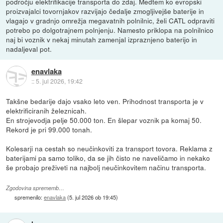
področju elektrifikacije transporta do zdaj. Medtem ko evropski
proizvajalci tovornjakov razvijajo čedalje zmogljivejše baterije in
vlagajo v gradnjo omrežja megavatnih polnilnic, želi CATL odpraviti
potrebo po dolgotrajnem polnjenju. Namesto priklopa na polnilnico
naj bi voznik v nekaj minutah zamenjal izpraznjeno baterijo in
nadaljeval pot.
enavlaka
::
5. jul 2026, 19:42
Takšne bedarije dajo vsako leto ven. Prihodnost transporta je v
elektrificiranih železnicah.
En strojevodja pelje 50.000 ton. En šlepar voznik pa komaj 50.
Rekord je pri 99.000 tonah.
Kolesarji na cestah so neučinkoviti za transport tovora. Reklama z
baterijami pa samo toliko, da se jih čisto ne naveličamo in nekako
še probajo preživeti na najbolj neučinkovitem načinu transporta.
Zgodovina sprememb…
spremenilo:
enavlaka
(
5. jul 2026 ob 19:45
)