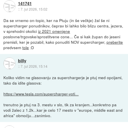
141741
::
7. jul 2026, 15:02
Da se vrnemo on-topic, ker na Ptuju (in še večkje) žal še ni
supercharger ponudnikov, čeprav bi lahko bilo blizu centra, jezera,
v sprehodni okolici
iz 2021 omenjene
poslovne/trgovske/sprostitvene cone... Če si kak župan do jeseni
premisli, ker je pozabil, kako ponuditi NOV supercharger,
preberite
predvsem
tole
:D
billy
::
7. jul 2026, 15:14
Koliko vidim ne glasovanju za superchargerje je ptuj med opcijami,
tako da idite glasova:
https://www.tesla.com/supercharger-voti...
trenutno je ptuj na 3. mestu v slo, tik za kranjem...konkretno pa
vodi žalec z 1.2k...kar je celo 17 mesto v "europe, middle east and
africa" območju...zanimivo.