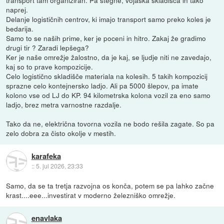
transport tam organiziran. Pa stegne, vojaška skladišča in tako
naprej.
Delanje logističnih centrov, ki imajo transport samo preko koles je
bedarija.
Samo to se naših prime, ker je poceni in hitro. Zakaj že gradimo
drugi tir ? Zaradi lepšega?
Ker je naše omrežje žalostno, da je kaj, se ljudje niti ne zavedajo,
kaj so to prave kompozicije.
Celo logistično skladišče materiala na kolesih. 5 takih kompozicij
sprazne celo kontejnersko ladjo. Ali pa 5000 šlepov, pa imate
kolono vse od LJ do KP. 94 kilometrska kolona vozil za eno samo
ladjo, brez metra varnostne razdalje.
Tako da ne, električna tovorna vozila ne bodo rešila zagate. So pa
zelo dobra za čisto okolje v mestih.
karafeka
::
5. jul 2026, 23:33
Samo, da se ta tretja razvojna os konča, potem se pa lahko začne
krast....eee...investirat v moderno železniško omrežje.
enavlaka