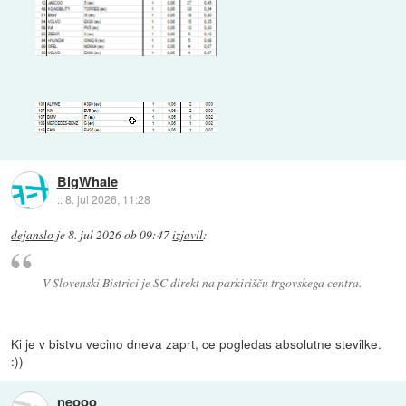
BigWhale
::
8. jul 2026, 11:28
dejanslo
je
8. jul 2026 ob 09:47
izjavil
:
V Slovenski Bistrici je SC direkt na parkirišču trgovskega centra.
Ki je v bistvu vecino dneva zaprt, ce pogledas absolutne stevilke.
:))
neooo