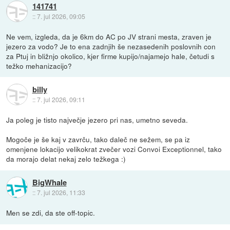
141741
::
7. jul 2026, 09:05
Ne vem, izgleda, da je 6km do AC po JV strani mesta, zraven je
jezero za vodo? Je to ena zadnjih še nezasedenih poslovnih con
za Ptuj in bližnjo okolico, kjer firme kupijo/najamejo hale, četudi s
težko mehanizacijo?
billy
::
7. jul 2026, 09:11
Ja poleg je tisto največje jezero pri nas, umetno seveda.
Mogoče je še kaj v zavrču, tako daleč ne sežem, se pa iz
omenjene lokacijo velikokrat zvečer vozi Convoi Exceptionnel, tako
da morajo delat nekaj zelo težkega :)
BigWhale
::
7. jul 2026, 11:33
Men se zdi, da ste off-topic.