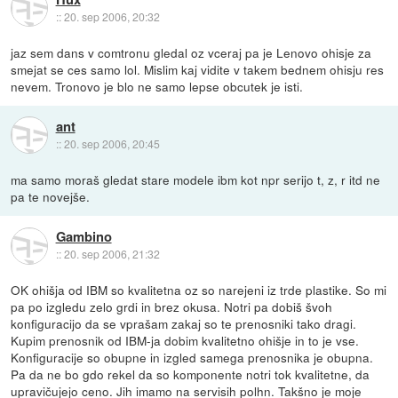
::
20. sep 2006, 20:32
jaz sem dans v comtronu gledal oz vceraj pa je Lenovo ohisje za
smejat se ces samo lol. Mislim kaj vidite v takem bednem ohisju res
nevem. Tronovo je blo ne samo lepse obcutek je isti.
ant
::
20. sep 2006, 20:45
ma samo moraš gledat stare modele ibm kot npr serijo t, z, r itd ne
pa te novejše.
Gambino
::
20. sep 2006, 21:32
OK ohišja od IBM so kvalitetna oz so narejeni iz trde plastike. So mi
pa po izgledu zelo grdi in brez okusa. Notri pa dobiš švoh
konfiguracijo da se vprašam zakaj so te prenosniki tako dragi.
Kupim prenosnik od IBM-ja dobim kvalitetno ohišje in to je vse.
Konfiguracije so obupne in izgled samega prenosnika je obupna.
Pa da ne bo gdo rekel da so komponente notri tok kvalitetne, da
upravičujejo ceno. Jih imamo na servisih polhn. Takšno je moje