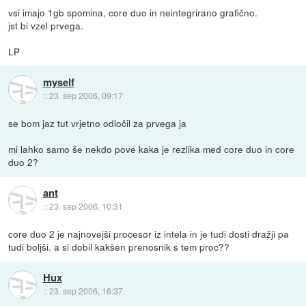
vsi imajo 1gb spomina, core duo in neintegrirano grafično.
jst bi vzel prvega.
LP
myself
::
23. sep 2006, 09:17
se bom jaz tut vrjetno odločil za prvega ja
mi lahko samo še nekdo pove kaka je rezlika med core duo in core
duo 2?
ant
::
23. sep 2006, 10:31
core duo 2 je najnovejši procesor iz intela in je tudi dosti dražji pa
tudi boljši. a si dobil kakšen prenosnik s tem proc??
Hux
::
23. sep 2006, 16:37