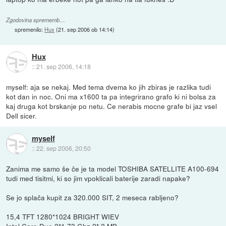
Zgodovina sprememb…
spremenilo:
Hux
(
21. sep 2006 ob 14:14
)
Hux
::
21. sep 2006, 14:18
myself: aja se nekaj. Med tema dvema ko jih zbiras je razlika tudi
kot dan in noc. Oni ma x1600 ta pa integrirano grafo ki ni bolsa za
kaj druga kot brskanje po netu. Ce nerabis mocne grafe bi jaz vsel
Dell sicer.
myself
::
22. sep 2006, 20:50
Zanima me samo še če je ta model TOSHIBA SATELLITE A100-694
tudi med tisitmi, ki so jim vpoklicali baterije zaradi napake?
Se jo splača kupit za 320.000 SIT, 2 meseca rabljeno?
15,4 TFT 1280*1024 BRIGHT WIEV