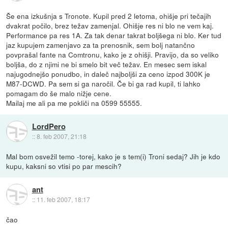
Še ena izkušnja s Tronote. Kupil pred 2 letoma, ohišje pri tečajih
dvakrat počilo, brez težav zamenjal. Ohišje res ni blo ne vem kaj.
Performance pa res 1A. Za tak denar takrat boljšega ni blo. Ker tud
jaz kupujem zamenjavo za ta prenosnik, sem bolj natančno
povprašal fante na Comtronu, kako je z ohišji. Pravijo, da so veliko
boljša, do z njimi ne bi smelo bit več težav. En mesec sem iskal
najugodnejšo ponudbo, in daleč najboljši za ceno izpod 300K je
M87-DCWD. Pa sem si ga naročil. Če bi ga rad kupil, ti lahko
pomagam do še malo nižje cene.
Mailaj me ali pa me pokliči na 0599 55555.
LordPero
::
8. feb 2007, 21:18
Mal bom osvežil temo -torej, kako je s tem(i) Troni sedaj? Jih je kdo
kupu, kaksni so vtisi po par mescih?
ant
::
11. feb 2007, 18:17
čao