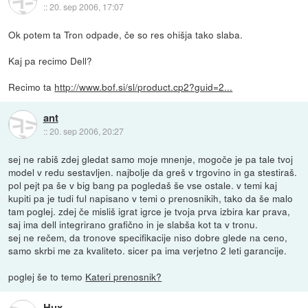
::
20. sep 2006, 17:07
Ok potem ta Tron odpade, če so res ohišja tako slaba.
Kaj pa recimo Dell?
Recimo ta
http://www.bof.si/sl/product.cp2?guid=2...
ant
::
20. sep 2006, 20:27
sej ne rabiš zdej gledat samo moje mnenje, mogoče je pa tale tvoj
model v redu sestavljen. najbolje da greš v trgovino in ga stestiraš.
pol pejt pa še v big bang pa pogledaš še vse ostale. v temi kaj
kupiti pa je tudi ful napisano v temi o prenosnikih, tako da še malo
tam poglej. zdej če misliš igrat igrce je tvoja prva izbira kar prava,
saj ima dell integrirano grafično in je slabša kot ta v tronu.
sej ne rečem, da tronove specifikacije niso dobre glede na ceno,
samo skrbi me za kvaliteto. sicer pa ima verjetno 2 leti garancije.
poglej še to temo
Kateri prenosnik?
Hux