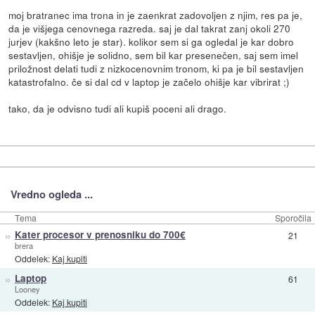
moj bratranec ima trona in je zaenkrat zadovoljen z njim, res pa je,
da je višjega cenovnega razreda. saj je dal takrat zanj okoli 270
jurjev (kakšno leto je star). kolikor sem si ga ogledal je kar dobro
sestavljen, ohišje je solidno, sem bil kar presenečen, saj sem imel
priložnost delati tudi z nizkocenovnim tronom, ki pa je bil sestavljen
katastrofalno. če si dal cd v laptop je začelo ohišje kar vibrirat ;)
tako, da je odvisno tudi ali kupiš poceni ali drago.
Vredno ogleda ...
Tema
Sporočila
»
Kater procesor v prenosniku do 700€
21
brera
Oddelek:
Kaj kupiti
»
Laptop
61
Looney
Oddelek:
Kaj kupiti