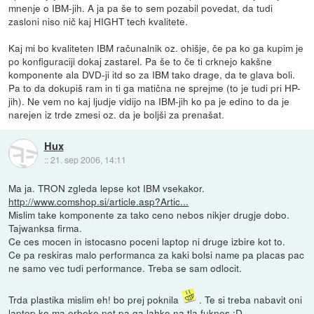
mnenje o IBM-jih. A ja pa še to sem pozabil povedat, da tudi
zasloni niso nič kaj HIGHT tech kvalitete.
Kaj mi bo kvaliteten IBM računalnik oz. ohišje, če pa ko ga kupim je
po konfiguraciji dokaj zastarel. Pa še to če ti crknejo kakšne
komponente ala DVD-ji itd so za IBM tako drage, da te glava boli.
Pa to da dokupiš ram in ti ga matična ne sprejme (to je tudi pri HP-
jih). Ne vem no kaj ljudje vidijo na IBM-jih ko pa je edino to da je
narejen iz trde zmesi oz. da je boljši za prenašat.
Hux
::
21. sep 2006, 14:11
Ma ja. TRON zgleda lepse kot IBM vsekakor.
http://www.comshop.si/article.asp?Artic...
Mislim take komponente za tako ceno nebos nikjer drugje dobo.
Tajwanksa firma.
Ce ces mocen in istocasno poceni laptop ni druge izbire kot to.
Ce pa reskiras malo performanca za kaki bolsi name pa placas pac
ne samo vec tudi performance. Treba se sam odlocit.
Trda plastika mislim eh! bo prej poknila
. Te si treba nabavit oni
laptop ko ma erbeke not pa ga lahko na tla fuknes :D