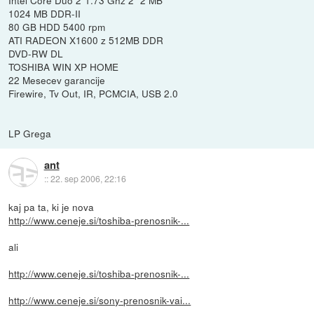
Intel Core Duo 2*1.73 Ghz 2* 2 MB
1024 MB DDR-II
80 GB HDD 5400 rpm
ATI RADEON X1600 z 512MB DDR
DVD-RW DL
TOSHIBA WIN XP HOME
22 Mesecev garancije
Firewire, Tv Out, IR, PCMCIA, USB 2.0
LP Grega
ant
::
22. sep 2006, 22:16
kaj pa ta, ki je nova
http://www.ceneje.si/toshiba-prenosnik-...
ali
http://www.ceneje.si/toshiba-prenosnik-...
http://www.ceneje.si/sony-prenosnik-vai...