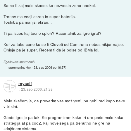
Samo ti zaj malo skaces ko nezvesta zena naokol.
Tronov ma vecji ekran in super baterijo.
Toshiba pa manjsi ekran...
Ti pa isces kaj tocno sploh? Racunalnik za igre igrat?
Ker za tako ceno ko so ti Clevoti od Comtrona nebos nikjer najso.
Ohisje pa je super. Recem ti da je bolse od IBMa lol.
Zgodovina sprememb…
spremenilo:
Hux
(
23. sep 2006 ob 16:37
)
myself
::
23. sep 2006, 21:38
Malo skačem ja, da preverim vse možnosti, pa nebi rad kupo neke
v tri dni.
Glede igrc je pa tak. Ko programiram kake tri ure paše malo kaka
strategija al pa cod2, kaj novejšega pa trenutno ne gre na
zdajšnem sistemu.