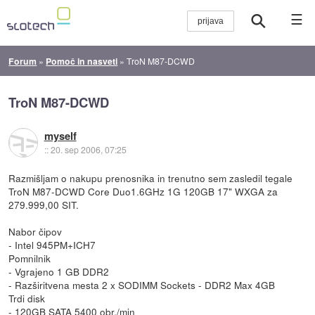
☰
Forum
»
Pomoč in nasveti
»
TroN M87-DCWD
TroN M87-DCWD
myself
::
20. sep 2006, 07:25
Razmišljam o nakupu prenosnika in trenutno sem zasledil tegale
TroN M87-DCWD Core Duo1.6GHz 1G 120GB 17" WXGA za
279.999,00 SIT.
Nabor čipov
- Intel 945PM+ICH7
Pomnilnik
- Vgrajeno 1 GB DDR2
- Razširitvena mesta 2 x SODIMM Sockets - DDR2 Max 4GB
Trdi disk
- 120GB SATA 5400 obr./min