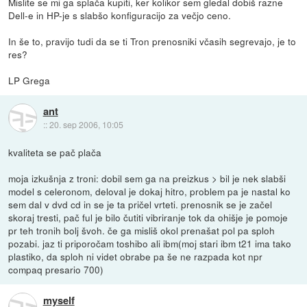
Mislite se mi ga splača kupiti, ker kolikor sem gledal dobiš razne
Dell-e in HP-je s slabšo konfiguracijo za večjo ceno.
In še to, pravijo tudi da se ti Tron prenosniki včasih segrevajo, je to
res?
LP Grega
ant
::
20. sep 2006, 10:05
kvaliteta se pač plača
moja izkušnja z troni: dobil sem ga na preizkus > bil je nek slabši
model s celeronom, deloval je dokaj hitro, problem pa je nastal ko
sem dal v dvd cd in se je ta pričel vrteti. prenosnik se je začel
skoraj tresti, pač ful je bilo čutiti vibriranje tok da ohišje je pomoje
pr teh tronih bolj švoh. če ga misliš okol prenašat pol pa sploh
pozabi. jaz ti priporočam toshibo ali ibm(moj stari ibm t21 ima tako
plastiko, da sploh ni videt obrabe pa še ne razpada kot npr
compaq presario 700)
myself