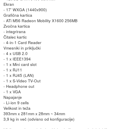
Ekran
- 17' WXGA (1440x900)
Grafična kartica
- ATi M56 Radeon Mobility X1600 256MB
Zvočna kartica
- integrirana
Čitalec kartic
- 4-in-1 Card Reader
Vmesniki in priključki
- 4 x USB 2.0
- 1 x IEEE1394
- 1 x Mini card slot
- 1 x RJ11
- 1 x RJ45 (LAN)
- 1 x S-Video TV-Out
- Headphone out
- 1 x VGA
Napajanje
- Li-ion 9 cells
Velikost in teža
393mm x 281mm x 28mm ~ 34mm
3,9 kg in več (odvisno od konfiguracije)