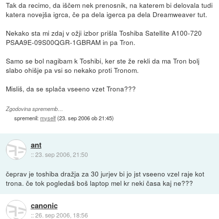
Tak da recimo, da iščem nek prenosnik, na katerem bi delovala tudi
katera novejša igrca, če pa dela igerca pa dela Dreamweaver tut.
Nekako sta mi zdaj v ožji izbor prišla Toshiba Satellite A100-720
PSAA9E-09S00QGR-1GBRAM in pa Tron.
Samo se bol nagibam k Toshibi, ker ste že rekli da ma Tron bolj
slabo ohišje pa vsi so nekako proti Tronom.
Misliš, da se splača vseeno vzet Trona???
Zgodovina sprememb…
spremenil:
myself
(
23. sep 2006 ob 21:45
)
ant
::
23. sep 2006, 21:50
čeprav je toshiba dražja za 30 jurjev bi jo jst vseeno vzel raje kot
trona. če tok pogledaš boš laptop mel kr neki časa kaj ne???
canonic
::
26. sep 2006, 18:56