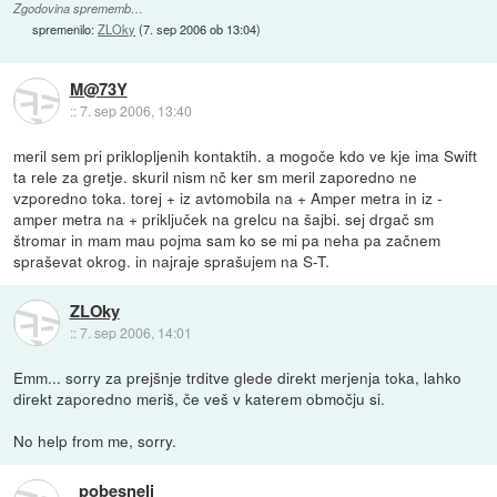
Zgodovina sprememb…
spremenilo:
ZLOky
(
7. sep 2006 ob 13:04
)
M@73Y
::
7. sep 2006, 13:40
meril sem pri priklopljenih kontaktih. a mogoče kdo ve kje ima Swift
ta rele za gretje. skuril nism nč ker sm meril zaporedno ne
vzporedno toka. torej + iz avtomobila na + Amper metra in iz -
amper metra na + priključek na grelcu na šajbi. sej drgač sm
štromar in mam mau pojma sam ko se mi pa neha pa začnem
spraševat okrog. in najraje sprašujem na S-T.
ZLOky
::
7. sep 2006, 14:01
Emm... sorry za prejšnje trditve glede direkt merjenja toka, lahko
direkt zaporedno meriš, če veš v katerem območju si.
No help from me, sorry.
_pobesneli_