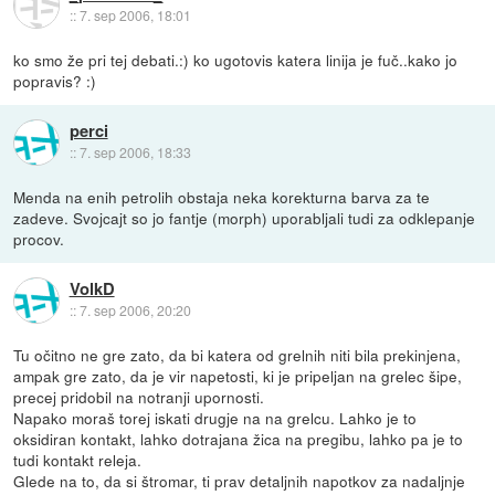
::
7. sep 2006, 18:01
ko smo že pri tej debati.:) ko ugotovis katera linija je fuč..kako jo
popravis? :)
perci
::
7. sep 2006, 18:33
Menda na enih petrolih obstaja neka korekturna barva za te
zadeve. Svojcajt so jo fantje (morph) uporabljali tudi za odklepanje
procov.
VolkD
::
7. sep 2006, 20:20
Tu očitno ne gre zato, da bi katera od grelnih niti bila prekinjena,
ampak gre zato, da je vir napetosti, ki je pripeljan na grelec šipe,
precej pridobil na notranji upornosti.
Napako moraš torej iskati drugje na na grelcu. Lahko je to
oksidiran kontakt, lahko dotrajana žica na pregibu, lahko pa je to
tudi kontakt releja.
Glede na to, da si štromar, ti prav detaljnih napotkov za nadaljnje