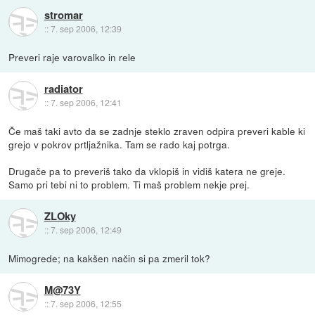
stromar
::
7. sep 2006, 12:39
Preveri raje varovalko in rele
radiator
::
7. sep 2006, 12:41
Če maš taki avto da se zadnje steklo zraven odpira preveri kable ki
grejo v pokrov prtljažnika. Tam se rado kaj potrga.
Drugače pa to preveriš tako da vklopiš in vidiš katera ne greje.
Samo pri tebi ni to problem. Ti maš problem nekje prej.
ZLOky
::
7. sep 2006, 12:49
Mimogrede; na kakšen način si pa zmeril tok?
M@73Y
::
7. sep 2006, 12:55