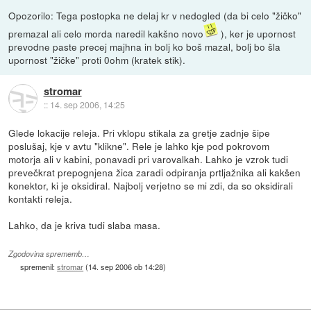
Opozorilo: Tega postopka ne delaj kr v nedogled (da bi celo "žičko"
premazal ali celo morda naredil kakšno novo
), ker je upornost
prevodne paste precej majhna in bolj ko boš mazal, bolj bo šla
upornost "žičke" proti 0ohm (kratek stik).
stromar
::
14. sep 2006, 14:25
Glede lokacije releja. Pri vklopu stikala za gretje zadnje šipe
poslušaj, kje v avtu "klikne". Rele je lahko kje pod pokrovom
motorja ali v kabini, ponavadi pri varovalkah. Lahko je vzrok tudi
prevečkrat prepognjena žica zaradi odpiranja prtljažnika ali kakšen
konektor, ki je oksidiral. Najbolj verjetno se mi zdi, da so oksidirali
kontakti releja.
Lahko, da je kriva tudi slaba masa.
Zgodovina sprememb…
spremenil:
stromar
(
14. sep 2006 ob 14:28
)