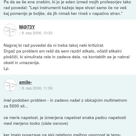
Pa da se še ene znebim, ki jo je eden izmed mojih profesorjev tako
rad povedal: "Lepi instrumenti kažejo lepe stvari samo če ne veš
kaj pomenijo je boljše, da jih nimaš ker rineš v napačno stran."
M@73Y
::
8. sep 2006, 10:33
Najprej bi rad povedal da ni treba takoj neki kritizirat.
Drgač pa problem sm rešil da sem razdrl stikalo, očistil stikalni
ploščiči, ki simulirata rele in zadeva dela. na kontaktih se je nabral
oksid in umazanija.
Lp.
smile-
::
8. sep 2006, 11:59
imel podoben problem - in zadevo našel z obicajnim multimetrom
za 5000 sit...
ce meris napetost, je izmerjena napetost enaka padcu napetosti
med merjeno tocko (ciste osnove)
ker imajo povezave na sipi relativno majhno upornost je temu