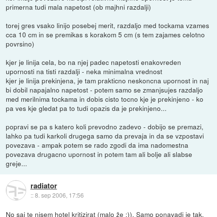
primerna tudi mala napetost (ob majhni razdalji)
torej gres vsako linijo posebej merit, razdaljo med tockama vzames
cca 10 cm in se premikas s korakom 5 cm (s tem zajames celotno
povrsino)
kjer je linija cela, bo na njej padec napetosti enakovreden
upornosti na tisti razdalji - neka minimalna vrednost
kjer je linija prekinjena, je tam prakticno neskoncna upornost in naj
bi dobil napajalno napetost - potem samo se zmanjsujes razdaljo
med merilnima tockama in dobis cisto tocno kje je prekinjeno - ko
pa ves kje gledat pa to tudi opazis da je prekinjeno...
popravi se pa s katero koli prevodno zadevo - dobijo se premazi,
lahko pa tudi karkoli drugega samo da prevaja in da se vzpostavi
povezava - ampak potem se rado zgodi da ima nadomestna
povezava drugacno upornost in potem tam ali bolje ali slabse
greje...
radiator
::
8. sep 2006, 17:56
No saj te nisem hotel kritizirat (malo že :)). Samo ponavadi je tak,