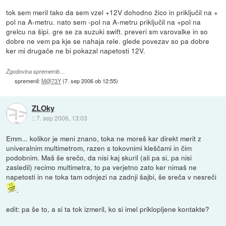
tok sem meril tako da sem vzel +12V dohodno žico in priključil na +
pol na A-metru. nato sem -pol na A-metru priključil na +pol na
grelcu na šipi. gre se za suzuki swift. preveri sm varovalke in so
dobre ne vem pa kje se nahaja rele. glede povezav so pa dobre
ker mi drugače ne bi pokazal napetosti 12V.
Zgodovina sprememb…
spremenil:
M@73Y
(
7. sep 2006 ob 12:55
)
ZLOky
::
7. sep 2006, 13:03
Emm... kolikor je meni znano, toka ne moreš kar direkt merit z
univeralnim multimetrom, razen s tokovnimi kleščami in čim
podobnim. Maš še srečo, da nisi kaj skuril (ali pa si, pa nisi
zasledil) recimo multimetra, to pa verjetno zato ker nimaš ne
napetosti in ne toka tam odnjezi na zadnji šajbi, še sreča v nesreči
.
edit: pa še to, a si ta tok izmeril, ko si imel priklopljene kontakte?