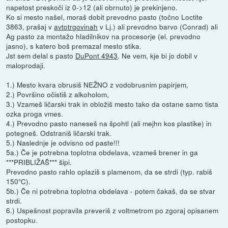
napetost preskoči iz 0->12 (ali obrnuto) je prekinjeno.
Ko si mesto našel, moraš dobit prevodno pasto (točno Loctite
3863, prašaj v
avtotrgovinah
v Lj.) ali prevodno barvo (Conrad) ali
Ag pasto za montažo hladilnikov na procesorje (el. prevodno
jasno), s katero boš premazal mesto stika.
Jst sem delal s pasto
DuPont 4943
. Ne vem, kje bi jo dobil v
maloprodaji.
1.) Mesto kvara obrusiš NEŽNO z vodobrusnim papirjem,
2.) Površino očistiš z alkoholom,
3.) Vzameš ličarski trak in obložiš mesto tako da ostane samo tista
ozka proga vmes.
4.) Prevodno pasto naneseš na špohtl (ali mejhn kos plastike) in
potegneš. Odstraniš ličarski trak.
5.) Naslednje je odvisno od paste!!!
5a.) Če je potrebna toplotna obdelava, vzameš brener in ga
***PRIBLIŽAŠ*** šipi.
Prevodno pasto rahlo oplaziš s plamenom, da se strdi (typ. rabiš
150°C).
5b.) Če ni potrebna toplotna obdelava - potem čakaš, da se stvar
strdi.
6.) Uspešnost popravila preveriš z voltmetrom po zgoraj opisanem
postopku.