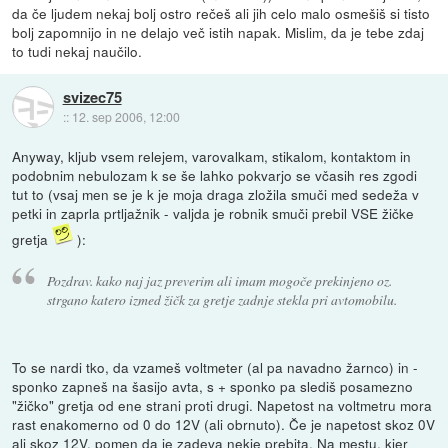
da če ljudem nekaj bolj ostro rečeš ali jih celo malo osmešiš si tisto
bolj zapomnijo in ne delajo več istih napak. Mislim, da je tebe zdaj
to tudi nekaj naučilo.
svizec75
::
12. sep 2006, 12:00
Anyway, kljub vsem relejem, varovalkam, stikalom, kontaktom in
podobnim nebulozam k se še lahko pokvarjo se včasih res zgodi
tut to (vsaj men se je k je moja draga zložila smuči med sedeža v
petki in zaprla prtljažnik - valjda je robnik smuči prebil VSE žičke
gretja
):
Pozdrav. kako naj jaz preverim ali imam mogoče prekinjeno oz.
strgano katero izmed žičk za gretje zadnje stekla pri avtomobilu.
To se nardi tko, da vzameš voltmeter (al pa navadno žarnco) in -
sponko zapneš na šasijo avta, s + sponko pa slediš posamezno
"žičko" gretja od ene strani proti drugi. Napetost na voltmetru mora
rast enakomerno od 0 do 12V (ali obrnuto). Če je napetost skoz 0V
ali skoz 12V, pomen da je zadeva nekje prebita. Na mestu, kjer