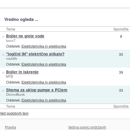
Vredno ogleda ...
Tema
Sporočila
»
Bojler ne greje vode
8
luxxx7
Oddelek:
Elektrotehnika in elektronika
»
"logični IN" električno stikalo?
33
nosk8fx
Oddelek:
Elektrotehnika in elektronika
»
Bojler in iskrenje
39
MTB
Oddelek:
Elektrotehnika in elektronika
»
Shema za uklop pumpe s PCjem
33
DimmniBurek
Oddelek:
Elektrotehnika in elektronika
Tema
Sporočila
Več podobnih tem
Pravila
Večina pravic pridržanih