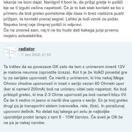
iskanje ne bom dajal. Namignil ti bom le, da prižgi gretje in poišči
kje se ti izgubi večina napetosti. Če je to kak slab kontakt se bo v
primeru da boš grelec pomotoma dlje časa in brez nadzora pustil
prižgan, ta kontakt precej segrel. Lahko je tudi vzrok za požar.
Napako torej raje čimprej poišči in odpravi.
Če ne zmoreš sam, naj ti ne bo hudo dati kakega jurja prvemu
mojstru avtoelektrike.
radiator
::
7. sep 2006, 21:53
Ta trditev da so povezave OK zato da tam z unimerom zmerš 12V
je malone neumna (oprostite izraza). Kot ti je že VolkD povedal gre
tu za serijske upornosti. Če meriš z unimerom, ki ima nekaj Mega
Ohmov vhodne uporonosti in imaš v serijo vezan 60 Ohmski upor
(ker si nameril 200mA) boš na unimeru videl celo napetost. Ko boš
priklopli grelec, ki ima 2-3 Ohme upornosti pa boš nameril blizu 0V.
Če še ti vedno ni jasno si nariši dva upora v serijo. En je tvoj grelec
drugi pa je transportni sistem (varovalka, rele, žice). In poračunaj
uporovni delilnik. Ko delaš kaj takega pri avtu je najboljše
uporabljat probir lampo z tam 5 - 10W žarnico. Če sveti je OK če
ne pa je nekaj narobe.