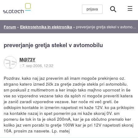
☰
Forum
»
Elektrotehnika in elektronika
»
preverjanje gretja stekel v avtomobilu
preverjanje gretja stekel v avtomobilu
M@73Y
::
7. sep 2006, 12:32
Pozdrav. kako naj jaz preverim ali imam mogoče prekinjeno oz.
strgano katero izmed žičk za gretje zadnje stekla pri avtomobilu.
sm poskusil z multimetrom a ker imajo tako majhno upornost in še
vse so vzporedno vezane tako da sploh ni mogoče preveriti katera
je zanič zaradi vzporedne vezave. ker noče mi več greti. če
odklopim kontakte in izmerim napetost mi kaže 12V. ko pa priklopim
na kontakte nazaj in spet pomerim pa mi kaže skoraj 0V. sm
pomeru še tok in ta je okoli 200mA, kar je pa občutno premalo ker
koliko jaz vem porabi to gretje 100W kar je pri 12V napetosti skoraj
10A. prosim za nasvete. Lp. matej