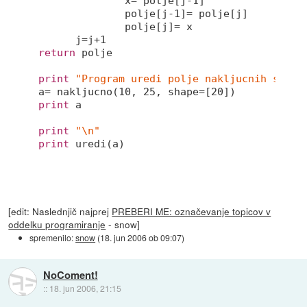
              x= polje[j
-1
] 

              polje[j
-1
]= polje[j] 

              polje[j]= x 

      j=j+
1
return
 polje 

print
"Program uredi polje nakljucnih stevi
a= nakljucno(
10
, 
25
, shape=[
20
print
 a 

print
"\n"
print
[edit: Naslednjič najprej
PREBERI ME: označevanje topicov v
oddelku programiranje
- snow]
spremenilo:
snow
(
18. jun 2006 ob 09:07
)
NoComent!
::
18. jun 2006, 21:15