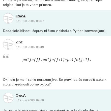
original, kot je to v tem primeru.
OwcA
::
19. jun 2006, 08:37
Doda fleksibilnost, čeprav ni čisto v skladu s Python konvencijami.
kihc
::
19. jun 2006, 08:48
polje[j],polje[j+1]=polje[j+1],polje[j]
Ok, tole je meni rahlo nerazumljivo. Se pravi, da če narediš a,b,c =
c,b,a ti vrednosti obrne okrog?
OwcA
::
19. jun 2006, 09:10
Ja, ker je to ena sama izjava, se najprej ovrednoti cela desna