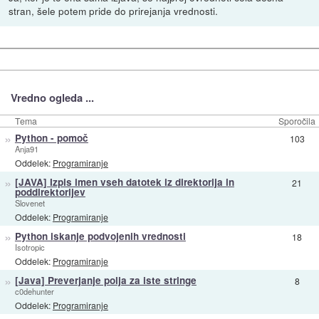
stran, šele potem pride do prirejanja vrednosti.
Vredno ogleda ...
Tema
Sporočila
»
Python - pomoč
103
Anja91
Oddelek:
Programiranje
»
[JAVA] Izpis imen vseh datotek iz direktorija in
21
poddirektorijev
Slovenet
Oddelek:
Programiranje
»
Python iskanje podvojenih vrednosti
18
Isotropic
Oddelek:
Programiranje
»
[Java] Preverjanje polja za iste stringe
8
c0dehunter
Oddelek:
Programiranje