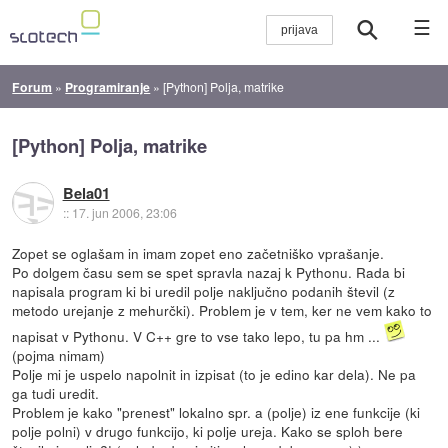
☰
Forum
»
Programiranje
»
[Python] Polja, matrike
[Python] Polja, matrike
Bela01
::
17. jun 2006, 23:06
Zopet se oglašam in imam zopet eno začetniško vprašanje.
Po dolgem času sem se spet spravla nazaj k Pythonu. Rada bi
napisala program ki bi uredil polje naključno podanih števil (z
metodo urejanje z mehurčki). Problem je v tem, ker ne vem kako to
napisat v Pythonu. V C++ gre to vse tako lepo, tu pa hm ...
(pojma nimam)
Polje mi je uspelo napolnit in izpisat (to je edino kar dela). Ne pa
ga tudi uredit.
Problem je kako "prenest" lokalno spr. a (polje) iz ene funkcije (ki
polje polni) v drugo funkcijo, ki polje ureja. Kako se sploh bere