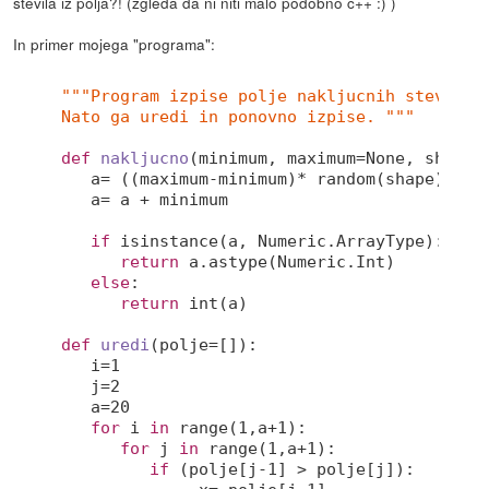
števila iz polja?! (zgleda da ni niti malo podobno c++ :) )
In primer mojega "programa":
"""Program izpise polje nakljucnih stevil. 

Nato ga uredi in ponovno izpise. """
def
nakljucno
(minimum, maximum=None, shape=
   a= ((maximum-minimum)* random(shape)) 

   a= a + minimum 

if
 isinstance(a, Numeric.ArrayType): 

return
 a.astype(Numeric.Int) 

else
: 

return
 int(a) 

def
uredi
(polje=[])
:
   i=
1
   j=
2
   a=
20
for
 i 
in
 range(
1
,a+
1
): 

for
 j 
in
 range(
1
,a+
1
): 

if
 (polje[j
-1
] > polje[j]): 
