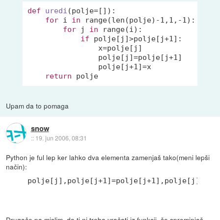
def
uredi
(polje=[])
:
for
 i 
in
 range(len(polje)
-1
,
1
,
-1
):

for
 j 
in
 range(i):

if
 polje[j]>polje[j+
1
]:

                x=polje[j]

                polje[j]=polje[j+
1
]

                polje[j+
1
]=x

return
Upam da to pomaga
snow
::
19. jun 2006, 08:31
Python je ful lep ker lahko dva elementa zamenjaš tako(meni lepši
način):
polje[j],polje[j+1]=polje[j+1],polje[j]
Drugače pa mislim, da ti ni treba vračati iz funkcij, če spreminjaš