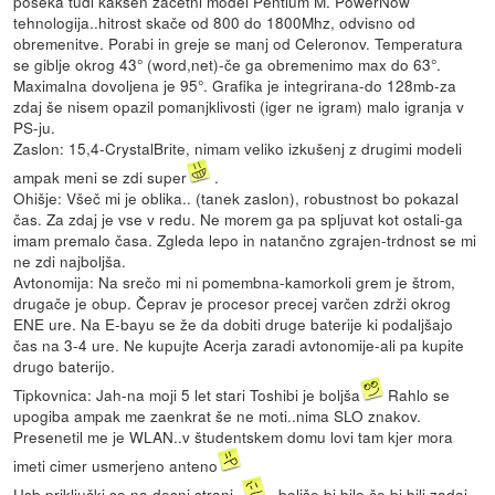
poseka tudi kakšen začetni model Pentium M. PowerNow
tehnologija..hitrost skače od 800 do 1800Mhz, odvisno od
obremenitve. Porabi in greje se manj od Celeronov. Temperatura
se giblje okrog 43° (word,net)-če ga obremenimo max do 63°.
Maximalna dovoljena je 95°. Grafika je integrirana-do 128mb-za
zdaj še nisem opazil pomanjklivosti (iger ne igram) malo igranja v
PS-ju.
Zaslon: 15,4-CrystalBrite, nimam veliko izkušenj z drugimi modeli
ampak meni se zdi super
.
Ohišje: Všeč mi je oblika.. (tanek zaslon), robustnost bo pokazal
čas. Za zdaj je vse v redu. Ne morem ga pa spljuvat kot ostali-ga
imam premalo časa. Zgleda lepo in natančno zgrajen-trdnost se mi
ne zdi najboljša.
Avtonomija: Na srečo mi ni pomembna-kamorkoli grem je štrom,
drugače je obup. Čeprav je procesor precej varčen zdrži okrog
ENE ure. Na E-bayu se že da dobiti druge baterije ki podaljšajo
čas na 3-4 ure. Ne kupujte Acerja zaradi avtonomije-ali pa kupite
drugo baterijo.
Tipkovnica: Jah-na moji 5 let stari Toshibi je boljša
Rahlo se
upogiba ampak me zaenkrat še ne moti..nima SLO znakov.
Presenetil me je WLAN..v študentskem domu lovi tam kjer mora
imeti cimer usmerjeno anteno
Usb priključki so na desni strani..
..boljše bi bilo če bi bili zadaj.