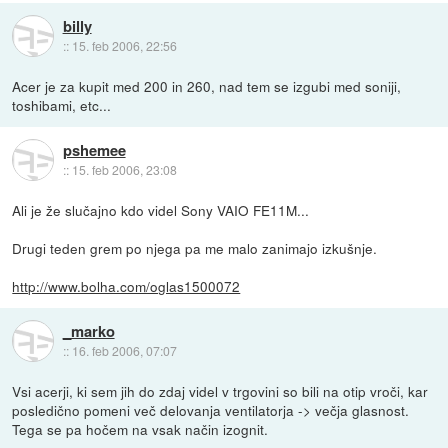
billy
::
15. feb 2006, 22:56
Acer je za kupit med 200 in 260, nad tem se izgubi med soniji,
toshibami, etc...
pshemee
::
15. feb 2006, 23:08
Ali je že slučajno kdo videl Sony VAIO FE11M...
Drugi teden grem po njega pa me malo zanimajo izkušnje.
http://www.bolha.com/oglas1500072
_marko
::
16. feb 2006, 07:07
Vsi acerji, ki sem jih do zdaj videl v trgovini so bili na otip vroči, kar
posledično pomeni več delovanja ventilatorja -> večja glasnost.
Tega se pa hočem na vsak način izognit.