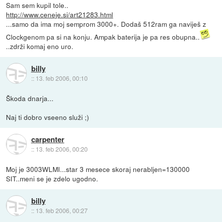
Sam sem kupil tole..
http://www.ceneje.si/art21283.html
...samo da ima moj semprom 3000+. Dodaš 512ram ga naviješ z
Clockgenom pa si na konju. Ampak baterija je pa res obupna..
..zdrži komaj eno uro.
billy
::
13. feb 2006, 00:10
Škoda dnarja...
Naj ti dobro vseeno služi ;)
carpenter
::
13. feb 2006, 00:20
Moj je 3003WLMI...star 3 mesece skoraj nerabljen=130000
SIT..meni se je zdelo ugodno.
billy
::
13. feb 2006, 00:27