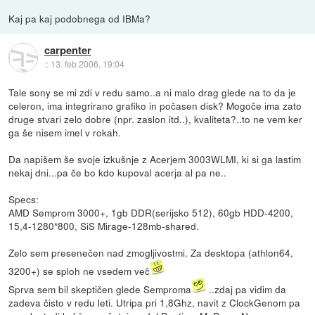
Kaj pa kaj podobnega od IBMa?
carpenter
::
13. feb 2006, 19:04
Tale sony se mi zdi v redu samo..a ni malo drag glede na to da je
celeron, ima integrirano grafiko in počasen disk? Mogoče ima zato
druge stvari zelo dobre (npr. zaslon itd..), kvaliteta?..to ne vem ker
ga še nisem imel v rokah.
Da napišem še svoje izkušnje z Acerjem 3003WLMI, ki si ga lastim
nekaj dni...pa če bo kdo kupoval acerja al pa ne..
Specs:
AMD Semprom 3000+, 1gb DDR(serijsko 512), 60gb HDD-4200,
15,4-1280*800, SiS Mirage-128mb-shared.
Zelo sem presenečen nad zmogljivostmi. Za desktopa (athlon64,
3200+) se sploh ne vsedem več
Sprva sem bil skeptičen glede Semproma
..zdaj pa vidim da
zadeva čisto v redu leti. Utripa pri 1,8Ghz, navit z ClockGenom pa