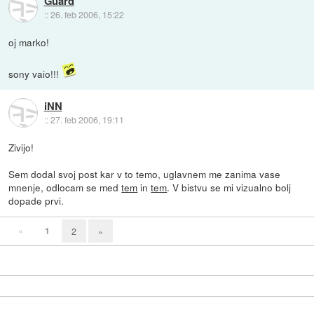
Guard
::
26. feb 2006, 15:22
oj marko!
sony vaio!!!
iNN
::
27. feb 2006, 19:11
Zivijo!
Sem dodal svoj post kar v to temo, uglavnem me zanima vase
mnenje, odlocam se med
tem
in
tem
. V bistvu se mi vizualno bolj
dopade prvi.
«
1
2
»