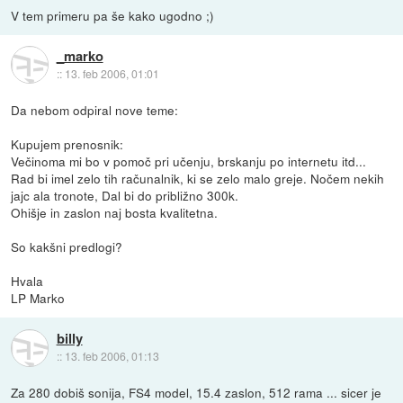
V tem primeru pa še kako ugodno ;)
_marko
::
13. feb 2006, 01:01
Da nebom odpiral nove teme:
Kupujem prenosnik:
Večinoma mi bo v pomoč pri učenju, brskanju po internetu itd...
Rad bi imel zelo tih računalnik, ki se zelo malo greje. Nočem nekih
jajc ala tronote, Dal bi do približno 300k.
Ohišje in zaslon naj bosta kvalitetna.
So kakšni predlogi?
Hvala
LP Marko
billy
::
13. feb 2006, 01:13
Za 280 dobiš sonija, FS4 model, 15.4 zaslon, 512 rama ... sicer je