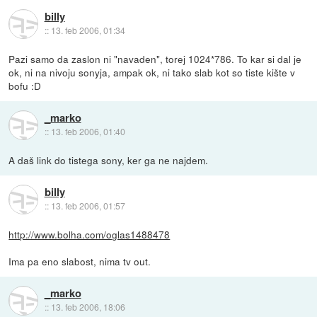
billy
::
13. feb 2006, 01:34
Pazi samo da zaslon ni "navaden", torej 1024*786. To kar si dal je
ok, ni na nivoju sonyja, ampak ok, ni tako slab kot so tiste kište v
bofu :D
_marko
::
13. feb 2006, 01:40
A daš link do tistega sony, ker ga ne najdem.
billy
::
13. feb 2006, 01:57
http://www.bolha.com/oglas1488478
Ima pa eno slabost, nima tv out.
_marko
::
13. feb 2006, 18:06