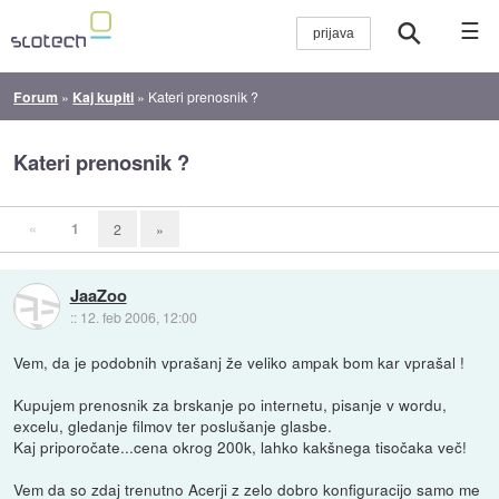
☰
Forum
»
Kaj kupiti
»
Kateri prenosnik ?
Kateri prenosnik ?
«
1
2
»
JaaZoo
::
12. feb 2006, 12:00
Vem, da je podobnih vprašanj že veliko ampak bom kar vprašal !
Kupujem prenosnik za brskanje po internetu, pisanje v wordu,
excelu, gledanje filmov ter poslušanje glasbe.
Kaj priporočate...cena okrog 200k, lahko kakšnega tisočaka več!
Vem da so zdaj trenutno Acerji z zelo dobro konfiguracijo samo me