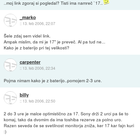
..moj link zgoraj si pogledal? Tisti ima namreč `17..
_marko
::
13. feb 2006, 22:07
Šele zdaj sem videl link.
Ampak mislim, da mi je 17" je preveč. Al pa tud ne...
Kako je z baterijo pri tej velikosti?
carpenter
::
13. feb 2006, 22:34
Pojma nimam kako je z baterijo..pomojem 2-3 ure.
billy
::
13. feb 2006, 22:50
2 do 3 ure je malce optimistično za 17. Sony drži 2 urci pa še to
komaj, tako da dvomim da ima toshiba rezerve za polno uro.
Razen seveda če se svetilnost monitorja zniža, ker 17 kar fajn kuri
:)