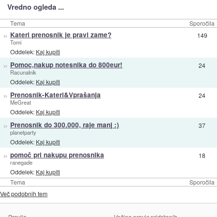
Vredno ogleda ...
Tema
Sporočila
»
Kateri prenosnik je pravi zame?
149
Tomi
Oddelek:
Kaj kupiti
»
Pomoc,nakup notesnika do 800eur!
24
Racunalnik
Oddelek:
Kaj kupiti
»
Prenosnik-Kateri&Vprašanja
24
MeGreat
Oddelek:
Kaj kupiti
»
Prenosnik do 300.000, raje manj :)
37
planetparty
Oddelek:
Kaj kupiti
»
pomoč pri nakupu prenosnika
18
ranegade
Oddelek:
Kaj kupiti
Tema
Sporočila
Več podobnih tem
Pravila
Večina pravic pridržanih