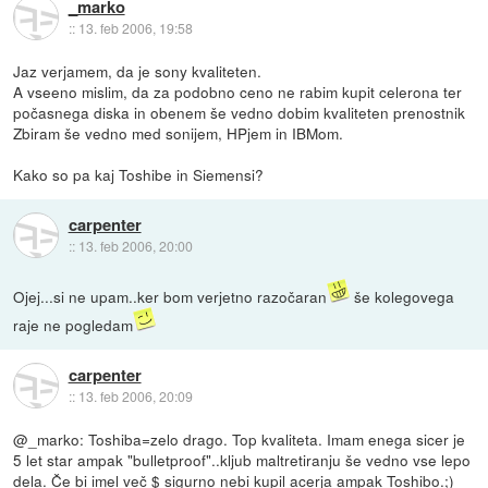
_marko
::
13. feb 2006, 19:58
Jaz verjamem, da je sony kvaliteten.
A vseeno mislim, da za podobno ceno ne rabim kupit celerona ter
počasnega diska in obenem še vedno dobim kvaliteten prenostnik
Zbiram še vedno med sonijem, HPjem in IBMom.
Kako so pa kaj Toshibe in Siemensi?
carpenter
::
13. feb 2006, 20:00
Ojej...si ne upam..ker bom verjetno razočaran
še kolegovega
raje ne pogledam
carpenter
::
13. feb 2006, 20:09
@_marko: Toshiba=zelo drago. Top kvaliteta. Imam enega sicer je
5 let star ampak "bulletproof"..kljub maltretiranju še vedno vse lepo
dela. Če bi imel več $ sigurno nebi kupil acerja ampak Toshibo.;)