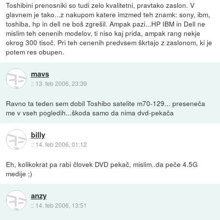
Toshibini prenosniki so tudi zelo kvalitetni, pravtako zaslon. V
glavnem je tako...z nakupom katere imzmed teh znamk: sony, ibm,
toshiba, hp in dell ne boš zgrešil. Ampak pazi...HP IBM in Dell ne
mislim teh cenenih modelov, ti niso kaj prida, ampak rang nekje
okrog 300 tisoč. Pri teh cenenih predvsem škrtajo z zaslonom, ki je
potem res obupen.
mavs
::
13. feb 2006, 23:39
Ravno ta teden sem dobil Toshibo satelite m70-129... preseneča
me v vseh pogledih...škoda samo da nima dvd-pekača
billy
::
14. feb 2006, 01:12
Eh, kolikokrat pa rabi človek DVD pekač, mislim..da peče 4.5G
medije ;)
anzy
::
14. feb 2006, 13:51