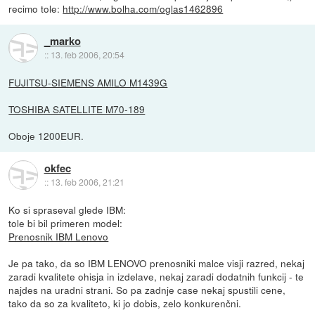
recimo tole:
http://www.bolha.com/oglas1462896
_marko
::
13. feb 2006, 20:54
FUJITSU-SIEMENS AMILO M1439G
TOSHIBA SATELLITE M70-189
Oboje 1200EUR.
okfec
::
13. feb 2006, 21:21
Ko si spraseval glede IBM:
tole bi bil primeren model:
Prenosnik IBM Lenovo
Je pa tako, da so IBM LENOVO prenosniki malce visji razred, nekaj
zaradi kvalitete ohisja in izdelave, nekaj zaradi dodatnih funkcij - te
najdes na uradni strani. So pa zadnje case nekaj spustili cene,
tako da so za kvaliteto, ki jo dobis, zelo konkurenčni.