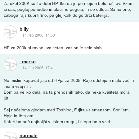
Za okol 200K se že dobi HP, tko da je po mojem bolš rešitev. Vzemi
si čas, poglej ponudbe in plačilne pogoje, in se odloči. Samo eno,
zaboga rajš kupi firmo, pa glej kolk dolgo drži baterija.
billy
::
14. feb 2006, 14:50
HP za 200k ni ravno kvaliteten, zaslon je zelo slab.
_marko
::
14. feb 2006, 17:41
Ne mislim kupovat jajc od HPja za 200k. Raje odštejem malo več in
imam vsaj mir.
Bom pa veliko delal na ta prenosnik tako, da neka kvaliteta mora
bit.
Sej načeloma gledam med Toshibo, Fujitsu-siemensom, Sonijem,
Hpje in Ibm-om.
Kateri bo pač najboljši v tistem rangu, tistega bom vzel.
nurmaln