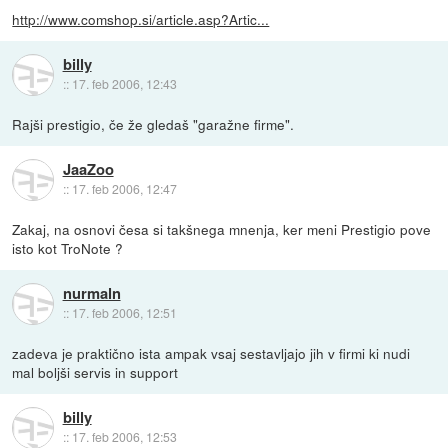
http://www.comshop.si/article.asp?Artic...
billy
::
17. feb 2006, 12:43
Rajši prestigio, če že gledaš "garažne firme".
JaaZoo
::
17. feb 2006, 12:47
Zakaj, na osnovi česa si takšnega mnenja, ker meni Prestigio pove
isto kot TroNote ?
nurmaln
::
17. feb 2006, 12:51
zadeva je praktično ista ampak vsaj sestavljajo jih v firmi ki nudi
mal boljši servis in support
billy
::
17. feb 2006, 12:53