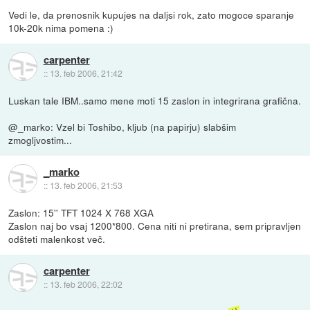
Vedi le, da prenosnik kupujes na daljsi rok, zato mogoce sparanje
10k-20k nima pomena :)
carpenter
::
13. feb 2006, 21:42
Luskan tale IBM..samo mene moti 15 zaslon in integrirana grafična.
@_marko: Vzel bi Toshibo, kljub (na papirju) slabšim
zmogljvostim...
_marko
::
13. feb 2006, 21:53
Zaslon: 15'' TFT 1024 X 768 XGA
Zaslon naj bo vsaj 1200*800. Cena niti ni pretirana, sem pripravljen
odšteti malenkost več.
carpenter
::
13. feb 2006, 22:02