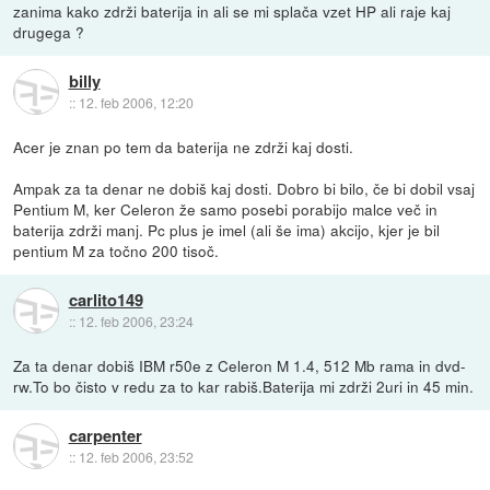
zanima kako zdrži baterija in ali se mi splača vzet HP ali raje kaj
drugega ?
billy
::
12. feb 2006, 12:20
Acer je znan po tem da baterija ne zdrži kaj dosti.
Ampak za ta denar ne dobiš kaj dosti. Dobro bi bilo, če bi dobil vsaj
Pentium M, ker Celeron že samo posebi porabijo malce več in
baterija zdrži manj. Pc plus je imel (ali še ima) akcijo, kjer je bil
pentium M za točno 200 tisoč.
carlito149
::
12. feb 2006, 23:24
Za ta denar dobiš IBM r50e z Celeron M 1.4, 512 Mb rama in dvd-
rw.To bo čisto v redu za to kar rabiš.Baterija mi zdrži 2uri in 45 min.
carpenter
::
12. feb 2006, 23:52