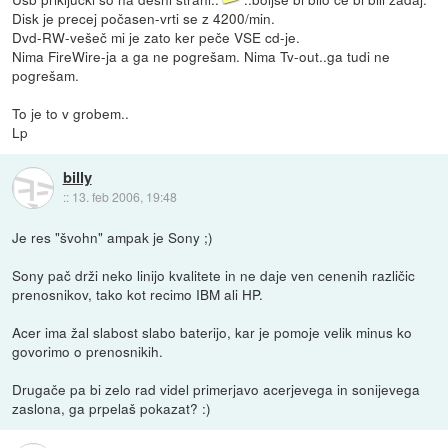
Disk je precej počasen-vrti se z 4200/min.
Dvd-RW-vešeč mi je zato ker peče VSE cd-je.
Nima FireWire-ja a ga ne pogrešam. Nima Tv-out..ga tudi ne
pogrešam.
To je to v grobem..
Lp
billy
::
13. feb 2006, 19:48
Je res "švohn" ampak je Sony ;)
Sony pač drži neko linijo kvalitete in ne daje ven cenenih različic
prenosnikov, tako kot recimo IBM ali HP.
Acer ima žal slabost slabo baterijo, kar je pomoje velik minus ko
govorimo o prenosnikih.
Drugače pa bi zelo rad videl primerjavo acerjevega in sonijevega
zaslona, ga prpelaš pokazat? :)