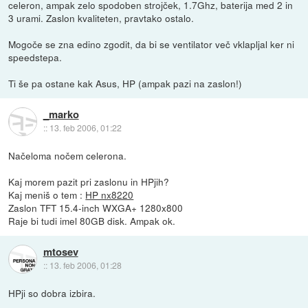
celeron, ampak zelo spodoben strojček, 1.7Ghz, baterija med 2 in
3 urami. Zaslon kvaliteten, pravtako ostalo.
Mogoče se zna edino zgodit, da bi se ventilator več vklapljal ker ni
speedstepa.
Ti še pa ostane kak Asus, HP (ampak pazi na zaslon!)
_marko
::
13. feb 2006, 01:22
Načeloma nočem celerona.
Kaj morem pazit pri zaslonu in HPjih?
Kaj meniš o tem :
HP nx8220
Zaslon TFT 15.4-inch WXGA+ 1280x800
Raje bi tudi imel 80GB disk. Ampak ok.
mtosev
::
13. feb 2006, 01:28
HPji so dobra izbira.