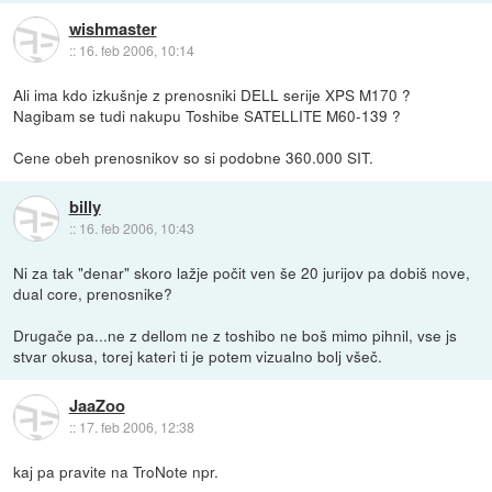
wishmaster
::
16. feb 2006, 10:14
Ali ima kdo izkušnje z prenosniki DELL serije XPS M170 ?
Nagibam se tudi nakupu Toshibe SATELLITE M60-139 ?
Cene obeh prenosnikov so si podobne 360.000 SIT.
billy
::
16. feb 2006, 10:43
Ni za tak "denar" skoro lažje počit ven še 20 jurijov pa dobiš nove,
dual core, prenosnike?
Drugače pa...ne z dellom ne z toshibo ne boš mimo pihnil, vse js
stvar okusa, torej kateri ti je potem vizualno bolj všeč.
JaaZoo
::
17. feb 2006, 12:38
kaj pa pravite na TroNote npr.