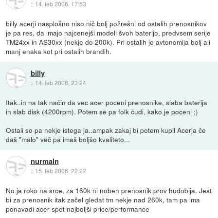
::
14. feb 2006, 17:53
billy acerji nasplošno niso nič bolj požrešni od ostalih prenosnikov
je pa res, da imajo najcenejši modeli švoh baterijo, predvsem serije
TM24xx in AS30xx (nekje do 200k). Pri ostalih je avtonomija bolj ali
manj enaka kot pri ostalih brandih.
billy
::
14. feb 2006, 23:24
Itak..in na tak način da vec acer poceni prenosnike, slaba baterija
in slab disk (4200rpm). Potem se pa folk čudi, kako je poceni ;)
Ostali so pa nekje istega ja..ampak zakaj bi potem kupil Acerja če
daš "malo" več pa imaš boljšo kvaliteto...
nurmaln
::
15. feb 2006, 22:22
No ja roko na srce, za 160k ni noben prenosnik prov hudobija. Jest
bi za prenosnik itak začel gledat tm nekje nad 260k, tam pa ima
ponavadi acer spet najboljši price/performance