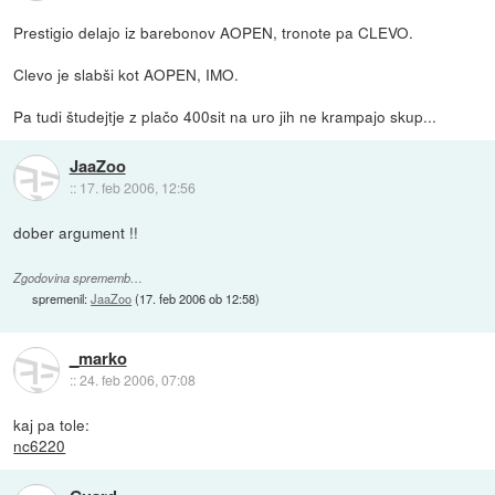
Prestigio delajo iz barebonov AOPEN, tronote pa CLEVO.
Clevo je slabši kot AOPEN, IMO.
Pa tudi študejtje z plačo 400sit na uro jih ne krampajo skup...
JaaZoo
::
17. feb 2006, 12:56
dober argument !!
Zgodovina sprememb…
spremenil:
JaaZoo
(
17. feb 2006 ob 12:58
)
_marko
::
24. feb 2006, 07:08
kaj pa tole:
nc6220