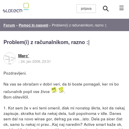
☰
Forum
»
Pomoč in nasveti
»
Problem(i) z računalnikom, razno :|
Problem(i) z računalnikom, razno :|
Marc`
::
24. jan 2006, 23:31
Pozdravljeni.
Na vas se obračam v dobri veri, da bi boste pomagali, ker mi bo
računalnik popil vse živce
.
Bom oštevilčil.
1. Kot sem že v eni temi omenil, disk mi nonstop škrta, kot da nekaj
zapisuje, skratka kot da nekaj dela, tudi popolnoma v idle. Danes
sem dal na novo winse gor, defrag pa vse...isto. Dela pa sicer čist
ok, samo tu nekaj ni prav...Kaj naj naredim? Active smart kaže ok,