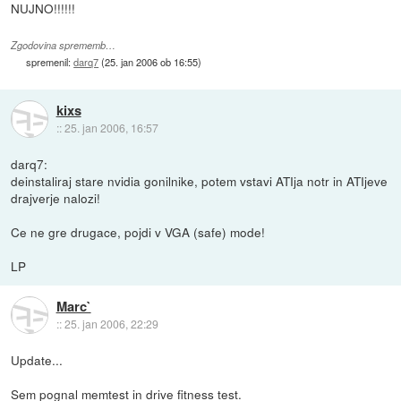
NUJNO!!!!!!
Zgodovina sprememb…
spremenil:
darq7
(
25. jan 2006 ob 16:55
)
kixs
::
25. jan 2006, 16:57
darq7:
deinstaliraj stare nvidia gonilnike, potem vstavi ATIja notr in ATIjeve
drajverje nalozi!
Ce ne gre drugace, pojdi v VGA (safe) mode!
LP
Marc`
::
25. jan 2006, 22:29
Update...
Sem pognal memtest in drive fitness test.