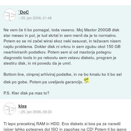
`DoC
::
25. jan 2006, 01:48
Ne vem če ti bo pomagal, toda vseeno. Moj Maxtor 200GB disk
star mesec in pol, je tud skrtal in sem menil da je to normalno.
Potem so se mi začel winsi skoz neki sesuvat, in težavam nisem
najdu problema. Dokler disk ni crknu in sem zgubu okol 150 GB
nearhiviranih podatkov. Potem sem si od maxtorja potegnu
diagnostic tools in po rebootu sem vstavu disketu, program je
stestiru disk, in mi povedu da je umrl.
Bottom line, cimprej arhiviraj podatke, in ne bo kmalu ko ti bo sel
disk po gobe. Potem pa uveljavis garancijo.
P.S. Kter disk pa mas to?
kixs
::
25. jan 2006, 09:33
Ti lepo precekiraj RAM in HDD. Eno disketo si bos pa ze naredil
(sicer lahko potegnes dol ISO in zapohas na CD! Potem ti bo jasno