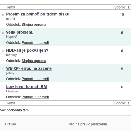
Tema
Sporočila
»
Prosim za pomoč pri trdem disku
10
marnit
Oddelek:
Strojna oprema
»
velik problem...
6
HyperGL
Oddelek:
Pomoč in nasveti
»
HDD-ali je pokvarjen?
6
fastfury
Oddelek:
Strojna oprema
»
WinXP- error, ne zažene
5
jjohny
Oddelek:
Pomoč in nasveti
»
Low level format IBM
6
Phoebus
Oddelek:
Pomoč in nasveti
Tema
Sporočila
Več podobnih tem
Pravila
Večina pravic pridržanih