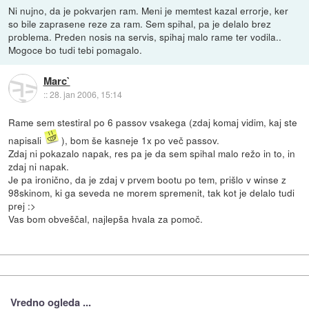
Ni nujno, da je pokvarjen ram. Meni je memtest kazal errorje, ker
so bile zaprasene reze za ram. Sem spihal, pa je delalo brez
problema. Preden nosis na servis, spihaj malo rame ter vodila..
Mogoce bo tudi tebi pomagalo.
Marc`
::
28. jan 2006, 15:14
Rame sem stestiral po 6 passov vsakega (zdaj komaj vidim, kaj ste
napisali
), bom še kasneje 1x po več passov.
Zdaj ni pokazalo napak, res pa je da sem spihal malo režo in to, in
zdaj ni napak.
Je pa ironično, da je zdaj v prvem bootu po tem, prišlo v winse z
98skinom, ki ga seveda ne morem spremenit, tak kot je delalo tudi
prej :>
Vas bom obveščal, najlepša hvala za pomoč.
Vredno ogleda ...