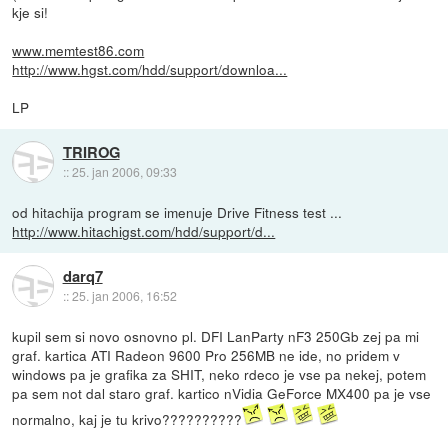
kje si!
www.memtest86.com
http://www.hgst.com/hdd/support/downloa...
LP
TRIROG
::
25. jan 2006, 09:33
od hitachija program se imenuje Drive Fitness test ...
http://www.hitachigst.com/hdd/support/d...
darq7
::
25. jan 2006, 16:52
kupil sem si novo osnovno pl. DFI LanParty nF3 250Gb zej pa mi
graf. kartica ATI Radeon 9600 Pro 256MB ne ide, no pridem v
windows pa je grafika za SHIT, neko rdeco je vse pa nekej, potem
pa sem not dal staro graf. kartico nVidia GeForce MX400 pa je vse
normalno, kaj je tu krivo??????????