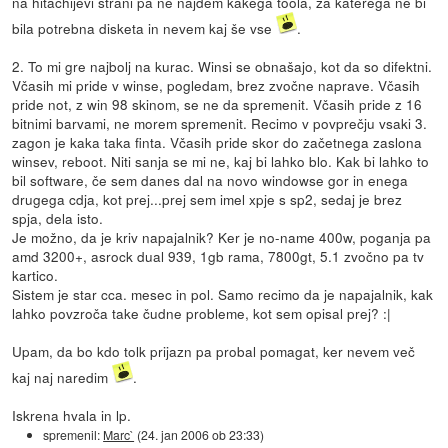
na hitachijevi strani pa ne najdem kakega toola, za katerega ne bi
bila potrebna disketa in nevem kaj še vse
.
2. To mi gre najbolj na kurac. Winsi se obnašajo, kot da so difektni.
Včasih mi pride v winse, pogledam, brez zvočne naprave. Včasih
pride not, z win 98 skinom, se ne da spremenit. Včasih pride z 16
bitnimi barvami, ne morem spremenit. Recimo v povprečju vsaki 3.
zagon je kaka taka finta. Včasih pride skor do začetnega zaslona
winsev, reboot. Niti sanja se mi ne, kaj bi lahko blo. Kak bi lahko to
bil software, če sem danes dal na novo windowse gor in enega
drugega cdja, kot prej...prej sem imel xpje s sp2, sedaj je brez
spja, dela isto.
Je možno, da je kriv napajalnik? Ker je no-name 400w, poganja pa
amd 3200+, asrock dual 939, 1gb rama, 7800gt, 5.1 zvočno pa tv
kartico.
Sistem je star cca. mesec in pol. Samo recimo da je napajalnik, kak
lahko povzroča take čudne probleme, kot sem opisal prej? :|
Upam, da bo kdo tolk prijazn pa probal pomagat, ker nevem več
kaj naj naredim
.
Iskrena hvala in lp.
spremenil:
Marc`
(
24. jan 2006 ob 23:33
)