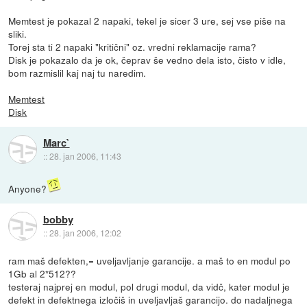
Memtest je pokazal 2 napaki, tekel je sicer 3 ure, sej vse piše na
sliki.
Torej sta ti 2 napaki "kritični" oz. vredni reklamacije rama?
Disk je pokazalo da je ok, čeprav še vedno dela isto, čisto v idle,
bom razmislil kaj naj tu naredim.
Memtest
Disk
Marc`
::
28. jan 2006, 11:43
Anyone?
bobby
::
28. jan 2006, 12:02
ram maš defekten,= uveljavljanje garancije. a maš to en modul po
1Gb al 2*512??
testeraj najprej en modul, pol drugi modul, da vidč, kater modul je
defekt in defektnega izločiš in uveljavljaš garancijo. do nadaljnega