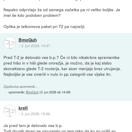
Napako odprvlajo že od samega začetka pa ni veliko boljše. Je
imel še kdo podoben problem?
Optika je telkomova paket pri T2 pa največji.
BmoQuh
::
3. jun 2026, 14:47
Pred T-2 je delovalo vse b.p.? Če ni bilo nikakršne spremembe
pred hišo in v hiši glede omrežja, je možno, da je kaj slabo
skonektano glede T-2 routerja, kar sicer menjajo brez utrujanja.
Najboljše je vse zmeriti v nulo in pp zategniti vse vijake itn.
Zgodovina sprememb…
spremenilo:
BmoQuh
(
3. jun 2026 ob 14:49
)
krefi
::
3. jun 2026, 15:46
Ja pred tem je delovalo vse b.p.
Tudi drugih stvari se ninurejalo po tem tako da ko so prišli so