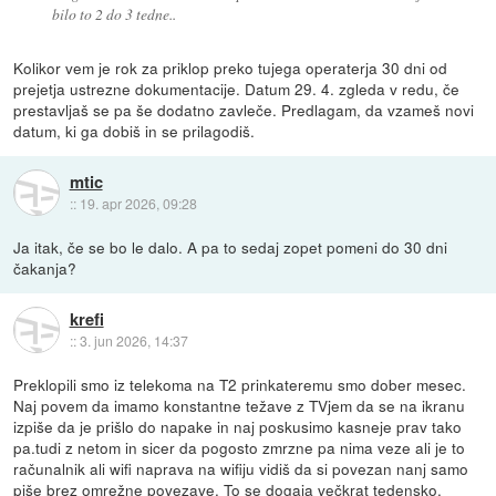
bilo to 2 do 3 tedne..
Kolikor vem je rok za priklop preko tujega operaterja 30 dni od
prejetja ustrezne dokumentacije. Datum 29. 4. zgleda v redu, če
prestavljaš se pa še dodatno zavleče. Predlagam, da vzameš novi
datum, ki ga dobiš in se prilagodiš.
mtic
::
19. apr 2026, 09:28
Ja itak, če se bo le dalo. A pa to sedaj zopet pomeni do 30 dni
čakanja?
krefi
::
3. jun 2026, 14:37
Preklopili smo iz telekoma na T2 prinkateremu smo dober mesec.
Naj povem da imamo konstantne težave z TVjem da se na ikranu
izpiše da je prišlo do napake in naj poskusimo kasneje prav tako
pa.tudi z netom in sicer da pogosto zmrzne pa nima veze ali je to
računalnik ali wifi naprava na wifiju vidiš da si povezan nanj samo
piše brez omrežne povezave. To se dogaja večkrat tedensko.