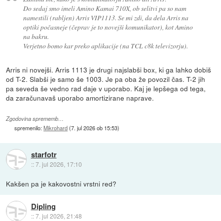
Do sedaj smo imeli Amino Kamai 710X, ob selitvi pa so nam
namestili (rabljen) Arris VIP1113. Se mi zdi, da dela Arris na
optiki počasneje (čeprav je to novejši komunikator), kot Amino
na bakru.
Verjetno bomo kar preko aplikacije (na TCL c8k televizorju).
Arris ni novejši. Arris 1113 je drugi najslabši box, ki ga lahko dobiš
od T-2. Slabši je samo še 1003. Je pa oba že povozil čas. T-2 jih
pa seveda še vedno rad daje v uporabo. Kaj je lepšega od tega,
da zaračunavaš uporabo amortizirane naprave.
Zgodovina sprememb…
spremenilo:
Mikrohard
(
7. jul 2026 ob 15:53
)
starfotr
::
7. jul 2026, 17:10
Kakšen pa je kakovostni vrstni red?
Dipling
::
7. jul 2026, 21:48