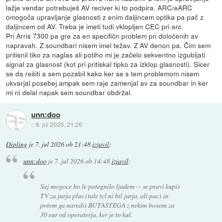
lažje vendar potrebuješ AV reciver ki to podpira. ARC/eARC
omogoča upravljanje glasnosti z enim daljincem optika pa pač z
daljincem od AV. Treba je imeti tudi vklopljen CEC pri arc.
Pri Arris 7300 pa gre za en specifičn problem pri določenih av
napravah. Z soundbari nisem imel težav. Z AV denon pa. Čim sem
pritisnil tiko za naglas ali potiho mi je začelo sekventno izgubljati
signal za glasnost (kot pri pritiskal tipko za izklop glasnosti). Sicer
se da rešiti a sem pozabil kako ker se s tem problemom nisem
ukvarjal posebej ampak sem raje zamenjal av za soundbar in ker
mi ni delal napak sem soundbar obdržal.
unn:doo
::
8. jul 2026, 21:26
Dipling
je
7. jul 2026 ob 21:48
izjavil
:
unn:doo
je
7. jul 2026 ob 14:48
izjavil
:
Saj mogoce bo le potegnilo ljudem -- se pravi kupis
TV za jurja plus (tale tcl ni bil jurja, ali pac) in
potem ga naredis BUTASTEGA z nekim boxom za
30 eur od operaterja, ker je to kul.