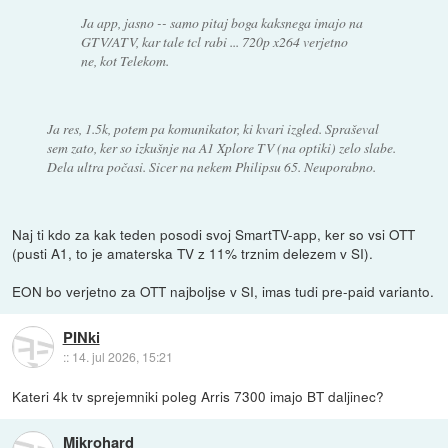
Ja app, jasno -- samo pitaj boga kaksnega imajo na
GTV/ATV, kar tale tcl rabi ... 720p x264 verjetno
ne, kot Telekom.
Ja res, 1.5k, potem pa komunikator, ki kvari izgled. Spraševal
sem zato, ker so izkušnje na A1 Xplore TV (na optiki) zelo slabe.
Dela ultra počasi. Sicer na nekem Philipsu 65. Neuporabno.
Naj ti kdo za kak teden posodi svoj SmartTV-app, ker so vsi OTT
(pusti A1, to je amaterska TV z 11% trznim delezem v SI).
EON bo verjetno za OTT najboljse v SI, imas tudi pre-paid varianto.
PINki
::
14. jul 2026, 15:21
Kateri 4k tv sprejemniki poleg Arris 7300 imajo BT daljinec?
Mikrohard