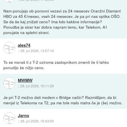
Nam ponujajo ob ponovni vezavi za 24 mesecev Oranžni Diamant
HBO za 45 €/mesec, vseh 24 mesecev. Je pa pri nas optika OŠO.
Se da še kaj znižati ceno? Ima kdo kakšne informacije?
Ponudba je sicer kar dobra napram temu, kar Telekom, A1
ponujata na spletni strani.
ales74
::
28. jul 2026, 13:57:16
To se moraš ti z T-2 oziroma zastopnikom zmenit če ti lahko
ponudijo še nižjo ceno.
MWMW
::
28. jul 2026, 16:11:28
Je pri T-2 možno dati modem v Bridge način? Razmišljam, da bi
menjal iz Telekoma na T2, pa me tole malo matra če je (še) možno.
Jarno
::
28. jul 2026, 16:43:00