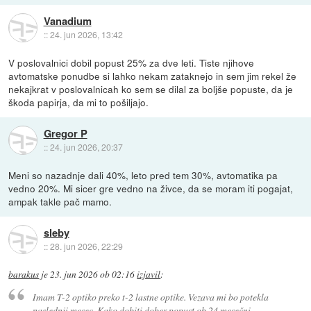
Vanadium
::
24. jun 2026, 13:42
V poslovalnici dobil popust 25% za dve leti. Tiste njihove
avtomatske ponudbe si lahko nekam zataknejo in sem jim rekel že
nekajkrat v poslovalnicah ko sem se dilal za boljše popuste, da je
škoda papirja, da mi to pošiljajo.
Gregor P
::
24. jun 2026, 20:37
Meni so nazadnje dali 40%, leto pred tem 30%, avtomatika pa
vedno 20%. Mi sicer gre vedno na živce, da se moram iti pogajat,
ampak takle pač mamo.
sleby
::
28. jun 2026, 22:29
barakus
je
23. jun 2026 ob 02:16
izjavil
:
Imam T-2 optiko preko t-2 lastne optike. Vezava mi bo potekla
naslednji mesec. Kako dobiti dober popust ob 24 mesečni