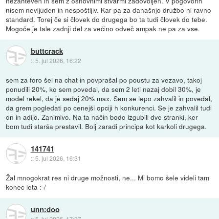
nezahteven in sem z osnovnimi stvarmi zadovoljen. V pogovorih
nisem nevljuden in nespoštljiv. Kar pa za današnjo družbo ni ravno
standard. Torej če si človek do drugega bo ta tudi človek do tebe.
Mogoče je tale zadnji del za večino odveč ampak ne pa za vse.
buttcrack
::
5. jul 2026, 16:22
sem za foro šel na chat in povprašal po poustu za vezavo, takoj
ponudili 20%, ko sem povedal, da sem 2 leti nazaj dobil 30%, je
model rekel, da je sedaj 20% max. Sem se lepo zahvalil in povedal,
da grem pogledati po cenejši opciji h konkurenci. Se je zahvalil tudi
on in adijo. Zanimivo. Na ta način bodo izgubili dve stranki, ker
bom tudi starša prestavil. Bolj zaradi principa kot karkoli drugega.
141741
::
5. jul 2026, 16:31
Žal mnogokrat res ni druge možnosti, ne... Mi bomo šele videli tam
konec leta :-/
unn:doo
::
5. jul 2026, 17:37