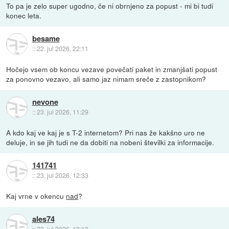
To pa je zelo super ugodno, če ni obrnjeno za popust - mi bi tudi
konec leta.
besame
::
22. jul 2026, 22:11
Hočejo vsem ob koncu vezave povečati paket in zmanjšati popust
za ponovno vezavo, ali samo jaz nimam sreče z zastopnikom?
nevone
::
23. jul 2026, 11:29
A kdo kaj ve kaj je s T-2 internetom? Pri nas že kakšno uro ne
deluje, in se jih tudi ne da dobiti na nobeni številki za informacije.
141741
::
23. jul 2026, 12:33
Kaj vrne v okencu
nad
?
ales74
::
23. jul 2026, 13:13