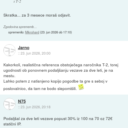
s T-2
Skratka... za 3 mesece moraš odjavit.
Zgodovina sprememb…
spremenilo:
Mikrohard
(
23. jun 2026 ob 17:10
)
Jarno
::
23. jun 2026, 20:00
Kakorkoli, realistična referenca obstoječega naročnika T-2, torej
ugodnosti ob ponovnem podaljšanju vezave za dve leti, je na
mestu.
Lahko potem z natisnjeno kopijo pogodbe ta gre s seboj v
poslovalnico, da tam ne bodo slepomišili.
N75
::
23. jun 2026, 20:18
Podaljšal za dve leti vezave popust 30% iz 100 na 70 oz 72€
statični IP.