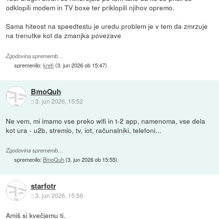
odklopili modem in TV boxe ter priklopili njihov opremo.
Sama hiteost na speedtestu je uredu problem je v tem da zmrzuje
na trenutke kot da zmanjka povezave
Zgodovina sprememb…
spremenilo:
krefi
(
3. jun 2026 ob 15:47
)
BmoQuh
::
3. jun 2026, 15:52
Ne vem, mi imamo vse preko wifi in t-2 app, namenoma, vse dela
kot ura - u2b, stremio, tv, iot, računalniki, telefoni...
Zgodovina sprememb…
spremenilo:
BmoQuh
(
3. jun 2026 ob 15:55
)
starfotr
::
3. jun 2026, 15:56
Amiš si kvečjemu ti.