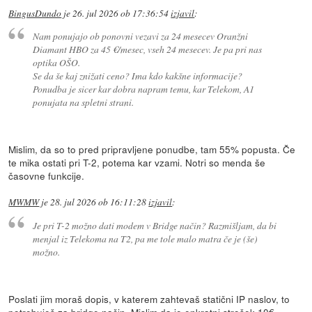
BingusDundo
je
26. jul 2026 ob 17:36:54
izjavil
:
Nam ponujajo ob ponovni vezavi za 24 mesecev Oranžni
Diamant HBO za 45 €/mesec, vseh 24 mesecev. Je pa pri nas
optika OŠO.
Se da še kaj znižati ceno? Ima kdo kakšne informacije?
Ponudba je sicer kar dobra napram temu, kar Telekom, A1
ponujata na spletni strani.
Mislim, da so to pred pripravljene ponudbe, tam 55% popusta. Če
te mika ostati pri T-2, potema kar vzami. Notri so menda še
časovne funkcije.
MWMW
je
28. jul 2026 ob 16:11:28
izjavil
:
Je pri T-2 možno dati modem v Bridge način? Razmišljam, da bi
menjal iz Telekoma na T2, pa me tole malo matra če je (še)
možno.
Poslati jim moraš dopis, v katerem zahtevaš statični IP naslov, to
potrebuješ za bridge način. Mislim da je enkratni strošek 10€,