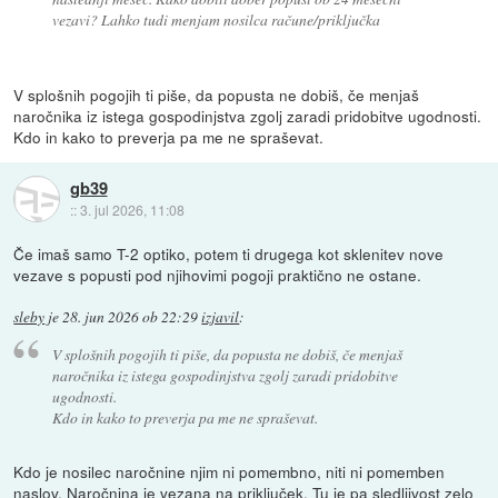
vezavi? Lahko tudi menjam nosilca račune/priključka
V splošnih pogojih ti piše, da popusta ne dobiš, če menjaš
naročnika iz istega gospodinjstva zgolj zaradi pridobitve ugodnosti.
Kdo in kako to preverja pa me ne spraševat.
gb39
::
3. jul 2026, 11:08
Če imaš samo T-2 optiko, potem ti drugega kot sklenitev nove
vezave s popusti pod njihovimi pogoji praktično ne ostane.
sleby
je
28. jun 2026 ob 22:29
izjavil
:
V splošnih pogojih ti piše, da popusta ne dobiš, če menjaš
naročnika iz istega gospodinjstva zgolj zaradi pridobitve
ugodnosti.
Kdo in kako to preverja pa me ne spraševat.
Kdo je nosilec naročnine njim ni pomembno, niti ni pomemben
naslov. Naročnina je vezana na priključek. Tu je pa sledljivost zelo