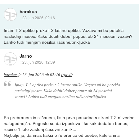
barakus
::
23. jun 2026, 02:16
Imam T-2 optiko preko t-2 lastne optike. Vezava mi bo potekla
naslednji mesec. Kako dobiti dober popust ob 24 mesečni vezavi?
Lahko tudi menjam nosilca račune/priključka
Jarno
::
23. jun 2026, 12:39
barakus
je
23. jun 2026 ob 02:16
izjavil
:
Imam T-2 optiko preko t-2 lastne optike. Vezava mi bo potekla
naslednji mesec. Kako dobiti dober popust ob 24 mesečni
vezavi? Lahko tudi menjam nosilca račune/priključka
Po prebranem in slišanem, tista prva ponudba s strani T-2 ni vedno
najugodnejša. Pogosto se da izposlovati še kak dodaten bonus,
recimo 1 leto zastonj časovni zamik...
Najbolje je, da imaš kakšno referenco od osebe, katera ima