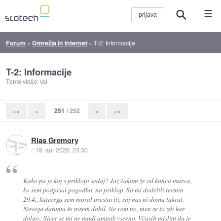
☰
Forum
»
Omrežja in internet
»
T-2: Informacije
T-2: Informacije
Temo vidijo: vsi
251
/ 252
««
«
»
»»
Rias Gremory
::
18. apr 2026, 23:30
Kako pa je kaj s priklopi sedaj? Jaz čakam že od konca marca,
ko sem podpisal pogodbo, na priklop. So mi dodelili termin
29.4., katerega sem moral prestaviti, saj nas ni doma takrat.
Novega datuma še nisem dobil. Ne vem no, men se to zdi kar
dolgo.. Sicer se mi ne mudi ampak vseeno. Včasih mislim da je