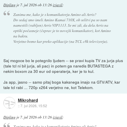
Dipling
je
7. jul 2026 ob 13:26
izjavil
:
Zanima me, kako je s komunikatorju Amino ali Arris?
Do sedaj smo imeli Amino Kamai 710X, ob selitvi pa so nam
namestili (rabljen) Arris VIP1113. Se mi zdi, da dela Arris na
optiki počasneje (čeprav je to novejši komunikator), kot Amino
na bakru.
Verjetno bomo kar preko aplikacije (na TCL c8k televizorju).
Saj mogoce bo le potegnilo ljudem -- se pravi kupis TV za jurja plus
(tale tcl ni bil jurja, ali pac) in potem ga naredis BUTASTEGA z
nekim boxom za 30 eur od operaterja, ker je to kul.
Ja app, jasno -- samo pitaj boga kaksnega imajo na GTV/ATV, kar
tale tcl rabi ... 720p x264 verjetno ne, kot Telekom.
Mikrohard
::
7. jul 2026, 15:52
Dipling
je
7. jul 2026 ob 13:26
izjavil
:
Zanima me, kako je s komunikatorju Amino ali Arris?