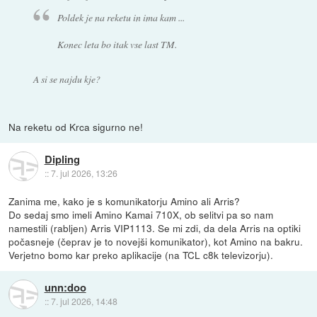
Poldek je na reketu in ima kam ...
Konec leta bo itak vse last TM.
A si se najdu kje?
Na reketu od Krca sigurno ne!
Dipling
::
7. jul 2026, 13:26
Zanima me, kako je s komunikatorju Amino ali Arris?
Do sedaj smo imeli Amino Kamai 710X, ob selitvi pa so nam
namestili (rabljen) Arris VIP1113. Se mi zdi, da dela Arris na optiki
počasneje (čeprav je to novejši komunikator), kot Amino na bakru.
Verjetno bomo kar preko aplikacije (na TCL c8k televizorju).
unn:doo
::
7. jul 2026, 14:48