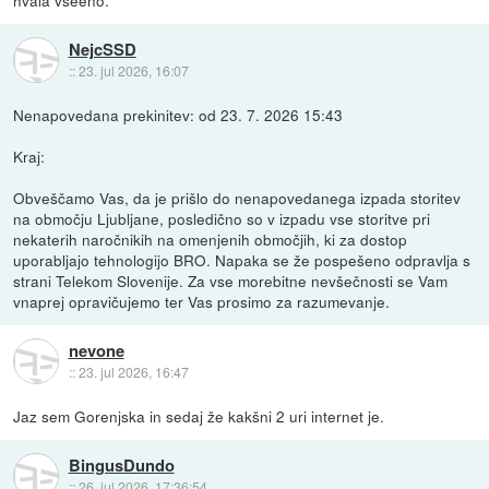
NejcSSD
::
23. jul 2026, 16:07
Nenapovedana prekinitev: od 23. 7. 2026 15:43
Kraj:
Obveščamo Vas, da je prišlo do nenapovedanega izpada storitev
na območju Ljubljane, posledično so v izpadu vse storitve pri
nekaterih naročnikih na omenjenih območjih, ki za dostop
uporabljajo tehnologijo BRO. Napaka se že pospešeno odpravlja s
strani Telekom Slovenije. Za vse morebitne nevšečnosti se Vam
vnaprej opravičujemo ter Vas prosimo za razumevanje.
nevone
::
23. jul 2026, 16:47
Jaz sem Gorenjska in sedaj že kakšni 2 uri internet je.
BingusDundo
::
26. jul 2026, 17:36:54