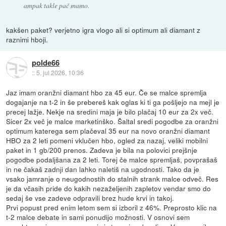
ampak takle pač mamo.
kakšen paket? verjetno igra vlogo ali si optimum ali diamant z
raznimi hboji.
polde66
::
5. jul 2026, 10:36
Jaz imam oranžni diamant hbo za 45 eur. Če se malce spremlja
dogajanje na t-2 in še prebereš kak oglas ki ti ga pošljejo na mejl je
precej lažje. Nekje na sredini maja je bilo plačaj 10 eur za 2x več.
Sicer 2x več je malce marketinško. Šaltal sredi pogodbe za oranžni
optimum katerega sem plačeval 35 eur na novo oranžni diamant
HBO za 2 leti pomeni vklučen hbo, ogled za nazaj, veliki mobilni
paket in 1 gb/200 prenos. Zadeva je bila na polovici prejšnje
pogodbe podaljšana za 2 leti. Torej če malce spremljaš, povprašaš
in ne čakaš zadnji dan lahko naletiš na ugodnosti. Tako da je
vsako jamranje o neugodnostih do stalnih strank malce odveč. Res
je da včasih pride do kakih nezaželjenih zapletov vendar smo do
sedaj še vse zadeve odpravili brez hude krvi in takoj.
Prvi popust pred enim letom sem si izboril z 46%. Preprosto klic na
t-2 malce debate in sami ponudijo možnosti. V osnovi sem