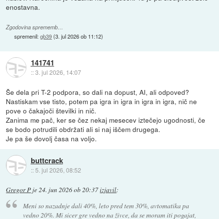
enostavna.
Zgodovina sprememb…
spremenil:
gb39
(
3. jul 2026 ob 11:12
)
141741
::
3. jul 2026, 14:07
Še dela pri T-2 podpora, so dali na dopust, AI, ali odpoved?
Nastiskam vse tisto, potem pa igra in igra in igra in igra, nič ne
pove o čakajoči številki in nič.
Zanima me pač, ker se čez nekaj mesecev iztečejo ugodnosti, če
se bodo potrudili obdržati ali si naj iščem drugega.
Je pa še dovolj časa na voljo.
buttcrack
::
5. jul 2026, 08:52
Gregor P
je
24. jun 2026 ob 20:37
izjavil
:
Meni so nazadnje dali 40%, leto pred tem 30%, avtomatika pa
vedno 20%. Mi sicer gre vedno na živce, da se moram iti pogajat,