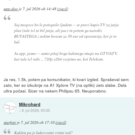
unn:doo
je
7. jul 2026 ob 14:48
izjavil
:
Saj mogoce bo le potegnilo ljudem -- se pravi kupis TV za jurja
plus (tale tcl ni bil jurja, ali pac) in potem ga naredis
BUTASTEGA z nekim boxom za 30 eur od operaterja, ker je to
kul.
Ja app, jasno -- samo pitaj boga kaksnega imajo na GTV/ATV,
kar tale tcl rabi ... 720p x264 verjetno ne, kot Telekom.
Ja res, 1.5k, potem pa komunikator, ki kvari izgled. Spraševal sem
zato, ker so izkušnje na A1 Xplore TV (na optiki) zelo slabe. Dela
ultra počasi. Sicer na nekem Philipsu 65. Neuporabno.
Mikrohard
::
8. jul 2026, 00:35
starfotr
je
7. jul 2026 ob 17:10
izjavil
:
Kakšen pa je kakovostni vrstni red?