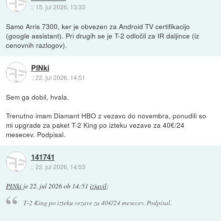
::
15. jul 2026, 13:33
Samo Arris 7300, ker je obvezen za Android TV certifikacijo
(google assistant). Pri drugih se je T-2 odločil za IR daljince (iz
cenovnih razlogov).
PINki
::
22. jul 2026, 14:51
Sem ga dobil, hvala.
Trenutno imam Diamant HBO z vezavo do novembra, ponudili so
mi upgrade za paket T-2 King po izteku vezave za 40€/24
mesecev. Podpisal.
141741
::
22. jul 2026, 14:53
PINki
je
22. jul 2026 ob 14:51
izjavil
:
T-2 King po izteku vezave za 40€/24 mesecev. Podpisal.