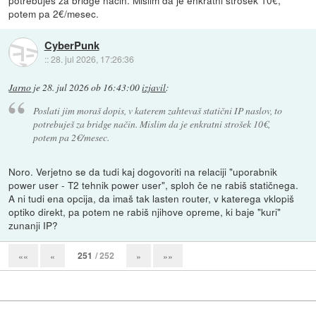
potem pa 2€/mesec.
CyberPunk
::
28. jul 2026, 17:26:36
Jarno
je
28. jul 2026 ob 16:43:00
izjavil
:
Poslati jim moraš dopis, v katerem zahtevaš statični IP naslov, to
potrebuješ za bridge način. Mislim da je enkratni strošek 10€,
potem pa 2€/mesec.
Noro. Verjetno se da tudi kaj dogovoriti na relaciji "uporabnik
power user - T2 tehnik power user", sploh če ne rabiš statičnega.
A ni tudi ena opcija, da imaš tak lasten router, v katerega vklopiš
optiko direkt, pa potem ne rabiš njihove opreme, ki baje "kuri"
zunanji IP?
251
/ 252
««
«
»
»»