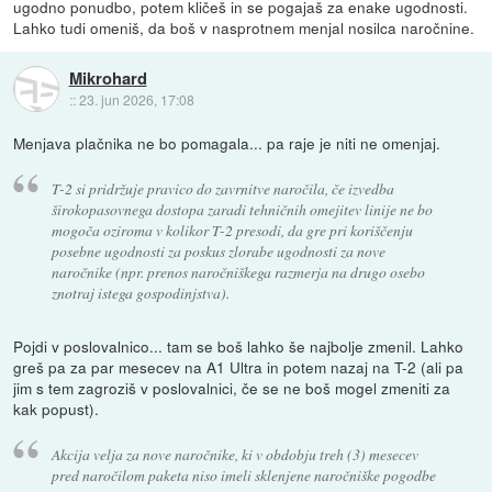
ugodno ponudbo, potem kličeš in se pogajaš za enake ugodnosti.
Lahko tudi omeniš, da boš v nasprotnem menjal nosilca naročnine.
Mikrohard
::
23. jun 2026, 17:08
Menjava plačnika ne bo pomagala... pa raje je niti ne omenjaj.
T-2 si pridržuje pravico do zavrnitve naročila, če izvedba
širokopasovnega dostopa zaradi tehničnih omejitev linije ne bo
mogoča oziroma v kolikor T-2 presodi, da gre pri koriščenju
posebne ugodnosti za poskus zlorabe ugodnosti za nove
naročnike (npr. prenos naročniškega razmerja na drugo osebo
znotraj istega gospodinjstva).
Pojdi v poslovalnico... tam se boš lahko še najbolje zmenil. Lahko
greš pa za par mesecev na A1 Ultra in potem nazaj na T-2 (ali pa
jim s tem zagroziš v poslovalnici, če se ne boš mogel zmeniti za
kak popust).
Akcija velja za nove naročnike, ki v obdobju treh (3) mesecev
pred naročilom paketa niso imeli sklenjene naročniške pogodbe