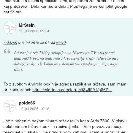
tako škatlo s takimi specifikacijami, ki sploh ni zastarela se nimaš
kaj pritoževat. Dela kar mora delat. Plus tega je še komplet google
cerificiran.
MrStein
::
8. jul 2026, 09:14
polde66
je
8. jul 2026 ob 07:44
izjavil
:
Pri nas je Arris 7300 priklopljen na Hisensejev TV. Aris je pač
androidTV box na androidu 14. Presenetljivo hitr, težave so pa z
povezljivostjo s kakšnim av sistemom (daš naglas pa vse postane
tiho).
To z zvokom Android boxih je zgleda razširjena težava, sam imam
pri konkurenci:
https://slo-tech.com/forum/t849591/p867...
polde66
::
8. jul 2026, 10:18
Jaz z nobenim boxom nimam težav takih kot s Arris 7300. V bistvu
sploh nimam težav z boxi in reciverji nikoli. Vse povezave tečejo
preko eARC ali ARC Se pravi z hdmi kablom. S tem je upravljanje