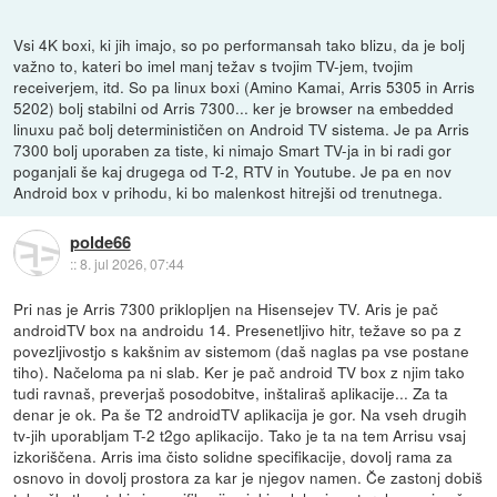
Vsi 4K boxi, ki jih imajo, so po performansah tako blizu, da je bolj
važno to, kateri bo imel manj težav s tvojim TV-jem, tvojim
receiverjem, itd. So pa linux boxi (Amino Kamai, Arris 5305 in Arris
5202) bolj stabilni od Arris 7300... ker je browser na embedded
linuxu pač bolj determinističen on Android TV sistema. Je pa Arris
7300 bolj uporaben za tiste, ki nimajo Smart TV-ja in bi radi gor
poganjali še kaj drugega od T-2, RTV in Youtube. Je pa en nov
Android box v prihodu, ki bo malenkost hitrejši od trenutnega.
polde66
::
8. jul 2026, 07:44
Pri nas je Arris 7300 priklopljen na Hisensejev TV. Aris je pač
androidTV box na androidu 14. Presenetljivo hitr, težave so pa z
povezljivostjo s kakšnim av sistemom (daš naglas pa vse postane
tiho). Načeloma pa ni slab. Ker je pač android TV box z njim tako
tudi ravnaš, preverjaš posodobitve, inštaliraš aplikacije... Za ta
denar je ok. Pa še T2 androidTV aplikacija je gor. Na vseh drugih
tv-jih uporabljam T-2 t2go aplikacijo. Tako je ta na tem Arrisu vsaj
izkoriščena. Arris ima čisto solidne specifikacije, dovolj rama za
osnovo in dovolj prostora za kar je njegov namen. Če zastonj dobiš