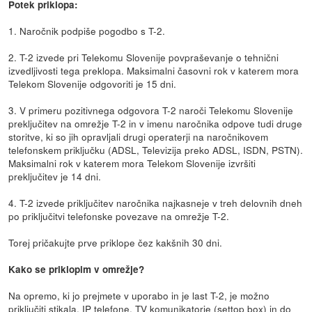
Potek priklopa:
1. Naročnik podpiše pogodbo s T-2.
2. T-2 izvede pri Telekomu Slovenije povpraševanje o tehnični
izvedljivosti tega preklopa. Maksimalni časovni rok v katerem mora
Telekom Slovenije odgovoriti je 15 dni.
3. V primeru pozitivnega odgovora T-2 naroči Telekomu Slovenije
preključitev na omrežje T-2 in v imenu naročnika odpove tudi druge
storitve, ki so jih opravljali drugi operaterji na naročnikovem
telefonskem priključku (ADSL, Televizija preko ADSL, ISDN, PSTN).
Maksimalni rok v katerem mora Telekom Slovenije izvršiti
preključitev je 14 dni.
4. T-2 izvede priključitev naročnika najkasneje v treh delovnih dneh
po priključitvi telefonske povezave na omrežje T-2.
Torej pričakujte prve priklope čez kakšnih 30 dni.
Kako se priklopim v omrežje?
Na opremo, ki jo prejmete v uporabo in je last T-2, je možno
priključiti stikala, IP telefone, TV komunikatorje (settop box) in do