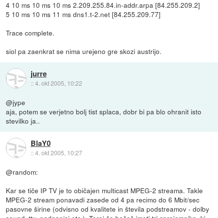
4 10 ms 10 ms 10 ms 2.209.255.84.in-addr.arpa [84.255.209.2]
5 10 ms 10 ms 11 ms dns1.t-2.net [84.255.209.77]
Trace complete.
siol pa zaenkrat se nima urejeno gre skozi austrijo.
jurre
::
4. okt 2005, 10:22
@jype
aja, potem se verjetno bolj tist splaca, dobr bi pa blo ohranit isto
stevilko ja..
BlaY0
::
4. okt 2005, 10:27
@random:
Kar se tiče IP TV je to običajen multicast MPEG-2 streama. Takle
MPEG-2 stream ponavadi zasede od 4 pa recimo do 6 Mbit/sec
pasovne širine (odvisno od kvalitete in števila podstreamov - dolby