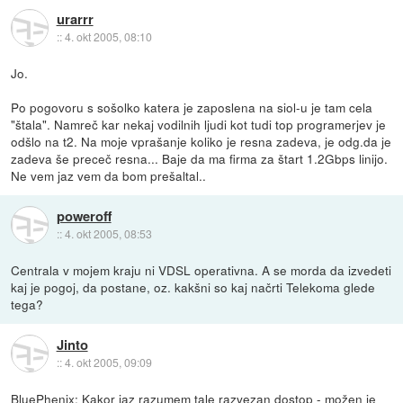
urarrr
::
4. okt 2005, 08:10
Jo.
Po pogovoru s sošolko katera je zaposlena na siol-u je tam cela
"štala". Namreč kar nekaj vodilnih ljudi kot tudi top programerjev je
odšlo na t2. Na moje vprašanje koliko je resna zadeva, je odg.da je
zadeva še preceč resna... Baje da ma firma za štart 1.2Gbps linijo.
Ne vem jaz vem da bom prešaltal..
poweroff
::
4. okt 2005, 08:53
Centrala v mojem kraju ni VDSL operativna. A se morda da izvedeti
kaj je pogoj, da postane, oz. kakšni so kaj načrti Telekoma glede
tega?
Jinto
::
4. okt 2005, 09:09
BluePhenix: Kakor jaz razumem tale razvezan dostop - možen je