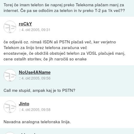
Torej če imam telefon še naprej preko Telekoma plačam manj za
internet. Če pa se odločim za telefon in tv preko T-2 pa 1k več??
roCkY
::
4. okt 2005, 09:31
če odjaviš oz. nimaš ISDN ali PSTN plačaš več, ker verjetno
Telekom za linijo brez telefona zaračuna več
enostavneje, če obdržiš obstoječ telefon za VDSL plačuješ manj,
cene ostalih storitev, če jih naročiš so enake
NoUse4AName
::
4. okt 2005, 09:56
Call me stupid, ampak kaj je to PSTN?
Jinto
::
4. okt 2005, 09:58
Navadna analogna telefonska linija.