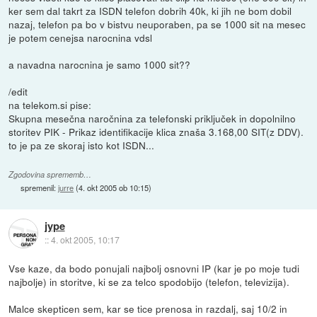
ker sem dal takrt za ISDN telefon dobrih 40k, ki jih ne bom dobil
nazaj, telefon pa bo v bistvu neuporaben, pa se 1000 sit na mesec
je potem cenejsa narocnina vdsl
a navadna narocnina je samo 1000 sit??
/edit
na telekom.si pise:
Skupna mesečna naročnina za telefonski priključek in dopolnilno
storitev PIK - Prikaz identifikacije klica znaša 3.168,00 SIT(z DDV).
to je pa ze skoraj isto kot ISDN...
Zgodovina sprememb…
spremenil:
jurre
(
4. okt 2005 ob 10:15
)
jype
::
4. okt 2005, 10:17
Vse kaze, da bodo ponujali najbolj osnovni IP (kar je po moje tudi
najbolje) in storitve, ki se za telco spodobijo (telefon, televizija).
Malce skepticen sem, kar se tice prenosa in razdalj, saj 10/2 in