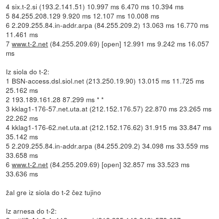
4 six.t-2.si (193.2.141.51) 10.997 ms 6.470 ms 10.394 ms
5 84.255.208.129 9.920 ms 12.107 ms 10.008 ms
6 2.209.255.84.in-addr.arpa (84.255.209.2) 13.063 ms 16.770 ms
11.461 ms
7
www.t-2.net
(84.255.209.69) [open] 12.991 ms 9.242 ms 16.057
ms
Iz siola do t-2:
1 BSN-access.dsl.siol.net (213.250.19.90) 13.015 ms 11.725 ms
25.162 ms
2 193.189.161.28 87.299 ms * *
3 kklag1-176-57.net.uta.at (212.152.176.57) 22.870 ms 23.265 ms
22.262 ms
4 kklag1-176-62.net.uta.at (212.152.176.62) 31.915 ms 33.847 ms
35.142 ms
5 2.209.255.84.in-addr.arpa (84.255.209.2) 34.098 ms 33.559 ms
33.658 ms
6
www.t-2.net
(84.255.209.69) [open] 32.857 ms 33.523 ms
33.636 ms
žal gre iz siola do t-2 čez tujino
Iz arnesa do t-2: