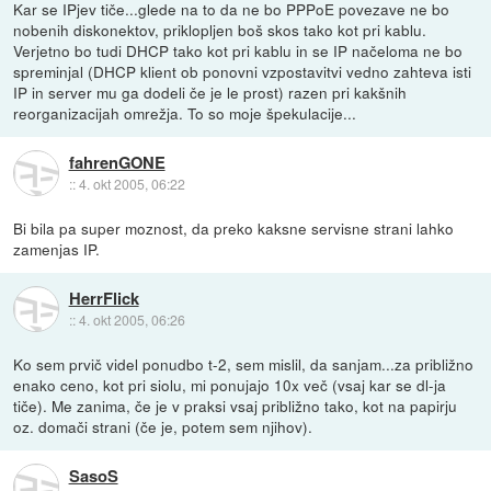
Kar se IPjev tiče...glede na to da ne bo PPPoE povezave ne bo
nobenih diskonektov, priklopljen boš skos tako kot pri kablu.
Verjetno bo tudi DHCP tako kot pri kablu in se IP načeloma ne bo
spreminjal (DHCP klient ob ponovni vzpostavitvi vedno zahteva isti
IP in server mu ga dodeli če je le prost) razen pri kakšnih
reorganizacijah omrežja. To so moje špekulacije...
fahrenGONE
::
4. okt 2005, 06:22
Bi bila pa super moznost, da preko kaksne servisne strani lahko
zamenjas IP.
HerrFlick
::
4. okt 2005, 06:26
Ko sem prvič videl ponudbo t-2, sem mislil, da sanjam...za približno
enako ceno, kot pri siolu, mi ponujajo 10x več (vsaj kar se dl-ja
tiče). Me zanima, če je v praksi vsaj približno tako, kot na papirju
oz. domači strani (če je, potem sem njihov).
SasoS