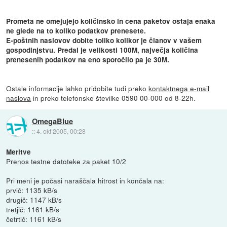
Prometa ne omejujejo količinsko in cena paketov ostaja enaka
ne glede na to koliko podatkov prenesete.
E-poštnih naslovov dobite toliko kolikor je članov v vašem
gospodinjstvu. Predal je velikosti 100M, največja količina
prenesenih podatkov na eno sporočilo pa je 30M.
Ostale informacije lahko pridobite tudi preko
kontaktnega e-mail
naslova
in preko telefonske številke 0590 00-000 od 8-22h.
OmegaBlue
::
4. okt 2005, 00:28
Meritve
Prenos testne datoteke za paket 10/2
Pri meni je počasi naraščala hitrost in končala na:
prvič: 1135 kB/s
drugič: 1147 kB/s
tretjič: 1161 kB/s
četrtič: 1161 kB/s