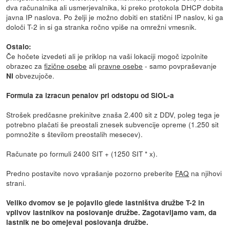
dva računalnika ali usmerjevalnika, ki preko protokola DHCP dobita
javna IP naslova. Po želji je možno dobiti en statični IP naslov, ki ga
določi T-2 in si ga stranka ročno vpiše na omrežni vmesnik.
Ostalo:
Če hočete izvedeti ali je priklop na vaši lokaciji mogoč izpolnite
obrazec za
fizične osebe
ali
pravne osebe
- samo povpraševanje
obvezujoče.
NI
Formula za izracun penalov pri odstopu od SiOL-a
Strošek predčasne prekinitve znaša 2.400 sit z DDV, poleg tega je
potrebno plačati še preostali znesek subvencije opreme (1.250 sit
pomnožite s številom preostalih mesecev).
Računate po formuli 2400 SIT + (1250 SIT * x).
Predno postavite novo vprašanje pozorno preberite
FAQ
na njihovi
strani.
Veliko dvomov se je pojavilo glede lastništva družbe T-2 in
vplivov lastnikov na poslovanje družbe. Zagotavljamo vam, da
lastnik ne bo omejeval poslovanja družbe.