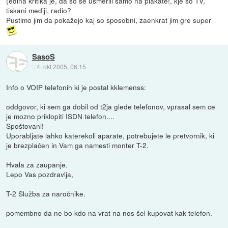
(edina kritika je, da so se usmerili samo na plakate!, kje so TV,
tiskani mediji, radio?
Pustimo jim da pokažejo kaj so sposobni, zaenkrat jim gre super
SasoS
::
4. okt 2005, 06:15
Info o VOIP telefonih ki je postal kklemenss:
oddgovor, ki sem ga dobil od t2ja glede telefonov, vprasal sem ce
je mozno priklopiti ISDN telefon....
Spoštovani!
Uporabljate lahko katerekoli aparate, potrebujete le pretvornik, ki
je brezplačen in Vam ga namesti monter T-2.
Hvala za zaupanje.
Lepo Vas pozdravlja,
T-2 Služba za naročnike.
pomembno da ne bo kdo na vrat na nos šel kupovat kak telefon.