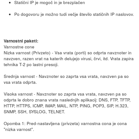
Statični IP je mogoč in je brezplačen
Po dogovoru je možno tudi večje število statičnih IP naslovov.
Varnostni paketi:
Varnostne cone
Nizka varnost (Privzeto) - Vsa vrata (porti) so odprta navznoter in
navzven, razen vrat na katerih delujejo virusi, črvi, itd. Vrata zapira
tehnika T-2 po lastni presoji.
Srednja varnost - Navznoter so zaprta vsa vrata, navzven pa so
vsa vrata odprta.
Visoka varnost - Navznoter so zaprta vsa vrata, navzven pa so
odprta le dobro znana vrata naslednjih aplikacij: DNS, FTP, TFTP,
HTTP, HTTPS, ICMP, IMAP, MAIL, NTP, PING, POP3, SIP, H.323,
SNMP, SSH, SYSLOG, TELNET.
Opomba 1: Pred-nastavljena (privzeta) varnostna cona je cona
"nizka varnost".