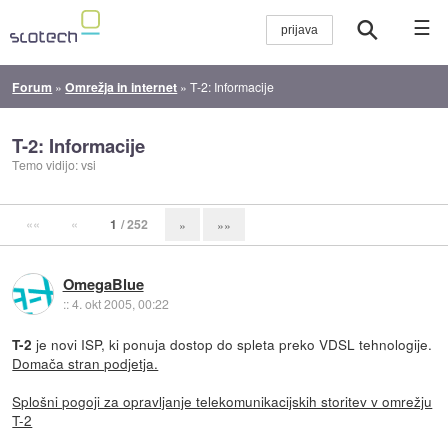
☰
Forum
»
Omrežja in internet
»
T-2: Informacije
T-2: Informacije
Temo vidijo: vsi
««
«
1
/ 252
»
»»
OmegaBlue
::
4. okt 2005, 00:22
je novi ISP, ki ponuja dostop do spleta preko VDSL tehnologije.
T-2
Domača stran podjetja.
Splošni pogoji za opravljanje telekomunikacijskih storitev v omrežju
T-2