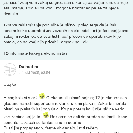
jaz sicer zdaj vem zakaj se gre.. samo komaj pa verjamem, da vejo
ata, mama, stric ali pa kdo.. mogoče bratranec pa še za njega
dvomim.
skratka reklamiranje ponudbe je nično.. poleg tega da je itak
nevem kolko uporabnikov vezanih na siol adsl.. mi je še manj jasno
zakaj ni reklame.. da vsaj tistih par procentov uporabnikov ki je
ostale, da se vsaj njih privabi.. ampak ne.. ok
T2-info imate kakega ekonomista?
Dalmatinc
::
4. okt 2005, 03:54
CaqKa
Hmm; kolk si star?
O ekonomiji nimaš pojma; T2 je ekonomsko
gledano naredil super bum reklamo s temi plakati! Zakaj bi moralo
pisati na plakatih kaj ponujajo. Ko pa potem ko ljudje nič ne vedo
vse zanima kaj je to.
Reklamo so dali še preden so imeli fiksne
cene itd.... začeli so fantastično in udarno
Pusti jim propagando, fantje obvladajo, jst ti rečem.