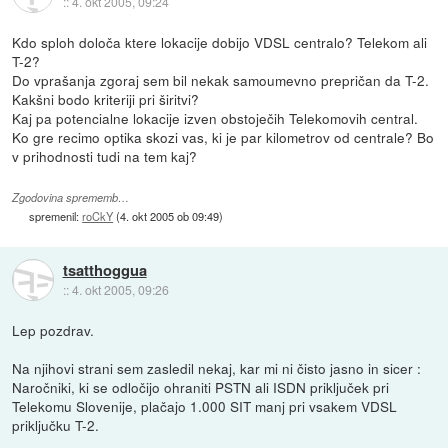
::
4. okt 2005, 09:24
Kdo sploh določa ktere lokacije dobijo VDSL centralo? Telekom ali
T-2?
Do vprašanja zgoraj sem bil nekak samoumevno prepričan da T-2.
Kakšni bodo kriteriji pri širitvi?
Kaj pa potencialne lokacije izven obstoječih Telekomovih central.
Ko gre recimo optika skozi vas, ki je par kilometrov od centrale? Bo
v prihodnosti tudi na tem kaj?
Zgodovina sprememb…
spremenil:
roCkY
(
4. okt 2005 ob 09:49
)
tsatthoggua
::
4. okt 2005, 09:26
Lep pozdrav.
Na njihovi strani sem zasledil nekaj, kar mi ni čisto jasno in sicer :
Naročniki, ki se odločijo ohraniti PSTN ali ISDN priključek pri
Telekomu Slovenije, plačajo 1.000 SIT manj pri vsakem VDSL
priključku T-2.