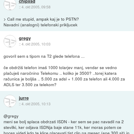
chipxsd
::
4. okt 2005, 09:58
> Call me stupid, ampak kaj je to PSTN?
Navadni (analogni) telefonski prikljucek
gregy
::
4. okt 2005, 10:03
govoril sem s tipom na T2 glede telefona ...
če obdržiš telefon imaš 1000 tolarjev manj, vendar se vedno
plačuješ naročnino Telekomu .. koliko je 3500? ..torej katera
računica je boljša .. 5.000 za adsl + 1.000 za telefon ali 4.000 za
ADLS ter 3.500 za telekom?
jurre
::
4. okt 2005, 10:13
@gregy
meni se bolj splaca obdrzati ISDN - ker sem se pac navadil na 2
stevilki, ker odjava ISDNja baje stane 11k, ker moras potem ce
hoces videti kdo te klice placevati tist clip na mesec (ene 300 sit) in