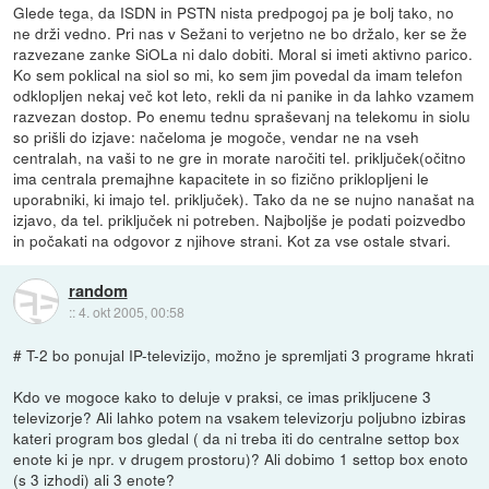
Glede tega, da ISDN in PSTN nista predpogoj pa je bolj tako, no
ne drži vedno. Pri nas v Sežani to verjetno ne bo držalo, ker se že
razvezane zanke SiOLa ni dalo dobiti. Moral si imeti aktivno parico.
Ko sem poklical na siol so mi, ko sem jim povedal da imam telefon
odklopljen nekaj več kot leto, rekli da ni panike in da lahko vzamem
razvezan dostop. Po enemu tednu spraševanj na telekomu in siolu
so prišli do izjave: načeloma je mogoče, vendar ne na vseh
centralah, na vaši to ne gre in morate naročiti tel. priključek(očitno
ima centrala premajhne kapacitete in so fizično priklopljeni le
uporabniki, ki imajo tel. priključek). Tako da ne se nujno nanašat na
izjavo, da tel. priključek ni potreben. Najboljše je podati poizvedbo
in počakati na odgovor z njihove strani. Kot za vse ostale stvari.
random
::
4. okt 2005, 00:58
# T-2 bo ponujal IP-televizijo, možno je spremljati 3 programe hkrati
Kdo ve mogoce kako to deluje v praksi, ce imas prikljucene 3
televizorje? Ali lahko potem na vsakem televizorju poljubno izbiras
kateri program bos gledal ( da ni treba iti do centralne settop box
enote ki je npr. v drugem prostoru)? Ali dobimo 1 settop box enoto
(s 3 izhodi) ali 3 enote?