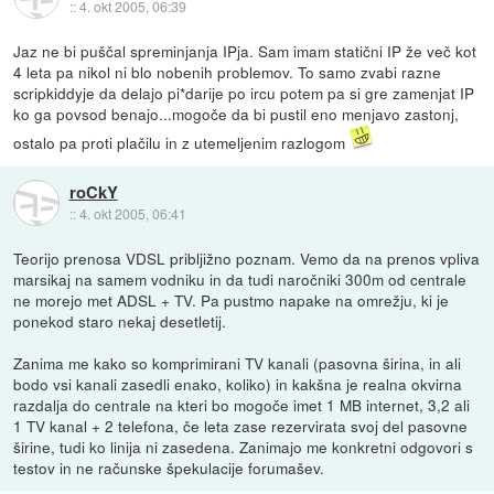
::
4. okt 2005, 06:39
Jaz ne bi puščal spreminjanja IPja. Sam imam statični IP že več kot
4 leta pa nikol ni blo nobenih problemov. To samo zvabi razne
scripkiddyje da delajo pi*darije po ircu potem pa si gre zamenjat IP
ko ga povsod benajo...mogoče da bi pustil eno menjavo zastonj,
ostalo pa proti plačilu in z utemeljenim razlogom
roCkY
::
4. okt 2005, 06:41
Teorijo prenosa VDSL pribljižno poznam. Vemo da na prenos vpliva
marsikaj na samem vodniku in da tudi naročniki 300m od centrale
ne morejo met ADSL + TV. Pa pustmo napake na omrežju, ki je
ponekod staro nekaj desetletij.
Zanima me kako so komprimirani TV kanali (pasovna širina, in ali
bodo vsi kanali zasedli enako, koliko) in kakšna je realna okvirna
razdalja do centrale na kteri bo mogoče imet 1 MB internet, 3,2 ali
1 TV kanal + 2 telefona, če leta zase rezervirata svoj del pasovne
širine, tudi ko linija ni zasedena. Zanimajo me konkretni odgovori s
testov in ne računske špekulacije forumašev.