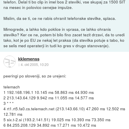
telefon. Delal ti bo clip in imel bos 2 stevilki, vse skupaj za 1500 SIT
na mesec in polovico cenejse impulze.
Mislim, da se ti, ce ne rabis ohranit telefonske stevilke, splaca.
Mimogrede, a lahko kdo poklice in vprasa, ce lahko ohranis
stevilko? Ker ce ne, potem bi bilo fino zacet tezit drzavi, da to uredi
tako, kot je po EU ze nekaj let praksa (da stevilka potuje s tabo, ko
se selis med operaterji in tudi ko gres v drugo stanovanje).
kklemenss
::
4. okt 2005, 10:20
peeringi po sloveniji, so ze urejeni:
telemach
1 192.168.196.1 10.145 ms 58.863 ms 44.930 ms
2 213.143.64.129 9.942 ms 11.055 ms 14.577 ms
3 * * *
4 rt1.rt5.fa0.cs.telemach.net (213.143.66.10) 47.260 ms 12.502 ms
12.781 ms
5 six.t-2.si (193.2.141.51) 19.025 ms 10.393 ms 73.350 ms
6 84.255.208.129 34.892 ms 17.271 ms 10.472 ms