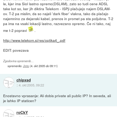
le, kjer ima Siol lastno opremo(DSLAM), zato so tudi cene ADSL
take kot so, ker jih diktira Telekom - ISPji plačujejo najem DSLAM-
ov. T-2 pa mislim, da so najeli 'dark fiber' vlakna, tako da plačajo
najemnino za dejanski kabel, prenos in promet pa sta poljubna. T-2
pa ima na vsaki lokaciji lastno, razvezano opremo. Če ni tako, naj
me t-2 popravi
.
http://www.telekom.si/res/optika4_.pdf
EDIT: povezava
Zgodovina sprememb…
spremenilo:
Jinto
(
4. okt 2005 ob 09:11
)
chipxsd
::
4. okt 2005, 09:22
Enostavno vprasanje: Ali dobis private ali public IP? In seveda, ali
je lahko IP staticen?
roCkY