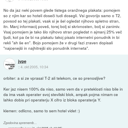
No da jaz neki povem glede tistega oranžnega plakata: pomojem
so z njim kar so hoteli doseči tudi dosegli. Vsi govorijo samo o T2,
povsod so tej plakati, vsak si je šel ogledat njihovo spletno stran,
itn. Manj informacij poveš, torej bolj si skrivnosten, bolj si zanimiv.
Vsaj pomojem je tako šlo njihovo stran pogledat n ajmanj 25% več
ljudi, kot pa če bi na plakatu takoj pisalo internetni ponudnik in bi
rekli "ah še en". Bojo pomojem že v drugi fazi zraven dopisali
"najcenejši in najhitrejši slo ponudnik interneta".
jype
::
4. okt 2005, 10:34
orbiter: a si ze vprasal T-2 ali telekom, ce so prenosljive?
Ker jaz nisem 100% da niso, samo vem da v preteklosti niso bile in
da ima vsak operater svoj stevilski blok, ampak pojma nimam ce
lahko dobis pri operaterju X cifro iz bloka operaterja Y.
klemen: odlicno, samo to sem hotel videt :)
Zgodovina sprememb…
spremenilo:
jype
(
4. okt 2005 ob 10:35
)