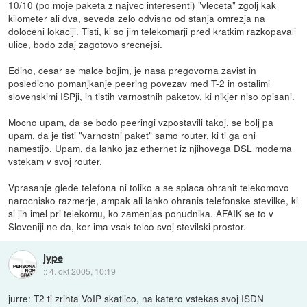
10/10 (po moje paketa z najvec interesenti) "vleceta" zgolj kak
kilometer ali dva, seveda zelo odvisno od stanja omrezja na
doloceni lokaciji. Tisti, ki so jim telekomarji pred kratkim razkopavali
ulice, bodo zdaj zagotovo srecnejsi.
Edino, cesar se malce bojim, je nasa pregovorna zavist in
posledicno pomanjkanje peering povezav med T-2 in ostalimi
slovenskimi ISPji, in tistih varnostnih paketov, ki nikjer niso opisani.
Mocno upam, da se bodo peeringi vzpostavili takoj, se bolj pa
upam, da je tisti "varnostni paket" samo router, ki ti ga oni
namestijo. Upam, da lahko jaz ethernet iz njihovega DSL modema
vstekam v svoj router.
Vprasanje glede telefona ni toliko a se splaca ohranit telekomovo
narocnisko razmerje, ampak ali lahko ohranis telefonske stevilke, ki
si jih imel pri telekomu, ko zamenjas ponudnika. AFAIK se to v
Sloveniji ne da, ker ima vsak telco svoj stevilski prostor.
jype
::
4. okt 2005, 10:19
jurre: T2 ti zrihta VoIP skatlico, na katero vstekas svoj ISDN