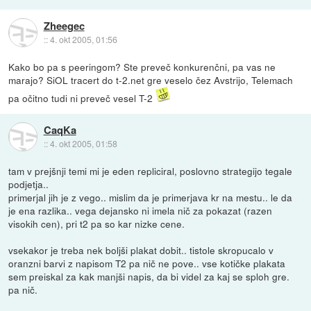
Zheegec
::
4. okt 2005, 01:56
Kako bo pa s peeringom? Ste preveč konkurenčni, pa vas ne
marajo? SiOL tracert do t-2.net gre veselo čez Avstrijo, Telemach
pa očitno tudi ni preveč vesel T-2
CaqKa
::
4. okt 2005, 01:58
tam v prejšnji temi mi je eden repliciral, poslovno strategijo tegale
podjetja..
primerjal jih je z vego.. mislim da je primerjava kr na mestu.. le da
je ena razlika.. vega dejansko ni imela nič za pokazat (razen
visokih cen), pri t2 pa so kar nizke cene.
vsekakor je treba nek boljši plakat dobit.. tistole skropucalo v
oranzni barvi z napisom T2 pa nič ne pove.. vse kotičke plakata
sem preiskal za kak manjši napis, da bi videl za kaj se sploh gre.
pa nič.