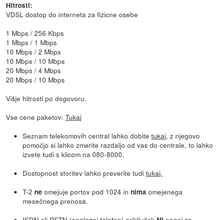
Hitrosti:
VDSL dostop do interneta za fizicne osebe
1 Mbps / 256 Kbps
1 Mbps / 1 Mbps
10 Mbps / 2 Mbps
10 Mbps / 10 Mbps
20 Mbps / 4 Mbps
20 Mbps / 10 Mbps
Višje hitrosti po dogovoru.
Vse cene paketov:
Tukaj
Seznam telekomovih central lahko dobite
tukaj
, z njegovo
pomočjo si lahko zmerite razdaljo od vas do centrale, to lahko
izvete tudi s klicom na 080-8000.
Dostopnost storitev lahko preverite tudi
tukaj.
T-2
omejuje portov pod 1024 in
omejenega
ne
nima
mesečnega prenosa.
ISDN ali PSTN (analogni telefon) priključek
pogoj za
NI