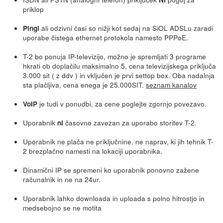
priklop
ali odzivni časi so nižji kot sedaj na SiOL ADSLu zaradi
Pingi
uporabe čistega ethernet protokola namesto PPPoE.
T-2 bo ponuja IP-televizijo, možno je spremljati 3 programe
hkrati ob doplačilu maksimalno 5, cena televizijskega priključa
3.000 sit ( z ddv ) in vključen je prvi settop box. Oba nadalnja
sta plačljiva, cena enega je 25.000SIT.
seznam kanalov
je tudi v ponudbi, za cene poglejte zgornjo povezavo.
VoIP
Uporabnik
časovno zavezan za uporabo storitev T-2.
ni
Uporabnik ne plača ne priključnine, ne naprav, ki jih tehnik T-
2 brezplačno namesti na lokaciji uporabnika.
Dinamični IP se spremeni ko uporabnik ponovno zažene
računalnik in ne na 24ur.
Uporabnik lahko downloada in uploada s polno hitrostjo in
medsebojno se ne motita