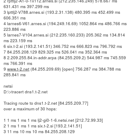
2 rpttlj2-A1-0-1x112.arnes.si (212.235.146.249) 578.667 ms
631.431 ms 397.299 ms
3 lpttlj2-V788.arnes.si (193.2.31.138) 480.395 ms 452.499 ms
606.351 ms
4 larnes6-V61.arnes.si (194.249.16.69) 1052.864 ms 486.766 ms
223.886 ms
5 larnes7-V104.arnes.si (212.235.160.233) 205.362 ms 134.814
ms 223.159 ms
6 six.t-2.si (193.2.141.51) 346.752 ms 666.823 ms 796.792 ms
7 84.255.208.129 829.325 ms 526.041 ms 352.364 ms
8 2.209.255.84.in-addr.arpa (84.255.209.2) 544.987 ms 745.559
ms 766.391 ms
9
www.t-2.net
(84.255.209.69) [open] 756.287 ms 384.788 ms
285.841 ms
netsi
D:\>tracert dns1.t-2.net
Tracing route to dns1.t-2.net [84.255.209.77]
over a maximum of 30 hops:
1 1 ms 1 ms 1 ms lj2-gi0-1-6.netsi.net [212.72.99.33]
2 1 ms 1 ms 1 ms six.t-2.si [193.2.141.51]
3 11 ms 10 ms 10 ms 84.255.208.129