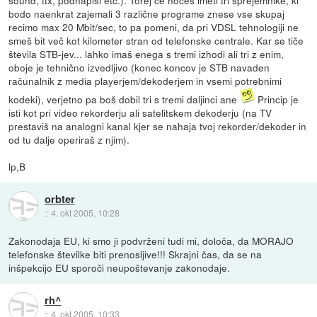
sound, ttx, podnapisi etc.). Torej če hočeš imeti tri sprejemnike, ki
bodo naenkrat zajemali 3 različne programe znese vse skupaj
recimo max 20 Mbit/sec, to pa pomeni, da pri VDSL tehnologiji ne
smeš bit več kot kilometer stran od telefonske centrale. Kar se tiče
števila STB-jev... lahko imaš enega s tremi izhodi ali tri z enim,
oboje je tehnično izvedljivo (konec koncov je STB navaden
računalnik z media playerjem/dekoderjem in vsemi potrebnimi
kodeki), verjetno pa boš dobil tri s tremi daljinci ane
Princip je
isti kot pri video rekorderju ali satelitskem dekoderju (na TV
prestaviš na analogni kanal kjer se nahaja tvoj rekorder/dekoder in
od tu dalje operiraš z njim).
lp,B
orbter
::
4. okt 2005, 10:28
Zakonodaja EU, ki smo ji podvrženi tudi mi, določa, da MORAJO
telefonske številke biti prenosljive!!! Skrajni čas, da se na
inšpekcijo EU sporoči neupoštevanje zakonodaje.
rh^
::
4. okt 2005, 10:33