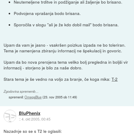
Neutemeljene trditve in podžiganje ali žaljenje bo brisano.
Podvojena vprašanja bodo brisana.
Sporočila v slogu "ali je že kdo dobil mail" bodo brisana.
Upam da vam je jasno - vsakršen poizkus izpada ne bo toleriran.
Tema je namenjena zbiranju informacij ne špekulacij in govoric.
Upam da bo nova prerojena tema veliko bolj pregledna in boljši vir
informacij - storjeno je bilo za naše dobro.
Stara tema je še vedno na voljo za branje, če koga mika:
T-2
Zgodovina sprememb…
spremenil:
OmegaBlue
(
23. nov 2005 ob 11:49
)
BluPhenix
::
4. okt 2005, 00:45
Nazadnje so se s T2 le oglasili: