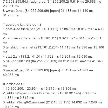
7 2.209.255.84.in-addr.arpa (84.255.209.2) 9.619 ms 29.888 ms
26.351 ms
8
www.t-2.net
(84.255.209.69) [open] 21.483 ms 14.110 ms
31.758 ms
Traceroute iz triere do t-2:
1 cnet-4.ac.triera.net (213.161.11.1) 17.857 ms 18.017 ms 14.400
ms
2 cartman.ip.triera.net (213.161.2.1) 9.320 ms 14.644 ms 25.661
ms
3 tenshi.ip.triera.net (213.161.2.234) 11.413 ms 12.390 ms 13.106
ms
4 six.t-2.si (193.2.141.51) 11.732 ms 13.201 ms 18.030 ms
5 84.255.208.129 (84.255.208.129) 33.212 ms 21.442 ms 41.346
ms
6
www.t-2.net
(84.255.209.69) [open] 33.491 ms 24.261 ms
40.055 ms
Iz amisa do t-2
1 10.100.200.1 23.954 ms 13.675 ms 13.906 ms
2 ljubljana2-ge-0-3-0-305.amis.net (212.18.32.145) 7.808 ms
11.864 ms 9.615 ms
3 ljubljana3-gig0-2.amis.net (212.18.33.155) 14.632 ms 7.249 ms
10.128 ms