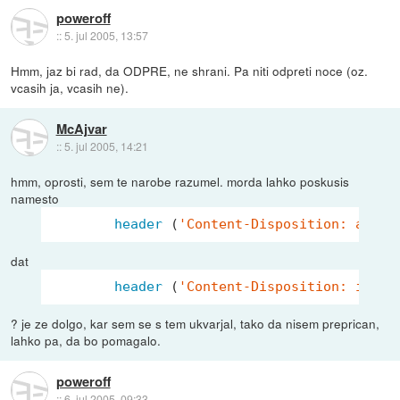
poweroff
::
5. jul 2005, 13:57
Hmm, jaz bi rad, da ODPRE, ne shrani. Pa niti odpreti noce (oz.
vcasih ja, vcasih ne).
McAjvar
::
5. jul 2005, 14:21
hmm, oprosti, sem te narobe razumel. morda lahko poskusis
namesto
header
 (
'Content-Disposition: attac
dat
header
 (
'Content-Disposition: inlin
? je ze dolgo, kar sem se s tem ukvarjal, tako da nisem preprican,
lahko pa, da bo pomagalo.
poweroff
::
6. jul 2005, 09:33