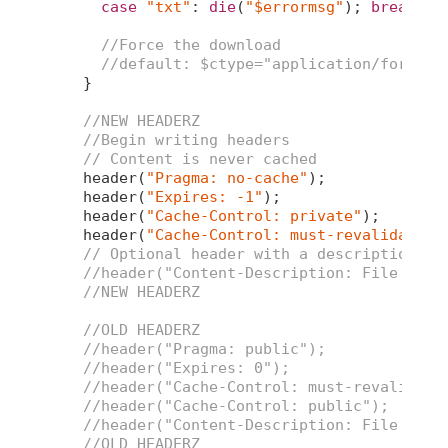
case
"txt"
: 
die
(
"$errormsg"
); 
break
;

//Force the download
//default: $ctype="application/force-d
   }

//NEW HEADERZ
//Begin writing headers
// Content is never cached
   header(
"Pragma: no-cache"
);

   header(
"Expires: -1"
);

   header(
"Cache-Control: private"
);

   header(
"Cache-Control: must-revalidate, 
// Optional header with a description
//header("Content-Description: File Tran
//NEW HEADERZ
//OLD HEADERZ
//header("Pragma: public");
//header("Expires: 0");
//header("Cache-Control: must-revalidate
//header("Cache-Control: public");
//header("Content-Description: File Tran
//OLD HEADERZ