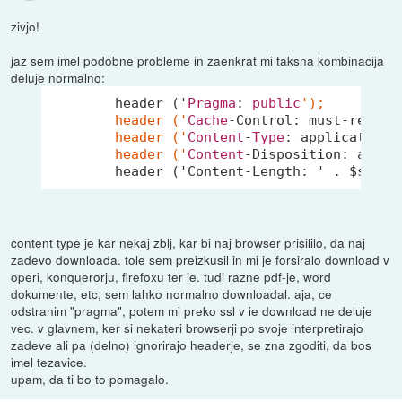
zivjo!
jaz sem imel podobne probleme in zaenkrat mi taksna kombinacija
deluje normalno:
	header ('
Pragma
: 
public
');

	header ('
Cache
-Control: must-revali
	header ('
Content
-
Type
: application/
	header ('
Content
-Disposition: attac
content type je kar nekaj zblj, kar bi naj browser prisililo, da naj
zadevo downloada. tole sem preizkusil in mi je forsiralo download v
operi, konquerorju, firefoxu ter ie. tudi razne pdf-je, word
dokumente, etc, sem lahko normalno downloadal. aja, ce
odstranim "pragma", potem mi preko ssl v ie download ne deluje
vec. v glavnem, ker si nekateri browserji po svoje interpretirajo
zadeve ali pa (delno) ignorirajo headerje, se zna zgoditi, da bos
imel tezavice.
upam, da ti bo to pomagalo.