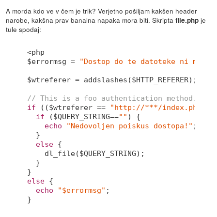
A morda kdo ve v čem je trik? Verjetno pošiljam kakšen header
narobe, kakšna prav banalna napaka mora biti. Skripta
je
file.php
tule spodaj:
<php

$errormsg = 
"Dostop do te datoteke ni mogoč
$wtreferer = addslashes($HTTP_REFERER);

// This is a foo authentication method. Ses
if
 (($wtreferer == 
"http://***/index.php"
) 
if
 ($QUERY_STRING==
""
) {

echo
"Nedovoljen poiskus dostopa!"
;

  }

else
 {

    dl_file($QUERY_STRING);

  }

else
 {

echo
"$errormsg"
;

}
