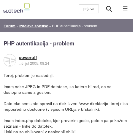
☰
Forum
»
Izdelava spletišč
»
PHP autentikacija - problem
PHP autentikacija - problem
poweroff
::
5. jul 2005, 08:24
Torej, problem je naslednji.
Imam neke JPEG in PDF datoteke, za katere bi rad, da so
dostopne samo z geslom.
Datoteke sem zato spravil na disk izven /www direktorija, torej niso
neposredno dostopne (v vpisom URLja v brskalnik).
Imam index.php datoteko, kjer preverim geslo, potem pa prikažem
seznam - linke do datotek.
Linki pa so oblikovani v naslednji obliki: