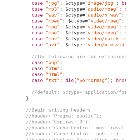
case
"jpg"
: $ctype=
"image/jpg"
; 
break
;

case
"mp3"
: $ctype=
"audio/mpeg"
; 
break
;
case
"wav"
: $ctype=
"audio/x-wav"
; 
brea
case
"mpeg"
: $ctype=
"video/mpeg"
; 
brea
case
"mpg"
: $ctype=
"video/mpeg"
; 
break
;
case
"mpe"
: $ctype=
"video/mpeg"
; 
break
;
case
"mov"
: $ctype=
"video/quicktime"
; 
case
"avi"
: $ctype=
"video/x-msvideo"
; 
//The following are for extensions tha
case
"php"
:

case
"htm"
:

case
"html"
:

case
"txt"
: 
die
(
"$errormsg"
); 
break
;

//default: $ctype="application/force-d
   }

//Begin writing headers
//header("Pragma: public");
//header("Expires: 0");
//header("Cache-Control: must-revalidate
//header("Cache-Control: public");
//header("Content-Description: File Tran