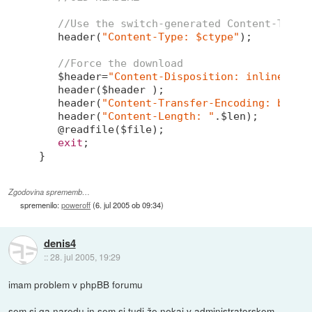
//Use the switch-generated Content-Type
   header(
"Content-Type: $ctype"
);

//Force the download
   $header=
"Content-Disposition: inline; fi
   header($header );

   header(
"Content-Transfer-Encoding: binar
   header(
"Content-Length: "
.$len);

   @readfile($file);

exit
;

Zgodovina sprememb…
spremenilo:
poweroff
(
6. jul 2005 ob 09:34
)
denis4
::
28. jul 2005, 19:29
imam problem v phpBB forumu
sem si ga naredu in sem si tudi že nekaj v administratorskem