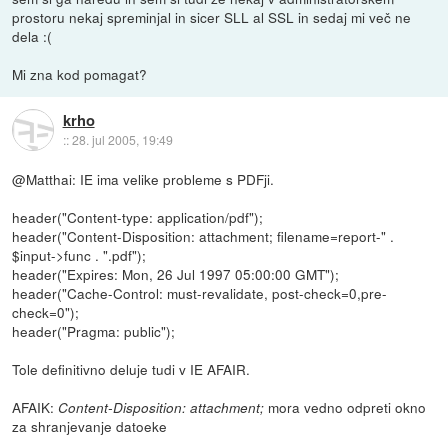
prostoru nekaj spreminjal in sicer SLL al SSL in sedaj mi več ne
dela :(
Mi zna kod pomagat?
krho
::
28. jul 2005, 19:49
@Matthai: IE ima velike probleme s PDFji.
header("Content-type: application/pdf");
header("Content-Disposition: attachment; filename=report-" .
$input->func . ".pdf");
header("Expires: Mon, 26 Jul 1997 05:00:00 GMT");
header("Cache-Control: must-revalidate, post-check=0,pre-
check=0");
header("Pragma: public");
Tole definitivno deluje tudi v IE AFAIR.
AFAIK:
mora vedno odpreti okno
Content-Disposition: attachment;
za shranjevanje datoeke