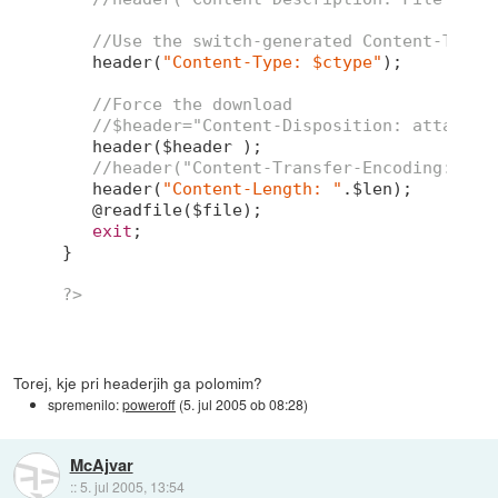
//Use the switch-generated Content-Type
   header(
"Content-Type: $ctype"
);

//Force the download
//$header="Content-Disposition: attachme
   header($header );

//header("Content-Transfer-Encoding: bin
   header(
"Content-Length: "
.$len);

   @readfile($file);

exit
;

}

?>
Torej, kje pri headerjih ga polomim?
spremenilo:
poweroff
(
5. jul 2005 ob 08:28
)
McAjvar
::
5. jul 2005, 13:54