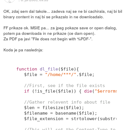
OK, zdaj sem dal takole... zadeva naj se ne bi cachirala, naj bi bil
binary content in naj bi se prikazalo in ne downloadalo.
FF prikaze ok. MSIE pa... za jpeg pokaze save or open dialog,
potem pa downloada in ne prikaze (ce dam open).
Za PDF pa javi "File does not begin with %PDF-".
Koda je pa naslednja:
function
dl_file
($file)
{

   $file = 
"/home/***/"
.$file;

//First, see if the file exists
if
 (!is_file($file)) { 
die
(
"$errormsg"
); 
//Gather relevent info about file
   $len = filesize($file);

   $filename = basename($file);

   $file_extension = strtolower(substr(strr
//This will set the Content-Type to the 