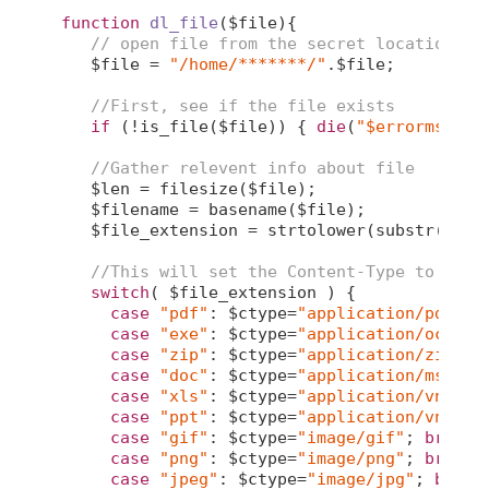
function
dl_file
($file)
{

// open file from the secret location
   $file = 
"/home/*******/"
.$file;

//First, see if the file exists
if
 (!is_file($file)) { 
die
(
"$errormsg"
); 
//Gather relevent info about file
   $len = filesize($file);

   $filename = basename($file);

   $file_extension = strtolower(substr(strr
//This will set the Content-Type to the 
switch
( $file_extension ) {

case
"pdf"
: $ctype=
"application/pdf"
; 
case
"exe"
: $ctype=
"application/octet-
case
"zip"
: $ctype=
"application/zip"
; 
case
"doc"
: $ctype=
"application/msword
case
"xls"
: $ctype=
"application/vnd.ms
case
"ppt"
: $ctype=
"application/vnd.ms
case
"gif"
: $ctype=
"image/gif"
; 
break
;

case
"png"
: $ctype=
"image/png"
; 
break
;

case
"jpeg"
: $ctype=
"image/jpg"
; 
break
;