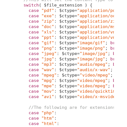
switch
( $file_extension ) {

case
"pdf"
: $ctype=
"application/pdf"
; 
case
"exe"
: $ctype=
"application/octet-
case
"zip"
: $ctype=
"application/zip"
; 
case
"doc"
: $ctype=
"application/msword
case
"xls"
: $ctype=
"application/vnd.ms
case
"ppt"
: $ctype=
"application/vnd.ms
case
"gif"
: $ctype=
"image/gif"
; 
break
;

case
"png"
: $ctype=
"image/png"
; 
break
;

case
"jpeg"
: $ctype=
"image/jpg"
; 
break
;
case
"jpg"
: $ctype=
"image/jpg"
; 
break
;

case
"mp3"
: $ctype=
"audio/mpeg"
; 
break
;
case
"wav"
: $ctype=
"audio/x-wav"
; 
brea
case
"mpeg"
: $ctype=
"video/mpeg"
; 
brea
case
"mpg"
: $ctype=
"video/mpeg"
; 
break
;
case
"mpe"
: $ctype=
"video/mpeg"
; 
break
;
case
"mov"
: $ctype=
"video/quicktime"
; 
case
"avi"
: $ctype=
"video/x-msvideo"
; 
//The following are for extensions tha
case
"php"
:

case
"htm"
:

case
"html"
:
