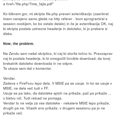
a href="file.php/?ime_fajla.pdf"
Ko kliknem gor, mi skripta file.php preveri avtentikacijo (zaenkrat
imam narejeno samo glede na http referer - bom sprogramiral s
session cookijem, ko bo ostalo delalo) in če je avtentikacija OK, naj
bi skripta poslala ustrezne headerje in datoteko, ki jo prebere iz
diska.
Now, the problem.
Na Zendu sem našel skriptico, ki naj bi storila točno to. Pravzaprav
naj bi poslala headerje, ki bi omogočili forcible download, da torej
brskalnik datoteko downloada in ne odpre.
Te ukaze sem dal v komentar.
Vendar.
Zadeva v FireFoxu lepo dela. V MSIE pa se usuje. In ko se usuje v
MSIE, ne dela več tudi v FF.
Usuje se pa tako, da datoteke sploh ne prikaže, pač pa prikaže ...
v bistvu nič. Tudi reload ne pomaga.
Vendar to ne velja za vse datoteke - nekatere MSIE lepo prikaže,
drugih pa ne. Včasih eno prikaže, v drugem sessionu pa jo ne
prikaže več.