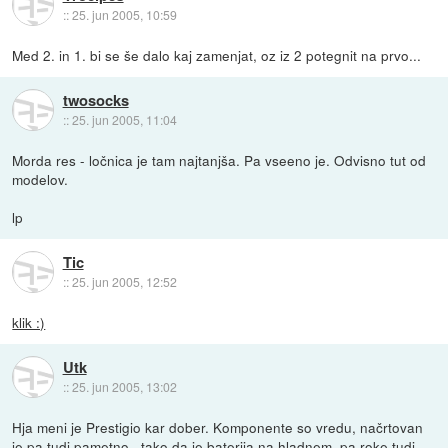
::
25. jun 2005, 10:59
Med 2. in 1. bi se še dalo kaj zamenjat, oz iz 2 potegnit na prvo...
twosocks
::
25. jun 2005, 11:04
Morda res - ločnica je tam najtanjša. Pa vseeno je. Odvisno tut od
modelov.
lp
Tic
::
25. jun 2005, 12:52
klik :)
Utk
::
25. jun 2005, 13:02
Hja meni je Prestigio kar dober. Komponente so vredu, načrtovan
je pa tudi pametno...tako da je baterija na hladnem, pa roke tudi.