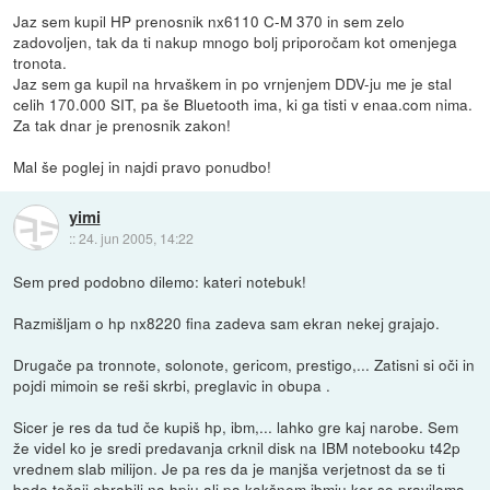
Jaz sem kupil HP prenosnik nx6110 C-M 370 in sem zelo
zadovoljen, tak da ti nakup mnogo bolj priporočam kot omenjega
tronota.
Jaz sem ga kupil na hrvaškem in po vrnjenjem DDV-ju me je stal
celih 170.000 SIT, pa še Bluetooth ima, ki ga tisti v enaa.com nima.
Za tak dnar je prenosnik zakon!
Mal še poglej in najdi pravo ponudbo!
yimi
::
24. jun 2005, 14:22
Sem pred podobno dilemo: kateri notebuk!
Razmišljam o hp nx8220 fina zadeva sam ekran nekej grajajo.
Drugače pa tronnote, solonote, gericom, prestigo,... Zatisni si oči in
pojdi mimoin se reši skrbi, preglavic in obupa .
Sicer je res da tud če kupiš hp, ibm,... lahko gre kaj narobe. Sem
že videl ko je sredi predavanja crknil disk na IBM notebooku t42p
vrednem slab milijon. Je pa res da je manjša verjetnost da se ti
bodo tečaji obrabili na hpju ali pa kakšnem ibmju ker so praviloma