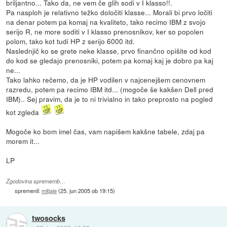
briljantno... Tako da, ne vem če glih sodi v I klasso!!.
Pa nasploh je relativno težko določiti klasse... Morali bi prvo ločiti
na denar potem pa komaj na kvaliteto, tako recimo IBM z svojo
serijo R, ne more soditi v I klasso prenosnikov, ker so popolen
polom, tako kot tudi HP z serijo 6000 itd.
Naslednjič ko se grete neke klasse, prvo finančno opišite od kod
do kod se gledajo prenosniki, potem pa komaj kaj je dobro pa kaj
ne...
Tako lahko rečemo, da je HP vodilen v najcenejšem cenovnem
razredu, potem pa recimo IBM itd... (mogoče še kakšen Dell pred
IBM).. Sej pravim, da je to ni trivialno in tako preprosto na pogled
kot zgleda
Mogoče ko bom imel čas, vam napišem kakšne tabele, zdaj pa
morem it...
LP
Zgodovina sprememb…
spremenil:
mitjaje
(
25. jun 2005 ob 19:15
)
twosocks