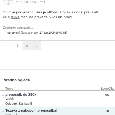
::
27. jun 2005, 07:51
z cim je prevedeno. Res je offtopic ampak s cim si prevajal!
ce s
temle
meni ne prevede nikoli nic prav!
Zgodovina sprememb…
spremenil:
Senzacionale
(
27. jun 2005 ob 07:53
)
«
1
2
»
Vredno ogleda ...
Tema
Sporočila
»
prenosnik do 280k
95
Lualah
Oddelek:
Kaj kupiti
»
Težava z nakupom prenosnika!
18
samo112