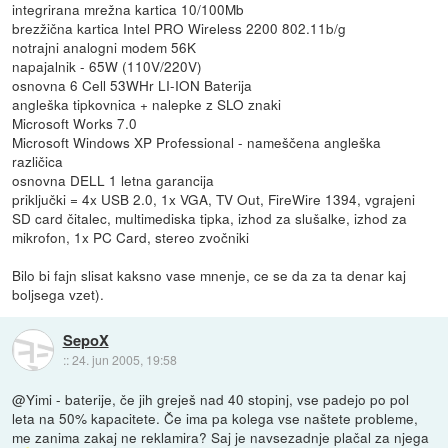
integrirana mrežna kartica 10/100Mb
brezžična kartica Intel PRO Wireless 2200 802.11b/g
notrajni analogni modem 56K
napajalnik - 65W (110V/220V)
osnovna 6 Cell 53WHr LI-ION Baterija
angleška tipkovnica + nalepke z SLO znaki
Microsoft Works 7.0
Microsoft Windows XP Professional - nameščena angleška
različica
osnovna DELL 1 letna garancija
priključki = 4x USB 2.0, 1x VGA, TV Out, FireWire 1394, vgrajeni
SD card čitalec, multimediska tipka, izhod za slušalke, izhod za
mikrofon, 1x PC Card, stereo zvočniki
Bilo bi fajn slisat kaksno vase mnenje, ce se da za ta denar kaj
boljsega vzet).
SepoX
::
24. jun 2005, 19:58
@Yimi - baterije, če jih greješ nad 40 stopinj, vse padejo po pol
leta na 50% kapacitete. Če ima pa kolega vse naštete probleme,
me zanima zakaj ne reklamira? Saj je navsezadnje plačal za njega