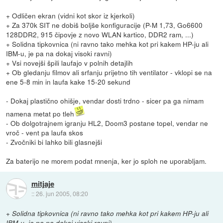
+ Odličen ekran (vidni kot skor iz kjerkoli)
+ Za 370k SIT ne dobiš boljše konfiguracije (P-M 1,73, Go6600
128DDR2, 915 čipovje z novo WLAN kartico, DDR2 ram, ...)
+ Solidna tipkovnica (ni ravno tako mehka kot pri kakem HP-ju ali
IBM-u, je pa na dokaj visoki ravni)
+ Vsi novejši špili laufajo v polnih detajlih
+ Ob gledanju filmov ali srfanju prijetno tih ventilator - vklopi se na
ene 5-8 min in laufa kake 15-20 sekund
- Dokaj plastično ohišje, vendar dosti trdno - sicer pa ga nimam
namena metat po tleh
- Ob dolgotrajnem igranju HL2, Doom3 postane topel, vendar ne
vroč - vent pa laufa skos
- Zvočniki bi lahko bili glasnejši
Za baterijo ne morem podat mnenja, ker jo sploh ne uporabljam.
mitjaje
::
26. jun 2005, 08:20
+ Solidna tipkovnica (ni ravno tako mehka kot pri kakem HP-ju ali
IBM-u, je pa na dokaj visoki ravni)