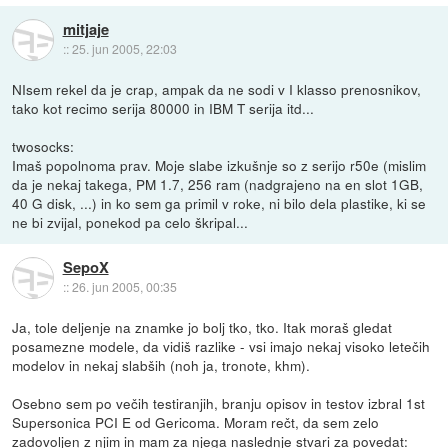
mitjaje
::
25. jun 2005, 22:03
NIsem rekel da je crap, ampak da ne sodi v I klasso prenosnikov,
tako kot recimo serija 80000 in IBM T serija itd...
twosocks:
Imaš popolnoma prav. Moje slabe izkušnje so z serijo r50e (mislim
da je nekaj takega, PM 1.7, 256 ram (nadgrajeno na en slot 1GB,
40 G disk, ...) in ko sem ga primil v roke, ni bilo dela plastike, ki se
ne bi zvijal, ponekod pa celo škripal...
SepoX
::
26. jun 2005, 00:35
Ja, tole deljenje na znamke jo bolj tko, tko. Itak moraš gledat
posamezne modele, da vidiš razlike - vsi imajo nekaj visoko letečih
modelov in nekaj slabših (noh ja, tronote, khm).
Osebno sem po večih testiranjih, branju opisov in testov izbral 1st
Supersonica PCI E od Gericoma. Moram rečt, da sem zelo
zadovoljen z njim in mam za njega naslednje stvari za povedat: