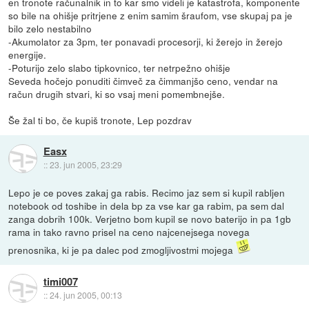
en tronote računalnik in to kar smo videli je katastrofa, komponente
so bile na ohišje pritrjene z enim samim šraufom, vse skupaj pa je
bilo zelo nestabilno
-Akumolator za 3pm, ter ponavadi procesorji, ki žerejo in žerejo
energije.
-Poturijo zelo slabo tipkovnico, ter netrpežno ohišje
Seveda hočejo ponuditi čimveč za čimmanjšo ceno, vendar na
račun drugih stvari, ki so vsaj meni pomembnejše.
Še žal ti bo, če kupiš tronote, Lep pozdrav
Easx
::
23. jun 2005, 23:29
Lepo je ce poves zakaj ga rabis. Recimo jaz sem si kupil rabljen
notebook od toshibe in dela bp za vse kar ga rabim, pa sem dal
zanga dobrih 100k. Verjetno bom kupil se novo baterijo in pa 1gb
rama in tako ravno prisel na ceno najcenejsega novega
prenosnika, ki je pa dalec pod zmogljivostmi mojega
timi007
::
24. jun 2005, 00:13