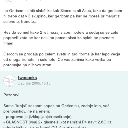
no Gericom ni nič slabši ko kak Siemens ali Asus, tako da gericom
ni treba dat v 3 skupino, ker gericom pa kar ne moreš primerjat z
solonote, tronote,...
Res da so mel kake 2 leti nazaj slabe modele a sedaj so se zelo
popravili zato ne kar neki na pamet pisat ko sploh ne poznate
firme!!
Gercom se prodaja po celem svetu in tudi forma je kar lepo vecja
od enega tronote in solonote. Ce vas zanima kako velika pa
poromajte na njihovo stran!
twosocks
::
25. jun 2005, 16:15
Pozdrav!
Samo "krajsi" seznam napak na Gericomu, zadnje leto, več
prenosnikov, ne na enem:
- pregrevanje (izklapljanje/resetiranje)
- GLASNOST (vsaj 2x glasnejši kot namizni P4 navit 2.8GHz,
odprta kišta) - ko zaženeš CD, čakaš polet :=)