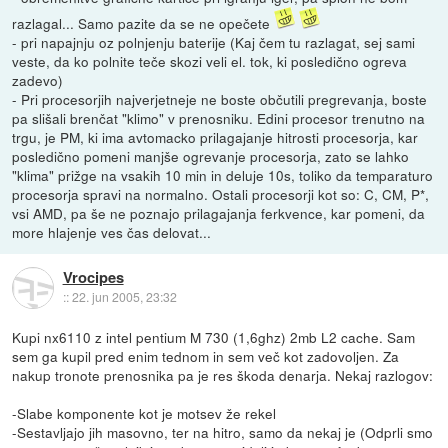
razlagal... Samo pazite da se ne opečete
- pri napajnju oz polnjenju baterije (Kaj čem tu razlagat, sej sami
veste, da ko polnite teče skozi veli el. tok, ki posledično ogreva
zadevo)
- Pri procesorjih najverjetneje ne boste občutili pregrevanja, boste
pa slišali brenčat "klimo" v prenosniku. Edini procesor trenutno na
trgu, je PM, ki ima avtomacko prilagajanje hitrosti procesorja, kar
posledično pomeni manjše ogrevanje procesorja, zato se lahko
"klima" prižge na vsakih 10 min in deluje 10s, toliko da temparaturo
procesorja spravi na normalno. Ostali procesorji kot so: C, CM, P*,
vsi AMD, pa še ne poznajo prilagajanja ferkvence, kar pomeni, da
more hlajenje ves čas delovat...
Vrocipes
::
22. jun 2005, 23:32
Kupi nx6110 z intel pentium M 730 (1,6ghz) 2mb L2 cache. Sam
sem ga kupil pred enim tednom in sem več kot zadovoljen. Za
nakup tronote prenosnika pa je res škoda denarja. Nekaj razlogov:
-Slabe komponente kot je motsev že rekel
-Sestavljajo jih masovno, ter na hitro, samo da nekaj je (Odprli smo