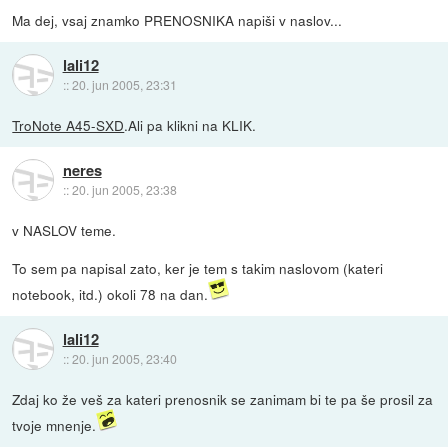
Ma dej, vsaj znamko PRENOSNIKA napiši v naslov...
lali12
::
20. jun 2005, 23:31
TroNote A45-SXD
.Ali pa klikni na KLIK.
neres
::
20. jun 2005, 23:38
v NASLOV teme.
To sem pa napisal zato, ker je tem s takim naslovom (kateri
notebook, itd.) okoli 78 na dan.
lali12
::
20. jun 2005, 23:40
Zdaj ko že veš za kateri prenosnik se zanimam bi te pa še prosil za
tvoje mnenje.