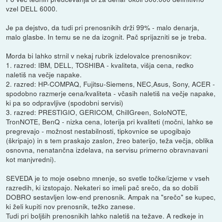
vzel DELL 6000.
Je pa dejstvo, da tudi pri prenosnikih drži 99% - malo denarja,
malo glasbe. In temu se ne da izognit. Pač sprijazniti se je treba.
Morda bi lahko strnil v nekaj rubrik izdelovalce prenosnikov:
1. razred: IBM, DELL, TOSHIBA - kvaliteta, višja cena, redko
naletiš na večje napake.
2. razred: HP-COMPAQ, Fujitsu-Siemens, NEC,Asus, Sony, ACER -
spodobno razmerje cena/kvaliteta - včasih naletiš na večje napake,
ki pa so odpravljive (spodobni servisi)
3. razred: PRESTIGIO, GERICOM, ChillGreen, SoloNOTE,
TronNOTE, BenQ - nizka cena, loterija pri kvaliteti (močni, lahko se
pregrevajo - možnost nestabilnosti, tipkovnice se upogibajo
(škripajo) in s tem praskajo zaslon, žreo baterijo, teža večja, oblika
osnovna, nenatančna izdelava, na servisu primerno obravnavani
kot manjvredni).
SEVEDA je to moje osebno mnenje, so svetle točke/izjeme v vseh
razredih, ki izstopajo. Nekateri so imeli pač srečo, da so dobili
DOBRO sestavljen low-end prenosnik. Ampak na "srečo" se kupec,
ki želi kupiti nov prenosnik, težko zanese.
Tudi pri boljših prenosnikih lahko naletiš na težave. A redkeje in