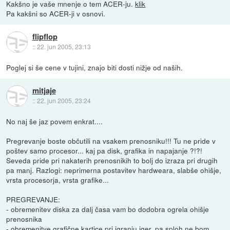
Kakšno je vaše mnenje o tem ACER-ju.
klik
Pa kakšni so ACER-ji v osnovi.
flipflop
::
22. jun 2005, 23:13
Poglej si še cene v tujini, znajo biti dosti nižje od naših.
mitjaje
::
22. jun 2005, 23:24
No naj še jaz povem enkrat....
Pregrevanje boste občutili na vsakem prenosniku!!! Tu ne pride v
poštev samo procesor... kaj pa disk, grafika in napajanje ?!?!
Seveda pride pri nakaterih prenosnikih to bolj do izraza pri drugih
pa manj. Razlogi: neprimerna postavitev hardweara, slabše ohišje,
vrsta procesorja, vrsta grafike...
PREGREVANJE:
- obremenitev diska za dalj časa vam bo dodobra ogrela ohišje
prenosnika
- obremenitve grafične kartice pri igranju iger, pa sploh ne bom