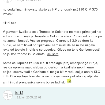
no sedaj ima mimovrste akcijo za HP prenosnik nx6110 C-M 370
PY382
klikni tule
V glavnem kvaliteta se z Tronote in Solonote ne more primerjati ker
kot so ti ze omenili je Tronote in Solonote crap. Poden od podna pa
ne zameri besedi. Vse se pregreva. Cimrov p4 3.0 se dere ko
hudic, ko sem tipkal po tipkovnivi sem mislil da se mi bo uzgala
roka od toplote in ohisje se upogiba. Glede na to je Gericom dosti
boljsi kot tronote in Solonote.
klik sem
Samo ce kopujes za 200 k bi ti predlagal prej omenjenega HP-ja,
res da oprema malo slabsa od gericom a kvaliteta neprimerno
boljsa. ceprav tudi z Gericom bi moglo biti v redu saj je anni v SLO
in SLO je majhna tako da ce se bos na vsake pol leta zapeljal do
anni in dal prenosnika servis bo se tudi slo.
lali12
::
22. jun 2005, 23:08