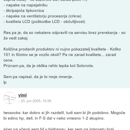
- napake na napajalniku
- škripajoča tipkovnica
- napake na ventilatorju procesorja (crkne)
- kvaliteta LCD (poškodbe LCD - občutljivost)
Res pa je, da so nekatere odpravili na servisu brez prerekanja - so
že vedl zakaj.
Količina prodanih produktov ni nujno pokazatelj kvalitete - Koliko
101 in fičotov se je vozilo okoli? Pa ne zarad kvalitete... zarad
cene.
Priznam pa, da je oblika rahlo lepša kot Solonote.
Sem pa napisal, da je to moje mnenje.
lp
yimi
::
25. jun 2005, 16:36
twosocks: kar dobro si jih razdelil. tudi sam bi jih podobno. Mogoče
bi edino hp, dell, in F-S dal v neko vmesno 1-2 skupino.
sicer pa včeraj sem bil v bigbangu, ker sem na internetu bral