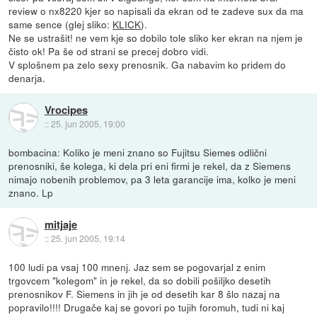
review o nx8220 kjer so napisali da ekran od te zadeve sux da ma
same sence (glej sliko:
KLICK
).
Ne se ustrašit! ne vem kje so dobilo tole sliko ker ekran na njem je
čisto ok! Pa še od strani se precej dobro vidi.
V splošnem pa zelo sexy prenosnik. Ga nabavim ko pridem do
denarja.
Vrocipes
::
25. jun 2005, 19:00
bombacina: Koliko je meni znano so Fujitsu Siemes odlični
prenosniki, še kolega, ki dela pri eni firmi je rekel, da z Siemens
nimajo nobenih problemov, pa 3 leta garancije ima, kolko je meni
znano. Lp
mitjaje
::
25. jun 2005, 19:14
100 ludi pa vsaj 100 mnenj. Jaz sem se pogovarjal z enim
trgovcem "kolegom" in je rekel, da so dobili pošiljko desetih
prenosnikov F. Siemens in jih je od desetih kar 8 šlo nazaj na
popravilo!!!! Drugače kaj se govori po tujih foromuh, tudi ni kaj