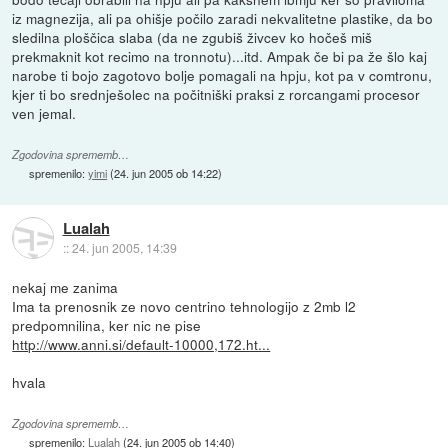
iz magnezija, ali pa ohišje počilo zaradi nekvalitetne plastike, da bo
sledilna ploščica slaba (da ne zgubiš živcev ko hočeš miš
prekmaknit kot recimo na tronnotu)...itd. Ampak če bi pa že šlo kaj
narobe ti bojo zagotovo bolje pomagali na hpju, kot pa v comtronu,
kjer ti bo srednješolec na počitniški praksi z rorcangami procesor
ven jemal.
Zgodovina sprememb…
spremenilo:
yimi
(
24. jun 2005 ob 14:22
)
Lualah
::
24. jun 2005, 14:39
nekaj me zanima
Ima ta prenosnik ze novo centrino tehnologijo z 2mb l2
predpomnilina, ker nic ne pise
http://www.anni.si/default-10000,172.ht...
hvala
Zgodovina sprememb…
spremenilo:
Lualah
(
24. jun 2005 ob 14:40
)