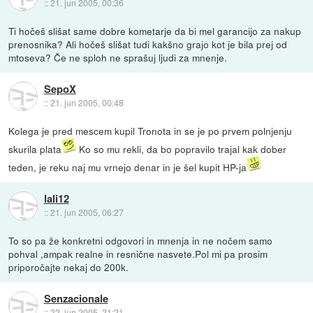
::
21. jun 2005, 00:36
Ti hočeš slišat same dobre kometarje da bi mel garancijo za nakup
prenosnika? Ali hočeš slišat tudi kakšno grajo kot je bila prej od
mtoseva? Če ne sploh ne sprašuj ljudi za mnenje.
SepoX
::
21. jun 2005, 00:48
Kolega je pred mescem kupil Tronota in se je po prvem polnjenju
skurila plata
Ko so mu rekli, da bo popravilo trajal kak dober
teden, je reku naj mu vrnejo denar in je šel kupit HP-ja
lali12
::
21. jun 2005, 06:27
To so pa že konkretni odgovori in mnenja in ne nočem samo
pohval ,ampak realne in resnične nasvete.Pol mi pa prosim
priporočajte nekaj do 200k.
Senzacionale
::
22. jun 2005, 21:21