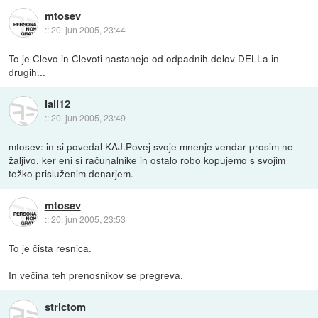
mtosev
::
20. jun 2005, 23:44
To je Clevo in Clevoti nastanejo od odpadnih delov DELLa in
drugih...
lali12
::
20. jun 2005, 23:49
mtosev: in si povedal KAJ.Povej svoje mnenje vendar prosim ne
žaljivo, ker eni si računalnike in ostalo robo kopujemo s svojim
težko prisluženim denarjem.
mtosev
::
20. jun 2005, 23:53
To je čista resnica.
In večina teh prenosnikov se pregreva.
strictom