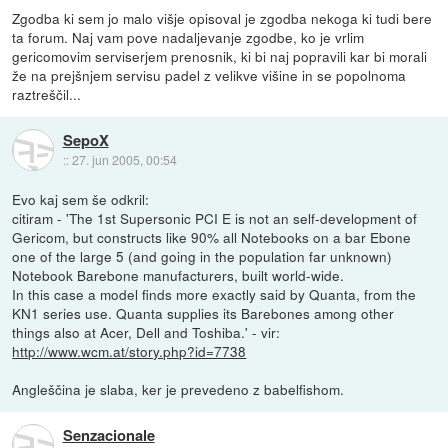
Zgodba ki sem jo malo višje opisoval je zgodba nekoga ki tudi bere
ta forum. Naj vam pove nadaljevanje zgodbe, ko je vrlim
gericomovim serviserjem prenosnik, ki bi naj popravili kar bi morali
že na prejšnjem servisu padel z velikve višine in se popolnoma
raztreščil...
SepoX
::
27. jun 2005, 00:54
Evo kaj sem še odkril:
citiram - 'The 1st Supersonic PCI E is not an self-development of
Gericom, but constructs like 90% all Notebooks on a bar Ebone
one of the large 5 (and going in the population far unknown)
Notebook Barebone manufacturers, built world-wide.
In this case a model finds more exactly said by Quanta, from the
KN1 series use. Quanta supplies its Barebones among other
things also at Acer, Dell and Toshiba.' - vir:
http://www.wcm.at/story.php?id=7738
Angleščina je slaba, ker je prevedeno z babelfishom.
Senzacionale