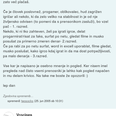
zato več plačaš.
Če je človek poslovnež, progamer, oblikovalec, hud zagrižen
igričar ali nekdo, ki da zelo veliko na stabilnost in je od nje
življensko odvisen (to pomeni da s prensonikom zasluži), bo vzel
pač - 1. razred.
Nekdo, ki ni tko zahteven, želi pa igrati igrce, delat
progarmirat/risat za faks, surfat po netu, gledat filme in musko
posušat za primerno zmeren denar- 2.razred.
Če pa rabi za po netu surfat, word in excell uporablat, filme gledat,
musko poslušat, kako igrco kdaj igrat in da ma dost potrpežljivosti,
pa malo denarja - 3.razred.
Vse kar je napisano je osebno mnenje in pogled. Ker nisem imel
pregleda nad čisto vsemi prenosniki je lahko kak pogled napačen
in mu delam krivico. Na take me boste že opozorili :)
lep dan
Zgodovina sprememb…
spremenil:
twosocks
(
25. jun 2005 ob 10:31
)
Vrocipes