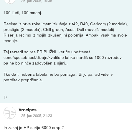
::
25. jun 2005, 19:38
100 ljudi, 100 mnenj.
Recimo iz prve roke imam izkušnje z t42, R40, Gericom (2 modela),
prestigio (2 modela), Chill green, Asus, Dell (novejši modeli).
R serija recimo iz mojih izkušenj ni polomija. Ampak, vsak ma svoje
mnenje.
Tej razredi so res PRIBLIŽNI, ker če upoštevaš
ceno/sposobnost/dizajn/kvaliteto lahko nardiš še 1000 razredov,
pa ne bo nihče zadovoljen z njimi...
Tko da ti nobena tabela ne bo pomagal. Bi jo pa rad videl v
potrditev prepričanja.
lp
Vrocipes
::
25. jun 2005, 21:23
In zakaj je HP serija 6000 crap ?