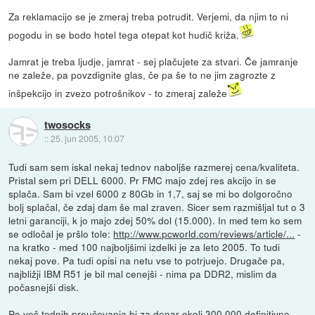
Za reklamacijo se je zmeraj treba potrudit. Verjemi, da njim to ni
pogodu in se bodo hotel tega otepat kot hudič križa.
Jamrat je treba ljudje, jamrat - sej plačujete za stvari. Če jamranje
ne zaleže, pa povzdignite glas, če pa še to ne jim zagrozte z
inšpekcijo in zvezo potrošnikov - to zmeraj zaleže
twosocks
::
25. jun 2005, 10:07
Tudi sam sem iskal nekaj tednov naboljše razmerej cena/kvaliteta.
Pristal sem pri DELL 6000. Pr FMC majo zdej res akcijo in se
splača. Sam bi vzel 6000 z 80Gb in 1,7, saj se mi bo dolgoročno
bolj splačal, če zdaj dam še mal zraven. Sicer sem razmišljal tut o 3
letni garanciji, k jo majo zdej 50% dol (15.000). In med tem ko sem
se odločal je pršlo tole:
http://www.pcworld.com/reviews/article/...
-
na kratko - med 100 najboljšimi izdelki je za leto 2005. To tudi
nekaj pove. Pa tudi opisi na netu vse to potrjuejo. Drugače pa,
najbližji IBM R51 je bil mal cenejši - nima pa DDR2, mislim da
počasnejši disk.
Po več tednih preučevanja bi za denar okoli 300.000 definitivno