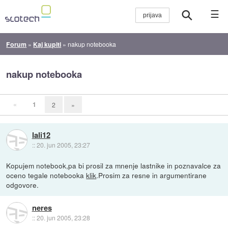
☰
Forum
»
Kaj kupiti
»
nakup notebooka
nakup notebooka
«
1
2
»
lali12
::
20. jun 2005, 23:27
Kopujem notebook,pa bi prosil za mnenje lastnike in poznavalce za
oceno tegale notebooka
klik
.Prosim za resne in argumentirane
odgovore.
neres
::
20. jun 2005, 23:28