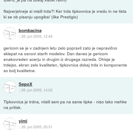
Najverjetneje si mislil trda?! Ker trda tipkovnica je vredu in ne tista
ki se ob pisanju upogiba! (like Prestigio)
bombacina
::
26. jun 2005, 12:46
gericom se je v zadnjem letu zelo popravil zato je nepravično
sklepat na osnovi starih modelov. Dan danes je gericom
enakovreden acerju in drugim iz drugega razreda. Ohisje je
trdejso, ekran zelo kvaliteten, tipkovnica dokaj trda in komponente
so bolj kvalitetne.
SepoX
::
26. jun 2005, 14:02
Tipkovnica je trdna, mislil sem pa na same tipke - niso tako mehke
na pritisk.
yimi
::
26. jun 2005, 20:31