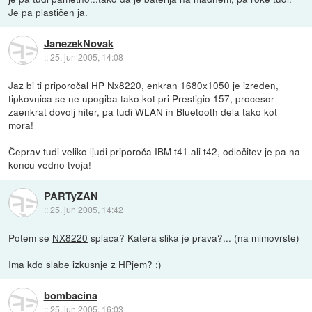
Je pa plastičen ja.
JanezekNovak
::
25. jun 2005, 14:08
Jaz bi ti priporočal HP Nx8220, enkran 1680x1050 je izreden,
tipkovnica se ne upogiba tako kot pri Prestigio 157, procesor
zaenkrat dovolj hiter, pa tudi WLAN in Bluetooth dela tako kot
mora!
Čeprav tudi veliko ljudi priporoča IBM t41 ali t42, odločitev je pa na
koncu vedno tvoja!
PARTyZAN
::
25. jun 2005, 14:42
Potem se
NX8220
splaca? Katera slika je prava?... (na mimovrste)
Ima kdo slabe izkusnje z HPjem? :)
bombacina
::
25. jun 2005, 16:03