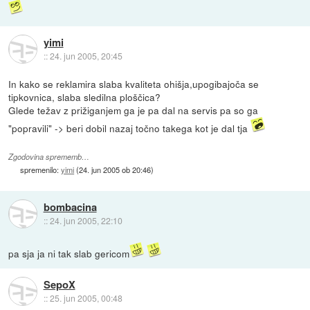
yimi
::
24. jun 2005, 20:45
In kako se reklamira slaba kvaliteta ohišja,upogibajoča se
tipkovnica, slaba sledilna ploščica?
Glede težav z prižiganjem ga je pa dal na servis pa so ga
"popravili" -> beri dobil nazaj točno takega kot je dal tja
Zgodovina sprememb…
spremenilo:
yimi
(
24. jun 2005 ob 20:46
)
bombacina
::
24. jun 2005, 22:10
pa sja ja ni tak slab gericom
SepoX
::
25. jun 2005, 00:48