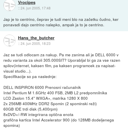
Vrocipes
::
24. jun 2005, 17:48
Jap je to centrino, čeprav je tudi meni blo na začetku čudno, ker
ponavadi dajo centrino nalepko, ampak ja to je centrino.
Hans_the_butcher
::
24. jun 2005, 18:23
Jaz se tudi odlocam za nakup. Pa me zanima ali je DELL 6000 v
redu varianta za okoli 305.000SIT? Uporabljal bi ga za vse razen
spilov(internet, kaksen film, pa kaksen programcek za napisat-
visual studio...).
Specifikacije so pa naslednje:
DELL INSPIRON 6000 Prenosni računalnik
Intel Pentium M 1.6GHz 400 FSB, 2MB L2 predpomnilnika
LCD Zaslon 15.4" WXGA+, matrika 1280 X 800
2x 256MB 400MHz DDR2 Spomin (2 spominski reži)
60GB IDE trdi disk (5,400rpm)
8xDVD+/-RW integrirana optična enota
grafična kartica Intel Accelerator 900 (do 128MB dodeljenega
spomina)