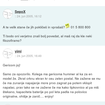
SepoX
::
24. jun 2005, 16:12
A te velik stane če jih pokličeš in vprašaš?
01 5 800 800
Ti bodo oni verjetno znali bolj povedat, al maš raj da kle neki
filozofiramo?
yimi
::
24. jun 2005, 16:49
Gericom joj!
Samo za opozorilo. Kolega ma gericoma hummer al ka za en
model že. 2krat crknu ekran kr ceu zelen postal. Ne zažene se mu
če ma zunanje napajanje more prvo zagnat pa potem vklopit
napalac, prav tako se ne zažene če ma kako tipkovnico al pa miš
štekano, kapaciteta baterije po pol leta padla na polovico
originalne, ohišje je zanič.... enjoy!