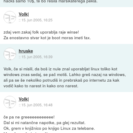
hacks samo 10$, te bo resila marsikaterega pekla.
Volk|
::
15. jun 2005, 16:25
zdaj vem zakaj folk uporablja raje winse!
Za enostavno stvar kot je boot moras imeti fax.
hruske
::
15. jun 2005, 16:39
Volk, če si mislil, da boš iz nule znal uporabljat linux toliko kot
windows znas sedaj, se pač motiš. Lahko greš nazaj na windows,
ali pa se še nekoliko potrudiš in prebrskaš po internetu za kak
vodič kako to narest in kako ono narest.
Volk|
::
15. jun 2005, 16:48
če pa ne greeeeeeeeeeee!
Dal si mi natančne napotke, pa glej rezultat.
Ok, grem v knjižnico po knjigo Linux za telebane.