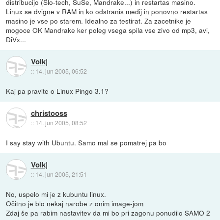
distribucijo (Slo-tech, SuSe, Mandrake...) in restartas masino.
Linux se dvigne v RAM in ko odstranis medij in ponovno restartas
masino je vse po starem. Idealno za testirat. Za zacetnike je
mogoce OK Mandrake ker poleg vsega spila vse zivo od mp3, avi,
DiVx...
Volk|
::
14. jun 2005, 06:52
Kaj pa pravite o Linux Pingo 3.1?
christooss
::
14. jun 2005, 08:52
I say stay with Ubuntu. Samo mal se pomatrej pa bo
Volk|
::
14. jun 2005, 21:51
No, uspelo mi je z kubuntu linux.
Očitno je blo nekaj narobe z onim image-jom
Zdaj še pa rabim nastavitev da mi bo pri zagonu ponudilo SAMO 2