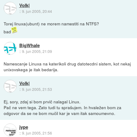
Volk|
::
9. jun 2005, 20:44
Torej linuxa(ubunt) ne morem namestiti na NTFS?
bad
BigWhale
::
9. jun 2005, 21:09
Namescanje Linuxa na katerikoli drug datotecdni sistem, kot nekaj
unixovskega je itak bedarija.
Volk|
::
9. jun 2005, 21:53
Ej, sory, zdaj si bom prvič nalagal Linux.
Pač ne vem tega. Zato tudi tu sprašujem. In hvaležen bom za
odgovor da se ne bom mučil kar je vam itak samoumevno.
jype
::
9. jun 2005, 21:56