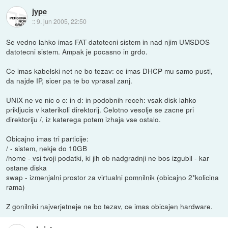
jype
::
9. jun 2005, 22:50
Se vedno lahko imas FAT datotecni sistem in nad njim UMSDOS
datotecni sistem. Ampak je pocasno in grdo.
Ce imas kabelski net ne bo tezav: ce imas DHCP mu samo pusti,
da najde IP, sicer pa te bo vprasal zanj.
UNIX ne ve nic o c: in d: in podobnih receh: vsak disk lahko
prikljucis v katerikoli direktorij. Celotno vesolje se zacne pri
direktoriju /, iz katerega potem izhaja vse ostalo.
Obicajno imas tri particije:
/ - sistem, nekje do 10GB
/home - vsi tvoji podatki, ki jih ob nadgradnji ne bos izgubil - kar
ostane diska
swap - izmenjalni prostor za virtualni pomnilnik (obicajno 2*kolicina
rama)
Z gonilniki najverjetneje ne bo tezav, ce imas obicajen hardware.