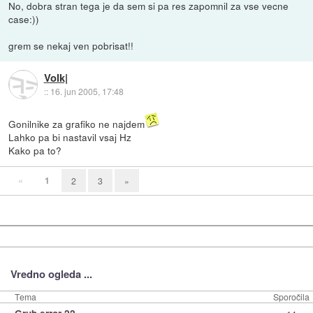
No, dobra stran tega je da sem si pa res zapomnil za vse vecne
case:))
grem se nekaj ven pobrisat!!
Volk|
::
16. jun 2005, 17:48
Gonilnike za grafiko ne najdem
Lahko pa bi nastavil vsaj Hz
Kako pa to?
«
1
2
3
»
Vredno ogleda ...
Tema
Sporočila