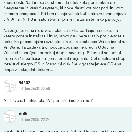
znacilnosti. Na Linuxu so stributi datotek zelo pomemben del
filesystema in vsak filesystem, ki hoce delati kot root pod linuxom,
jih mora omogocati. Pri tem nimajo vsi atributi ustrezne zamenjave
v VFAT ali NTFS in zato stvar ni primerna za sistemsko particijo.
Najbolje je, ce si rezerviras plac za extra particijo na disku, na
katero potem instaliras Linux, lahko pa uberes lazjo pot, vendar z
nekoliko pocasnejsim rezultatom in si na obstojece Winse instaliras
VmWare. Ta zadeva ti omogoca poganjanje drugih OSov na
Winsih/Linuxu/(se kar nekaj drugih stvareh). Pri tem ti se tudi ni
treba zaj* s particioniranjem, formatiranjem itd. Cel emulirani stroj,
torej tudi njegov OS in "osnovni disk " je v gostiteljevem OS ena
mapa z nekaj datotekami...
64202
::
9. jun 2005, 22:05
A nisi vcasih lahko clo FAT particijo imel za root?
Volk|
::
9. jun 2005, 22:24
HVala! Pri Linuxu sem res popoln začetnik. Upam da mi bo uspelo