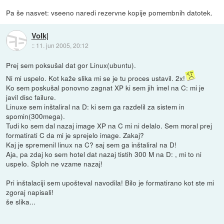
Pa še nasvet: vseeno naredi rezervne kopije pomembnih datotek.
Volk|
::
11. jun 2005, 20:12
Prej sem poksušal dat gor Linux(ubuntu).
Ni mi uspelo. Kot kaže slika mi se je tu proces ustavil. 2x!
Ko sem poskušal ponovno zagnat XP ki sem jih imel na C: mi je
javil disc failure.
Linuxe sem inštaliral na D: ki sem ga razdelil za sistem in
spomin(300mega).
Tudi ko sem dal nazaj image XP na C mi ni delalo. Sem moral prej
formatirati C da mi je sprejelo image. Zakaj?
Kaj je spremenil linux na C? saj sem ga inštaliral na D!
Aja, pa zdaj ko sem hotel dat nazaj tistih 300 M na D: , mi to ni
uspelo. Sploh ne vzame nazaj!
Pri inštalaciji sem upošteval navodila! Bilo je formatirano kot ste mi
zgoraj napisali!
še slika...