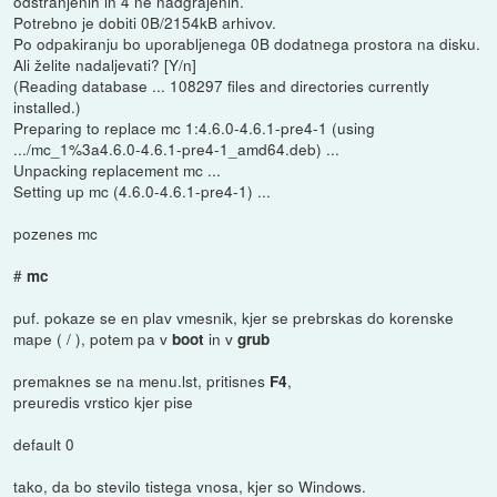
odstranjenih in 4 ne nadgrajenih.
Potrebno je dobiti 0B/2154kB arhivov.
Po odpakiranju bo uporabljenega 0B dodatnega prostora na disku.
Ali želite nadaljevati? [Y/n]
(Reading database ... 108297 files and directories currently
installed.)
Preparing to replace mc 1:4.6.0-4.6.1-pre4-1 (using
.../mc_1%3a4.6.0-4.6.1-pre4-1_amd64.deb) ...
Unpacking replacement mc ...
Setting up mc (4.6.0-4.6.1-pre4-1) ...
pozenes mc
#
mc
puf. pokaze se en plav vmesnik, kjer se prebrskas do korenske
mape ( / ), potem pa v
in v
boot
grub
premaknes se na menu.lst, pritisnes
,
F4
preuredis vrstico kjer pise
default 0
tako, da bo stevilo tistega vnosa, kjer so Windows.