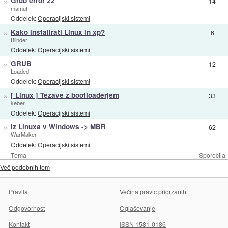
»
Grub error 22
14
mamut
Oddelek:
Operacijski sistemi
»
Kako instalirati Linux in xp?
6
Blinder
Oddelek:
Operacijski sistemi
»
GRUB
12
Loaded
Oddelek:
Operacijski sistemi
»
[ Linux ] Tezave z bootloaderjem
33
keber
Oddelek:
Operacijski sistemi
»
Iz Linuxa v Windows -> MBR
62
WarMaker
Oddelek:
Operacijski sistemi
Tema
Sporočila
Več podobnih tem
Pravila
Večina pravic pridržanih
Odgovornost
Oglaševanje
Kontakt
ISSN 1581-0186