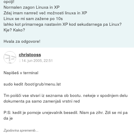
opciji!
Normalen zagon Linuxa in XP
Zdaj imam namreč več možnosti linuxa in XP
Linux se mi sam zažene po 10s
lahko kot primarnega nastavim XP kod sekudarnega pa Linux?
Kje? Kako?
Hvala za odgovore!
christooss
::
14. jun 2005, 22:51
Napišeš v terminal
sudo kedit /boot/grub/menu.lst
Tm poišči vse stvari iz seznama ob bootu. nekeje v spodnjem delu
dokumenta pa samo zamenjaš vrstni red
P:S: kedit je pomoje urejevalnik besedil. Nism pa zihr. Zdi se mi pa
da je
Zgodovina sprememb…