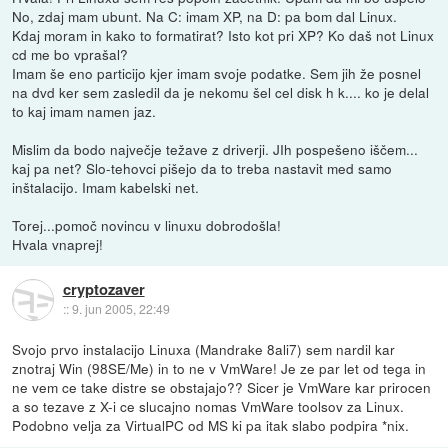
No, zdaj mam ubunt. Na C: imam XP, na D: pa bom dal Linux.
Kdaj moram in kako to formatirat? Isto kot pri XP? Ko daš not Linux
cd me bo vprašal?
Imam še eno particijo kjer imam svoje podatke. Sem jih že posnel
na dvd ker sem zasledil da je nekomu šel cel disk h k.... ko je delal
to kaj imam namen jaz.
Mislim da bodo največje težave z driverji. JIh pospešeno iščem...
kaj pa net? Slo-tehovci pišejo da to treba nastavit med samo
inštalacijo. Imam kabelski net.
Torej...pomoč novincu v linuxu dobrodošla!
Hvala vnaprej!
cryptozaver
::
9. jun 2005, 22:49
Svojo prvo instalacijo Linuxa (Mandrake 8ali7) sem nardil kar
znotraj Win (98SE/Me) in to ne v VmWare! Je ze par let od tega in
ne vem ce take distre se obstajajo?? Sicer je VmWare kar prirocen
a so tezave z X-i ce slucajno nomas VmWare toolsov za Linux.
Podobno velja za VirtualPC od MS ki pa itak slabo podpira *nix.