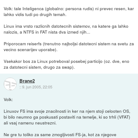
Volk: tale Inteligenca (globalno: persona rudis) ni prevec resen, kar
lahko vidis tudi po drugih temah.
Linux ima vrsto razlicnih datotecnih sistemov, na katere ga lahko
nalozis, a NTFS in FAT nista dva izmed njih...
Priporocam reiserfs (trenutno najboljsi datotecni sistem na svetu za
vecino scenarijev uporabe).
Vsekakor bos za Linux potreboval posebej particijo (oz. dve, eno
za datotecni sistem, drugo za swap).
Brane2
::
9. jun 2005, 22:05
Volk:
Linuxov FS ima svoje znacilnosti in ker na njem stoji celooten OS,
bi bilo neumno ga poskusati postaviti na temelje, ki so trhli (VFAT)
ali vsaj namenu neustrezni.
Ne gre tu toliko za same zmogljivosti FS-ja, kot za njegove