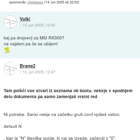
spremenilo:
christooss
(
14. jun 2005 ob 22:53
)
Volk|
::
15. jun 2005, 12:42
kaj pa drajverji za MSI RX300?
ne najdem pa če se ubijem!
Brane2
::
15. jun 2005, 12:47
Tam poišči vse stvari iz seznama ob bootu. nekeje v spodnjem
delu dokumenta pa samo zamenjaš vrstni red
Ni potrebe. Samo nekje na začetku grub.conf vpišeš vstico:
default N
, kjer je "N" številka opcije, ki naj se izvede, začenši z "0".