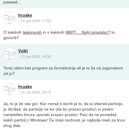
passwd...
hruske
::
10. jun 2005, 17:52
O kakšnih
telegramih
in o kakšnih
MSFT ... flight simulator?
to
govoriš?
Volk|
::
10. jun 2005, 19:35
Torej rabim kak program za formatiranje ali je to že na zagonskem
cd-ju?
hruske
::
10. jun 2005, 20:15
Ja, to je že vse gor. Kar moraš ti storiti je to, da si izbereš particijo,
jo zbrišeš, da particije ne bo (da bo prazen prostor) in potem
namestitev linuxa uporabi prazen prostor. Pazi da ne pomešaš
kakih particij z Windows! Če imaš možnost, je najbolje imeti za linux
drug disk.