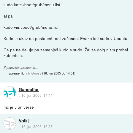
kudo kate /boot/grub/menu.list
al pa
kudo vim /boot/grub/menu.list
Kudo je ukaz da postaneš root začasno. Enako kot sudo v Ubuntu
Če pa ne deluje pa zamenjaš kudo s sudo. Žal že dolg nism probal
kubuntuja.
Zgodovina sprememb…
spremenilo:
christooss
(
16. jun 2005 ob 14:01
)
Gandalfar
::
16. jun 2005, 14:44
mc je v universe
Volk|
::
16. jun 2005, 16:28