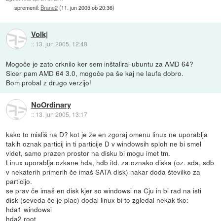
spremenil:
Brane2
(
11. jun 2005 ob 20:36
)
Volk|
::
13. jun 2005, 12:48
Mogoče je zato crknilo ker sem inštaliral ubuntu za AMD 64?
Sicer pam AMD 64 3.0, mogoče pa še kaj ne laufa dobro.
Bom probal z drugo verzijo!
NoOrdinary
::
13. jun 2005, 13:17
kako to misliš na D? kot je že en zgoraj omenu linux ne uporablja
takih oznak particij in ti particije D v windowsih sploh ne bi smel
videt, samo prazen prostor na disku bi mogu imet tm.
Linux uporablja ozkane hda, hdb itd. za oznako diska (oz. sda, sdb
v nekaterih primerih če imaš SATA disk) nakar doda številko za
particijo.
se prav če imaš en disk kjer so windowsi na Cju in bi rad na isti
disk (seveda če je plac) dodal linux bi to zgledal nekak tko:
hda1 windowsi
hda2 root