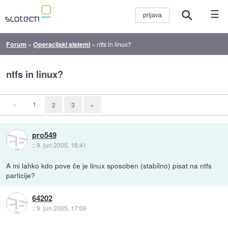
☰
Forum
»
Operacijski sistemi
»
ntfs in linux?
ntfs in linux?
«
1
2
3
»
pro549
::
9. jun 2005, 16:41
A mi lahko kdo pove če je linux sposoben (stabilno) pisat na ntfs
particije?
64202
::
9. jun 2005, 17:09