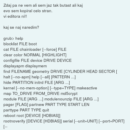
Zdaj pa ne vem ali sem jaz tak butast ali kaj
evo sem kopiral celo stran.
vi editora ni!!
kaj se naj naredim?
grub> help
blocklist FILE boot
cat FILE chainloader [--force] FILE
clear color NORMAL [HIGHLIGHT]
configfile FILE device DRIVE DEVICE
displayapm displaymem
find FILENAME geometry DRIVE [CYLINDER HEAD SECTOR [
halt [--no-apm] help [--all] [PATTERN ...]
hide PARTITION initrd FILE [ARG ...]
kernel [--no-mem-option] [--type=TYPE] makeactive
map TO_DRIVE FROM_DRIVE md5crypt
module FILE [ARG ...] modulenounzip FILE [ARG ...]
pager [FLAG] partnew PART TYPE START LEN
parttype PART TYPE quit
reboot root [DEVICE [HDBIAS]]
rootnoverify [DEVICE [HDBIAS]] serial [--unit=UNIT] [--port=PORT]
[--