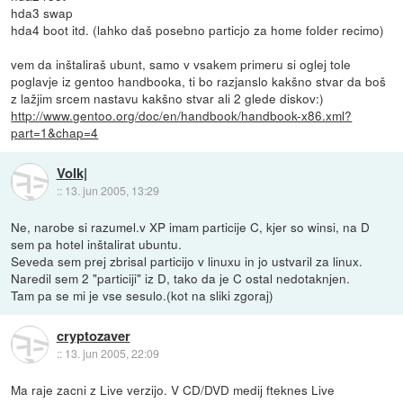
hda3 swap
hda4 boot itd. (lahko daš posebno particjo za home folder recimo)
vem da inštaliraš ubunt, samo v vsakem primeru si oglej tole
poglavje iz gentoo handbooka, ti bo razjanslo kakšno stvar da boš
z lažjim srcem nastavu kakšno stvar ali 2 glede diskov:)
http://www.gentoo.org/doc/en/handbook/handbook-x86.xml?
part=1&chap=4
Volk|
::
13. jun 2005, 13:29
Ne, narobe si razumel.v XP imam particije C, kjer so winsi, na D
sem pa hotel inštalirat ubuntu.
Seveda sem prej zbrisal particijo v linuxu in jo ustvaril za linux.
Naredil sem 2 "particiji" iz D, tako da je C ostal nedotaknjen.
Tam pa se mi je vse sesulo.(kot na sliki zgoraj)
cryptozaver
::
13. jun 2005, 22:09
Ma raje zacni z Live verzijo. V CD/DVD medij fteknes Live