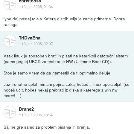
christooss
::
10. jun 2005, 01:34
jype dej postej tole v Katera distribucija je zame primerna. Dobra
razlaga
TriDvaEna
::
10. jun 2005, 02:07
Vsak linux je sposoben brati in pisati na katerikoli datotečni sistem
(samo poglej UBCD za testiranje HW (Ultimate Boot CD)).
Štos je samo v tem da ga namestiš da ti optimalno deluje.
Jaz trenutno sploh nimam pojma zakaj hočeš ti linux uporabljati (se
hočeš učit, hočeš nekaj prebrati iz diska s katerega z win nw
moreš,...)
Brane2
::
10. jun 2005, 13:54
Saj ne gre samo za problem pisanja in branja.