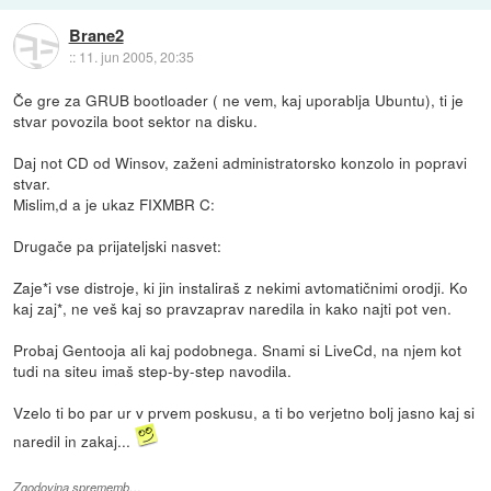
Brane2
::
11. jun 2005, 20:35
Če gre za GRUB bootloader ( ne vem, kaj uporablja Ubuntu), ti je
stvar povozila boot sektor na disku.
Daj not CD od Winsov, zaženi administratorsko konzolo in popravi
stvar.
Mislim,d a je ukaz FIXMBR C:
Drugače pa prijateljski nasvet:
Zaje*i vse distroje, ki jin instaliraš z nekimi avtomatičnimi orodji. Ko
kaj zaj*, ne veš kaj so pravzaprav naredila in kako najti pot ven.
Probaj Gentooja ali kaj podobnega. Snami si LiveCd, na njem kot
tudi na siteu imaš step-by-step navodila.
Vzelo ti bo par ur v prvem poskusu, a ti bo verjetno bolj jasno kaj si
naredil in zakaj...
Zgodovina sprememb…