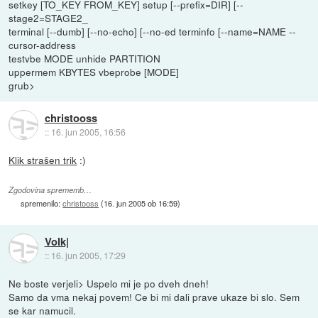
setkey [TO_KEY FROM_KEY] setup [--prefix=DIR] [--
stage2=STAGE2_
terminal [--dumb] [--no-echo] [--no-ed terminfo [--name=NAME --
cursor-address
testvbe MODE unhide PARTITION
uppermem KBYTES vbeprobe [MODE]
grub>
christooss
::
16. jun 2005, 16:56
Klik strašen trik
:)
Zgodovina sprememb…
spremenilo:
christooss
(
16. jun 2005 ob 16:59
)
Volk|
::
16. jun 2005, 17:29
Ne boste verjeli> Uspelo mi je po dveh dneh!
Samo da vma nekaj povem! Ce bi mi dali prave ukaze bi slo. Sem
se kar namucil.