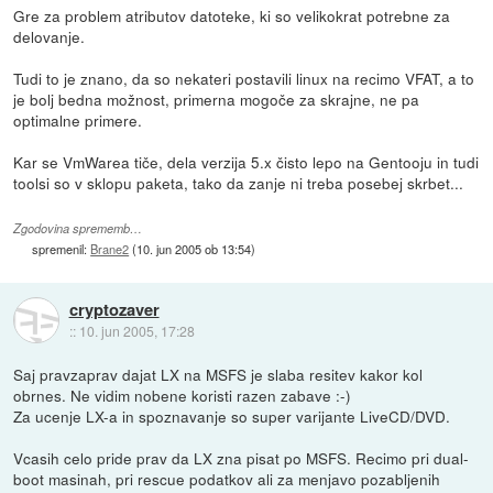
Gre za problem atributov datoteke, ki so velikokrat potrebne za
delovanje.
Tudi to je znano, da so nekateri postavili linux na recimo VFAT, a to
je bolj bedna možnost, primerna mogoče za skrajne, ne pa
optimalne primere.
Kar se VmWarea tiče, dela verzija 5.x čisto lepo na Gentooju in tudi
toolsi so v sklopu paketa, tako da zanje ni treba posebej skrbet...
Zgodovina sprememb…
spremenil:
Brane2
(
10. jun 2005 ob 13:54
)
cryptozaver
::
10. jun 2005, 17:28
Saj pravzaprav dajat LX na MSFS je slaba resitev kakor kol
obrnes. Ne vidim nobene koristi razen zabave :-)
Za ucenje LX-a in spoznavanje so super varijante LiveCD/DVD.
Vcasih celo pride prav da LX zna pisat po MSFS. Recimo pri dual-
boot masinah, pri rescue podatkov ali za menjavo pozabljenih