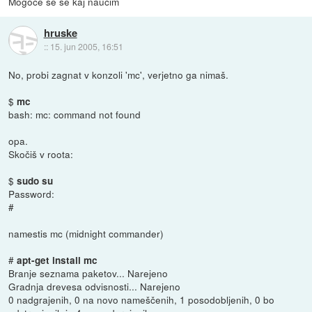
Mogoče se še kaj naučim
hruske
::
15. jun 2005, 16:51
No, probi zagnat v konzoli 'mc', verjetno ga nimaš.
$
mc
bash: mc: command not found
opa.
Skočiš v roota:
$
sudo su
Password:
#
namestis mc (midnight commander)
#
apt-get install mc
Branje seznama paketov... Narejeno
Gradnja drevesa odvisnosti... Narejeno
0 nadgrajenih, 0 na novo nameščenih, 1 posodobljenih, 0 bo