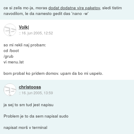
ce si zelis mc-ja, moras
dodat dodatne vire paketov
, sledi tistim
navodilom, le da namesto gedit das 'nano -w'
Volk|
::
16. jun 2005, 12:52
so mi rekli naj probam:
cd /boot
/grub
vi menu.lst
bom probal ko pridem domov. upam da bo mi uspelo.
christooss
::
16. jun 2005, 13:59
ja sej to sm tud jest napisu
Problem je to da sem napisal sudo
napisat morš v terminal