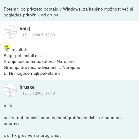
Potem ti bo privzeto bootalo v Windows, za kakšno možnost več si
pogledas
priročnik od gruba
.
Volk|
::
15. jun 2005, 17:33
rezultat:
# apt-get install mc
Branje seznama paketov... Narejeno
Gradnja drevesa odvisnosti... Narejeno
E: Ni mogoče najti paketa mc
hruske
::
15. jun 2005, 17:40
a, ja.
pejt v root, napisi 'nano -w /boot/grub/menu.lst' in z nanotom
popravis.
s ctrl-x gres ven iz programa.