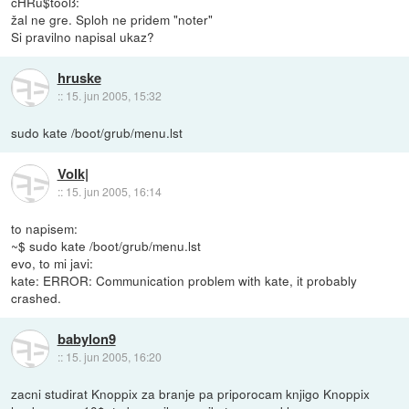
cHRü$tooß:
žal ne gre. Sploh ne pridem "noter"
Si pravilno napisal ukaz?
hruske
::
15. jun 2005, 15:32
sudo kate /boot/grub/menu.lst
Volk|
::
15. jun 2005, 16:14
to napisem:
~$ sudo kate /boot/grub/menu.lst
evo, to mi javi:
kate: ERROR: Communication problem with kate, it probably
crashed.
babylon9
::
15. jun 2005, 16:20
zacni studirat Knoppix za branje pa priporocam knjigo Knoppix