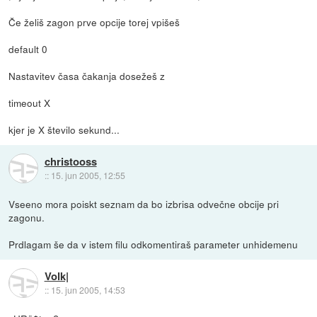
Če želiš zagon prve opcije torej vpišeš
default 0
Nastavitev časa čakanja dosežeš z
timeout X
kjer je X število sekund...
christooss
::
15. jun 2005, 12:55
Vseeno mora poiskt seznam da bo izbrisa odvečne obcije pri
zagonu.
Prdlagam še da v istem filu odkomentiraš parameter unhidemenu
Volk|
::
15. jun 2005, 14:53