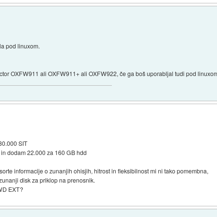
ela pod linuxom.
ductor OXFW911 ali OXFW911+ ali OXFW922, če ga boš uporabljal tudi pod linuxo
 30.000 SIT
oč in dodam 22.000 za 160 GB hdd
orte informacije o zunanjih ohisjih, hitrost in fleksibilnost mi ni tako pomembna,
zunanji disk za priklop na prenosnik.
i WD EXT?