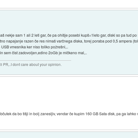
 nekje sam 1 ali 2 leti gar, če pa ohišje posebi kupš=1leto gar, diski so pa tud po
datno napajanje razen če res nimaš varčnega diska, torej poraba pod 0,5 ampera (t
o USB vmesnika ker niso toliko požrešni,..
 in sem čist zadovoljen,edino 2oGb je mičkeno mal,..
 PR,..I dont care about your opinion.
utek da bo tišji in bolj zanesljiv, vendar če kupim 160 GB Sata disk, pa ga lahko 