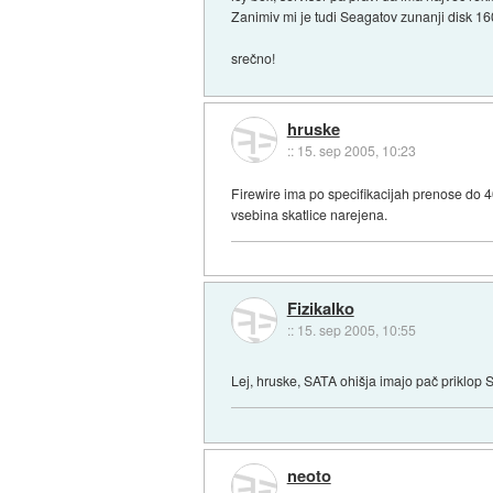
Zanimiv mi je tudi Seagatov zunanji disk 1
srečno!
hruske
::
15. sep 2005, 10:23
Firewire ima po specifikacijah prenose do 
vsebina skatlice narejena.
Fizikalko
::
15. sep 2005, 10:55
Lej, hruske, SATA ohišja imajo pač priklo
neoto