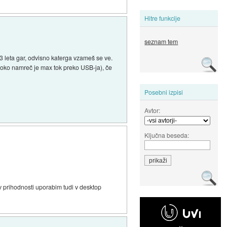
Hitre funkcije
seznam tem
 3 leta gar, odvisno katerga vzameš se ve.
oloko namreč je max tok preko USB-ja), če
Posebni izpisi
Avtor:
Ključna beseda:
v prihodnosti uporabim tudi v desktop