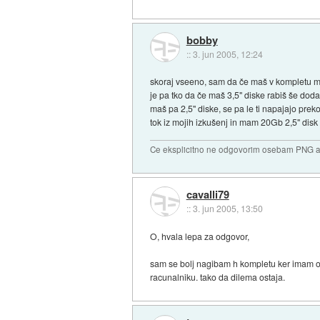
bobby
::
3. jun 2005, 12:24
skoraj vseeno, sam da če maš v kompletu maš
je pa tko da če maš 3,5" diske rabiš še do
maš pa 2,5" diske, se pa le ti napajajo prek
tok iz mojih izkušenj in mam 20Gb 2,5" disk
Ce eksplicitno ne odgovorim osebam PNG ali
cavalli79
::
3. jun 2005, 13:50
O, hvala lepa za odgovor,
sam se bolj nagibam h kompletu ker imam obč
racunalniku. tako da dilema ostaja.