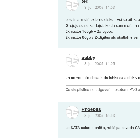
tec
::
3. jun 2005, 14:03
Jest imam stiri externe diske....vsi so bili ku
Grejejo se pa kar fejst, tko da sem moral na 
2xmaxtor 160gb v 2x icybox
2xmaxtor 80gb v 2xdigitus alu skatlah + ven
bobby
::
3. jun 2005, 14:05
uh ne vem, če obstaja da lahko sata disk v 
Ce eksplicitno ne odgovorim osebam PNG ali
Phoebus
::
3. jun 2005, 15:53
Je SATA externo ohišje, rabiš pa seveda SA