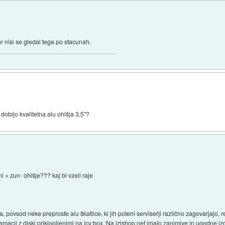
r nisi se gledal tega po stacunah.
dobijo kvalitetna alu ohišja 3,5''?
+ zun- ohišje??? kaj bi vzeli raje
povsod neke preproste alu škatlice, ki jih potem serviserji različno zagovarjajo, r
lamacij z diski priklopljenimi na icy box. Na izishop.net imajo zanimive in ugodne i