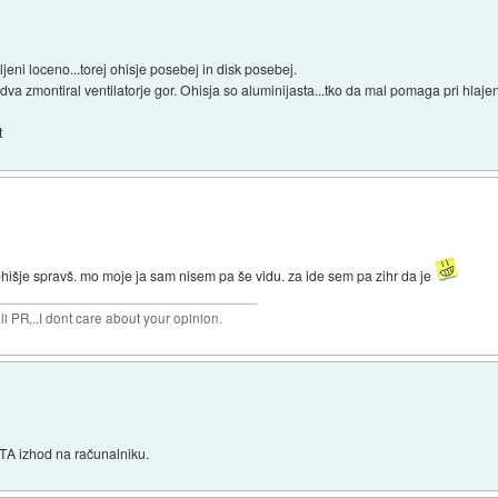
pljeni loceno...torej ohisje posebej in disk posebej.
dva zmontiral ventilatorje gor. Ohisja so aluminijasta...tko da mal pomaga pri hlajen
t
ohišje spravš. mo moje ja sam nisem pa še vidu. za ide sem pa zihr da je
 PR,..I dont care about your opinion.
TA izhod na računalniku.