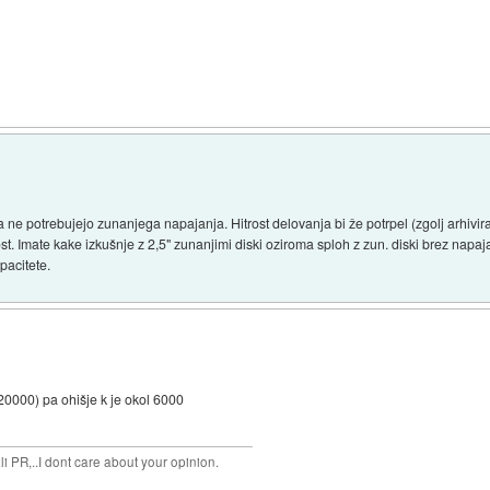
 da ne potrebujejo zunanjega napajanja. Hitrost delovanja bi že potrpel (zgolj arhi
 Imate kake izkušnje z 2,5" zunanjimi diski oziroma sploh z zun. diski brez napaj
pacitete.
 20000) pa ohišje k je okol 6000
 PR,..I dont care about your opinion.