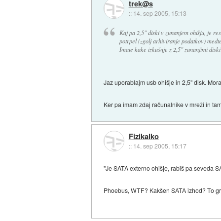
trek@s
::
14. sep 2005, 15:13
Kaj pa 2,5" diski v zunanjem ohišju, je re
potrpel (zgolj arhiviranje podatkov) med
Imate kake izkušnje z 2,5" zunanjimi diski
Jaz uporablajm usb ohišje in 2,5" disk. Mora
Ker pa imam zdaj računalnike v mreži in t
Fizikalko
::
14. sep 2005, 15:17
"Je SATA externo ohišje, rabiš pa seveda S
Phoebus, WTF? Kakšen SATA izhod? To gr