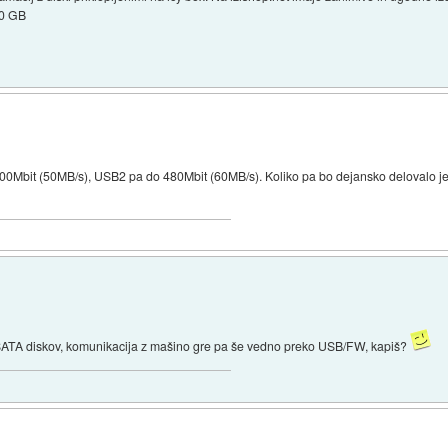
60 GB
400Mbit (50MB/s), USB2 pa do 480Mbit (60MB/s). Koliko pa bo dejansko delovalo je
p SATA diskov, komunikacija z mašino gre pa še vedno preko USB/FW, kapiš?