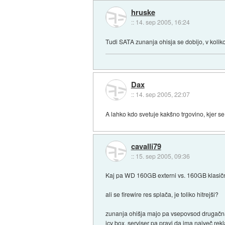
hruske
::
14. sep 2005, 16:24
Tudi SATA zunanja ohisja se dobijo, v koliko
Dax
::
14. sep 2005, 22:07
A lahko kdo svetuje kakšno trgovino, kjer se 
cavalli79
::
15. sep 2005, 09:36
Kaj pa WD 160GB externi vs. 160GB klasični 
ali se firewire res splača, je toliko hitrejši?
zunanja ohišja majo pa vsepovsod drugačna, 
icy box, serviser pa pravi da ima največ rek