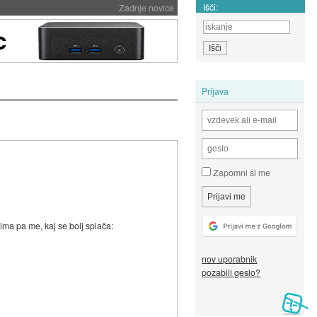
Išči:
Zadnje novice
Prijava
Zapomni si me
nima pa me, kaj se bolj splača:
nov uporabnik
pozabili geslo?