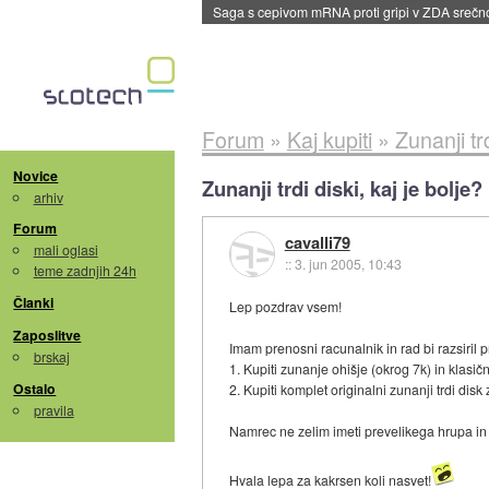
BMW v vozilih začel predvajati reklame
::
dane
Forum
»
Kaj kupiti
»
Zunanji trd
Novice
Zunanji trdi diski, kaj je bolje?
arhiv
Forum
cavalli79
mali oglasi
::
3. jun 2005, 10:43
teme zadnjih 24h
Članki
Lep pozdrav vsem!
Zaposlitve
Imam prenosni racunalnik in rad bi razsiril p
brskaj
1. Kupiti zunanje ohišje (okrog 7k) in klasič
Ostalo
2. Kupiti komplet originalni zunanji trdi disk
pravila
Namrec ne zelim imeti prevelikega hrupa in 
Hvala lepa za kakrsen koli nasvet!