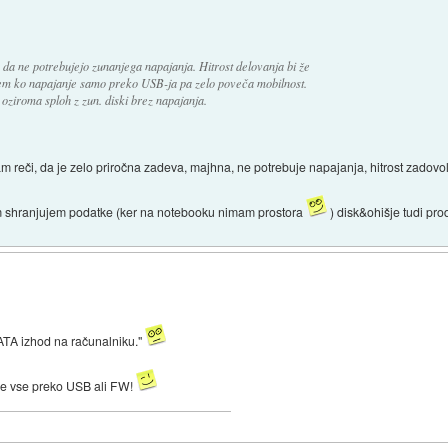
s da ne potrebujejo zunanjega napajanja. Hitrost delovanja bi že
tem ko napajanje samo preko USB-ja pa zelo poveča mobilnost.
 oziroma sploh z zun. diski brez napajanja.
m reči, da je zelo priročna zadeva, majhna, ne potrebuje napajanja, hitrost zadovol
am shranjujem podatke (ker na notebooku nimam prostora
) disk&ohišje tudi pro
ATA izhod na računalniku."
e vse preko USB ali FW!