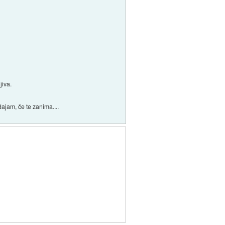
jiva.
dajam, če te zanima....