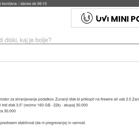
s ob 06:09
i diski, kaj je bolje?
rostor za shranjevanje podatkov. Zunanji disk bi priklopil na firewire ali usb 2.0 Za
ni trdi disk 3,5" (recimo 160 GB - 22k) - skupaj 30.000
 za 30.000
predvsem stabilnost (da ni pregrevanja) in varnost.