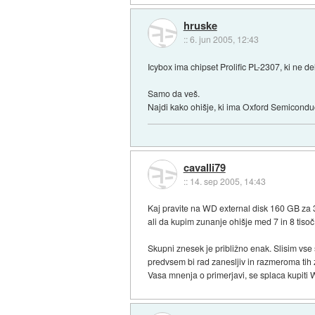
hruske
::
6. jun 2005, 12:43
Icybox ima chipset Prolific PL-2307, ki ne d
Samo da veš.
Najdi kako ohišje, ki ima Oxford Semicon
cavalli79
::
14. sep 2005, 14:43
Kaj pravite na WD external disk 160 GB za
ali da kupim zunanje ohišje med 7 in 8 tis
Skupni znesek je približno enak. Slisim vse s
predvsem bi rad zanesljiv in razmeroma tih 
Vasa mnenja o primerjavi, se splaca kupit