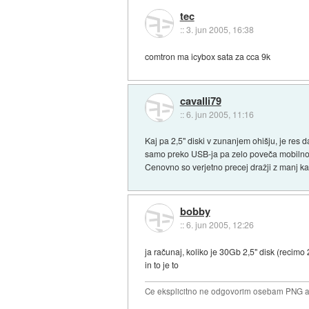
tec
::
3. jun 2005, 16:38
comtron ma icybox sata za cca 9k
cavalli79
::
6. jun 2005, 11:16
Kaj pa 2,5" diski v zunanjem ohišju, je res
samo preko USB-ja pa zelo poveča mobilnost.
Cenovno so verjetno precej dražji z manj ka
bobby
::
6. jun 2005, 12:26
ja računaj, koliko je 30Gb 2,5" disk (recimo
in to je to
Ce eksplicitno ne odgovorim osebam PNG ali