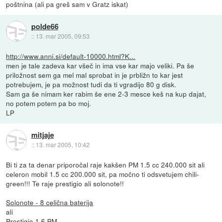
poštnina (ali pa greš sam v Gratz iskat)
polde66
::
13. mar 2005, 09:53
http://www.anni.si/default-10000.html?K...
men je tale zadeva kar všeč in ima vse kar majo veliki. Pa še
priložnost sem ga mel mal sprobat in je prbližn to kar jest
potrebujem, je pa možnost tudi da ti vgradijo 80 g disk.
Sam ga še nimam ker rabim še ene 2-3 mesce keš na kup dajat,
no potem potem pa bo moj.
LP
mitjaje
::
13. mar 2005, 10:42
Bi ti za ta denar priporočal raje kakšen PM 1.5 cc 240.000 sit ali
celeron mobil 1.5 cc 200.000 sit, pa močno ti odsvetujem chili-
green!!! Te raje prestigio ali solonote!!
Solonote - 8 celična baterija
ali
Prestigio 1.6 PM