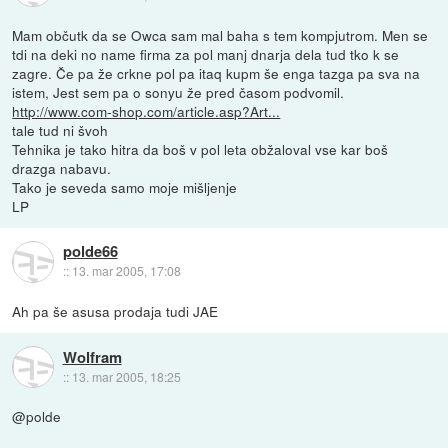
Mam občutk da se Owca sam mal baha s tem kompjutrom. Men se
tdi na deki no name firma za pol manj dnarja dela tud tko k se
zagre. Če pa že crkne pol pa itaq kupm še enga tazga pa sva na
istem, Jest sem pa o sonyu že pred časom podvomil.
http://www.com-shop.com/article.asp?Art...
tale tud ni švoh
Tehnika je tako hitra da boš v pol leta obžaloval vse kar boš
drazga nabavu.
Tako je seveda samo moje mišljenje
LP
polde66
::
13. mar 2005, 17:08
Ah pa še asusa prodaja tudi JAE
Wolfram
::
13. mar 2005, 18:25
@polde