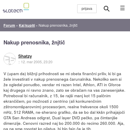
☰
Forum
»
Kaj kupiti
»
Nakup prenosnika, žnjtič
Nakup prenosnika, žnjtič
Shatzy
::
12. mar 2005, 23:20
V (upam da) bližnji prihodnosti se mi obeta finančni priliv, ki bi ga
žele investirati v nakup prenosnega čarunalnika. Nekoliko sem si
že ogledal ponudbo, vendar mi razen Intel, Athlon, ATI in Gforce
kaj drugega ni ravno znano, zato se obračam na vas zanesenjake.
Potreboval bi računalnik, z 15, še rajši manj kot 15 palčnim
ekrančičem, po možnosti z centrino (ali konkurenčnim
zštromomšparovnim) procesorjem, realne frekvence okoli 1500
mHz, 512 RAMA, ne-sherano grafiko, da se bo dal kkšn prihajajoči
GTA San Andreas odigrat, Dual layer DVD pečko, pa čimtanjše
dimenzije. Cenovni razred naj bo 200.000 do recimo 260.000. Aja,
pa ne sme ropotat ko pilatus, bi blo fajn če je tih.