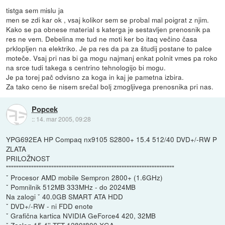
tistga sem mislu ja
men se zdi kar ok , vsaj kolikor sem se probal mal poigrat z njim.
Kako se pa obnese material s katerga je sestavljen prenosnik pa
res ne vem. Debelina me tud ne moti ker bo itaq večino časa
prklopljen na elektriko. Je pa res da pa za študij postane to palce
moteče. Vsaj pri nas bi ga mogu najmanj enkat polnit vmes pa roko
na srce tudi takega s centrino tehnologijo bi mogu.
Je pa torej pač odvisno za koga in kaj je pametna izbira.
Za tako ceno še nisem srečal bolj zmogljivega prenosnika pri nas.
Popcek
::
14. mar 2005, 09:28
YPG692EA HP Compaq nx9105 S2800+ 15.4 512/40 DVD+/-RW P
ZLATA
PRILOŽNOST
"""""""""""""""""""""""""""""""""""""""""""""""""""""""""""""""""""
ˇ Procesor AMD mobile Sempron 2800+ (1.6GHz)
ˇ Pomnilnik 512MB 333MHz - do 2024MB
Na zalogi ˇ 40.0GB SMART ATA HDD
ˇ DVD+/-RW - ni FDD enote
ˇ Grafična kartica NVIDIA GeForce4 420, 32MB
ˇ Zaslon 15.4'' TFT 1280*800 XGA