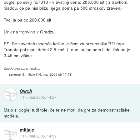
poglej po seriji nx7010 - v avstiriji cena: 285.000 sit ( z davkom,
Gadcu, če pa nisi blizu njega doma pa 50€ stroškov zraven)
Tvoj je pa cc 260.000 sit
Link na trgovino v Gradzu
PS: Se zavedaš mogoče koliko je 5cm za prenosnika?!?! (npr.
Tronote pol manj debel 2.5 cm!! ), ono kaj pa sem ti dal link pa je
3.45 cm višine
Zgodovina sprememb…
spremenil:
mitjaje
(
14. mar 2005 ob 11:49
)
OwcA
::
14. mar 2005, 14:27
Malo si poglej tudi
tole
, če te ne moti, da gre za demonstracijske
modele.
mitjaje
::
14. mar 2005, 14:39