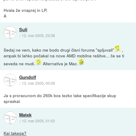
Hvala že vnaprej in LP,
A
Suli
::
12. mar 2005, 23:38
Sedaj ne vem, kako me bodo drugi člani foruma "spljuvali"
,
ampak bi lahko počakal na nove AMD mobilne rešitve... če se ti
seveda ne mudi.
Alternativa je Mac.
Gundolf
::
13. mar 2005, 00:09
Ja s proracunom do 260k bos tezko take specifikacije skup
spraskal.
Matek
::
13. mar 2005, 01:02
Kaj takega?