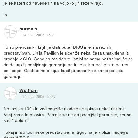
je še kateri od navedenih na voljo -> jih rezervirajo.
lp
nurmaln
::
14. mar 2005, 15:21
To so prenosniki, ki jih je distributer DISS imel na raznih
predstavitvah. Linija Pavilion je sicer že nekaj časa umaknjena iz
prodaje v SLO. Cene so res dobre, jaz bi se samo pozanimal če se
da dokupit podaljšanje garancije na tri leta, ker pol leta je pa res
bolj bogo. Osebno ne bi upal kupit prenosnika s samo pol leta
garancije.
Wolfram
::
14. mar 2005, 15:27
No, sej za 100k in več cenejše modele se splača nekaj riskirat.
Vsaj zame to ni ovira. Pomoje se ne da podaljšat garancije, ker so
kao "rableni".
Tukaj imajo tudi neke predstavitvene, trgovina je v bližini mojega
doma
WBC.SI