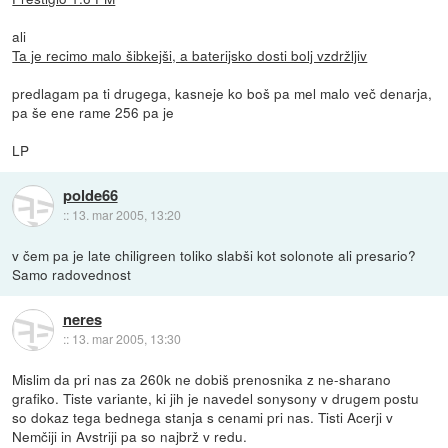
ali
Ta je recimo malo šibkejši, a baterijsko dosti bolj vzdržljiv
predlagam pa ti drugega, kasneje ko boš pa mel malo več denarja,
pa še ene rame 256 pa je
LP
polde66
::
13. mar 2005, 13:20
v čem pa je late chiligreen toliko slabši kot solonote ali presario?
Samo radovednost
neres
::
13. mar 2005, 13:30
Mislim da pri nas za 260k ne dobiš prenosnika z ne-sharano
grafiko. Tiste variante, ki jih je navedel sonysony v drugem postu
so dokaz tega bednega stanja s cenami pri nas. Tisti Acerji v
Nemčiji in Avstriji pa so najbrž v redu.