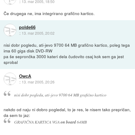
::
13. mar 2005, 18:50
Če drugega ne, ima integrirano grafično kartico.
polde66
::
13. mar 2005, 20:02
nisi dobr pogledu, ati-jevo 9700 64 MB grafično kartico, poleg tega
ima 60 giga disk DVD-RW
pa še seprončka 3000 kateri dela čudovito csaj kok sem ga jest
sprobal
OwcA
::
13. mar 2005, 20:26
nisi dobr pogledu, ati-jevo 9700 64 MB grafično kartico
nekdo od naju ni dobro pogledal, to je res, le nisem tako prepričan,
da sem to jaz:
GRAFIČNA KARTICA VGA
on board
64MB