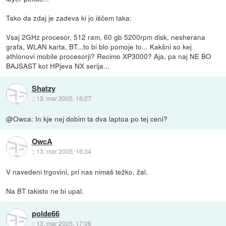
Tako da zdaj je zadeva ki jo iščem taka:
Vsaj 2GHz procesor, 512 ram, 60 gb 5200rpm disk, nesherana
grafa, WLAN karta, BT...to bi blo pomoje to... Kakšni so kej
athlonovi mobile procesorji? Recimo XP3000? Aja, pa naj NE BO
BAJSAST kot HPjeva NX serija...
Shatzy
::
13. mar 2005, 16:27
@Owca: In kje nej dobim ta dva laptoa po tej ceni?
OwcA
::
13. mar 2005, 16:34
V navedeni trgovini, pri nas nimaš težko, žal.
Na BT takisto ne bi upal.
polde66
::
13. mar 2005, 17:06