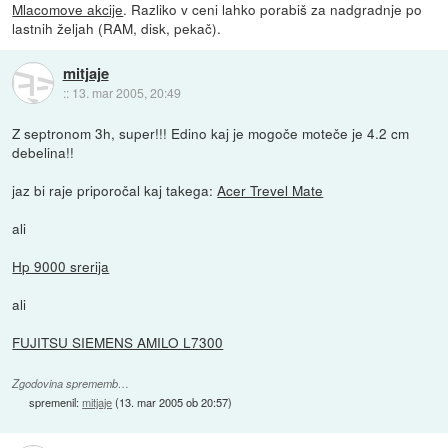
Mlacomove akcije
. Razliko v ceni lahko porabiš za nadgradnje po
lastnih željah (RAM, disk, pekač).
mitjaje
::
13. mar 2005, 20:49
Z septronom 3h, super!!! Edino kaj je mogoče moteče je 4.2 cm
debelina!!
jaz bi raje priporočal kaj takega:
Acer Trevel Mate
ali
Hp 9000 srerija
ali
FUJITSU SIEMENS AMILO L7300
Zgodovina sprememb…
spremenil:
mitjaje
(
13. mar 2005 ob 20:57
)