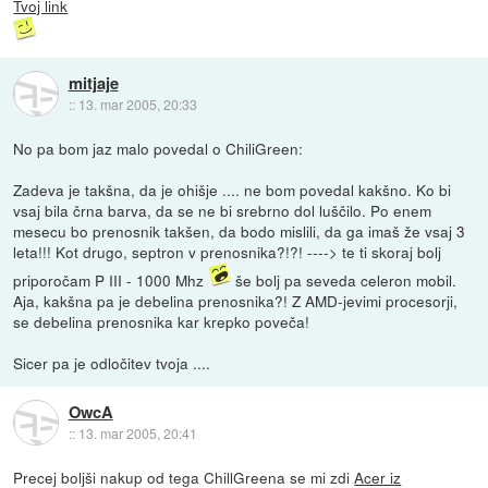
Tvoj link
mitjaje
::
13. mar 2005, 20:33
No pa bom jaz malo povedal o ChiliGreen:
Zadeva je takšna, da je ohišje .... ne bom povedal kakšno. Ko bi
vsaj bila črna barva, da se ne bi srebrno dol luščilo. Po enem
mesecu bo prenosnik takšen, da bodo mislili, da ga imaš že vsaj 3
leta!!! Kot drugo, septron v prenosnika?!?! ----> te ti skoraj bolj
priporočam P III - 1000 Mhz
še bolj pa seveda celeron mobil.
Aja, kakšna pa je debelina prenosnika?! Z AMD-jevimi procesorji,
se debelina prenosnika kar krepko poveča!
Sicer pa je odločitev tvoja ....
OwcA
::
13. mar 2005, 20:41
Precej boljši nakup od tega ChillGreena se mi zdi
Acer iz