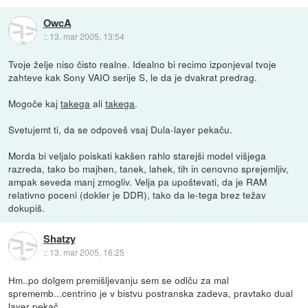
OwcA
::
13. mar 2005, 13:54
Tvoje želje niso čisto realne. Idealno bi recimo izponjeval tvoje
zahteve kak Sony VAIO serije S, le da je dvakrat predrag.
Mogoče kaj
takega
ali
takega
.
Svetujemt ti, da se odpoveš vsaj Dula-layer pekaču.
Morda bi veljalo poiskati kakšen rahlo starejši model višjega
razreda, tako bo majhen, tanek, lahek, tih in cenovno sprejemljiv,
ampak seveda manj zmogliv. Velja pa upoštevati, da je RAM
relativno poceni (dokler je DDR), tako da le-tega brez težav
dokupiš.
Shatzy
::
13. mar 2005, 16:25
Hm..po dolgem premišljevanju sem se odlču za mal
sprememb...centrino je v bistvu postranska zadeva, pravtako dual
layer pekač...