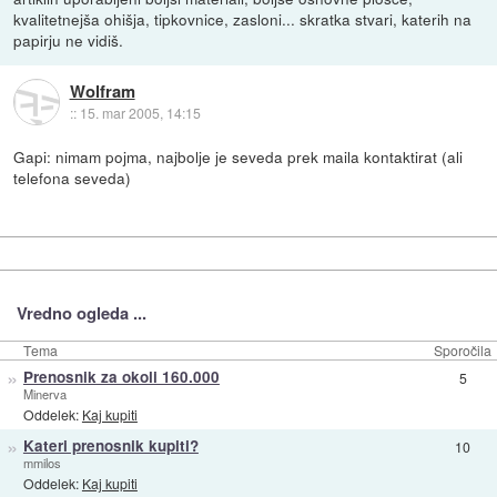
kvalitetnejša ohišja, tipkovnice, zasloni... skratka stvari, katerih na
papirju ne vidiš.
Wolfram
::
15. mar 2005, 14:15
Gapi: nimam pojma, najbolje je seveda prek maila kontaktirat (ali
telefona seveda)
Vredno ogleda ...
Tema
Sporočila
»
Prenosnik za okoli 160.000
5
Minerva
Oddelek:
Kaj kupiti
»
Kateri prenosnik kupiti?
10
mmilos
Oddelek:
Kaj kupiti