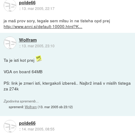
polde66
::
13. mar 2005, 22:17
ja maš prov sory, tegale sem milsu in ne tisteha opd prej
http://www.anni.si/default-10000.html?K...
Wolfram
::
13. mar 2005, 23:10
Ta je isti kot prej
VGA on board 64MB
PS: link je zmeri isti, ktergakoli izbereš.. Najbrž imaš v mislih tistega
za 274k
Zgodovina sprememb…
spremenil:
Wolfram
(
13. mar 2005 ob 23:12
)
polde66
::
14. mar 2005, 08:55