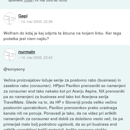
Gapi
::
14. mar 2005, 22:38
Wolfram do kdaj je kej odprta ta štcuna na tvojem linku. Ker tega
podatka jest nism najdu?
nurmaln
::
14. mar 2005, 22:42
@sonysony
Večina proizvajalcev ločuje serije za poslovno rabo (business) in
zasebno rabo (consumer). HPjevi Pavilion prenosniki so namenjeni
za consumer end tako nekako kot pri Acerju Aspire, NX prenosniki
pa so namenjeni za business end tako kot Acerjeva serija
TravelMate. Glede na to, da HP v Sloveniji proda veliko večino
poslovnim uporabnikom, Pavilion prenosnikov preko uradnega
kanala niti ne ponuja. Ponavadi je tako, da na videz pri artiklih
namenjenih za consumer end dobiš za določeno vsoto več, če pa
primerjaš malo bolj podrobno ugotoviš, da so pri business end
artiklih uporabljeni boljši materiali, boljše osnovne plošče,