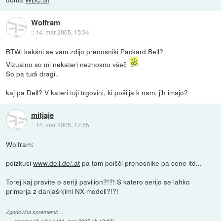
Wolfram
::
14. mar 2005, 15:34
BTW: kakšni se vam zdijo prenosniki Packard Bell?
Vizualno so mi nekateri neznosno všeč
So pa tudi dragi..
kaj pa Dell? V kateri tuji trgovini, ki pošilja k nam, jih imajo?
mitjaje
::
14. mar 2005, 17:55
Wolfram:
poizkusi
www.dell.de/.at
pa tam poišči prenosnike pa cene itd...
Torej kaj pravite o seriji pavilion?!?! S katero serijo se lahko
primerja z danjašnjimi NX-modeli?!?!
Zgodovina sprememb…
spremenil:
mitjaje
(
14. mar 2005 ob 18:03
)