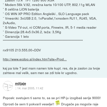
ˇ Modem 56k V.92, mrežna karta 10/100 UTP, 802.11g WLAN
ˇ 8 celična LiON baterija
ˇ OS WIN XP PRO Edition Angleški , SLO Language pack
ˇ Vmesniki: 3xUSB 2.0, 1xParallel,1xmodem RJ11, RJ45, VGA,
2xAudio,
ˇ S-Video TV-out, ni COM porta, Firewire, IR, 5-1 media reader
ˇ Dimenzije:28.4x5.0x36.2, teža: 3,5Kg
ˇ Garancija 1 leto
"""""""""""""""""""""""""""""""""""""""""""""""""""""""""""""""""""
nx9105 213.555,00+DDV
http://www.ecdoo.si/index.htm?site=Prod...
kaj pa tole ? jest mam namen tole kupt. res, da je zaslon za tvoje
zahteve mal velik, sam men se zdi tole kr ugodno.
mitjaje
::
14. mar 2005, 11:42
Popcek: svetujem ti samo to, sa se pri HP-ju izogibaš serije 9000!
Oprosti če sem ti pokvaril veselje!!
Drugače pa mogoče raje