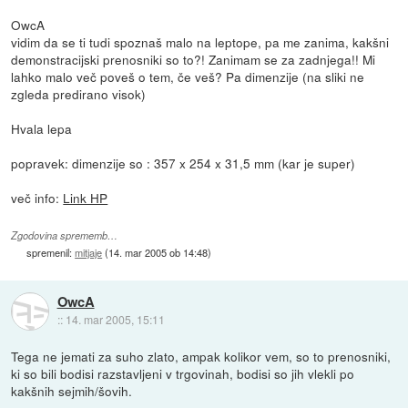
OwcA
vidim da se ti tudi spoznaš malo na leptope, pa me zanima, kakšni
demonstracijski prenosniki so to?! Zanimam se za zadnjega!! Mi
lahko malo več poveš o tem, če veš? Pa dimenzije (na sliki ne
zgleda predirano visok)
Hvala lepa
popravek: dimenzije so : 357 x 254 x 31,5 mm (kar je super)
več info:
Link HP
Zgodovina sprememb…
spremenil:
mitjaje
(
14. mar 2005 ob 14:48
)
OwcA
::
14. mar 2005, 15:11
Tega ne jemati za suho zlato, ampak kolikor vem, so to prenosniki,
ki so bili bodisi razstavljeni v trgovinah, bodisi so jih vlekli po
kakšnih sejmih/šovih.