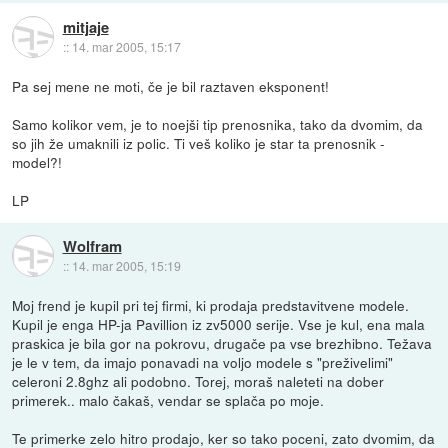
mitjaje
::
14. mar 2005, 15:17
Pa sej mene ne moti, če je bil raztaven eksponent!
Samo kolikor vem, je to noejši tip prenosnika, tako da dvomim, da
so jih že umaknili iz polic. Ti veš koliko je star ta prenosnik -
model?!
LP
Wolfram
::
14. mar 2005, 15:19
Moj frend je kupil pri tej firmi, ki prodaja predstavitvene modele.
Kupil je enga HP-ja Pavillion iz zv5000 serije. Vse je kul, ena mala
praskica je bila gor na pokrovu, drugače pa vse brezhibno. Težava
je le v tem, da imajo ponavadi na voljo modele s "preživelimi"
celeroni 2.8ghz ali podobno. Torej, moraš naleteti na dober
primerek.. malo čakaš, vendar se splača po moje.
Te primerke zelo hitro prodajo, ker so tako poceni, zato dvomim, da