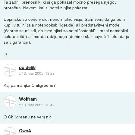
Ta zadnji prenosnik, ki si ga pokazal močno presega njegov
proračun. Nevem, kaj si hotel z njim pokazat...
Dejansko so cene v slo. nenormalno višje. Sam vem, da ga bom
kupil v tujini (ala notebooksbilliger.de) ali predstavitveni model
(čeprav se mi zdi, da med njimi so sami "ostanki" - razni nemobilni
celeroni itd.) ali morda rabljenega (denimo star največ 1 leto, da je
še v garanciji).
lp
polde66
::
13. mar 2005, 18:28
Kaj pa manjka Chiligreenu?
Wolfram
::
13. mar 2005, 18:42
O Chiligreenu ne vem nič.
OwcA