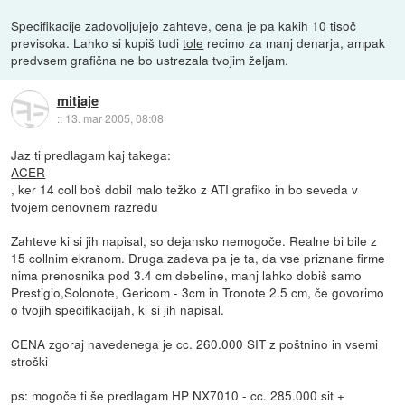
Specifikacije zadovoljujejo zahteve, cena je pa kakih 10 tisoč
previsoka. Lahko si kupiš tudi
tole
recimo za manj denarja, ampak
predvsem grafična ne bo ustrezala tvojim željam.
mitjaje
::
13. mar 2005, 08:08
Jaz ti predlagam kaj takega:
ACER
, ker 14 coll boš dobil malo težko z ATI grafiko in bo seveda v
tvojem cenovnem razredu
Zahteve ki si jih napisal, so dejansko nemogoče. Realne bi bile z
15 collnim ekranom. Druga zadeva pa je ta, da vse priznane firme
nima prenosnika pod 3.4 cm debeline, manj lahko dobiš samo
Prestigio,Solonote, Gericom - 3cm in Tronote 2.5 cm, če govorimo
o tvojih specifikacijah, ki si jih napisal.
CENA zgoraj navedenega je cc. 260.000 SIT z poštnino in vsemi
stroški
ps: mogoče ti še predlagam HP NX7010 - cc. 285.000 sit +