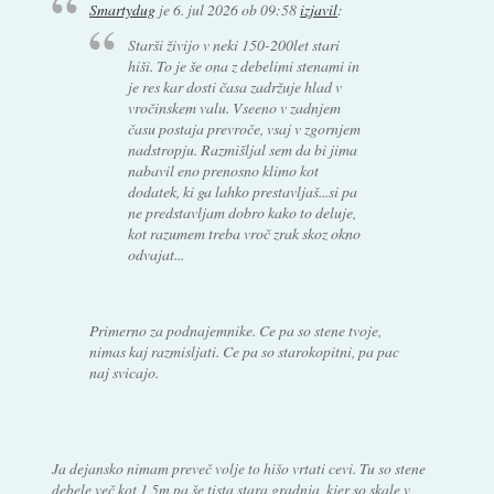
Smartydug
je
6. jul 2026 ob 09:58
izjavil
:
Starši živijo v neki 150-200let stari
hiši. To je še ona z debelimi stenami in
je res kar dosti časa zadržuje hlad v
vročinskem valu. Vseeno v zadnjem
času postaja prevroče, vsaj v zgornjem
nadstropju. Razmišljal sem da bi jima
nabavil eno prenosno klimo kot
dodatek, ki ga lahko prestavljaš...si pa
ne predstavljam dobro kako to deluje,
kot razumem treba vroč zrak skoz okno
odvajat...
Primerno za podnajemnike. Ce pa so stene tvoje,
nimas kaj razmisljati. Ce pa so starokopitni, pa pac
naj svicajo.
Ja dejansko nimam preveč volje to hišo vrtati cevi. Tu so stene
debele več kot 1,5m pa še tista stara gradnja, kjer so skale v