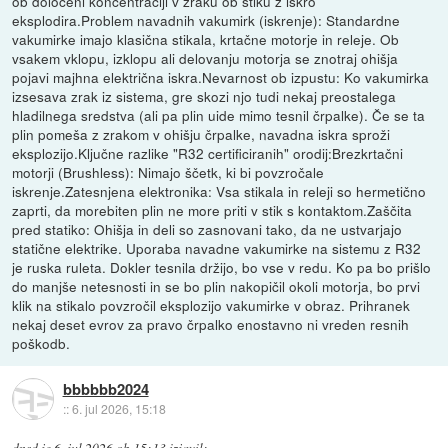
ob določeni koncentraciji v zraku ob stiku z iskro
eksplodira.Problem navadnih vakumirk (iskrenje): Standardne
vakumirke imajo klasična stikala, krtačne motorje in releje. Ob
vsakem vklopu, izklopu ali delovanju motorja se znotraj ohišja
pojavi majhna električna iskra.Nevarnost ob izpustu: Ko vakumirka
izsesava zrak iz sistema, gre skozi njo tudi nekaj preostalega
hladilnega sredstva (ali pa plin uide mimo tesnil črpalke). Če se ta
plin pomeša z zrakom v ohišju črpalke, navadna iskra sproži
eksplozijo.Ključne razlike "R32 certificiranih" orodij:Brezkrtačni
motorji (Brushless): Nimajo ščetk, ki bi povzročale
iskrenje.Zatesnjena elektronika: Vsa stikala in releji so hermetično
zaprti, da morebiten plin ne more priti v stik s kontaktom.Zaščita
pred statiko: Ohišja in deli so zasnovani tako, da ne ustvarjajo
statične elektrike. Uporaba navadne vakumirke na sistemu z R32
je ruska ruleta. Dokler tesnila držijo, bo vse v redu. Ko pa bo prišlo
do manjše netesnosti in se bo plin nakopičil okoli motorja, bo prvi
klik na stikalo povzročil eksplozijo vakumirke v obraz. Prihranek
nekaj deset evrov za pravo črpalko enostavno ni vreden resnih
poškodb.
bbbbbb2024
::
6. jul 2026, 15:18