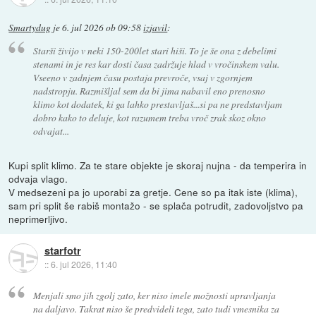
Smartydug
je
6. jul 2026 ob 09:58
izjavil
:
Starši živijo v neki 150-200let stari hiši. To je še ona z debelimi
stenami in je res kar dosti časa zadržuje hlad v vročinskem valu.
Vseeno v zadnjem času postaja prevroče, vsaj v zgornjem
nadstropju. Razmišljal sem da bi jima nabavil eno prenosno
klimo kot dodatek, ki ga lahko prestavljaš...si pa ne predstavljam
dobro kako to deluje, kot razumem treba vroč zrak skoz okno
odvajat...
Kupi split klimo. Za te stare objekte je skoraj nujna - da temperira in
odvaja vlago.
V medsezeni pa jo uporabi za gretje. Cene so pa itak iste (klima),
sam pri split še rabiš montažo - se splača potrudit, zadovoljstvo pa
neprimerljivo.
starfotr
::
6. jul 2026, 11:40
Menjali smo jih zgolj zato, ker niso imele možnosti upravljanja
na daljavo. Takrat niso še predvideli tega, zato tudi vmesnika za