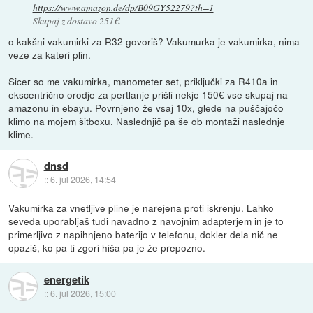
https://www.amazon.de/dp/B09GY52279?th=1
Skupaj z dostavo 251€.
o kakšni vakumirki za R32 govoriš? Vakumurka je vakumirka, nima
veze za kateri plin.
Sicer so me vakumirka, manometer set, priključki za R410a in
ekscentrično orodje za pertlanje prišli nekje 150€ vse skupaj na
amazonu in ebayu. Povrnjeno že vsaj 10x, glede na puščajočo
klimo na mojem šitboxu. Naslednjič pa še ob montaži naslednje
klime.
dnsd
::
6. jul 2026, 14:54
Vakumirka za vnetljive pline je narejena proti iskrenju. Lahko
seveda uporabljaš tudi navadno z navojnim adapterjem in je to
primerljivo z napihnjeno baterijo v telefonu, dokler dela nič ne
opaziš, ko pa ti zgori hiša pa je že prepozno.
energetik
::
6. jul 2026, 15:00