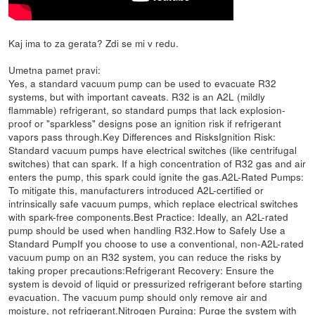
Kaj ima to za gerata? Zdi se mi v redu.
Umetna pamet pravi:
Yes, a standard vacuum pump can be used to evacuate R32
systems, but with important caveats. R32 is an A2L (mildly
flammable) refrigerant, so standard pumps that lack explosion-
proof or "sparkless" designs pose an ignition risk if refrigerant
vapors pass through.Key Differences and RisksIgnition Risk:
Standard vacuum pumps have electrical switches (like centrifugal
switches) that can spark. If a high concentration of R32 gas and air
enters the pump, this spark could ignite the gas.A2L-Rated Pumps:
To mitigate this, manufacturers introduced A2L-certified or
intrinsically safe vacuum pumps, which replace electrical switches
with spark-free components.Best Practice: Ideally, an A2L-rated
pump should be used when handling R32.How to Safely Use a
Standard PumpIf you choose to use a conventional, non-A2L-rated
vacuum pump on an R32 system, you can reduce the risks by
taking proper precautions:Refrigerant Recovery: Ensure the
system is devoid of liquid or pressurized refrigerant before starting
evacuation. The vacuum pump should only remove air and
moisture, not refrigerant.Nitrogen Purging: Purge the system with