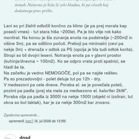
stenah. Naravno je hiša že zelo hladna, bi pa včasih kaj
dodatnega prav prišlo.
Lani so pri žlahti odločili končno za klimo (je pa prej morala kap
poseči vmes) - tut stara hiša ~200let. Pa je blo vitje rok kako
montirat. Na koncu je šla zunanja enota na podstrešje (~200m2 in
višine 3m), pa se odlično počuti. Preboji pa minimalni (cevi pa
nekje 3m) + drenaža v odtok za PS (opcija je bla tudi odtok korita).
Stropi so bli dvojni leseni. Notranja enota pa v glavni prostor
(kuhinja/dnevna ~ 100m2). Ko se odpro vrata proti spalnici, se
hladi še ta.
Na začetku je vedno NEMOGOČE, pol pa se najde rešitev.
Pa so prezadovoljni - polet deluje tut po 12h - dry.
V medsezoni pa cele dneve. Poraba el. se je povečala poleti,
pozimi pa padla (prej sta mela za medsezono el. kalorifer 2kW".
Poraba olja pa padla iz 3000l na nekje 1500l (objekt ni izoliran, tut
okna so bol taktak), kar je za nekje 300m2 kar znosno.
Zgodovina sprememb…
spremenil:
joez7
(
6. jul 2026 ob 13:59
)
dnsd