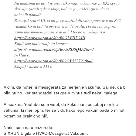
Na amazonu de ali it je zelo težko najti vakumirko za R32 ker jo
skrivajo zaradi zakonodaje, tudi če jo najdeš izpiše, da ni
nobenih ponudb.
Pomagal sem si UI, ki mi je zgeneriral direktno povezavo na R32
vakumirko in tudi ta povezava ni delovala. Potem sem kopiral
samo ime modela naprave in dobil točno to vakumirko
https://www.amazon.de/dp/B0GLFH7GJH
Kupil sem tudi orodje za konuse:
https://www.amazon.de/dp/B00JRD0QAA?th=1
In ključe:
https://www.amazon.de/dp/B09GY52279?th=1
Skupaj z dostavo 251€.
Vidim, da noter ni messgerata za merjenje vakuma. Saj ne, da bi
bilo nujno, ker standardni set gre v minus tudi nekaj malega.
Ampak na Youtubu sem videl, da kekec iam posebej merilec
vakuma, ki meri ppm, ter se vidi, kako lepo vakum pada 5 minut,
potem pa praktično nič.
Našel sem na amazon.de:
SIXRUN Digitale HVAC-Messgerät Vakuum-,