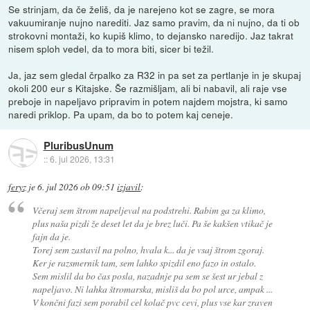
Se strinjam, da če želiš, da je narejeno kot se zagre, se mora
vakuumiranje nujno narediti. Jaz samo pravim, da ni nujno, da ti ob
strokovni montaži, ko kupiš klimo, to dejansko naredijo. Jaz takrat
nisem sploh vedel, da to mora biti, sicer bi težil.
Ja, jaz sem gledal črpalko za R32 in pa set za pertlanje in je skupaj
okoli 200 eur s Kitajske. Še razmišljam, ali bi nabavil, ali raje vse
preboje in napeljavo pripravim in potem najdem mojstra, ki samo
naredi priklop. Pa upam, da bo to potem kaj ceneje.
PluribusUnum
::
6. jul 2026, 13:31
feryz
je
6. jul 2026 ob 09:51
izjavil
:
Včeraj sem štrom napeljeval na podstrehi. Rabim ga za klimo,
plus naša pizdi že deset let da je brez luči. Pa še kakšen vtikač je
fajn da je.
Torej sem zastavil na polno, hvala k... da je vsaj štrom zgoraj.
Ker je razsmernik tam, sem lahko spizdil eno fazo in ostalo.
Sem mislil da bo čas posla, nazadnje pa sem se šest ur jebal z
napeljavo. Ni lahka štromarska, misliš da bo pol urce, ampak ...
V končni fazi sem porabil cel kolač pvc cevi, plus vse kar zraven