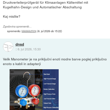
Druckverteilerprüfgerät für Klimaanlagen Kältemittel mit
Kugelhahn-Design und Automatischer Abschaltung
Kaj mislite?
Zgodovina sprememb…
spremenilo:
bbbbbb2024
(
6. jul 2026 ob 15:22
)
dnsd
::
6. jul 2026, 15:30
Velik Manometer je na priključni enoti modre barve poglej priključno
enoto s kabli in adapterji