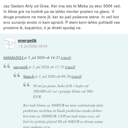
Jaz Gedam Airly od Gree, Ker ima isto kt Micka za skor 500€ več.
In klima gre na hodnik pa se lahko monter postavi na glavo. V
druge prostore ne more jit, ker so pač poševne stene. In več kot
eno zunanjo enoto ni kam spravit. P stem bom lahko pohladil vse
prostore ik, kopalnico, k je direkt spodaj ne.
energetik
::
6. jul 2026, 09:44
bbbbbb2024
je
5. jul 2026 ob 14:23
izjavil
:
energetik
je
3. jul 2026 ob 11:35
izjavil
:
Vanich
je
3. jul 2026 ob 09:30
izjavil
:
Ni mi pa jasno, kako folk v bajte od
500.000 ali več vgrajuje klime od 300.-
EUR.
Ker tudi klima za 300EUR na min ventilatorju dela
praktično neslišno in hladi praktično enako dobro
kot tista za 1000EUR. COP pa tudi nima veze, ali
boš čez poletje plačal 80 ali 90EUR za štrom, nima
prav nobene veze.