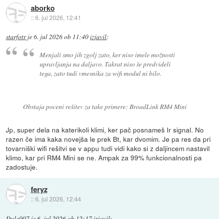
aborko
::
6. jul 2026, 12:41
starfotr
je
6. jul 2026 ob 11:40
izjavil
:
Menjali smo jih zgolj zato, ker niso imele možnosti
upravljanja na daljavo. Takrat niso še predvideli
tega, zato tudi vmesnika za wifi modul ni bilo.
Obstaja poceni rešitev za take primere: BroadLink RM4 Mini
Jp, super dela na katerikoli klimi, ker pač posnameš Ir signal. No
razen če ima kaka novejša le prek Bt, kar dvomim. Je pa res da pri
tovarniški wifi rešitvi se v appu tudi vidi kako si z daljincem nastavil
klimo, kar pri RM4 Mini se ne. Ampak za 99% funkcionalnosti pa
zadostuje.
feryz
::
6. jul 2026, 12:44
Dule007
je
6. jul 2026 ob 12:17
izjavil
: