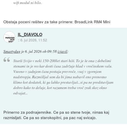
wifi modul ni bilo.
Obstaja poceni rešitev za take primere: BroadLink RM4 Mini
IL_DIAVOLO
::
6. jul 2026, 11:52
Smartydug
je
6. jul 2026 ob 09:58
izjavil
:
Starši živijo v neki 150-200let stari hiši. To je še ona z debelimi
stenami in je res kar dosti časa zadržuje hlad v vročinskem valu.
Vseeno v zadnjem času postaja prevroče, vsaj v zgornjem
nadstropju. Razmišljal sem da bi jima nabavil eno prenosno
klimo kot dodatek, ki ga lahko prestavljaš...si pa ne predstavljam
dobro kako to deluje, kot razumem treba vroč zrak skoz okno
odvajat...
Primerno za podnajemnike. Ce pa so stene tvoje, nimas kaj
razmisljati. Ce pa so starokopitni, pa pac naj svicajo.