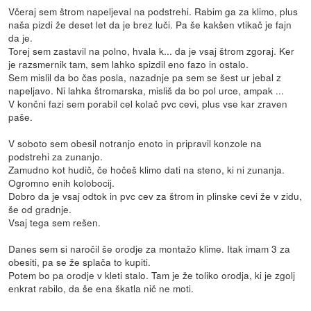
Včeraj sem štrom napeljeval na podstrehi. Rabim ga za klimo, plus
naša pizdi že deset let da je brez luči. Pa še kakšen vtikač je fajn
da je.
Torej sem zastavil na polno, hvala k... da je vsaj štrom zgoraj. Ker
je razsmernik tam, sem lahko spizdil eno fazo in ostalo.
Sem mislil da bo čas posla, nazadnje pa sem se šest ur jebal z
napeljavo. Ni lahka štromarska, misliš da bo pol urce, ampak ...
V končni fazi sem porabil cel kolač pvc cevi, plus vse kar zraven
paše.
V soboto sem obesil notranjo enoto in pripravil konzole na
podstrehi za zunanjo.
Zamudno kot hudič, če hočeš klimo dati na steno, ki ni zunanja.
Ogromno enih kolobocij.
Dobro da je vsaj odtok in pvc cev za štrom in plinske cevi že v zidu,
še od gradnje.
Vsaj tega sem rešen.
Danes sem si naročil še orodje za montažo klime. Itak imam 3 za
obesiti, pa se že splača to kupiti.
Potem bo pa orodje v kleti stalo. Tam je že toliko orodja, ki je zgolj
enkrat rabilo, da še ena škatla nič ne moti.