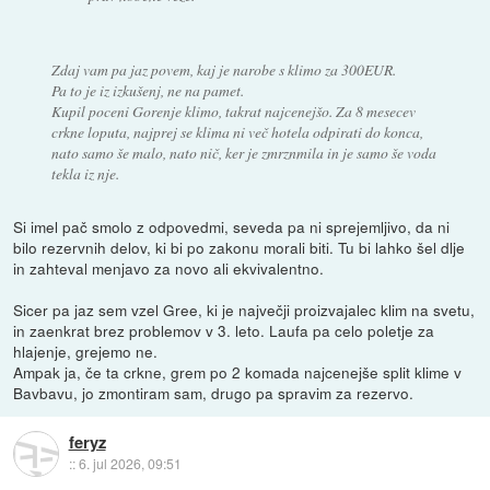
Zdaj vam pa jaz povem, kaj je narobe s klimo za 300EUR.
Pa to je iz izkušenj, ne na pamet.
Kupil poceni Gorenje klimo, takrat najcenejšo. Za 8 mesecev
crkne loputa, najprej se klima ni več hotela odpirati do konca,
nato samo še malo, nato nič, ker je zmrznmila in je samo še voda
tekla iz nje.
Si imel pač smolo z odpovedmi, seveda pa ni sprejemljivo, da ni
bilo rezervnih delov, ki bi po zakonu morali biti. Tu bi lahko šel dlje
in zahteval menjavo za novo ali ekvivalentno.
Sicer pa jaz sem vzel Gree, ki je največji proizvajalec klim na svetu,
in zaenkrat brez problemov v 3. leto. Laufa pa celo poletje za
hlajenje, grejemo ne.
Ampak ja, če ta crkne, grem po 2 komada najcenejše split klime v
Bavbavu, jo zmontiram sam, drugo pa spravim za rezervo.
feryz
::
6. jul 2026, 09:51