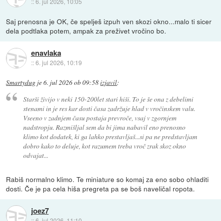
::
6. jul 2026, 10:05
Saj prenosna je OK, če spelješ izpuh ven skozi okno...malo ti sicer
dela podtlaka potem, ampak za preživet vročino bo.
enavlaka
::
6. jul 2026, 10:19
Smartydug
je
6. jul 2026 ob 09:58
izjavil
:
Starši živijo v neki 150-200let stari hiši. To je še ona z debelimi
stenami in je res kar dosti časa zadržuje hlad v vročinskem valu.
Vseeno v zadnjem času postaja prevroče, vsaj v zgornjem
nadstropju. Razmišljal sem da bi jima nabavil eno prenosno
klimo kot dodatek, ki ga lahko prestavljaš...si pa ne predstavljam
dobro kako to deluje, kot razumem treba vroč zrak skoz okno
odvajat...
Rabiš normalno klimo. Te miniature so komaj za eno sobo ohladiti
dosti. Če je pa cela hiša pregreta pa se boš naveličal ropota.
joez7
::
6. jul 2026, 11:10