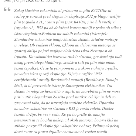
dnsd
je
6. jul 2026 ob 15:13
izjavil
:
Zakaj klasična vakumirka ni primerna za plin R32?Glavni
razlog je varnost pred vžigom in eksplozijo.R32 je blago vnetljiv
plin (oznaka A2L): Stari plini (npr. R410A) niso bili vnetljivi
(oznaka A1). R32 pa ob določeni koncentraciji v zraku ob stiku z
iskro eksplodira.Problem navadnih vakumirk (iskrenje):
Standardne vakumirke imajo klasična stikala, krtačne motorje
in releje. Ob vsakem vklopu, izklopu ali delovanju motorja se
znotraj ohišja pojavi majhna električna iskra.Nevarnost ob
izpustu: Ko vakumirka izsesava zrak iz sistema, gre skozi njo tudi
nekaj preostalega hladilnega sredstva (ali pa plin uide mimo
tesnil črpalke). Če se ta plin pomeša z zrakom v ohišju črpalke,
navadna iskra sproži eksplozijo.Ključne razlike "R32
certificiranih" orodij:Brezkrtačni motorji (Brushless): Nimajo
ščetk, ki bi povzročale iskrenje.Zatesnjena elektronika: Vsa
stikala in releji so hermetično zaprti, da morebiten plin ne more
priti v stik s kontaktom.Zaščita pred statiko: Ohišja in deli so
zasnovani tako, da ne ustvarjajo statične elektrike. Uporaba
navadne vakumirke na sistemu z R32 je ruska ruleta. Dokler
tesnila držijo, bo vse v redu. Ko pa bo prišlo do manjše
netesnosti in se bo plin nakopičil okoli motorja, bo prvi klik na
stikalo povzročil eksplozijo vakumirke v obraz. Prihranek nekaj
deset evrov za pravo črpalko enostavno ni vreden resnih