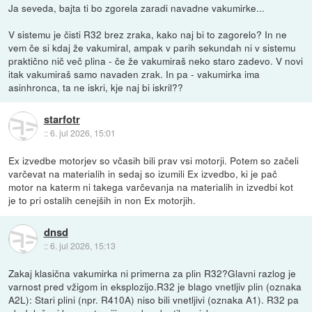
Ja seveda, bajta ti bo zgorela zaradi navadne vakumirke...
V sistemu je čisti R32 brez zraka, kako naj bi to zagorelo? In ne
vem če si kdaj že vakumiral, ampak v parih sekundah ni v sistemu
praktično nič več plina - če že vakumiraš neko staro zadevo. V novi
itak vakumiraš samo navaden zrak. In pa - vakumirka ima
asinhronca, ta ne iskri, kje naj bi iskril??
starfotr
::
6. jul 2026, 15:01
Ex izvedbe motorjev so včasih bili prav vsi motorji. Potem so začeli
varčevat na materialih in sedaj so izumili Ex izvedbo, ki je pač
motor na katerm ni takega varčevanja na materialih in izvedbi kot
je to pri ostalih cenejših in non Ex motorjih.
dnsd
::
6. jul 2026, 15:13
Zakaj klasična vakumirka ni primerna za plin R32?Glavni razlog je
varnost pred vžigom in eksplozijo.R32 je blago vnetljiv plin (oznaka
A2L): Stari plini (npr. R410A) niso bili vnetljivi (oznaka A1). R32 pa