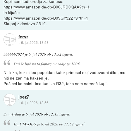
Kupil sem tudi orodje za konuse:
https://www.amazon.de/dp/B00JRD0QAA?th=1
In ključe:
https://www.amazon.de/dp/B09GY52279?th=1
Skupaj z dostavo 251€.
feryz
::
6. jul 2026, 13:53
bbbbbb2024
je
6. jul 2026 ob 13:32
izjavil
:
Daj še link na to famozno orodje za 500€.
Ni linka, ker mi bo popoldan kufer prinesel moj vodovodni diler, me
niti ne zanima kakšen je.
Pač cel komplet. Ima tudi za R32, tako sem namreč kupil.
joez7
::
6. jul 2026, 13:56
Smartydug
je
6. jul 2026 ob 12:13
izjavil
:
IL_DIAVOLO
je
6. jul 2026 ob 11:52
izjavil
: