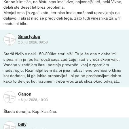
Kar se klim tiče, na šihtu smo imeli dve, najcenejši krš, neki Vivax,
delali ste deset let brez problema.
Menjali smo jih zgolj zato, ker niso imele možnosti upravljanja na
daljavo. Takrat niso še predvideli tega, zato tudi vmesnika za wifi
modul ni bilo.
Smartydug
::
6. jul 2026, 09:58
Starši živijo v neki 150-200let stari hiši. To je še ona z debelimi
stenami in je res kar dosti časa zadržuje hlad v vročinskem valu.
Vseeno v zadnjem času postaja prevroče, vsaj v zgornjem
nadstropju. Razmišljal sem da bi jima nabavil eno prenosno klimo
kot dodatek, ki ga lahko prestavljaš...si pa ne predstavljam dobro
kako to deluje, kot razumem treba vroč zrak skoz okno odvajat...
Ganon
::
6. jul 2026, 10:03
Škoda denarja. Kupi klasično.
billy