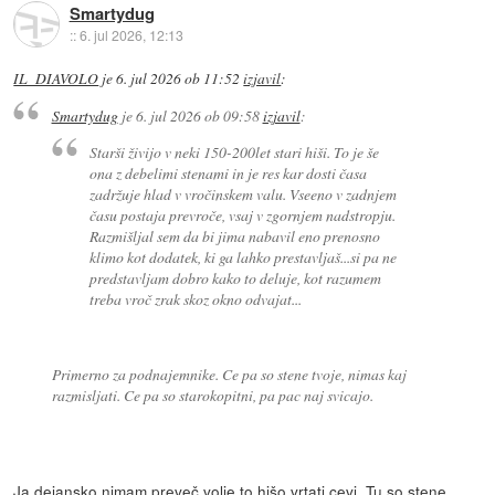
Smartydug
::
6. jul 2026, 12:13
IL_DIAVOLO
je
6. jul 2026 ob 11:52
izjavil
:
Smartydug
je
6. jul 2026 ob 09:58
izjavil
:
Starši živijo v neki 150-200let stari hiši. To je še
ona z debelimi stenami in je res kar dosti časa
zadržuje hlad v vročinskem valu. Vseeno v zadnjem
času postaja prevroče, vsaj v zgornjem nadstropju.
Razmišljal sem da bi jima nabavil eno prenosno
klimo kot dodatek, ki ga lahko prestavljaš...si pa ne
predstavljam dobro kako to deluje, kot razumem
treba vroč zrak skoz okno odvajat...
Primerno za podnajemnike. Ce pa so stene tvoje, nimas kaj
razmisljati. Ce pa so starokopitni, pa pac naj svicajo.
Ja dejansko nimam preveč volje to hišo vrtati cevi. Tu so stene