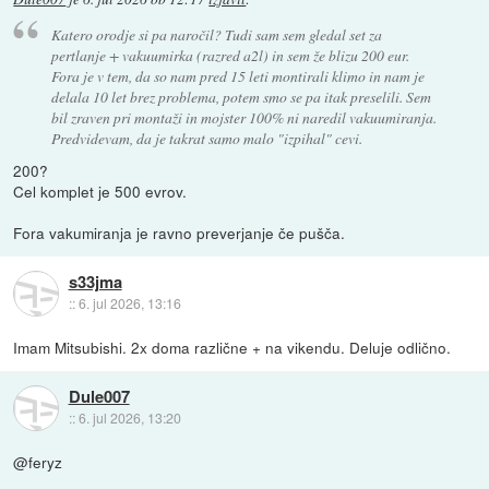
Katero orodje si pa naročil? Tudi sam sem gledal set za
pertlanje + vakuumirka (razred a2l) in sem že blizu 200 eur.
Fora je v tem, da so nam pred 15 leti montirali klimo in nam je
delala 10 let brez problema, potem smo se pa itak preselili. Sem
bil zraven pri montaži in mojster 100% ni naredil vakuumiranja.
Predvidevam, da je takrat samo malo "izpihal" cevi.
200?
Cel komplet je 500 evrov.
Fora vakumiranja je ravno preverjanje če pušča.
s33jma
::
6. jul 2026, 13:16
Imam Mitsubishi. 2x doma različne + na vikendu. Deluje odlično.
Dule007
::
6. jul 2026, 13:20
@feryz