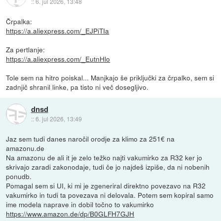
::
6. jul 2026, 13:48
Črpalka:
https://a.aliexpress.com/_EJPiTIa
Za pertlanje:
https://a.aliexpress.com/_EutnHlo
Tole sem na hitro poiskal... Manjkajo še priključki za črpalko, sem si
zadnjič shranil linke, pa tisto ni več dosegljivo.
dnsd
::
6. jul 2026, 13:49
Jaz sem tudi danes naročil orodje za klimo za 251€ na
amazonu.de
Na amazonu de ali it je zelo težko najti vakumirko za R32 ker jo
skrivajo zaradi zakonodaje, tudi če jo najdeš izpiše, da ni nobenih
ponudb.
Pomagal sem si UI, ki mi je zgeneriral direktno povezavo na R32
vakumirko in tudi ta povezava ni delovala. Potem sem kopiral samo
ime modela naprave in dobil točno to vakumirko
https://www.amazon.de/dp/B0GLFH7GJH