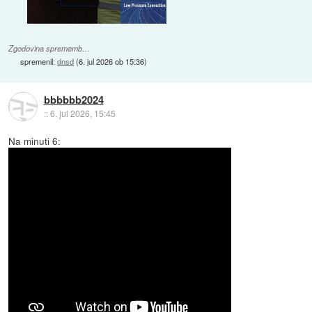
Zgodovina sprememb…
spremenil:
dnsd
(
6. jul 2026 ob 15:36
)
bbbbbb2024
::
6. jul 2026, 15:45
Na minuti 6: