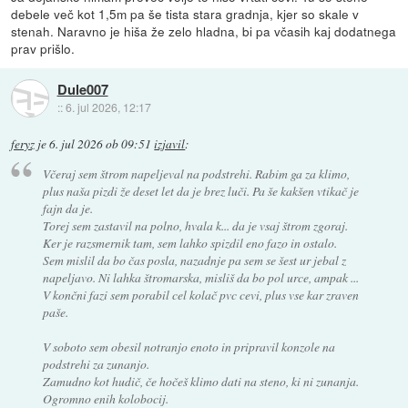
debele več kot 1,5m pa še tista stara gradnja, kjer so skale v
stenah. Naravno je hiša že zelo hladna, bi pa včasih kaj dodatnega
prav prišlo.
Dule007
::
6. jul 2026, 12:17
feryz
je
6. jul 2026 ob 09:51
izjavil
:
Včeraj sem štrom napeljeval na podstrehi. Rabim ga za klimo,
plus naša pizdi že deset let da je brez luči. Pa še kakšen vtikač je
fajn da je.
Torej sem zastavil na polno, hvala k... da je vsaj štrom zgoraj.
Ker je razsmernik tam, sem lahko spizdil eno fazo in ostalo.
Sem mislil da bo čas posla, nazadnje pa sem se šest ur jebal z
napeljavo. Ni lahka štromarska, misliš da bo pol urce, ampak ...
V končni fazi sem porabil cel kolač pvc cevi, plus vse kar zraven
paše.
V soboto sem obesil notranjo enoto in pripravil konzole na
podstrehi za zunanjo.
Zamudno kot hudič, če hočeš klimo dati na steno, ki ni zunanja.
Ogromno enih kolobocij.