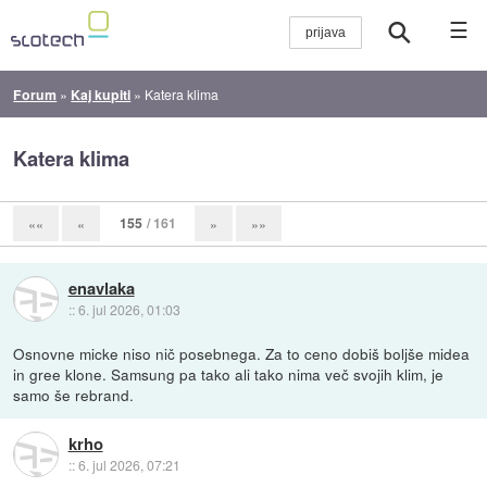
☰
Forum
»
Kaj kupiti
»
Katera klima
Katera klima
155
/ 161
««
«
»
»»
enavlaka
::
6. jul 2026, 01:03
Osnovne micke niso nič posebnega. Za to ceno dobiš boljše midea
in gree klone. Samsung pa tako ali tako nima več svojih klim, je
samo še rebrand.
krho
::
6. jul 2026, 07:21