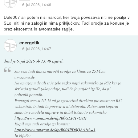
::
6. jul 2026, 14:46
Dule007 ali potem nisi naročil, ker tvoja povezava niti ne pošilja v
SLo, niti ni na zalogi in nima priključkov. Tudi orodje za konuse je
brez ekscentra in avtomatske raglje.
energetik
::
6. jul 2026, 14:47
dnsd
je
6. jul 2026 ob 13:49
izjavil
:
Jaz sem tudi danes naročil orodje za klimo za 251€ na
amazonu.de
Na amazonu de ali it je zelo težko najti vakumirko za R32 ker jo
skrivajo zaradi zakonodaje, tudi če jo najdeš izpiše, da ni
nobenih ponudb.
Pomagal sem si UI, ki mi je zgeneriral direktno povezavo na R32
vakumirko in tudi ta povezava ni delovala. Potem sem kopiral
samo ime modela naprave in dobil točno to vakumirko
https://www.amazon.de/dp/B0GLFH7GJH
Kupil sem tudi orodje za konuse:
https://www.amazon.de/dp/B00JRD0QAA?th=1
In ključe: