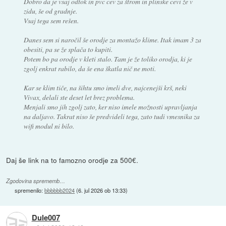
Dobro da je vsaj odtok in pvc cev za štrom in plinske cevi že v
zidu, še od gradnje.
Vsaj tega sem rešen.
Danes sem si naročil še orodje za montažo klime. Itak imam 3 za
obesiti, pa se že splača to kupiti.
Potem bo pa orodje v kleti stalo. Tam je že toliko orodja, ki je
zgolj enkrat rabilo, da še ena škatla nič ne moti.
Kar se klim tiče, na šihtu smo imeli dve, najcenejši krš, neki
Vivax, delali ste deset let brez problema.
Menjali smo jih zgolj zato, ker niso imele možnosti upravljanja
na daljavo. Takrat niso še predvideli tega, zato tudi vmesnika za
wifi modul ni bilo.
Daj še link na to famozno orodje za 500€.
Zgodovina sprememb…
spremenilo:
bbbbbb2024
(
6. jul 2026 ob 13:33
)
Dule007