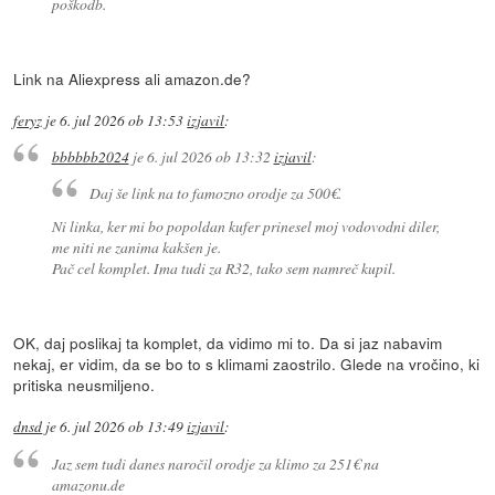
poškodb.
Link na Aliexpress ali amazon.de?
feryz
je
6. jul 2026 ob 13:53
izjavil
:
bbbbbb2024
je
6. jul 2026 ob 13:32
izjavil
:
Daj še link na to famozno orodje za 500€.
Ni linka, ker mi bo popoldan kufer prinesel moj vodovodni diler,
me niti ne zanima kakšen je.
Pač cel komplet. Ima tudi za R32, tako sem namreč kupil.
OK, daj poslikaj ta komplet, da vidimo mi to. Da si jaz nabavim
nekaj, er vidim, da se bo to s klimami zaostrilo. Glede na vročino, ki
pritiska neusmiljeno.
dnsd
je
6. jul 2026 ob 13:49
izjavil
:
Jaz sem tudi danes naročil orodje za klimo za 251€ na
amazonu.de