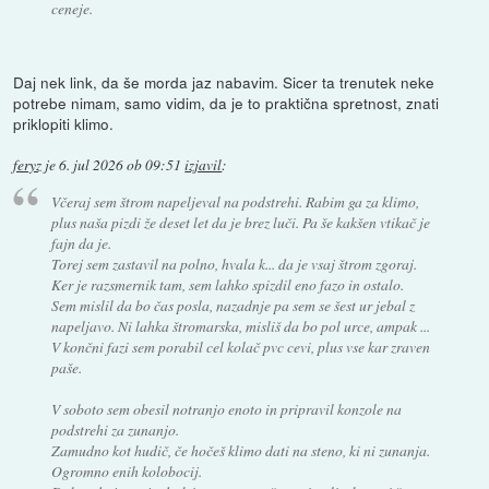
ceneje.
Daj nek link, da še morda jaz nabavim. Sicer ta trenutek neke
potrebe nimam, samo vidim, da je to praktična spretnost, znati
priklopiti klimo.
feryz
je
6. jul 2026 ob 09:51
izjavil
:
Včeraj sem štrom napeljeval na podstrehi. Rabim ga za klimo,
plus naša pizdi že deset let da je brez luči. Pa še kakšen vtikač je
fajn da je.
Torej sem zastavil na polno, hvala k... da je vsaj štrom zgoraj.
Ker je razsmernik tam, sem lahko spizdil eno fazo in ostalo.
Sem mislil da bo čas posla, nazadnje pa sem se šest ur jebal z
napeljavo. Ni lahka štromarska, misliš da bo pol urce, ampak ...
V končni fazi sem porabil cel kolač pvc cevi, plus vse kar zraven
paše.
V soboto sem obesil notranjo enoto in pripravil konzole na
podstrehi za zunanjo.
Zamudno kot hudič, če hočeš klimo dati na steno, ki ni zunanja.
Ogromno enih kolobocij.