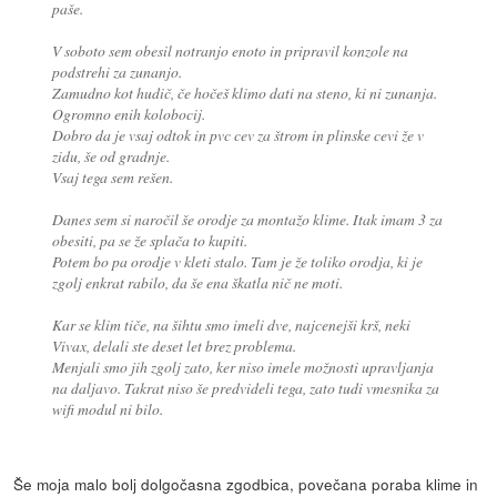
paše.
V soboto sem obesil notranjo enoto in pripravil konzole na
podstrehi za zunanjo.
Zamudno kot hudič, če hočeš klimo dati na steno, ki ni zunanja.
Ogromno enih kolobocij.
Dobro da je vsaj odtok in pvc cev za štrom in plinske cevi že v
zidu, še od gradnje.
Vsaj tega sem rešen.
Danes sem si naročil še orodje za montažo klime. Itak imam 3 za
obesiti, pa se že splača to kupiti.
Potem bo pa orodje v kleti stalo. Tam je že toliko orodja, ki je
zgolj enkrat rabilo, da še ena škatla nič ne moti.
Kar se klim tiče, na šihtu smo imeli dve, najcenejši krš, neki
Vivax, delali ste deset let brez problema.
Menjali smo jih zgolj zato, ker niso imele možnosti upravljanja
na daljavo. Takrat niso še predvideli tega, zato tudi vmesnika za
wifi modul ni bilo.
Še moja malo bolj dolgočasna zgodbica, povečana poraba klime in