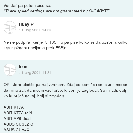
Vendar pa potem piše še:
*There speed settings are not guaranteed by GIGABYTE.
Huey P
::
1. avg 2001, 14:08
Ne ne podpira, ker je KT133. To pa piše kolko se da oziroma kolko
ima možnost navijanja prek FSBja.
teac
::
1. avg 2001, 14:21
OK, ktero ploščo pa naj vzamem. Zdaj pa sem že res tako zmeden,
da mi je žal, da nisem vzel prve, ki sem jo zagledal. Se mi zdi, delj
ko kupuješ nekaj, bolj si zmeden.
ABIT KT7A
ABIT KT7A raid
ABIT VP6 dual
ASUS CUSL2 C
ASUS CUV4X