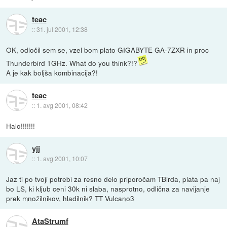
teac
::
31. jul 2001, 12:38
OK, odločil sem se, vzel bom plato GIGABYTE GA-7ZXR in proc
Thunderbird 1GHz. What do you think?!?
A je kak boljša kombinacija?!
teac
::
1. avg 2001, 08:42
Halo!!!!!!!
yjj
::
1. avg 2001, 10:07
Jaz ti po tvoji potrebi za resno delo priporočam TBirda, plata pa naj
bo LS, ki kljub ceni 30k ni slaba, nasprotno, odlična za navijanje
prek množilnikov, hladilnik? TT Vulcano3
AtaStrumf