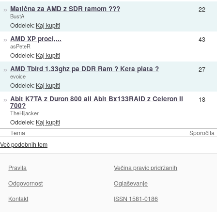
»
Matična za AMD z SDR ramom ???
22
BustA
Oddelek:
Kaj kupiti
»
AMD XP proci,...
43
asPeteR
Oddelek:
Kaj kupiti
»
AMD Tbird 1.33ghz pa DDR Ram ? Kera plata ?
27
evoice
Oddelek:
Kaj kupiti
»
Abit K7TA z Duron 800 ali Abit Bx133RAID z Celeron II
18
700?
TheHijacker
Oddelek:
Kaj kupiti
Tema
Sporočila
Več podobnih tem
Pravila
Večina pravic pridržanih
Odgovornost
Oglaševanje
Kontakt
ISSN 1581-0186