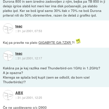
Durona 800 in sem izredno zadovoljen z njim, bejba pa TB 850 in ji
delajo igrice slabš kot meni ker ima disk počasnejši, pa slabšo
platko ipd. Ker se boš igral samo 30% itak v 70% ne boš Durona
priteral niti do 50% obremenitve, razen če delaš z grafiko ipd.
teac
::
31. jul 2001, 07:53
Kaj pa pravite na plato
GIGABYTE GA-7ZXR
?!
teac
::
31. jul 2001, 12:17
Kakšna pa je kaj razlika med Thunderbird-om 1GHz in 1.2GHz?
A je opazna?
Kterega se splača bolj kupit (sem se odločil, da bom vzel
Thuderbirda)!?
ABX
::
31. jul 2001, 12:25
Če ne upoštevamo o/c D900