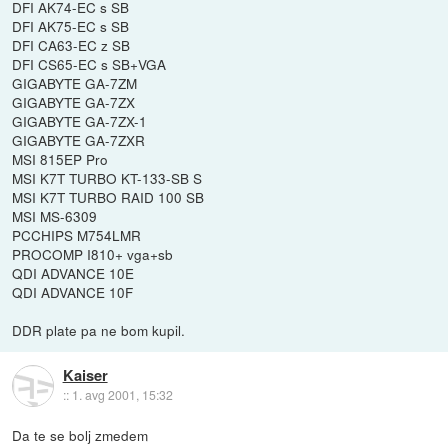
DFI AK74-EC s SB
DFI AK75-EC s SB
DFI CA63-EC z SB
DFI CS65-EC s SB+VGA
GIGABYTE GA-7ZM
GIGABYTE GA-7ZX
GIGABYTE GA-7ZX-1
GIGABYTE GA-7ZXR
MSI 815EP Pro
MSI K7T TURBO KT-133-SB S
MSI K7T TURBO RAID 100 SB
MSI MS-6309
PCCHIPS M754LMR
PROCOMP I810+ vga+sb
QDI ADVANCE 10E
QDI ADVANCE 10F
DDR plate pa ne bom kupil.
Kaiser
::
1. avg 2001, 15:32
Da te se bolj zmedem