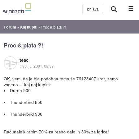
☰
Forum
»
Kaj kupiti
»
Proc & plata ?!
Proc & plata ?!
teac
::
30. jul 2001, 08:39
OK, vem, da je bla podobna tema že 76123407 krat, samo
vseeno.....kaj naj kupim:
Duron 900
Thunderbird 850
Thunderbird 900
Računalnik rabim 70% za resno delo in 30% za igrice!