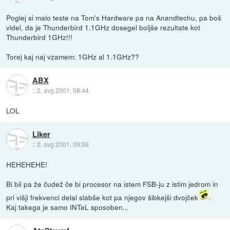
Poglej si malo teste na Tom's Hardware pa na Anandtechu, pa boš
videl, da je Thunderbird 1.1GHz dosegel boljše rezultate kot
Thunderbird 1GHz!!!
Torej kaj naj vzamem: 1GHz al 1.1GHz??
ABX
::
2. avg 2001, 08:44
LOL
Liker
::
2. avg 2001, 09:59
HEHEHEHE!
Bi bil pa že čudež če bi procesor na istem FSB-ju z istim jedrom in
pri višji frekvenci delal slabše kot pa njegov šibkejši dvojček
.
Kaj takega je samo INTeL sposoben...