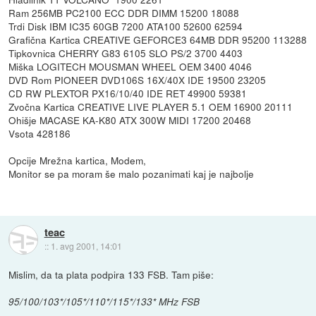
Ram 256MB PC2100 ECC DDR DIMM 15200 18088
Trdi Disk IBM IC35 60GB 7200 ATA100 52600 62594
Grafična Kartica CREATIVE GEFORCE3 64MB DDR 95200 113288
Tipkovnica CHERRY G83 6105 SLO PS/2 3700 4403
Miška LOGITECH MOUSMAN WHEEL OEM 3400 4046
DVD Rom PIONEER DVD106S 16X/40X IDE 19500 23205
CD RW PLEXTOR PX16/10/40 IDE RET 49900 59381
Zvočna Kartica CREATIVE LIVE PLAYER 5.1 OEM 16900 20111
Ohišje MACASE KA-K80 ATX 300W MIDI 17200 20468
Vsota 428186
Opcije Mrežna kartica, Modem,
Monitor se pa moram še malo pozanimati kaj je najbolje
teac
::
1. avg 2001, 14:01
Mislim, da ta plata podpira 133 FSB. Tam piše:
95/100/103*/105*/110*/115*/133* MHz FSB