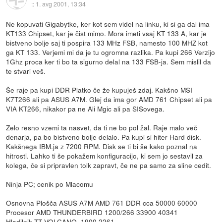
::
1. avg 2001, 13:34
Ne kopuvati Gigabytke, ker kot sem videl na linku, ki si ga dal ima
KT133 Chipset, kar je čist mimo. Mora imeti vsaj KT 133 A, kar je
bistveno bolje saj ti pospira 133 MHz FSB, namesto 100 MHZ kot
ga KT 133. Verjemi mi da je tu ogromna razlika. Pa kupi 266 Verzijo
1Ghz proca ker ti bo ta sigurno delal na 133 FSB-ja. Sem mislil da
te stvari veš.
Še raje pa kupi DDR Platko če že kupuješ zdaj. Kakšno MSI
K7T266 ali pa ASUS A7M. Glej da ima gor AMD 761 Chipset ali pa
VIA KT266, nikakor pa ne Ali Mgic ali pa SISovega.
Zelo resno vzemi ta nasvet, da ti ne bo pol žal. Raje malo več
denarja, pa bo bistveno bolje delalo. Pa kupi si hiter Hard disk.
Kakšnega IBM.ja z 7200 RPM. Disk se ti bi še kako poznal na
hitrosti. Lahko ti še pokažem konfiguracijo, ki sem jo sestavil za
kolega, če si pripravlen tolk zapravt, če ne pa samo za sline cedit.
Ninja PC; cenik po Mlacomu
Osnovna Plošča ASUS A7M AMD 761 DDR cca 50000 60000
Procesor AMD THUNDERBIRD 1200/266 33900 40341
Hladilnik TT VOLCANO 1900 2261