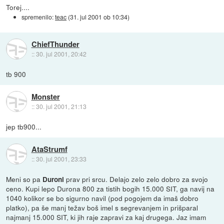
Torej....
spremenilo:
teac
(
31. jul 2001 ob 10:34
)
ChiefThunder
::
30. jul 2001, 20:42
tb 900
Monster
::
30. jul 2001, 21:13
jep tb900...
AtaStrumf
::
30. jul 2001, 23:33
Meni so pa
prav pri srcu. Delajo zelo zelo dobro za svojo
Duroni
ceno. Kupi lepo Durona 800 za tistih bogih 15.000 SIT, ga navij na
1040 kolikor se bo sigurno navil (pod pogojem da imaš dobro
platko), pa še manj težav boš imel s segrevanjem in prišparal
najmanj 15.000 SIT, ki jih raje zapravi za kaj drugega. Jaz imam