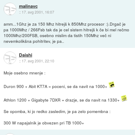
malinavc
::
17. avg 2001, 16:07
amm...1Ghz je za 150 Mhz hitrejš k 850Mhz procesor :).Drgač je
pa 1000Mhz / 266Fsb tak da je cel sistem hitrejš k če bi mel rečmo
1000Mhz/200FSB, osebno mislim da tistih 150Mhz več ni
nevemkolikšna pohitritev, je pa..
Daishi
::
17. avg 2001, 22:10
Moje osebno mnenje :
Duron 900 + Abit KT7A = poceni, se da navit na 1000+
Athlon 1200 + Gigabyte 7DXR = drazje, se da navit na 1330+
Se opomba, ki jo redko zasledim, je pa zelo pomembna :
300 W napajalnik je obvezen pri TB 1000+