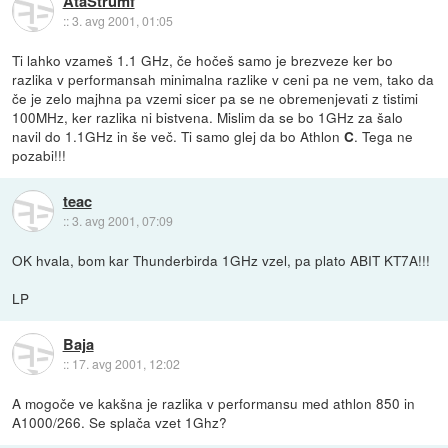
AtaStrumf
::
3. avg 2001, 01:05
Ti lahko vzameš 1.1 GHz, če hočeš samo je brezveze ker bo
razlika v performansah minimalna razlike v ceni pa ne vem, tako da
če je zelo majhna pa vzemi sicer pa se ne obremenjevati z tistimi
100MHz, ker razlika ni bistvena. Mislim da se bo 1GHz za šalo
navil do 1.1GHz in še več. Ti samo glej da bo Athlon
. Tega ne
C
pozabi!!!
teac
::
3. avg 2001, 07:09
OK hvala, bom kar Thunderbirda 1GHz vzel, pa plato ABIT KT7A!!!
LP
Baja
::
17. avg 2001, 12:02
A mogoče ve kakšna je razlika v performansu med athlon 850 in
A1000/266. Se splača vzet 1Ghz?