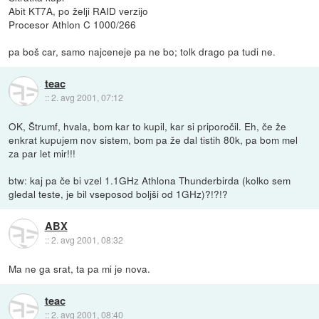
Abit KT7A, po želji RAID verzijo
Procesor Athlon C 1000/266
pa boš car, samo najceneje pa ne bo; tolk drago pa tudi ne.
teac
::
2. avg 2001, 07:12
OK, Štrumf, hvala, bom kar to kupil, kar si priporočil. Eh, če že
enkrat kupujem nov sistem, bom pa že dal tistih 80k, pa bom mel
za par let mir!!!
btw: kaj pa če bi vzel 1.1GHz Athlona Thunderbirda (kolko sem
gledal teste, je bil vseposod boljši od 1GHz)?!?!?
ABX
::
2. avg 2001, 08:32
Ma ne ga srat, ta pa mi je nova.
teac
::
2. avg 2001, 08:40