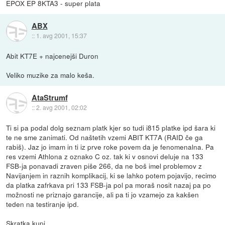
EPOX EP 8KTA3 - super plata
ABX
::
1. avg 2001, 15:37
Abit KT7E + najcenejši Duron
Veliko muzike za malo keša.
AtaStrumf
::
2. avg 2001, 02:02
Ti si pa podal dolg seznam platk kjer so tudi i815 platke ipd šara ki
te ne sme zanimati. Od naštetih vzemi ABIT KT7A (RAID če ga
rabiš). Jaz jo imam in ti iz prve roke povem da je fenomenalna. Pa
res vzemi Athlona z oznako C oz. tak ki v osnovi deluje na 133
FSB-ja ponavadi zraven piše 266, da ne boš imel problemov z
Navijanjem in raznih komplikacij, ki se lahko potem pojavijo, recimo
da platka zafrkava pri 133 FSB-ja pol pa moraš nosit nazaj pa po
možnosti ne priznajo garancije, ali pa ti jo vzamejo za kakšen
teden na testiranje ipd.
Skratka kupi