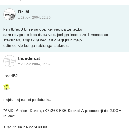
Dr_M
::
28. okt 2004, 22:30
ksn tbredB bi se su gor, kej vec pa ze tezko.
sam novga ne bos dubu vec. jest ga iscem ze 1 mesec po
stacunah, ampak ni vec. tut dilerji jih nimajo.
edin ce kje ksnga rablenga staknes.
thundercat
::
29. okt 2004, 01:37
tbredB?
najdu kaj naj bi podpirala....
"AMD, Athlon, Duron, (K7)266 FSB Socket A procesorji do 2.0GHz
in več"
a novih se ne dobi ali kaj.....