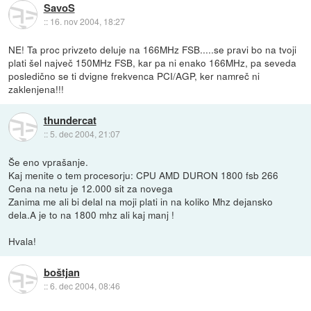
SavoS
::
16. nov 2004, 18:27
NE! Ta proc privzeto deluje na 166MHz FSB.....se pravi bo na tvoji
plati šel največ 150MHz FSB, kar pa ni enako 166MHz, pa seveda
posledično se ti dvigne frekvenca PCI/AGP, ker namreč ni
zaklenjena!!!
thundercat
::
5. dec 2004, 21:07
Še eno vprašanje.
Kaj menite o tem procesorju: CPU AMD DURON 1800 fsb 266
Cena na netu je 12.000 sit za novega
Zanima me ali bi delal na moji plati in na koliko Mhz dejansko
dela.A je to na 1800 mhz ali kaj manj !
Hvala!
boštjan
::
6. dec 2004, 08:46