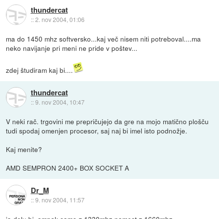
thundercat
::
2. nov 2004, 01:06
ma do 1450 mhz softversko...kaj več nisem niti potreboval....ma
neko navijanje pri meni ne pride v poštev...
zdej študiram kaj bi....
thundercat
::
9. nov 2004, 10:47
V neki rač. trgovini me prepričujejo da gre na mojo matično plošču
tudi spodaj omenjen procesor, saj naj bi imel isto podnožje.
Kaj menite?
AMD SEMPRON 2400+ BOX SOCKET A
Dr_M
::
9. nov 2004, 11:57