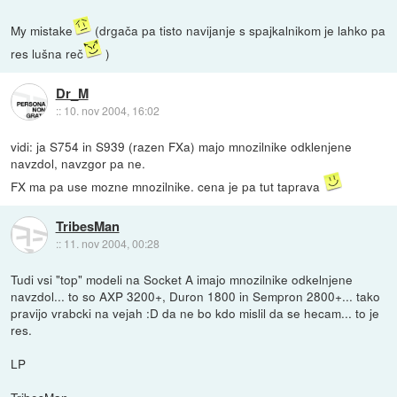
My mistake
(drgača pa tisto navijanje s spajkalnikom je lahko pa
res lušna reč
)
Dr_M
::
10. nov 2004, 16:02
vidi: ja S754 in S939 (razen FXa) majo mnozilnike odklenjene
navzdol, navzgor pa ne.
FX ma pa use mozne mnozilnike. cena je pa tut taprava
TribesMan
::
11. nov 2004, 00:28
Tudi vsi "top" modeli na Socket A imajo mnozilnike odkelnjene
navzdol... to so AXP 3200+, Duron 1800 in Sempron 2800+... tako
pravijo vrabcki na vejah :D da ne bo kdo mislil da se hecam... to je
res.
LP
TribesMan