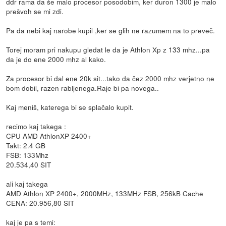
ddr rama da še malo procesor posodobim, ker duron 1300 je malo
prešvoh se mi zdi.
Pa da nebi kaj narobe kupil ,ker se glih ne razumem na to preveč.
Torej moram pri nakupu gledat le da je Athlon Xp z 133 mhz...pa
da je do ene 2000 mhz al kako.
Za procesor bi dal ene 20k sit...tako da čez 2000 mhz verjetno ne
bom dobil, razen rabljenega.Raje bi pa novega..
Kaj meniš, katerega bi se splačalo kupit.
recimo kaj takega :
CPU AMD AthlonXP 2400+
Takt: 2.4 GB
FSB: 133Mhz
20.534,40 SIT
ali kaj takega
AMD Athlon XP 2400+, 2000MHz, 133MHz FSB, 256kB Cache
CENA: 20.956,80 SIT
kaj je pa s temi: