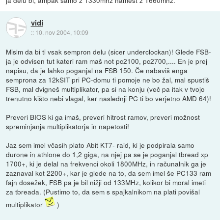
ja delu bi, ampak samo z 1330mhz namest z 1660mhz.
vidi
::
10. nov 2004, 10:09
Mislm da bi ti vsak sempron delu (sicer underclockan)! Glede FSB-
ja je odvisen tut kateri ram maš not pc2100, pc2700,.... En je prej
napisu, da je lahko poganjal na FSB 150. Če nabaviš enga
semprona za 12kSIT pri PC-domu ti pomoje ne bo žal, mal spustiš
FSB, mal dvigneš multiplikator, pa si na konju (več pa itak v tvojo
trenutno kišto nebi vlagal, ker naslednji PC ti bo verjetno AMD 64)!
Preveri BIOS ki ga imaš, preveri hitrost ramov, preveri možnost
spreminjanja multiplikatorja in napetosti!
Jaz sem imel včasih plato Abit KT7- raid, ki je podpirala samo
durone in athlone do 1,2 giga, na njej pa se je poganjal tbread xp
1700+, ki je delal na frekvenci okoli 1800MHz, in računalnik ga je
zaznaval kot 2200+, kar je glede na to, da sem imel še PC133 ram
fajn dosežek, FSB pa je bil nižji od 133MHz, kolikor bi moral imeti
za tbreada. (Pustimo to, da sem s spajkalnikom na plati povišal
multiplikator
)