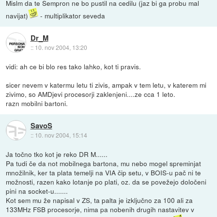
Mislm da te Sempron ne bo pustil na cedilu (jaz bi ga probu mal
navijat)
- multiplikator seveda
Dr_M
::
10. nov 2004, 13:20
vidi: ah ce bi blo res tako lahko, kot ti pravis.
sicer nevem v katermu letu ti zivis, ampak v tem letu, v katerem mi
zivimo, so AMDjevi procesorji zaklenjeni....ze cca 1 leto.
razn mobilni bartoni.
SavoS
::
10. nov 2004, 15:14
Ja točno tko kot je reko DR M......
Pa tudi če da not mobilnega bartona, mu nebo mogel spreminjat
množilnik, ker ta plata temelji na VIA čip setu, v BOIS-u pač ni te
možnosti, razen kako lotanje po plati, oz. da se povežejo določeni
pini na socket-u.......
Kot sem mu že napisal v ZS, ta palta je izključno za 100 ali za
133MHz FSB procesorje, nima pa nobenih drugih nastavitev v