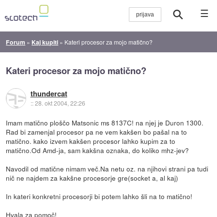
☰
Forum
»
Kaj kupiti
»
Kateri procesor za mojo matično?
Kateri procesor za mojo matično?
thundercat
::
28. okt 2004, 22:26
Imam matično ploščo Matsonic ms 8137C! na njej je Duron 1300.
Rad bi zamenjal procesor pa ne vem kakšen bo pašal na to
matično. kako izvem kakšen procesor lahko kupim za to
matično.Od Amd-ja, sam kakšna oznaka, do koliko mhz-jev?
Navodil od matične nimam več.Na netu oz. na njihovi strani pa tudi
nič ne najdem za kakšne procesorje gre(socket a, al kaj)
In kateri konkretni procesorji bi potem lahko šli na to matično!
Hvala za pomoč!