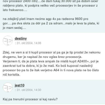
nov procesor 2400 mhz....če dam tukaj 30.000 sit pa dobim sicer
rabljeno plato, ki podpira veliko več procesorjev in še procesor z
isto frekvenco....
na zdajšnji plati imam recimo agp 4x pa radeona 9600 pro
gor.....pa dva slota za ddr pa 2 za sdram...malo je leva ta plata, ki
jo mam sedaj....
destiny
::
31. okt 2004, 14:06
Zdej, ne vem a si ti kupil procesor al pa ga je tip prodal že nekomu
drugemu, ker je napisal že nov oglas brez procesorja.
Verjamem ti, da je plata leva ampak če misliš kupit A2400+, pol je
zaenkrat tud ta dobra, ki jo že maš. Ko boš kupoval naslednji
procesor bo pa to že itak verjetno A64 in ti nova plata ne bo čisto
nič koristila.
jest10
::
31. okt 2004, 14:30
Kaj pa trenutni procesor si kaj naviu?