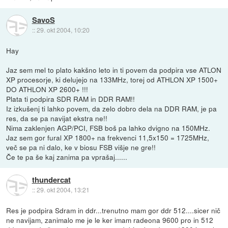
SavoS
::
29. okt 2004, 10:20
Hay
Jaz sem mel to plato kakšno leto in ti povem da podpira vse ATLON
XP procesorje, ki delujejo na 133MHz, torej od ATHLON XP 1500+
DO ATHLON XP 2600+ !!!
Plata ti podpira SDR RAM in DDR RAM!!
Iz izkušenj ti lahko povem, da zelo dobro dela na DDR RAM, je pa
res, da se pa navijat ekstra ne!!
Nima zaklenjen AGP/PCI, FSB boš pa lahko dvigno na 150MHz.
Jaz sem gor fural XP 1800+ na frekvenci 11,5x150 = 1725MHz,
več se pa ni dalo, ke v biosu FSB višje ne gre!!
Če te pa še kaj zanima pa vprašaj......
thundercat
::
29. okt 2004, 13:21
Res je podpira Sdram in ddr...trenutno mam gor ddr 512....sicer nič
ne navijam, zanimalo me je le ker imam radeona 9600 pro in 512