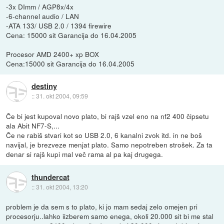
-3x DImm / AGP8x/4x
-6-channel audio / LAN
-ATA 133/ USB 2.0 / 1394 firewire
Cena: 15000 sit Garancija do 16.04.2005
Procesor AMD 2400+ xp BOX
Cena:15000 sit Garancija do 16.04.2005
destiny
::
31. okt 2004, 09:59
Če bi jest kupoval novo plato, bi rajš vzel eno na nf2 400 čipsetu
ala Abit NF7-S,...
Če ne rabiš stvari kot so USB 2.0, 6 kanalni zvok itd. in ne boš
navijal, je brezveze menjat plato. Samo nepotreben strošek. Za ta
denar si rajš kupi mal več rama al pa kaj drugega.
thundercat
::
31. okt 2004, 13:20
problem je da sem s to plato, ki jo mam sedaj zelo omejen pri
procesorju..lahko iizberem samo enega, okoli 20.000 sit bi me stal