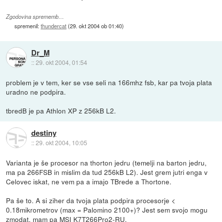
Zgodovina sprememb…
spremenil:
thundercat
(
29. okt 2004 ob 01:40
)
Dr_M
::
29. okt 2004, 01:54
problem je v tem, ker se vse seli na 166mhz fsb, kar pa tvoja plata
uradno ne podpira.
tbredB je pa Athlon XP z 256kB L2.
destiny
::
29. okt 2004, 10:05
Varianta je še procesor na thorton jedru (temelji na barton jedru,
ma pa 266FSB in mislim da tud 256kB L2). Jest grem jutri enga v
Celovec iskat, ne vem pa a imajo TBrede a Thortone.
Pa še to. A si ziher da tvoja plata podpira procesorje <
0.18mikrometrov (max = Palomino 2100+)? Jest sem svojo mogu
zmodat, mam pa MSI K7T266Pro2-RU.