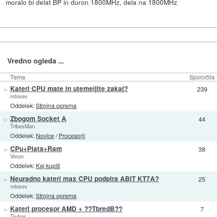
moralo bi delat BP in duron 1800MHz, dela na 1800MHz
Vredno ogleda ...
Tema
Sporočila
»
Kateri CPU mate in utemeljite zakaj?
239
mtosev
Oddelek:
Strojna oprema
»
Zbogom Socket A
44
TribesMan
Oddelek:
Novice
/
Procesorji
»
CPu+Plata+Ram
38
Veron
Oddelek:
Kaj kupiti
»
Neuradno kateri max CPU podpira ABIT KT7A?
25
mtosev
Oddelek:
Strojna oprema
»
Kateri procesor AMD + ??TbredB??
7
Trubar