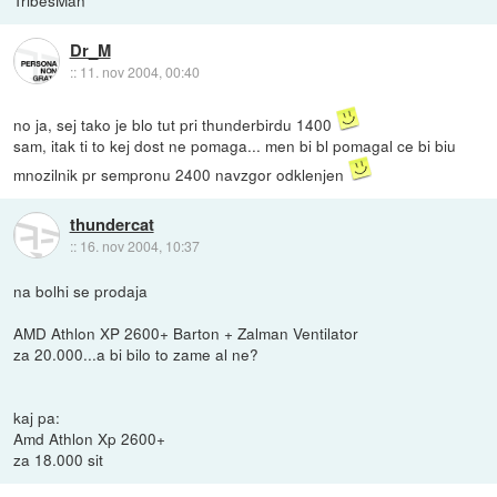
Dr_M
::
11. nov 2004, 00:40
no ja, sej tako je blo tut pri thunderbirdu 1400
sam, itak ti to kej dost ne pomaga... men bi bl pomagal ce bi biu
mnozilnik pr sempronu 2400 navzgor odklenjen
thundercat
::
16. nov 2004, 10:37
na bolhi se prodaja
AMD Athlon XP 2600+ Barton + Zalman Ventilator
za 20.000...a bi bilo to zame al ne?
kaj pa:
Amd Athlon Xp 2600+
za 18.000 sit