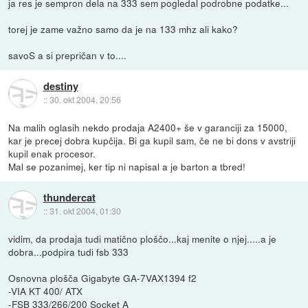
ja res je sempron dela na 333 sem pogledal podrobne podatke...
torej je zame važno samo da je na 133 mhz ali kako?
savoS a si prepričan v to....
destiny
::
30. okt 2004, 20:56
Na malih oglasih nekdo prodaja A2400+ še v garanciji za 15000,
kar je precej dobra kupčija. Bi ga kupil sam, če ne bi dons v avstriji
kupil enak procesor.
Mal se pozanimej, ker tip ni napisal a je barton a tbred!
thundercat
::
31. okt 2004, 01:30
vidim, da prodaja tudi matično ploščo...kaj menite o njej.....a je
dobra...podpira tudi fsb 333
Osnovna plošča Gigabyte GA-7VAX1394 f2
-VIA KT 400/ ATX
-FSB 333/266/200 Socket A