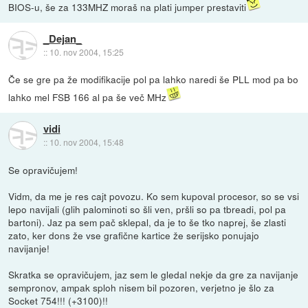
BIOS-u, še za 133MHZ moraš na plati jumper prestaviti
_Dejan_
::
10. nov 2004, 15:25
Če se gre pa že modifikacije pol pa lahko naredi še PLL mod pa bo
lahko mel FSB 166 al pa še več MHz
vidi
::
10. nov 2004, 15:48
Se opravičujem!
Vidm, da me je res cajt povozu. Ko sem kupoval procesor, so se vsi
lepo navijali (glih palominoti so šli ven, pršli so pa tbreadi, pol pa
bartoni). Jaz pa sem pač sklepal, da je to še tko naprej, še zlasti
zato, ker dons že vse grafične kartice že serijsko ponujajo
navijanje!
Skratka se opravičujem, jaz sem le gledal nekje da gre za navijanje
sempronov, ampak sploh nisem bil pozoren, verjetno je šlo za
Socket 754!!! (+3100)!!