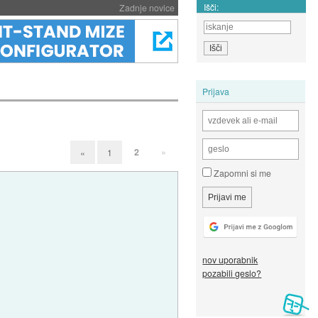
Išči:
Zadnje novice
Prijava
2
»
«
1
Zapomni si me
nov uporabnik
pozabili geslo?