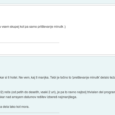
 vsem skupej kot pa samo prištevanje minutk :)
ar si ti hotel. Ne vem, kaj ti manjka. Tebi je točno to 'preštevanje minutk' delalo teža
) reče (od petih do desetih, vsaki 2 uri), je pa to ravno najbolj trivialen del programa
ar nad arrayem datumov rešitev izbereš najmanjšega.
a dela tako kot mora.