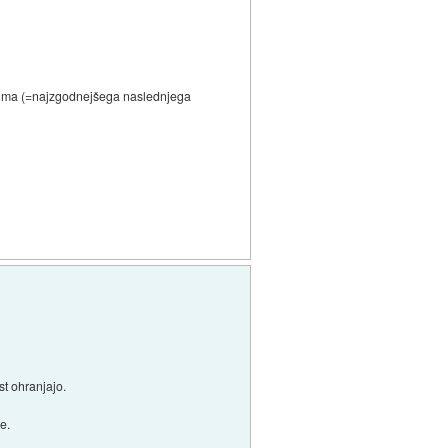
nimuma (=najzgodnejšega naslednjega
st ohranjajo.
e.