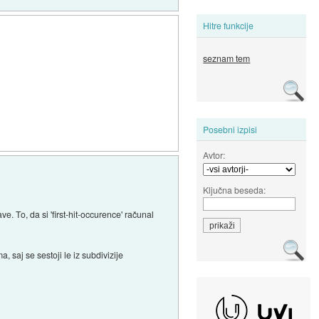
Hitre funkcije
seznam tem
Posebni izpisi
Avtor:
Ključna beseda:
ve. To, da si 'first-hit-occurence' računal
, saj se sestoji le iz subdivizije