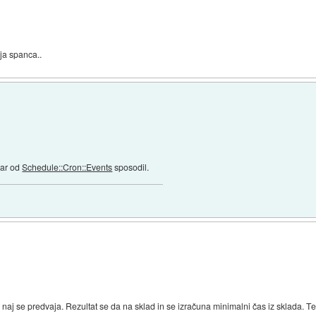
ja spanca..
kar od
Schedule::Cron::Events
sposodil.
j se predvaja. Rezultat se da na sklad in se izračuna minimalni čas iz sklada. Te