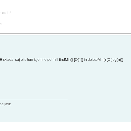
ecordu!
bi
 sklada, saj bi s tem izjemno pohitril findMin() [O(1)] in deleteMin() [O(log(n))]
daljavi: