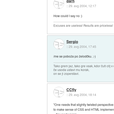
darh
::
29. avg 2004, 12:17
How could I say no :)
Excuses are useless! Results are priceless!
Sergio
::
29. avg 2004, 17:45
/me se poboža po želodčku. ;-)
Tako grem jaz, tako gre vsak, kdor čuti cilj v 
če usoda ustavi mu korak,
on se ji zoperstavi.
CCfly
::
29. avg 2004, 18:14
"One needs that slightly twisted perspective
to make sense of CSS and HTML implementat