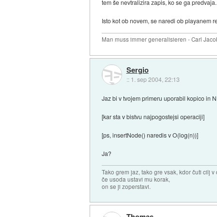
tem še nevtralizira zapis, ko se ga predvaja.
Isto kot ob novem, se naredi ob playanem r
Man muss immer generalisieren - Carl Jaco
Sergio
::
1. sep 2004, 22:13
Jaz bi v tvojem primeru uporabil kopico in NE
[kar sta v bistvu najpogostejsi operaciji]
[ps, insertNode() naredis v O(log(n))]
Ja?
Tako grem jaz, tako gre vsak, kdor čuti cilj v 
če usoda ustavi mu korak,
on se ji zoperstavi.
Thomas