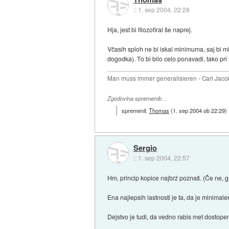
::
1. sep 2004, 22:28
Hja, jest bi filozofiral še naprej.
Včasih sploh ne bi iskal minimuma, saj bi 
dogodka). To bi bilo celo ponavadi, tako pri 
Man muss immer generalisieren - Carl Jaco
Zgodovina sprememb…
spremenil:
Thomas
(
1. sep 2004 ob 22:29
)
Sergio
::
1. sep 2004, 22:57
Hm, princip kopice najbrž poznaš. (Če ne, gug
Ena najlepsih lastnosti je ta, da je minima
Dejstvo je tudi, da vedno rabis met dostopen