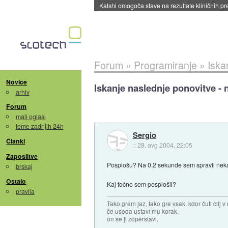
Kalshi omogoča stave na rezultate kliničnih pr
Forum
»
Programiranje
»
Iska
Novice
Iskanje naslednje ponovitve - n
arhiv
Forum
mali oglasi
teme zadnjih 24h
Sergio
Članki
::
28. avg 2004, 22:05
Zaposlitve
Posplošu? Na 0.2 sekunde sem spravil nekaj,
brskaj
Ostalo
Kaj točno sem posplošil?
pravila
Tako grem jaz, tako gre vsak, kdor čuti cilj v 
če usoda ustavi mu korak,
on se ji zoperstavi.