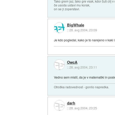
Tako grem jaz, tako gre vsak, kdor čuti cilj v 
če usoda ustavi mu korak,
on se ji zoperstavi.
BigWhale
::
28. avg 2004, 23:09
Je kdo pogledal, kako je to narejeno v kaki
OwcA
::
28. avg 2004, 23:11
Vedno sem mislil, da je v matematiki in pos
Otroška radovednost - gonilo napredka.
darh
::
28. avg 2004, 23:25