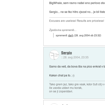
BigWhale, sem ravno našel eno perlovo stv
Sergio... ne se tko hitro zjezat no... je bil tist
Excuses are useless! Results are priceless!
Zgodovina sprememb…
spremenil:
darh
(
28. avg 2004 ob 23:32
)
Sergio
::
28. avg 2004, 23:35
Samo da veš, da bova šla na pico enkrat v bli
Kaksn chat pa to. ;-)
Tako grem jaz, tako gre vsak, kdor čuti cilj v 
če usoda ustavi mu korak,
on se ji zoperstavi.