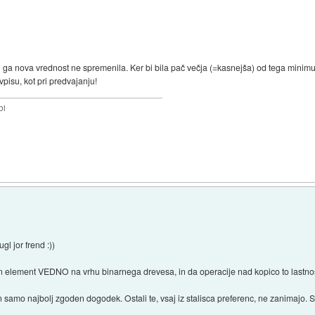
mi ga nova vrednost ne spremenila. Ker bi bila pač večja (=kasnejša) od tega mi
vpisu, kot pri predvajanju!
bi
l jor frend :))
len element VEDNO na vrhu binarnega drevesa, in da operacije nad kopico to lastno
 samo najbolj zgoden dogodek. Ostali te, vsaj iz stalisca preferenc, ne zanimajo. S