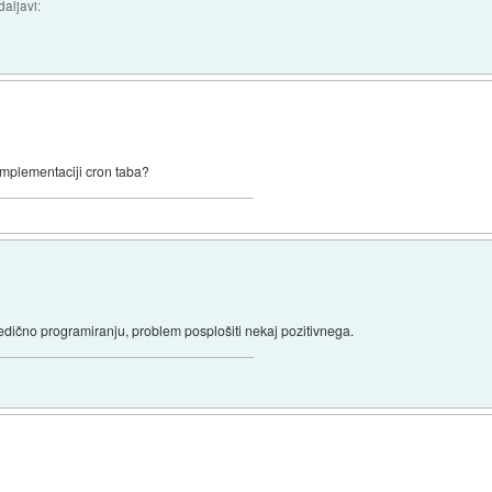
daljavi:
 implementaciji cron taba?
ledično programiranju, problem posplošiti nekaj pozitivnega.