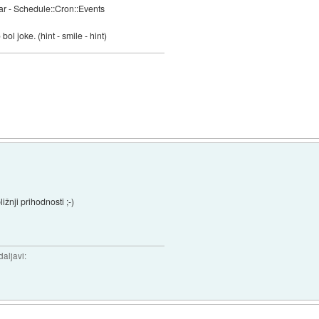
ar - Schedule::Cron::Events
o bol joke. (hint - smile - hint)
žnji prihodnosti ;-)
daljavi: