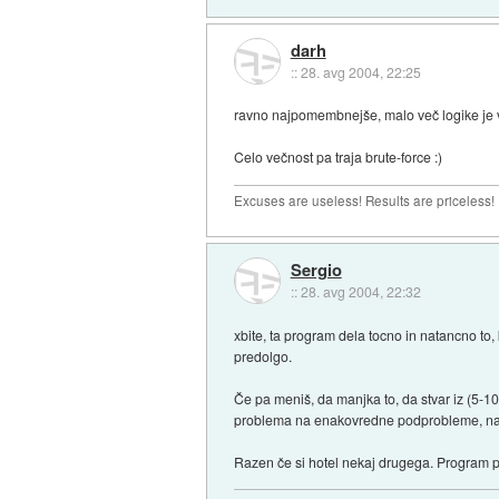
darh
::
28. avg 2004, 22:25
ravno najpomembnejše, malo več logike je v
Celo večnost pa traja brute-force :)
Excuses are useless! Results are priceless!
Sergio
::
28. avg 2004, 22:32
xbite, ta program dela tocno in natancno to, k
predolgo.
Če pa meniš, da manjka to, da stvar iz (5-10/2
problema na enakovredne podprobleme, nak
Razen če si hotel nekaj drugega. Program p