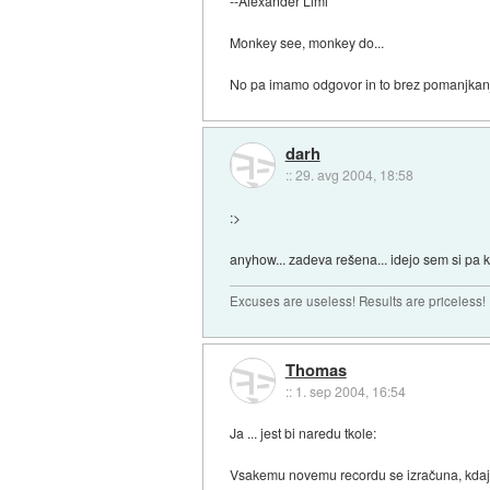
--Alexander Limi
Monkey see, monkey do...
No pa imamo odgovor in to brez pomanjkan
darh
::
29. avg 2004, 18:58
:>
anyhow... zadeva rešena... idejo sem si pa 
Excuses are useless! Results are priceless!
Thomas
::
1. sep 2004, 16:54
Ja ... jest bi naredu tkole:
Vsakemu novemu recordu se izračuna, kdaj na