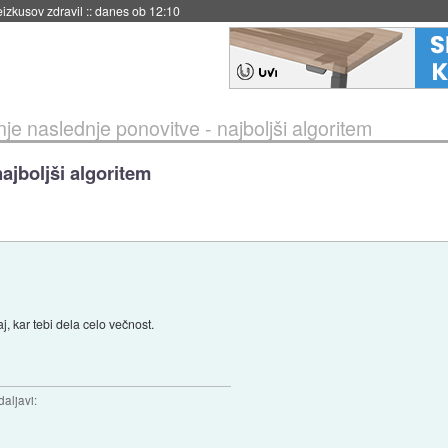
eizkusov zdravil
::
danes ob 12:10
nje naslednje ponovitve - najboljši algoritem
ajboljši algoritem
 kar tebi dela celo večnost.
daljavi: