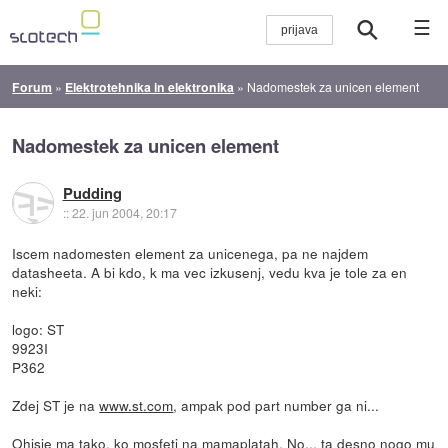
☰
Forum
»
Elektrotehnika in elektronika
»
Nadomestek za unicen element
Nadomestek za unicen element
Pudding
::
22. jun 2004, 20:17
Iscem nadomesten element za unicenega, pa ne najdem
datasheeta. A bi kdo, k ma vec izkusenj, vedu kva je tole za en
neki:
logo: ST
9923I
P362
Zdej ST je na
www.st.com
, ampak pod part number ga ni...
Ohisje ma tako, ko mosfeti na mamaplatah. No... ta desno nogo mu