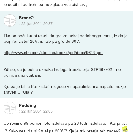
je odpihnl od treh, pa ne zgleda vec cist tak ;)
Brane2
::
22. jun 2004, 20:37
Tko po občutku bi rekel, da gre za nekaj podobnega temu, le da je
tvoj tranzistor 20Vtni, tale pa gre do 60V:
http://www.stm.com/stonline/books/pdf/docs/9619.pdf
Zdi se, da je polna oznaka tvojega tranzistorja STP36xx02 - ne
trdim, samo ugibam.
Kje pa je bil ta tranzistor- mogoče v napajalniku mamaplate, nekje
zraven CPUja ?
Pudding
::
22. jun 2004, 22:05
Ce recimo 99 pomen leto izdelave pa 23 tedn izdelave... Kaj je tist
I? Kako ves, da ni 2V al pa 200V? Kje je trik branja teh zadev?