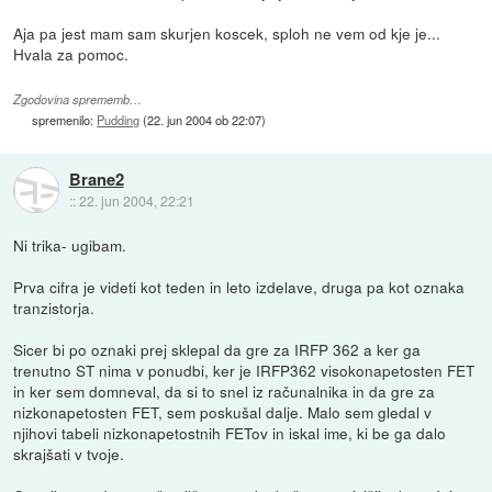
Aja pa jest mam sam skurjen koscek, sploh ne vem od kje je...
Hvala za pomoc.
Zgodovina sprememb…
spremenilo:
Pudding
(
22. jun 2004 ob 22:07
)
Brane2
::
22. jun 2004, 22:21
Ni trika- ugibam.
Prva cifra je videti kot teden in leto izdelave, druga pa kot oznaka
tranzistorja.
Sicer bi po oznaki prej sklepal da gre za IRFP 362 a ker ga
trenutno ST nima v ponudbi, ker je IRFP362 visokonapetosten FET
in ker sem domneval, da si to snel iz računalnika in da gre za
nizkonapetosten FET, sem poskušal dalje. Malo sem gledal v
njihovi tabeli nizkonapetostnih FETov in iskal ime, ki be ga dalo
skrajšati v tvoje.