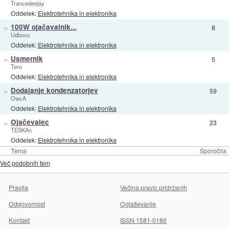
Trancedeejay
Oddelek:
Elektrotehnika in elektronika
»
100W ojačavalnik...
8
Udbovc
Oddelek:
Elektrotehnika in elektronika
»
Usmernik
5
Tero
Oddelek:
Elektrotehnika in elektronika
»
Dodajanje kondenzatorjev
59
OwcA
Oddelek:
Elektrotehnika in elektronika
»
Ojačevalec
23
TESKAn
Oddelek:
Elektrotehnika in elektronika
Tema
Sporočila
Več podobnih tem
Pravila
Večina pravic pridržanih
Odgovornost
Oglaševanje
Kontakt
ISSN 1581-0186