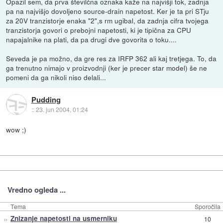
Opazil sem, da prva številčna oznaka kaže na najvišji tok, zadnja
pa na najvišjo dovoljeno source-drain napetost. Ker je ta pri STju
za 20V tranzistorje enaka "2",s rm ugibal, da zadnja cifra tvojega
tranzistorja govori o prebojni napetosti, ki je tipična za CPU
napajalnike na plati, da pa drugi dve govorita o toku....
Seveda je pa možno, da gre res za IRFP 362 ali kaj tretjega. To, da
ga trenutno nimajo v proizvodnji (ker je precer star model) še ne
pomeni da ga nikoli niso delali...
Pudding
::
23. jun 2004, 01:24
wow ;)
Vredno ogleda ...
Tema
Sporočila
»
Znizanje napetosti na usmerniku
10