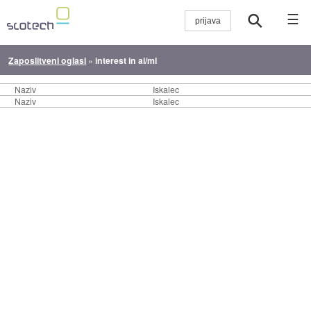
☰
Zaposlitveni oglasi
»
interest in ai/ml
Naziv
Iskalec
Naziv
Iskalec