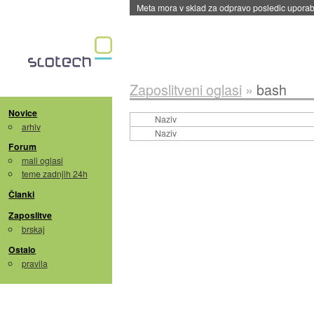
Meta mora v sklad za odpravo posledic uporabe
Zaposlitveni oglasi
»
bash
Novice
Naziv
arhiv
Naziv
Forum
mali oglasi
teme zadnjih 24h
Članki
Zaposlitve
brskaj
Ostalo
pravila