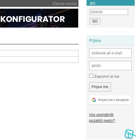
Išči:
Zadnje novice
Prijava
Zapomni si me
nov uporabnik
pozabili geslo?