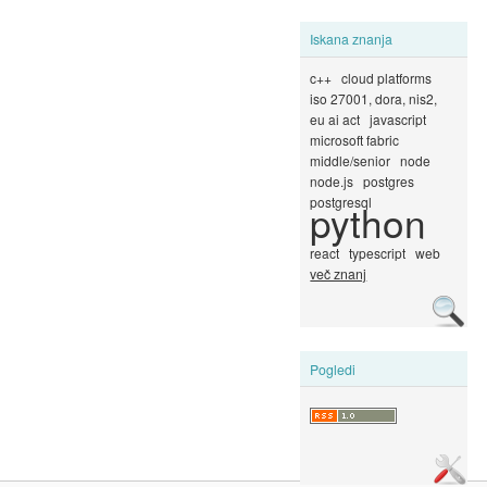
Iskana znanja
c++
cloud platforms
iso 27001, dora, nis2,
eu ai act
javascript
microsoft fabric
middle/senior
node
node.js
postgres
postgresql
python
react
typescript
web
več znanj
Pogledi