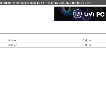
 družbenih omrežij vplačati še 567 milijonov dolarjev
::
danes ob 07:40
Iskalec
Datum
Iskalec
Datum