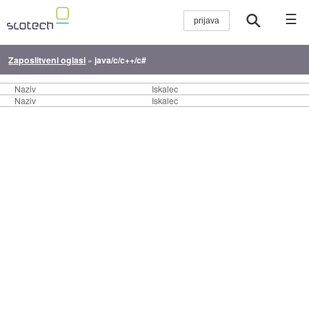
☰
Zaposlitveni oglasi
»
java/c/c++/c#
Naziv
Iskalec
Naziv
Iskalec