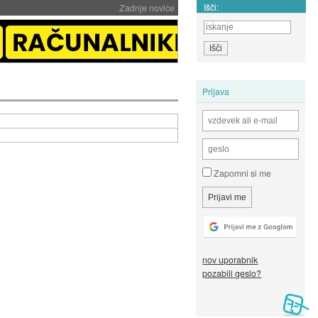
Išči:
Zadnje novice
Prijava
Zapomni si me
nov uporabnik
pozabili geslo?