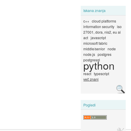
Iskana znanja
c++
cloud platforms
information security
iso
27001, dora, nis2, eu ai
act
javascript
microsoft fabric
middle/senior
node
node.js
postgres
postgresql
python
react
typescript
več znanj
Pogledi