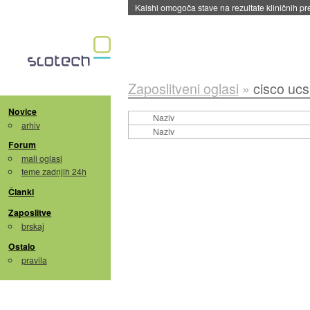
Kalshi omogoča stave na rezultate kliničnih pr
Zaposlitveni oglasi
»
cisco ucs
Novice
Naziv
arhiv
Naziv
Forum
mali oglasi
teme zadnjih 24h
Članki
Zaposlitve
brskaj
Ostalo
pravila