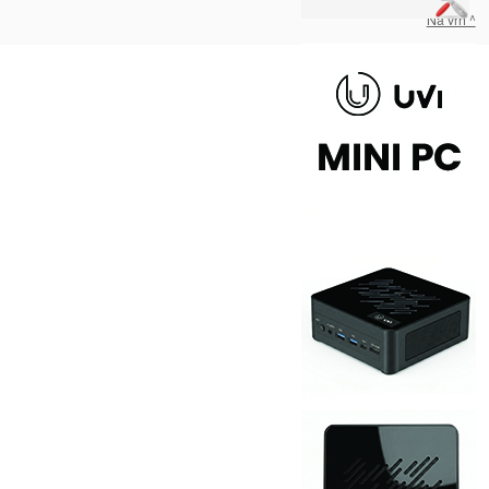
Na vrh ^