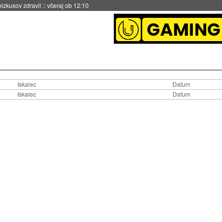
eizkusov zdravil
::
včeraj ob 12:10
Iskalec
Datum
Iskalec
Datum