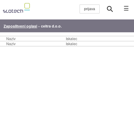
☰
Zaposlitveni oglasi
»
celtra d.o.o.
Naziv
Iskalec
Naziv
Iskalec