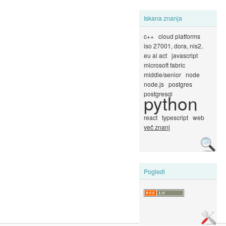
Iskana znanja
c++
cloud platforms
iso 27001, dora, nis2,
eu ai act
javascript
microsoft fabric
middle/senior
node
node.js
postgres
postgresql
python
react
typescript
web
več znanj
Pogledi