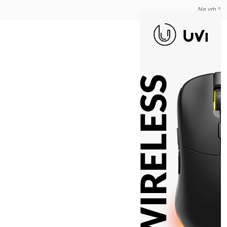
Na vrh ^