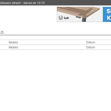
eizkusov zdravil
::
danes ob 12:10
.o.
Iskalec
Datum
Iskalec
Datum