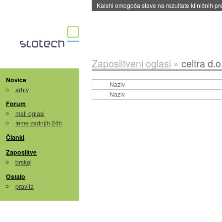
Kalshi omogoča stave na rezultate kliničnih pr
Zaposlitveni oglasi
»
celtra d.o
Novice
Naziv
arhiv
Naziv
Forum
mali oglasi
teme zadnjih 24h
Članki
Zaposlitve
brskaj
Ostalo
pravila