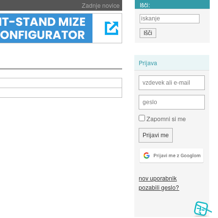
Išči:
Zadnje novice
Prijava
Zapomni si me
nov uporabnik
pozabili geslo?