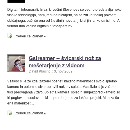
Digitalni fotoaparati. Izraz, ki večini Slovencev še vedno predstavlja neko
visoko tehnologijo, nam, računalničarjem, pa se zdi kot nekaj povsem
običajnega, pač, še ena od številnih novotarij, ki si jih lahko omislimo. A
vendar ima večina digitalnih fotoaparatov ...
Preberi cel članek »
Gstreamer -- švicarski nož za
mešetarjenje z videom
David Klasinc
::
3. nov 2009
Vsakdo si je že kdaj zaželel posneti kakšno malenkost s svojo spletno
kamero in potem to stvar objaviti nekje v spletu. Marsikdo si je zaželel
tudi predvajanja v živo. Spletna kamera, splet in subjekt pred kamero so
tri poglavitne sestavine, ki jih potrebujemo za takšen projekt. Manjka še
ena malenkost ...
Preberi cel članek »