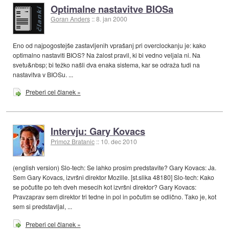
Optimalne nastavitve BIOSa
Goran Anders
::
8. jan 2000
Eno od najpogostejše zastavljenih vprašanj pri overclockanju je: kako
optimalno nastaviti BIOS? Na žalost pravil, ki bi vedno veljala ni. Na
svetu&nbsp; bi težko našli dva enaka sistema, kar se odraža tudi na
nastavitva v BIOSu. ...
Preberi cel članek »
Intervju: Gary Kovacs
Primoz Bratanic
::
10. dec 2010
(english version) Slo-tech: Se lahko prosim predstavite? Gary Kovacs: Ja.
Sem Gary Kovacs, izvršni direktor Mozille. [st.slika 48180] Slo-tech: Kako
se počutite po teh dveh mesecih kot izvršni direktor? Gary Kovacs:
Pravzaprav sem direktor tri tedne in pol in počutim se odlično. Tako je, kot
sem si predstavljal, ...
Preberi cel članek »