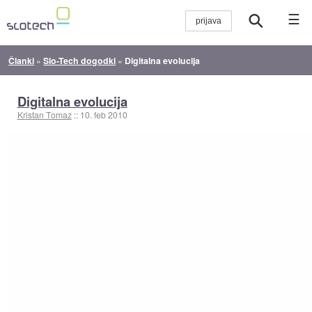
☰
Članki
»
Slo-Tech dogodki
»
Digitalna evolucija
Digitalna evolucija
Kristan Tomaz
::
10. feb 2010