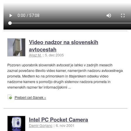
Video nadzor na slovenskih
avtocestah
Aljaž M.
::
5. dec 2005
Pozoren uporabnik slovenskih avtocest je lahko v zadnjih mesecih
zaznal povečano število video kamer, namenjenih nadzoru avtocestnega
prometa. Medtem ko na primorskem in štajerskem odseku video
nadzorne kamere s pomočjo drugih sistemov nadzora prometa in
vremenskih razmer ter informacijskimi ...
Preberi cel članek »
Intel PC Pocket Camera
Damir Gorjanc
::
6. nov 2001