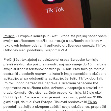
- Evropska komisija in Svet Evrope sta prejšnji teden vsem
Politico
svojim
uslužbencem naložila
, da morajo s službenih telefonov v
roku dveh tednov odstraniti aplikacijo družbenega omrežja TikTok.
Odločitev sledi podobnim ukrepom v ZDA.
Prejšnji četrtek zjutraj so uslužbenci urada Evropske komisije
prejeli elektronsko pošto z navodili, naj najkasneje do 15. marca s
svojih službenih telefonov odstranijo TikTok. Prav tako ga morajo
odstraniti z osebnih naprav, na katerih imajo nameščene službene
aplikacije, ali pa odstraniti te aplikacije, če želijo TikTok obdržati.
Po roku bodo namreč vse naprave s TikTokom označene kot
neprimerne za službeno rabo, oziroma v nasprotju s pravilnikom
urada Komisije. Gre sicer za širše osebje Komisije, ki šteje okoli
32.000 ljudi. Pozneje isti dan je enak ukaz svoji, približno 3100-
glavi ekipi, dal tudi Svet Evrope. Tiskovni predstavniki
EK so
povedali
, da želijo z ukrepom zaščititi svoje uslužbence, preprečiti