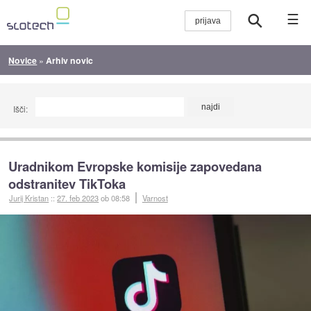
☰
Novice
»
Arhiv novic
Išči:
Uradnikom Evropske komisije zapovedana
odstranitev TikToka
Jurij Kristan
::
27. feb 2023
ob 08:58
Varnost