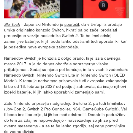
- Japonski Nintendo je
sporočil
, da v Evropi iz prodaje
Slo-Tech
umika originalno konzolo Switch, hkrati pa bo začel prodajati
prenovljeno verzijo naslednika Switch 2. Ta bo imel odslej
zamenljive baterije, ki jih bodo lahko odstranili tudi uporabniki, kar
je posledica nove evropske zakonodaje.
Nintendov Switch je konzola z dolgo brado, ki je izšla davnega
marca 2017, a je do danes obdržala sorazmerno visoko
priljubljenost. Sedaj se njena pot končuje, in to v vseh izvedenkah:
Nintendo Switch, Nintendo Switch Lite in Nintendo Switch (OLED
Model). K temu je nedvomno prispevala tudi evropska zakonodaja,
ki bo od 18. februarja 2027 od podjetij zahtevala, da imajo njihovi
izdelki baterije, ki jih lahko uporabniki zamenjajo sami.
Zato Nintendo pripravlja nadgradnjo Switcha 2, pa tudi krmilnikov
(Joy-Con 2, Switch 2 Pro Controller, N64, GameCube Switch). Vsi
ti bodo imeli baterije, ki jih bo moč odstraniti. Dodatnih podražitev
ob tem za zdaj ne napovedujejo - navsezadnje so jih že pred
dvema mesecema - a se te še lahko zgodijo, saj cene pomnilnika
še vedno divjajo.