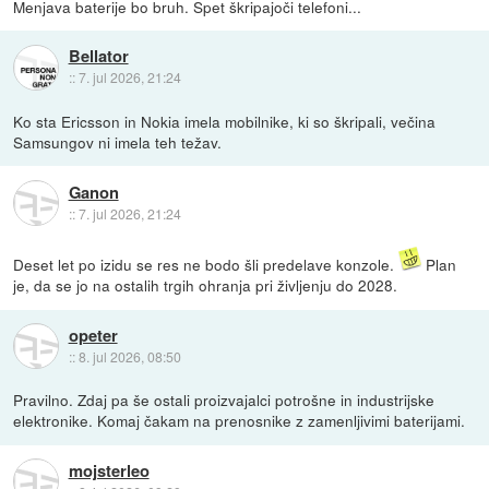
Menjava baterije bo bruh. Spet škripajoči telefoni...
Bellator
::
7. jul 2026, 21:24
Ko sta Ericsson in Nokia imela mobilnike, ki so škripali, večina
Samsungov ni imela teh težav.
Ganon
::
7. jul 2026, 21:24
Deset let po izidu se res ne bodo šli predelave konzole.
Plan
je, da se jo na ostalih trgih ohranja pri življenju do 2028.
opeter
::
8. jul 2026, 08:50
Pravilno. Zdaj pa še ostali proizvajalci potrošne in industrijske
elektronike. Komaj čakam na prenosnike z zamenljivimi baterijami.
mojsterleo