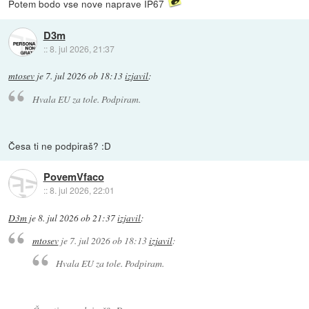
Potem bodo vse nove naprave IP67
D3m
::
8. jul 2026, 21:37
mtosev
je
7. jul 2026 ob 18:13
izjavil
:
Hvala EU za tole. Podpiram.
Česa ti ne podpiraš? :D
PovemVfaco
::
8. jul 2026, 22:01
D3m
je
8. jul 2026 ob 21:37
izjavil
:
mtosev
je
7. jul 2026 ob 18:13
izjavil
:
Hvala EU za tole. Podpiram.