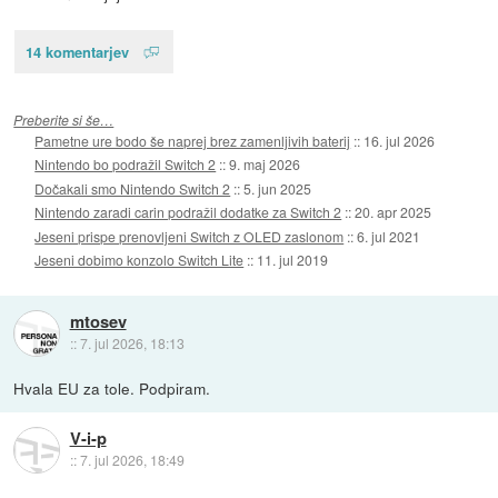
14 komentarjev
Preberite si še…
Pametne ure bodo še naprej brez zamenljivih baterij
::
16. jul 2026
Nintendo bo podražil Switch 2
::
9. maj 2026
Dočakali smo Nintendo Switch 2
::
5. jun 2025
Nintendo zaradi carin podražil dodatke za Switch 2
::
20. apr 2025
Jeseni prispe prenovljeni Switch z OLED zaslonom
::
6. jul 2021
Jeseni dobimo konzolo Switch Lite
::
11. jul 2019
mtosev
::
7. jul 2026, 18:13
Hvala EU za tole. Podpiram.
V-i-p
::
7. jul 2026, 18:49