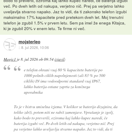
bodo to preverili, oziroma kaj lahko kupec naredi, če baterija izgubi
več. Po dveh letih od nakupa, verjetno nič. Prej pa verjetno lahko
uveljavlja stvarno napako. Jaz to vidi, da ti zakonsko telefon izgubi
maksimalno 17% kapacitete pred pretekom dveh let. Moj trenutni
telefon je zgubil 1.5% v prvem letu. Sem pa imel že enega Kitajca,
ki je zgubil 20% v enem letu. Te firme ni več.
mojsterleo
::
8. jul 2026, 10:06
Magic1
je
8. jul 2026 ob 09:54
izjavil
:
e telefon ohrani vsaj 80 % kapacitete baterije po
1000 polnih ciklih napolnjenosti (ali 83 % po 500
ciklih) IN ima vodoodporni standard vsaj IP67,
lahko baterija ostane zaprta za končnega
uporabnika
To je v bistvu smiselna izjema. V kolikor se baterijo dizajnira, da
toliko zdrži, potem niti ne rabiš zamenjave. Vprašanje je zgolj,
kako bodo to preverili, oziroma kaj lahko kupec naredi, če
baterija izgubi več. Po dveh letih od nakupa, verjetno nič. Prej
pa verjetno lahko uveljavlja stvarno napako. Jaz to vidi, da ti