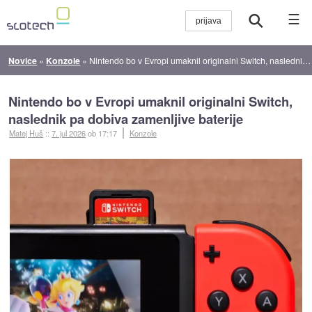
☰
Novice
»
Konzole
»
Nintendo bo v Evropi umaknil originalni Switch, naslednik pa dobiva zamenljive baterije
Nintendo bo v Evropi umaknil originalni Switch,
naslednik pa dobiva zamenljive baterije
Matej Huš
::
7. jul 2026
ob 17:17
Konzole