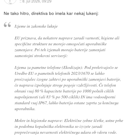
::
8. jul 2026, 09:29
Ne tako hitro, direktiva bo imela kar nekaj lukenj:
Izjeme in zakonske luknje
EU priznava, da nekatere naprave zaradi varnosti, higiene ali
specifične strukture ne morejo omogočati uporabniške
zamenjave. Pri teh izjemah morajo baterije zamenjati
samostojni strokovni serviserji:
Izjema za pametne telefone (Ekodizajn): Pod prekrivajočo se
Uredbo EU o pametnih telefonih 2023/1670 se lahko
proizvajalec izogne zahtevi po uporabniški zamenjavi baterije,
če naprava izpolnjuje stroge pogoje vzdržljivosti. Če telefon
ohrani vsaj 80 % kapacitete baterije po 1000 polnih ciklih
napolnjenosti (ali 83 % po 500 ciklih) IN ima vodoodporni
standard vsaj IP67, lahko baterija ostane zaprta za končnega
uporabnika.
Mokre in higienske naprave: Električne zobne ščetke, ustne prhe
in podobna kopalniška elektronika so izvzete zaradi
preprečevanja nevarnosti električnega udara ob vdoru vode.