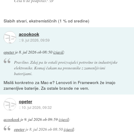
Česa ti ne podpiraš? :D
Slabih stvari, ekstremističnih (1 % od sredine)
acookook
::
9. jul 2026, 09:59
opeter
je
8. jul 2026 ob 08:50
izjavil
:
Pravilno. Zdaj pa še ostali proizvajalci potrošne in industrijske
elektronike. Komaj čakam na prenosnike z zamenljivimi
baterijami.
Misliš konkretno za Mac-e? Lenovoti in Framework že imajo
zamenljive baterije. Za ostale brande ne vem.
opeter
::
10. jul 2026, 09:32
acookook
je
9. jul 2026 ob 09:59
izjavil
:
opeter
je
8. jul 2026 ob 08:50
izjavil
: