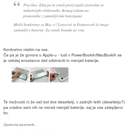
Pravilno. Zdaj pa še ostali proizvajalci potrošne in
industrijske elektronike. Komaj čakam na
prenosnike z zamenljivimi baterijami.
Misliš konkretno za Mac-e? Lenovoti in Framework že imajo
zamenljive baterije. Za ostale brande ne vem.
Konkretno mislim na vse.
Če pa je že govora o Apple-u - tudi v PowerBookih/MacBookih se
je nekdaj enostavno dali odstraniti in menjati baterije.
Te možnosti ni že več kot dve desetletji, v zadnjih letih (desetletju?)
pa uradno sam niti ne moreš menjati baterije, saj je vse zalepljeno
itn.
Zgodovina sprememb…