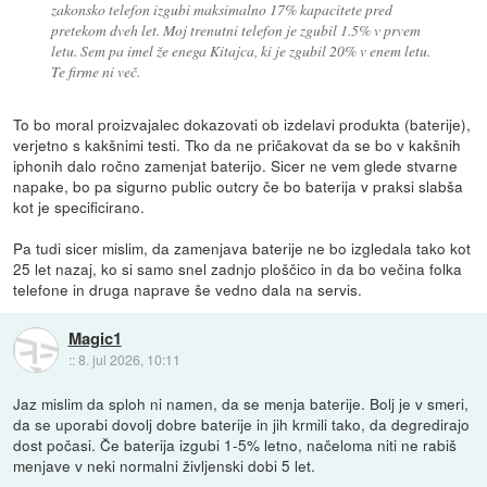
zakonsko telefon izgubi maksimalno 17% kapacitete pred
pretekom dveh let. Moj trenutni telefon je zgubil 1.5% v prvem
letu. Sem pa imel že enega Kitajca, ki je zgubil 20% v enem letu.
Te firme ni več.
To bo moral proizvajalec dokazovati ob izdelavi produkta (baterije),
verjetno s kakšnimi testi. Tko da ne pričakovat da se bo v kakšnih
iphonih dalo ročno zamenjat baterijo. Sicer ne vem glede stvarne
napake, bo pa sigurno public outcry če bo baterija v praksi slabša
kot je specificirano.
Pa tudi sicer mislim, da zamenjava baterije ne bo izgledala tako kot
25 let nazaj, ko si samo snel zadnjo ploščico in da bo večina folka
telefone in druga naprave še vedno dala na servis.
Magic1
::
8. jul 2026, 10:11
Jaz mislim da sploh ni namen, da se menja baterije. Bolj je v smeri,
da se uporabi dovolj dobre baterije in jih krmili tako, da degredirajo
dost počasi. Če baterija izgubi 1-5% letno, načeloma niti ne rabiš
menjave v neki normalni življenski dobi 5 let.