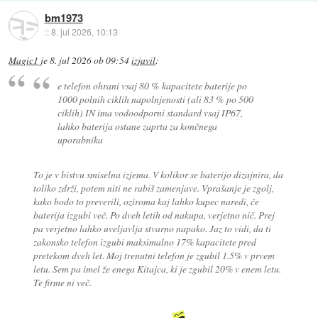
bm1973
::
8. jul 2026, 10:13
Magic1
je
8. jul 2026 ob 09:54
izjavil
:
e telefon ohrani vsaj 80 % kapacitete baterije po
1000 polnih ciklih napolnjenosti (ali 83 % po 500
ciklih) IN ima vodoodporni standard vsaj IP67,
lahko baterija ostane zaprta za končnega
uporabnika
To je v bistvu smiselna izjema. V kolikor se baterijo dizajnira, da
toliko zdrži, potem niti ne rabiš zamenjave. Vprašanje je zgolj,
kako bodo to preverili, oziroma kaj lahko kupec naredi, če
baterija izgubi več. Po dveh letih od nakupa, verjetno nič. Prej
pa verjetno lahko uveljavlja stvarno napako. Jaz to vidi, da ti
zakonsko telefon izgubi maksimalno 17% kapacitete pred
pretekom dveh let. Moj trenutni telefon je zgubil 1.5% v prvem
letu. Sem pa imel že enega Kitajca, ki je zgubil 20% v enem letu.
Te firme ni več.