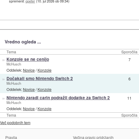
spremenil:
opeter
(
10. jul 2026 ob 09:34
)
Vredno ogleda ...
Tema
Sporočila
»
Konzole se ne ceníjo
7
McHusch
Oddelek:
Novice
/
Konzole
»
Dočakali smo Nintendo Switch 2
6
McHusch
Oddelek:
Novice
/
Konzole
»
Nintendo zaradi carin podražil dodatke za Switch 2
11
McHusch
Oddelek:
Novice
/
Konzole
Tema
Sporočila
Več podobnih tem
Pravila
Večina pravic pridržanih