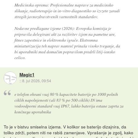
Medicinska oprema: Profesionalne naprave za medicinsko
slikanje, radioterapijo in in-vitro diagnostiko so izvzete zaradi
strogih javnozdravstvenih varnostnih standardov.
Nedavne predlagane izjeme (2026): Evropska komisija je
pripravila delegirani akt za razširitev izjem na pametne ure,
fitnes zapestnice in elektronske igrače. Ekstremna
miniaturizacija teh naprav namreč prinaša visoko tveganje, da
bi uporabniki med domačim popravilom predrli litij-ionsko
celico.
Magic1
::
8. jul 2026, 09:54
e telefon ohrani vsaj 80 % kapacitete baterije po 1000 polnih
ciklih napolnjenosti (ali 83 % po 500 ciklih) IN ima
vodoodporni standard vsaj IP67, lahko baterija ostane zaprta za
končnega uporabnika
To je v bistvu smiselna izjema. V kolikor se baterijo dizajnira, da
toliko zdrži, potem niti ne rabiš zamenjave. Vprašanje je zgolj, kako