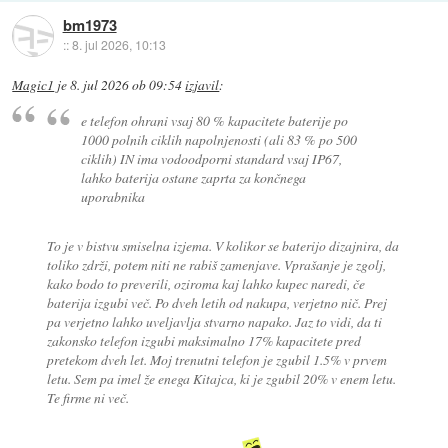
bm1973
::
8. jul 2026, 10:13
Magic1
je
8. jul 2026 ob 09:54
izjavil
:
e telefon ohrani vsaj 80 % kapacitete baterije po
1000 polnih ciklih napolnjenosti (ali 83 % po 500
ciklih) IN ima vodoodporni standard vsaj IP67,
lahko baterija ostane zaprta za končnega
uporabnika
To je v bistvu smiselna izjema. V kolikor se baterijo dizajnira, da
toliko zdrži, potem niti ne rabiš zamenjave. Vprašanje je zgolj,
kako bodo to preverili, oziroma kaj lahko kupec naredi, če
baterija izgubi več. Po dveh letih od nakupa, verjetno nič. Prej
pa verjetno lahko uveljavlja stvarno napako. Jaz to vidi, da ti
zakonsko telefon izgubi maksimalno 17% kapacitete pred
pretekom dveh let. Moj trenutni telefon je zgubil 1.5% v prvem
letu. Sem pa imel že enega Kitajca, ki je zgubil 20% v enem letu.
Te firme ni več.