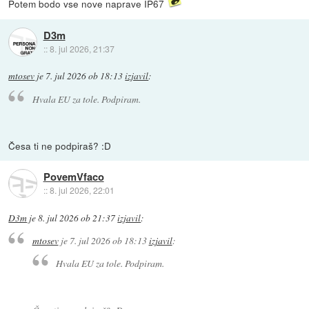
Potem bodo vse nove naprave IP67
D3m
::
8. jul 2026, 21:37
mtosev
je
7. jul 2026 ob 18:13
izjavil
:
Hvala EU za tole. Podpiram.
Česa ti ne podpiraš? :D
PovemVfaco
::
8. jul 2026, 22:01
D3m
je
8. jul 2026 ob 21:37
izjavil
:
mtosev
je
7. jul 2026 ob 18:13
izjavil
:
Hvala EU za tole. Podpiram.