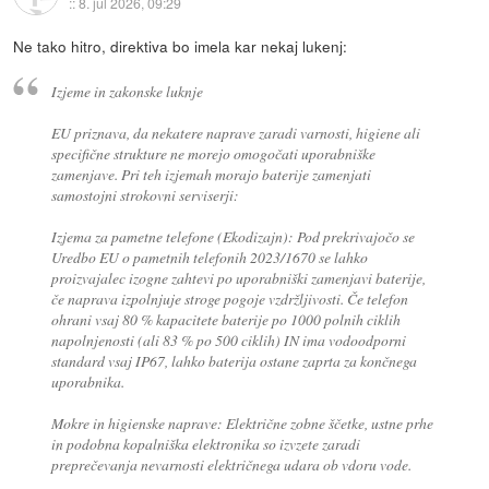
::
8. jul 2026, 09:29
Ne tako hitro, direktiva bo imela kar nekaj lukenj:
Izjeme in zakonske luknje
EU priznava, da nekatere naprave zaradi varnosti, higiene ali
specifične strukture ne morejo omogočati uporabniške
zamenjave. Pri teh izjemah morajo baterije zamenjati
samostojni strokovni serviserji:
Izjema za pametne telefone (Ekodizajn): Pod prekrivajočo se
Uredbo EU o pametnih telefonih 2023/1670 se lahko
proizvajalec izogne zahtevi po uporabniški zamenjavi baterije,
če naprava izpolnjuje stroge pogoje vzdržljivosti. Če telefon
ohrani vsaj 80 % kapacitete baterije po 1000 polnih ciklih
napolnjenosti (ali 83 % po 500 ciklih) IN ima vodoodporni
standard vsaj IP67, lahko baterija ostane zaprta za končnega
uporabnika.
Mokre in higienske naprave: Električne zobne ščetke, ustne prhe
in podobna kopalniška elektronika so izvzete zaradi
preprečevanja nevarnosti električnega udara ob vdoru vode.