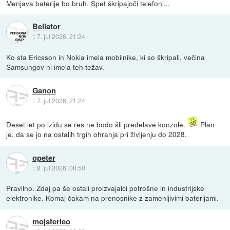
Menjava baterije bo bruh. Spet škripajoči telefoni...
Bellator
::
7. jul 2026, 21:24
Ko sta Ericsson in Nokia imela mobilnike, ki so škripali, večina
Samsungov ni imela teh težav.
Ganon
::
7. jul 2026, 21:24
Deset let po izidu se res ne bodo šli predelave konzole.
Plan
je, da se jo na ostalih trgih ohranja pri življenju do 2028.
opeter
::
8. jul 2026, 08:50
Pravilno. Zdaj pa še ostali proizvajalci potrošne in industrijske
elektronike. Komaj čakam na prenosnike z zamenljivimi baterijami.
mojsterleo