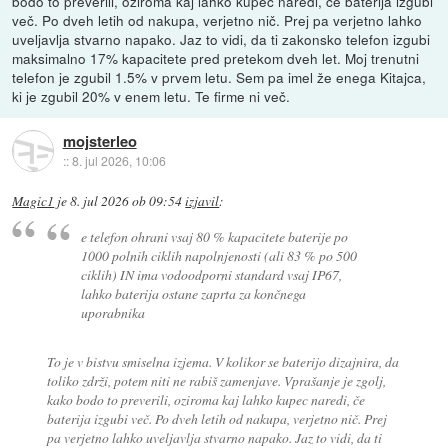
bodo to preverili, oziroma kaj lahko kupec naredi, če baterija izgubi
več. Po dveh letih od nakupa, verjetno nič. Prej pa verjetno lahko
uveljavlja stvarno napako. Jaz to vidi, da ti zakonsko telefon izgubi
maksimalno 17% kapacitete pred pretekom dveh let. Moj trenutni
telefon je zgubil 1.5% v prvem letu. Sem pa imel že enega Kitajca,
ki je zgubil 20% v enem letu. Te firme ni več.
mojsterleo
::
8. jul 2026, 10:06
Magic1
je
8. jul 2026 ob 09:54
izjavil
:
e telefon ohrani vsaj 80 % kapacitete baterije po
1000 polnih ciklih napolnjenosti (ali 83 % po 500
ciklih) IN ima vodoodporni standard vsaj IP67,
lahko baterija ostane zaprta za končnega
uporabnika
To je v bistvu smiselna izjema. V kolikor se baterijo dizajnira, da
toliko zdrži, potem niti ne rabiš zamenjave. Vprašanje je zgolj,
kako bodo to preverili, oziroma kaj lahko kupec naredi, če
baterija izgubi več. Po dveh letih od nakupa, verjetno nič. Prej
pa verjetno lahko uveljavlja stvarno napako. Jaz to vidi, da ti