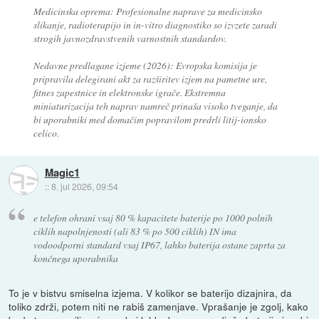
Medicinska oprema: Profesionalne naprave za medicinsko
slikanje, radioterapijo in in-vitro diagnostiko so izvzete zaradi
strogih javnozdravstvenih varnostnih standardov.
Nedavne predlagane izjeme (2026): Evropska komisija je
pripravila delegirani akt za razširitev izjem na pametne ure,
fitnes zapestnice in elektronske igrače. Ekstremna
miniaturizacija teh naprav namreč prinaša visoko tveganje, da
bi uporabniki med domačim popravilom predrli litij-ionsko
celico.
Magic1
::
8. jul 2026, 09:54
e telefon ohrani vsaj 80 % kapacitete baterije po 1000 polnih
ciklih napolnjenosti (ali 83 % po 500 ciklih) IN ima
vodoodporni standard vsaj IP67, lahko baterija ostane zaprta za
končnega uporabnika
To je v bistvu smiselna izjema. V kolikor se baterijo dizajnira, da
toliko zdrži, potem niti ne rabiš zamenjave. Vprašanje je zgolj, kako