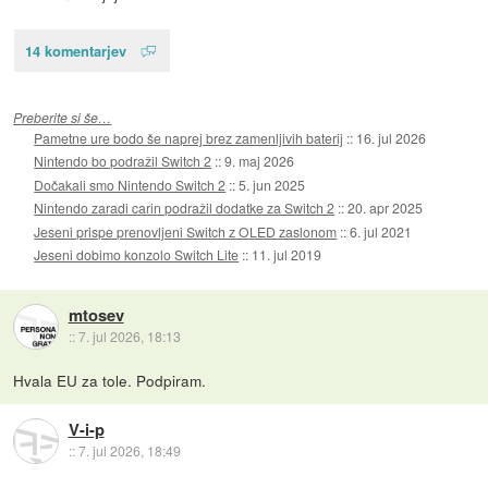
14 komentarjev
Preberite si še…
Pametne ure bodo še naprej brez zamenljivih baterij
::
16. jul 2026
Nintendo bo podražil Switch 2
::
9. maj 2026
Dočakali smo Nintendo Switch 2
::
5. jun 2025
Nintendo zaradi carin podražil dodatke za Switch 2
::
20. apr 2025
Jeseni prispe prenovljeni Switch z OLED zaslonom
::
6. jul 2021
Jeseni dobimo konzolo Switch Lite
::
11. jul 2019
mtosev
::
7. jul 2026, 18:13
Hvala EU za tole. Podpiram.
V-i-p
::
7. jul 2026, 18:49