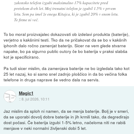
zakonsko telefon izgubi maksimalno 17% kapacitete pred
pretekom dveh let. Moj trenutni telefon je zgubil 1.5% v prvem
letu. Sem pa imel že enega Kitajca, ki je zgubil 20% v enem letu.
Te firme ni več.
To bo moral proizvajalec dokazovati ob izdelavi produkta (baterije),
verjetno s kakšnimi testi. Tko da ne pričakovat da se bo v kakšnih
iphonih dalo ročno zamenjat baterijo. Sicer ne vem glede stvarne
napake, bo pa sigurno public outcry če bo baterija v praksi slabša
kot je specificirano.
Pa tudi sicer mislim, da zamenjava baterije ne bo izgledala tako kot
25 let nazaj, ko si samo snel zadnjo ploščico in da bo večina folka
telefone in druga naprave še vedno dala na servis.
Magic1
::
8. jul 2026, 10:11
Jaz mislim da sploh ni namen, da se menja baterije. Bolj je v smeri,
da se uporabi dovolj dobre baterije in jih krmili tako, da degredirajo
dost počasi. Če baterija izgubi 1-5% letno, načeloma niti ne rabiš
menjave v neki normalni življenski dobi 5 let.