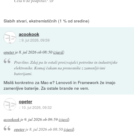
Česa ti ne podpiraš? :D
Slabih stvari, ekstremističnih (1 % od sredine)
acookook
::
9. jul 2026, 09:59
opeter
je
8. jul 2026 ob 08:50
izjavil
:
Pravilno. Zdaj pa še ostali proizvajalci potrošne in industrijske
elektronike. Komaj čakam na prenosnike z zamenljivimi
baterijami.
Misliš konkretno za Mac-e? Lenovoti in Framework že imajo
zamenljive baterije. Za ostale brande ne vem.
opeter
::
10. jul 2026, 09:32
acookook
je
9. jul 2026 ob 09:59
izjavil
:
opeter
je
8. jul 2026 ob 08:50
izjavil
: