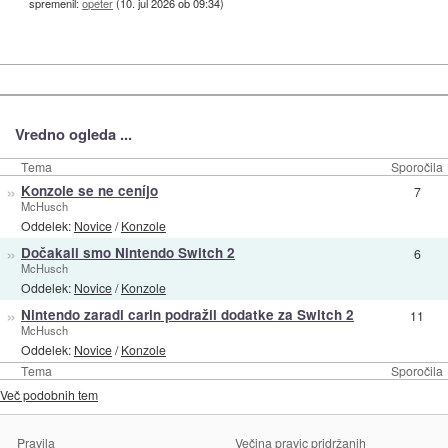
spremenil:
opeter
(
10. jul 2026 ob 09:34
)
Vredno ogleda ...
Tema
Sporočila
»
Konzole se ne ceníjo
7
McHusch
Oddelek:
Novice
/
Konzole
»
Dočakali smo Nintendo Switch 2
6
McHusch
Oddelek:
Novice
/
Konzole
»
Nintendo zaradi carin podražil dodatke za Switch 2
11
McHusch
Oddelek:
Novice
/
Konzole
Tema
Sporočila
Več podobnih tem
Pravila
Večina pravic pridržanih