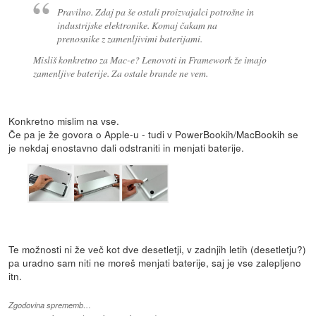
Pravilno. Zdaj pa še ostali proizvajalci potrošne in
industrijske elektronike. Komaj čakam na
prenosnike z zamenljivimi baterijami.
Misliš konkretno za Mac-e? Lenovoti in Framework že imajo
zamenljive baterije. Za ostale brande ne vem.
Konkretno mislim na vse.
Če pa je že govora o Apple-u - tudi v PowerBookih/MacBookih se
je nekdaj enostavno dali odstraniti in menjati baterije.
Te možnosti ni že več kot dve desetletji, v zadnjih letih (desetletju?)
pa uradno sam niti ne moreš menjati baterije, saj je vse zalepljeno
itn.
Zgodovina sprememb…