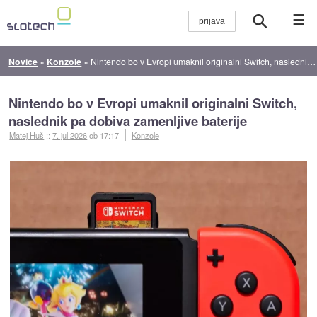
☰
Novice
»
Konzole
»
Nintendo bo v Evropi umaknil originalni Switch, naslednik pa dobiva zamenljive baterije
Nintendo bo v Evropi umaknil originalni Switch,
naslednik pa dobiva zamenljive baterije
Matej Huš
::
7. jul 2026
ob 17:17
Konzole