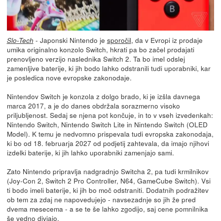
- Japonski Nintendo je
sporočil
, da v Evropi iz prodaje
Slo-Tech
umika originalno konzolo Switch, hkrati pa bo začel prodajati
prenovljeno verzijo naslednika Switch 2. Ta bo imel odslej
zamenljive baterije, ki jih bodo lahko odstranili tudi uporabniki, kar
je posledica nove evropske zakonodaje.
Nintendov Switch je konzola z dolgo brado, ki je izšla davnega
marca 2017, a je do danes obdržala sorazmerno visoko
priljubljenost. Sedaj se njena pot končuje, in to v vseh izvedenkah:
Nintendo Switch, Nintendo Switch Lite in Nintendo Switch (OLED
Model). K temu je nedvomno prispevala tudi evropska zakonodaja,
ki bo od 18. februarja 2027 od podjetij zahtevala, da imajo njihovi
izdelki baterije, ki jih lahko uporabniki zamenjajo sami.
Zato Nintendo pripravlja nadgradnjo Switcha 2, pa tudi krmilnikov
(Joy-Con 2, Switch 2 Pro Controller, N64, GameCube Switch). Vsi
ti bodo imeli baterije, ki jih bo moč odstraniti. Dodatnih podražitev
ob tem za zdaj ne napovedujejo - navsezadnje so jih že pred
dvema mesecema - a se te še lahko zgodijo, saj cene pomnilnika
še vedno divjajo.