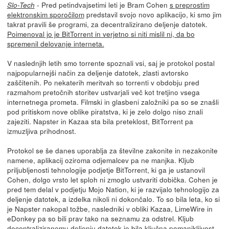
- Pred petindvajsetimi leti je Bram Cohen
s preprostim
Slo-Tech
elektronskim sporočilom
predstavil svojo novo aplikacijo, ki smo jim
takrat pravili še programi, za decentralizirano deljenje datotek.
Poimenoval jo je BitTorrent in verjetno si niti mislil ni, da bo
spremenil delovanje interneta.
V naslednjih letih smo torrente spoznali vsi, saj je protokol postal
najpopularnejši način za deljenje datotek, zlasti avtorsko
zaščitenih. Po nekaterih meritvah so torrenti v obdobju pred
razmahom pretočnih storitev ustvarjali več kot tretjino vsega
internetnega prometa. Filmski in glasbeni založniki pa so se znašli
pod pritiskom nove oblike piratstva, ki je zelo dolgo niso znali
zajeziti. Napster in Kazaa sta bila preteklost, BitTorrent pa
izmuzljiva prihodnost.
Protokol se še danes uporablja za številne zakonite in nezakonite
namene, aplikacij oziroma odjemalcev pa ne manjka. Kljub
priljubljenosti tehnologije podjetje BitTorrent, ki ga je ustanovil
Cohen, dolgo vrsto let sploh ni zmoglo ustvariti dobička. Cohen je
pred tem delal v podjetju Mojo Nation, ki je razvijalo tehnologijo za
deljenje datotek, a izdelka nikoli ni dokončalo. To so bila leta, ko si
je Napster nakopal tožbe, nasledniki v obliki Kazaa, LimeWire in
eDonkey pa so bili prav tako na seznamu za odstrel. Kljub
decentraliziranemu deljenju datotek je bila ključna pomanjkljivost