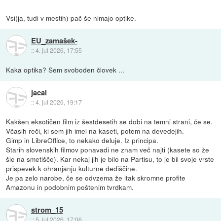
Vsi(ja, tudi v mestih) pač še nimajo optike.
EU_zamašek-
::
4. jul 2026, 17:55
Kaka optika? Sem svoboden človek ...
jacal
::
4. jul 2026, 19:17
Kakšen eksotičen film iz šestdesetih se dobi na temni strani, če se.
Včasih reči, ki sem jih imel na kaseti, potem na devedejih.
Gimp in LibreOffice, to nekako deluje. Iz principa.
Starih slovenskih filmov ponavadi ne znam več najti (kasete so že
šle na smetišče). Kar nekaj jih je bilo na Partisu, to je bil svoje vrste
prispevek k ohranjanju kulturne dediščine.
Je pa zelo narobe, če se odvzema že itak skromne profite
Amazonu in podobnim poštenim tvrdkam.
strom_15
::
5. jul 2026, 17:06