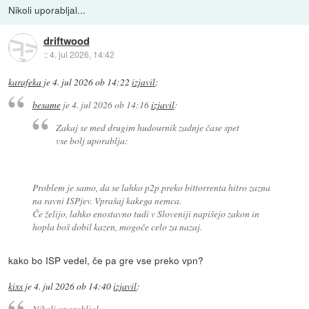
Nikoli uporabljal...
driftwood
::
4. jul 2026, 14:42
karafeka
je
4. jul 2026 ob 14:22
izjavil
:
besame
je
4. jul 2026 ob 14:16
izjavil
:
Zakaj se med drugim hudournik zadnje čase spet
vse bolj uporablja:
Problem je samo, da se lahko p2p preko bittorrenta hitro zazna
na ravni ISPjev. Vprašaj kakega nemca.
Če želijo, lahko enostavno tudi v Sloveniji napišejo zakon in
hopla boš dobil kazen, mogoče celo za nazaj.
kako bo ISP vedel, če pa gre vse preko vpn?
kixs
je
4. jul 2026 ob 14:40
izjavil
:
Nikoli uporabljal...