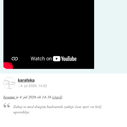
karafeka
::
4. jul 2026, 14:22
besame
je
4. jul 2026 ob 14:16
izjavil
:
Zakaj se med drugim hudournik zadnje čase spet vse bolj
uporablja: