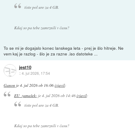
tiste pol ure za 4 GB.
Kdaj so pa tebe zamrznili v času?
To se mi je dogajalo konec lanskega leta - prej je šlo hitreje. Ne
vem kaj je razlog - šlo je za razne .iso datoteke ...
jest10
::
4. jul 2026, 17:54
Ganon
je
4. jul 2026 ob 16:06
izjavil
:
EU_zamašek-
je
4. jul 2026 ob 14:46
izjavil
:
tiste pol ure za 4 GB.
Kdaj so pa tebe zamrznili v času?