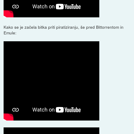
Kako se je začela bitka priti piratiziranju, še pred Bittorrentom in
Emule: