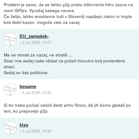
Problem je samo, da se lahko p2p preko bittorrenta hitro zazna na
ravni ISPjev. Vprašaj kakega nemca.
Če želijo, lahko enostavno tudi v Sloveniji napišejo zakon in hopla
boš dobil kazen, mogoče celo za nazaj.
EU_zamašek-
::
4. jul 2026, 14:27
Ma ne moreš za nazaj, ne strašit ...
Sicer ima sedaj naša oblast za početi trenutno bolj pomembne
stvari.
Sedaj so itak počitnice.
besame
::
4. jul 2026, 14:30
Si bo treba počasi začeti delat arhiv filmov, da jih bomo gledali po
tem, ko prepovejo p2p.
kixs
::
4. jul 2026, 14:40