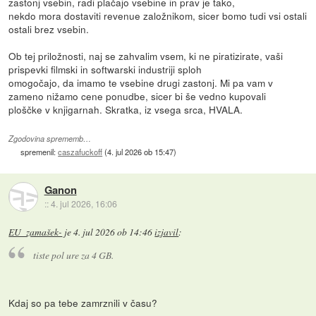
zastonj vsebin, radi plačajo vsebine in prav je tako,
nekdo mora dostaviti revenue založnikom, sicer bomo tudi vsi ostali
ostali brez vsebin.
Ob tej priložnosti, naj se zahvalim vsem, ki ne piratizirate, vaši
prispevki filmski in softwarski industriji sploh
omogočajo, da imamo te vsebine drugi zastonj. Mi pa vam v
zameno nižamo cene ponudbe, sicer bi še vedno kupovali
ploščke v knjigarnah. Skratka, iz vsega srca, HVALA.
Zgodovina sprememb…
spremenil:
caszafuckoff
(
4. jul 2026 ob 15:47
)
Ganon
::
4. jul 2026, 16:06
EU_zamašek-
je
4. jul 2026 ob 14:46
izjavil
:
tiste pol ure za 4 GB.
Kdaj so pa tebe zamrznili v času?