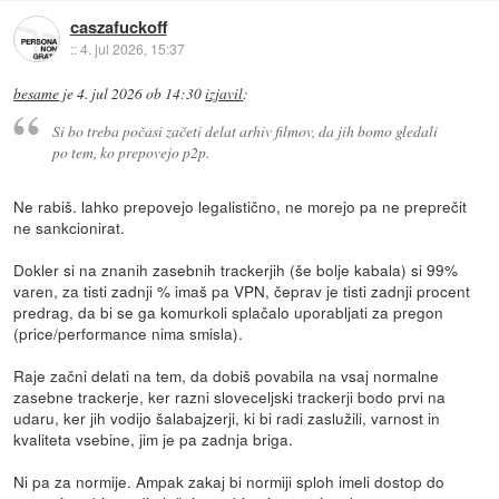
caszafuckoff
::
4. jul 2026, 15:37
besame
je
4. jul 2026 ob 14:30
izjavil
:
Si bo treba počasi začeti delat arhiv filmov, da jih bomo gledali
po tem, ko prepovejo p2p.
Ne rabiš. lahko prepovejo legalistično, ne morejo pa ne preprečit
ne sankcionirat.
Dokler si na znanih zasebnih trackerjih (še bolje kabala) si 99%
varen, za tisti zadnji % imaš pa VPN, čeprav je tisti zadnji procent
predrag, da bi se ga komurkoli splačalo uporabljati za pregon
(price/performance nima smisla).
Raje začni delati na tem, da dobiš povabila na vsaj normalne
zasebne trackerje, ker razni sloveceljski trackerji bodo prvi na
udaru, ker jih vodijo šalabajzerji, ki bi radi zaslužili, varnost in
kvaliteta vsebine, jim je pa zadnja briga.
Ni pa za normije. Ampak zakaj bi normiji sploh imeli dostop do