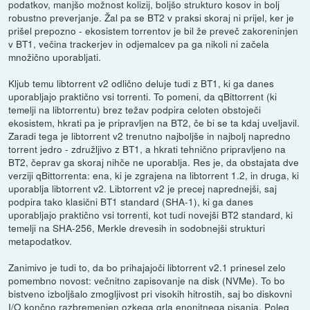
podatkov, manjšo možnost kolizij, boljšo strukturo kosov in bolj
robustno preverjanje. Žal pa se BT2 v praksi skoraj ni prijel, ker je
prišel prepozno - ekosistem torrentov je bil že preveč zakoreninjen
v BT1, večina trackerjev in odjemalcev pa ga nikoli ni začela
množično uporabljati.
Kljub temu libtorrent v2 odlično deluje tudi z BT1, ki ga danes
uporabljajo praktično vsi torrenti. To pomeni, da qBittorrent (ki
temelji na libtorrentu) brez težav podpira celoten obstoječi
ekosistem, hkrati pa je pripravljen na BT2, če bi se ta kdaj uveljavil.
Zaradi tega je libtorrent v2 trenutno najboljše in najbolj napredno
torrent jedro - združljivo z BT1, a hkrati tehnično pripravljeno na
BT2, čeprav ga skoraj nihče ne uporablja. Res je, da obstajata dve
verziji qBittorrenta: ena, ki je zgrajena na libtorrent 1.2, in druga, ki
uporablja libtorrent v2. Libtorrent v2 je precej naprednejši, saj
podpira tako klasični BT1 standard (SHA-1), ki ga danes
uporabljajo praktično vsi torrenti, kot tudi novejši BT2 standard, ki
temelji na SHA-256, Merkle drevesih in sodobnejši strukturi
metapodatkov.
Zanimivo je tudi to, da bo prihajajoči libtorrent v2.1 prinesel zelo
pomembno novost: večnitno zapisovanje na disk (NVMe). To bo
bistveno izboljšalo zmogljivost pri visokih hitrostih, saj bo diskovni
I/O končno razbremenjen ozkega grla enonitnega pisanja. Poleg