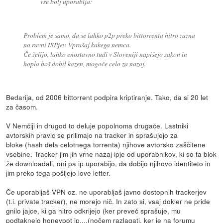
vse bolj uporablja:
Problem je samo, da se lahko p2p preko bittorrenta hitro zazna
na ravni ISPjev. Vprašaj kakega nemca.
Če želijo, lahko enostavno tudi v Sloveniji napišejo zakon in
hopla boš dobil kazen, mogoče celo za nazaj.
Bedarija, od 2006 bittorrent podpira kriptiranje. Tako, da si 20 let
za časom.
V Nemčiji in drugod to deluje popolnoma drugače. Lastniki
avtorskih pravic se prilimajo na tracker in sprašujejo za
bloke (hash dela celotnega torrenta) njihove avtorsko zaščitene
vsebine. Tracker jim jih vrne nazaj ipje od uporabnikov, ki so ta blok
že downloadali, oni pa ip uporabijo, da dobijo njihovo identiteto in
jim preko tega pošljejo love letter.
Če uporabljaš VPN oz. ne uporabljaš javno dostopnih trackerjev
(t.i. private tracker), ne morejo nič. In zato si, vsaj dokler ne pride
gnilo jajce, ki ga hitro odkrijejo (ker preveč sprašuje, mu
podtaknejo honeypot ip,...(nočem razlagati, ker je na forumu