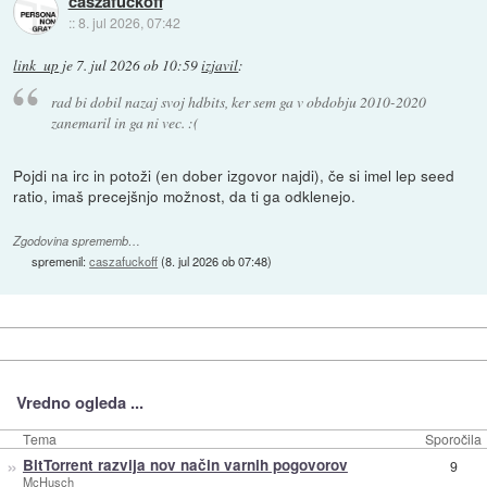
caszafuckoff
::
8. jul 2026, 07:42
link_up
je
7. jul 2026 ob 10:59
izjavil
:
rad bi dobil nazaj svoj hdbits, ker sem ga v obdobju 2010-2020
zanemaril in ga ni vec. :(
Pojdi na irc in potoži (en dober izgovor najdi), če si imel lep seed
ratio, imaš precejšnjo možnost, da ti ga odklenejo.
Zgodovina sprememb…
spremenil:
caszafuckoff
(
8. jul 2026 ob 07:48
)
Vredno ogleda ...
Tema
Sporočila
»
BitTorrent razvija nov način varnih pogovorov
9
McHusch