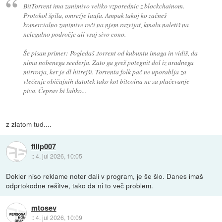
BitTorrent ima zanimivo veliko vzporednic z blockchainom.
Protokol špila, omrežje laufa. Ampak takoj ko začneš
komercialno zanimive reči na njem razvijat, kmalu naletiš na
nelegalno področje ali vsaj sivo cono.
Še pisan primer: Pogledaš .torrent od kubuntu imaga in vidiš, da
nima nobenega seederja. Zato ga greš potegnit dol iz uradnega
mirrorja, ker je dl hitrejši. Torrenta folk pač ne uporablja za
vlečenje običajnih datotek tako kot bitcoina ne za plačevanje
piva. Čeprav bi lahko...
z zlatom tud....
filip007
::
4. jul 2026, 10:05
Dokler niso reklame noter dali v program, je še šlo. Danes imaš
odprtokodne rešitve, tako da ni to več problem.
mtosev
::
4. jul 2026, 10:09