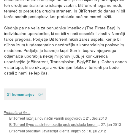
teh orodij centralizirano iskanje vsebin. BitTorrent tega ne nudi,
temveč to prepušča drugim stranem. In BitTorrent do danes ni bil
tarča sodnih postopkov, ker protokola pač ne moreš tožiti.
Slednje pa ne velja za ponudnike imenikov (The Pirate Bay) in
individualne uporabnike, ki so bili v naši soseščini zlasti v Nemčiji
tarče pregona. Podjetje BitTorrent nikoli zares uspelo, ker je bil
njihov izum fundamentalno nezdružljiv s komercialnim poslovnim
modelom. Podjetje je kasneje kupil Sun in čeprav njegovega
odjemalca uporablja nekaj milijonov ljudi, je konkurenca
uspešnejša (qBittorrent, Transmission, BiglyBT itd.). Cohen danes
v startupu, ki se ukvarja z veriženjem blokov, torrenti pa bodo
ostali z nami še lep čas.
31 komentarjev
Preberite si še…
BitTorrent razvija nov način varnih pogovorov
::
21. dec 2013
BitTorrent Sync za sinhronizacijo prek protokola torrent
::
27. jan 2013
BitTorrent predstavil javascript klienta, knjižnico
::
8. jul 2012