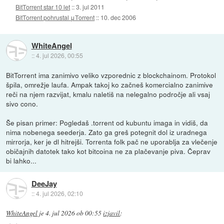
BitTorrent star 10 let
::
3. jul 2011
BitTorrent pohrustal μTorrent
::
10. dec 2006
WhiteAngel
::
4. jul 2026, 00:55
BitTorrent ima zanimivo veliko vzporednic z blockchainom. Protokol
špila, omrežje laufa. Ampak takoj ko začneš komercialno zanimive
reči na njem razvijat, kmalu naletiš na nelegalno področje ali vsaj
sivo cono.
Še pisan primer: Pogledaš .torrent od kubuntu imaga in vidiš, da
nima nobenega seederja. Zato ga greš potegnit dol iz uradnega
mirrorja, ker je dl hitrejši. Torrenta folk pač ne uporablja za vlečenje
običajnih datotek tako kot bitcoina ne za plačevanje piva. Čeprav
bi lahko...
DeeJay
::
4. jul 2026, 02:10
WhiteAngel
je
4. jul 2026 ob 00:55
izjavil
: