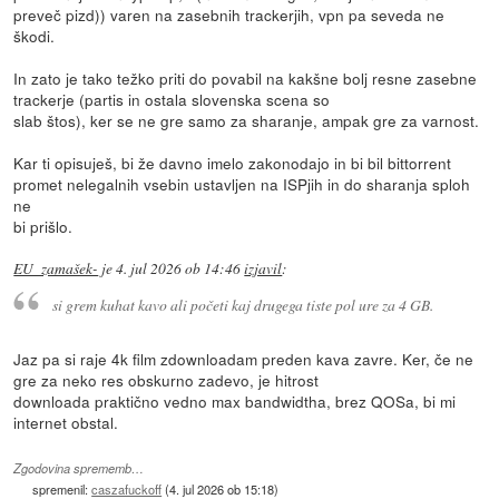
preveč pizd)) varen na zasebnih trackerjih, vpn pa seveda ne
škodi.
In zato je tako težko priti do povabil na kakšne bolj resne zasebne
trackerje (partis in ostala slovenska scena so
slab štos), ker se ne gre samo za sharanje, ampak gre za varnost.
Kar ti opisuješ, bi že davno imelo zakonodajo in bi bil bittorrent
promet nelegalnih vsebin ustavljen na ISPjih in do sharanja sploh
ne
bi prišlo.
EU_zamašek-
je
4. jul 2026 ob 14:46
izjavil
:
si grem kuhat kavo ali početi kaj drugega tiste pol ure za 4 GB.
Jaz pa si raje 4k film zdownloadam preden kava zavre. Ker, če ne
gre za neko res obskurno zadevo, je hitrost
downloada praktično vedno max bandwidtha, brez QOSa, bi mi
internet obstal.
Zgodovina sprememb…
spremenil:
caszafuckoff
(
4. jul 2026 ob 15:18
)