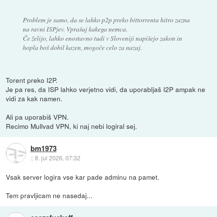
Problem je samo, da se lahko p2p preko bittorrenta hitro zazna
na ravni ISPjev. Vprašaj kakega nemca.
Če želijo, lahko enostavno tudi v Sloveniji napišejo zakon in
hopla boš dobil kazen, mogoče celo za nazaj.
Torent preko I2P.
Je pa res, da ISP lahko verjetno vidi, da uporabljaš I2P ampak ne
vidi za kak namen.
Ali pa uporabiš VPN.
Recimo Mullvad VPN, ki naj nebi logiral sej.
bm1973
::
8. jul 2026, 07:32
Vsak server logira vse kar pade adminu na pamet.
Tem pravljicam ne nasedaj...