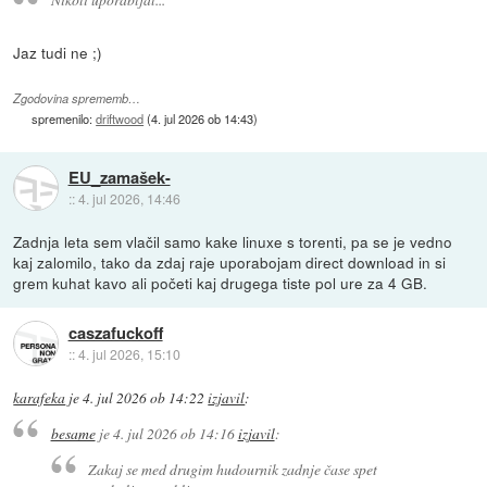
Jaz tudi ne ;)
Zgodovina sprememb…
spremenilo:
driftwood
(
4. jul 2026 ob 14:43
)
EU_zamašek-
::
4. jul 2026, 14:46
Zadnja leta sem vlačil samo kake linuxe s torenti, pa se je vedno
kaj zalomilo, tako da zdaj raje uporabojam direct download in si
grem kuhat kavo ali početi kaj drugega tiste pol ure za 4 GB.
caszafuckoff
::
4. jul 2026, 15:10
karafeka
je
4. jul 2026 ob 14:22
izjavil
:
besame
je
4. jul 2026 ob 14:16
izjavil
:
Zakaj se med drugim hudournik zadnje čase spet