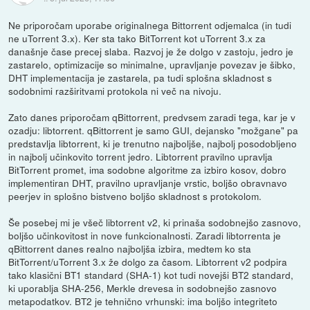
Ne priporočam uporabe originalnega Bittorrent odjemalca (in tudi
ne uTorrent 3.x). Ker sta tako BitTorrent kot uTorrent 3.x za
današnje čase precej slaba. Razvoj je že dolgo v zastoju, jedro je
zastarelo, optimizacije so minimalne, upravljanje povezav je šibko,
DHT implementacija je zastarela, pa tudi splošna skladnost s
sodobnimi razširitvami protokola ni več na nivoju.
Zato danes priporočam qBittorrent, predvsem zaradi tega, kar je v
ozadju: libtorrent. qBittorrent je samo GUI, dejansko "možgane" pa
predstavlja libtorrent, ki je trenutno najboljše, najbolj posodobljeno
in najbolj učinkovito torrent jedro. Libtorrent pravilno upravlja
BitTorrent promet, ima sodobne algoritme za izbiro kosov, dobro
implementiran DHT, pravilno upravljanje vrstic, boljšo obravnavo
peerjev in splošno bistveno boljšo skladnost s protokolom.
Še posebej mi je všeč libtorrent v2, ki prinaša sodobnejšo zasnovo,
boljšo učinkovitost in nove funkcionalnosti. Zaradi libtorrenta je
qBittorrent danes realno najboljša izbira, medtem ko sta
BitTorrent/uTorrent 3.x že dolgo za časom. Libtorrent v2 podpira
tako klasični BT1 standard (SHA-1) kot tudi novejši BT2 standard,
ki uporablja SHA-256, Merkle drevesa in sodobnejšo zasnovo
metapodatkov. BT2 je tehnično vrhunski: ima boljšo integriteto