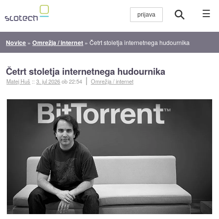
☰
Novice
»
Omrežja / internet
»
Četrt stoletja internetnega hudournika
Četrt stoletja internetnega hudournika
Matej Huš
::
3. jul 2026
ob 22:54
Omrežja / internet