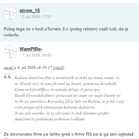
strom_15
::
5. jul 2026, 17:31
Poleg tega so v kodi uTorretn 3.x (poleg reklam) našli tudi, da je
rudarilo.
WamPIRe-
::
7. jul 2026, 09:20
jacal
je
4. jul 2026 ob 19:17
izjavil
:
Kakšen eksotičen film iz šestdesetih se dobi na temni strani, če
se. Včasih reči, ki sem jih imel na kaseti, potem na devedejih.
Gimp in LibreOffice, to nekako deluje. Iz principa.
Starih slovenskih filmov ponavadi ne znam več najti (kasete so
že šle na smetišče). Kar nekaj jih je bilo na Partisu, to je bil svoje
vrste prispevek k ohranjanju kulturne dediščine.
Je pa zelo narobe, če se odvzema že itak skromne profite
Amazonu in podobnim poštenim tvrdkam.
Za slovnenske filme pa lahko greš v Arhiv RS pa si ga tam ogledaš