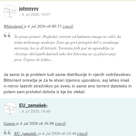
johnnyyy
::
4. jul 2026, 16:07
WhiteAngel
je
4. jul 2026 ob 00:55
izjavil
:
Še pisan primer: Pogledaš .torrent od kubuntu imaga in vidiš, da
nima nobenega seederja. Zato ga greš potegnit dol iz uradnega
mirrorja, ker je dl hitrejši. Torrenta folk pač ne uporablja za
vlečenje običajnih datotek tako kot bitcoina ne za plačevanje
piva. Čeprav bi lahko...
Ja samo to je problem tudi same distribucije in njenih vzdrževalcev.
Bittorrent omrežje je za te stvari izjemno uporabno, saj lahko imaš
n-mirror lastnih strežnikov po svetu in samo eno torrent datoteko in
potem sam protokol določa iz kje bo vlekel.
EU_zamašek-
::
4. jul 2026, 16:48
Ganon
je
4. jul 2026 ob 16:06
izjavil
:
EU_zamašek-
je
4. jul 2026 ob 14:46
izjavil
: