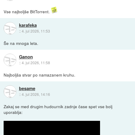
Vse najboljše BitTorrent.
karafeka
::
4. jul 2026, 11:53
Še na mnoga leta.
Ganon
::
4. jul 2026, 11:58
Najboljša stvar po namazanem kruhu.
besame
::
4. jul 2026, 14:16
Zakaj se med drugim hudournik zadnje čase spet vse bolj
uporablja: