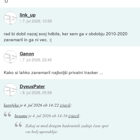
:D
link_up
::
7. jul 2026, 10:59
rad bi dobil nazaj svoj hdbits, ker sem ga v obdobju 2010-2020
zanemaril in ga ni vec. :(
Ganon
::
7. jul 2026, 22:45
Kako si lahko zanemaril najboljši privatni tracker ...
DyeusPater
::
8. jul 2026, 05:58
karafeka
je
4. jul 2026 ob 14:22
izjavil
:
besame
je
4. jul 2026 ob 14:16
izjavil
:
Zakaj se med drugim hudournik zadnje čase spet
vse bolj uporablja: