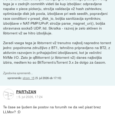
tega je v zadnjih commitih videti še kup izboljšav: odpravljene
napake v piece pickerju, strožja validacija v2 hash zahtevkov,
optimizacije disk job poola, izboljšave pri web seedih, popravljeni
race conditioni v pread_disk_io, boljša sanitizacija symlinkov,
izboljšave v NAT-PMP/UPnP, strožje parse_magnet_uri(), boljša
obravnava socks5 UDP, itd. Skratka - razvoj je zelo aktiven in
libtorrent v2 se hitro izboljšuje.
Zaradi vsega tega je libtorrent v2 trenutno najbolj napredno torrent
jedro: popolnoma združljivo z BT1, tehnično pripravljeno na BT2, z
aktivnim razvojem in prihajajočimi izboljšavami, kot je večnitni
NVMe I/O. Zato je qBittorrent (z libtorrent v2) danes najboljša
izbira, medtem ko so BitTorrent/uTorrent 3.x že dolgo za časom.
Zgodovina sprememb…
spremenilo:
strom_15
(
5. jul 2026 ob 17:10
)
PARTyZAN
::
5. jul 2026, 17:24
Te čase se ljudem še postov na forumih ne da več pisat brez
LLMov? :D