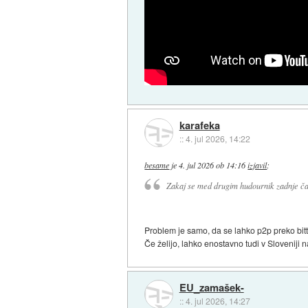
karafeka
::
4. jul 2026, 14:22
besame
je
4. jul 2026 ob 14:16
izjavil
:
Zakaj se med drugim hudournik zadnje čas
Problem je samo, da se lahko p2p preko bitt
Če želijo, lahko enostavno tudi v Sloveniji
EU_zamašek-
::
4. jul 2026, 14:27