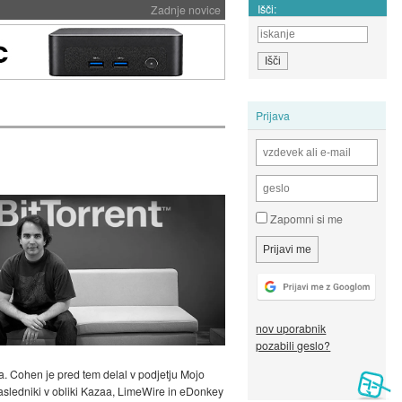
Išči:
Zadnje novice
Prijava
Zapomni si me
nov uporabnik
pozabili geslo?
čka. Cohen je pred tem delal v podjetju Mojo
, nasledniki v obliki Kazaa, LimeWire in eDonkey