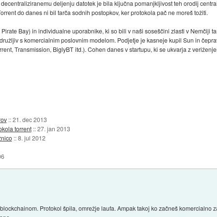
 decentraliziranemu deljenju datotek je bila ključna pomanjkljivost teh orodij centra
rrent do danes ni bil tarča sodnih postopkov, ker protokola pač ne moreš tožiti.
rate Bay) in individualne uporabnike, ki so bili v naši soseščini zlasti v Nemčiji ta
združljiv s komercialnim poslovnim modelom. Podjetje je kasneje kupil Sun in čep
rrent, Transmission, BiglyBT itd.). Cohen danes v startupu, ki se ukvarja z veriženje
rov
::
21. dec 2013
okola torrent
::
27. jan 2013
žnico
::
8. jul 2012
06
 blockchainom. Protokol špila, omrežje laufa. Ampak takoj ko začneš komercialno z