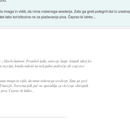
cono.
u imaga in vidiš, da nima nobenega seederja. Zato ga greš potegnit dol iz uradnega m
ek tako kot bitcoina ne za plačevanje piva. Čeprav bi lahko...
c z blockchainom. Protokol špila, omrežje laufa. Ampak takoj ko
razvijat, kmalu naletiš na nelegalno področje ali vsaj sivo
untu imaga in vidiš, da nima nobenega seederja. Zato ga greš
l hitrejši. Torrenta folk pač ne uporablja za vlečenje običajnih
 piva. Čeprav bi lahko...