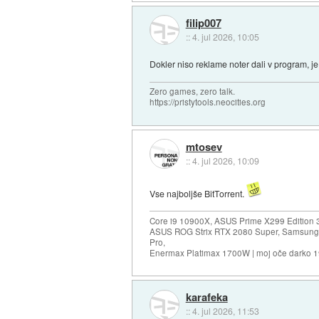
filip007
::
4. jul 2026, 10:05
Dokler niso reklame noter dali v program, je
Zero games, zero talk.
https://pristytools.neocities.org
mtosev
::
4. jul 2026, 10:09
Vse najboljše BitTorrent.
Core i9 10900X, ASUS Prime X299 Edition 
ASUS ROG Strix RTX 2080 Super, Samsung
Pro,
Enermax Platimax 1700W | moj oče darko 
karafeka
::
4. jul 2026, 11:53