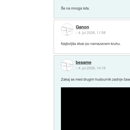
Še na mnoga leta.
Ganon
::
4. jul 2026, 11:58
Najboljša stvar po namazanem kruhu.
besame
::
4. jul 2026, 14:16
Zakaj se med drugim hudournik zadnje čase 