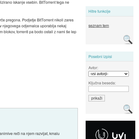
lizirano iskanje vsebin. BitTorrent tega ne
Hitre funkcije
rče pregona. Podjetje BitTorrent nikoli zares
seznam tem
rav njegovega odjemalca uporablja nekaj
m blokov, torrenti pa bodo ostali z nami še lep
Posebni izpisi
Avtor:
Ključna beseda:
animive reči na njem razvijat, kmalu