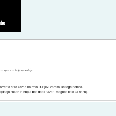
e spet vse bolj uporablja:
orrenta hitro zazna na ravni ISPjev. Vprašaj kakega nemca.
 napišejo zakon in hopla boš dobil kazen, mogoče celo za nazaj.