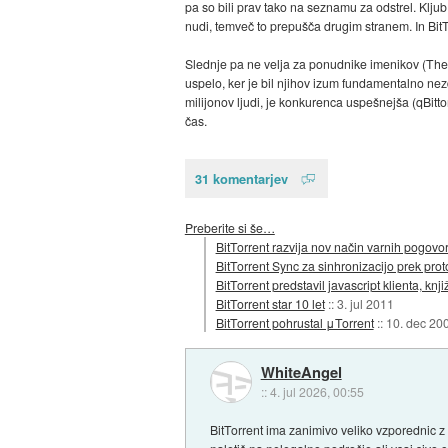
pa so bili prav tako na seznamu za odstrel. Kljub
nudi, temveč to prepušča drugim stranem. In BitTo
Slednje pa ne velja za ponudnike imenikov (The Pi
uspelo, ker je bil njihov izum fundamentalno ne
milijonov ljudi, je konkurenca uspešnejša (qBitto
čas.
31 komentarjev
Preberite si še…
BitTorrent razvija nov način varnih pogovo
BitTorrent Sync za sinhronizacijo prek prot
BitTorrent predstavil javascript klienta, knji
BitTorrent star 10 let
::
3. jul 2011
BitTorrent pohrustal μTorrent
::
10. dec 20
WhiteAngel
::
4. jul 2026, 00:55
BitTorrent ima zanimivo veliko vzporednic z