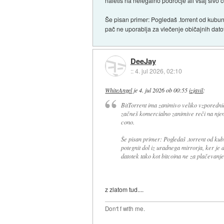
naletiš na nelegalno področje ali vsaj sivo 
Še pisan primer: Pogledaš .torrent od kubunt
pač ne uporablja za vlečenje običajnih datot
DeeJay
::
4. jul 2026, 02:10
WhiteAngel
je
4. jul 2026 ob 00:55
izjavil
:
BitTorrent ima zanimivo veliko vzporedni
začneš komercialno zanimive reči na njem 
cono.
Še pisan primer: Pogledaš .torrent od kub
potegnit dol iz uradnega mirrorja, ker je d
datotek tako kot bitcoina ne za plačevanje
z zlatom tud....
Don't f with me.