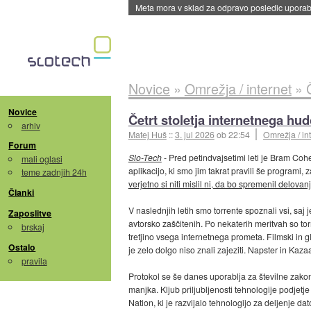
ByteDance trenira največji model umetne intel
Novice
»
Omrežja / internet
»
Novice
Četrt stoletja internetnega hu
arhiv
Matej Huš
::
3. jul 2026
ob 22:54
Omrežja / in
Forum
Slo-Tech
- Pred petindvajsetimi leti je Bram Co
mali oglasi
aplikacijo, ki smo jim takrat pravili še programi,
teme zadnjih 24h
verjetno si niti mislil ni, da bo spremenil delovan
Članki
V naslednjih letih smo torrente spoznali vsi, saj 
Zaposlitve
avtorsko zaščitenih. Po nekaterih meritvah so tor
brskaj
tretjino vsega internetnega prometa. Filmski in gl
Ostalo
je zelo dolgo niso znali zajeziti. Napster in Kazaa
pravila
Protokol se še danes uporablja za številne zako
manjka. Kljub priljubljenosti tehnologije podjetje
Nation, ki je razvijalo tehnologijo za deljenje da