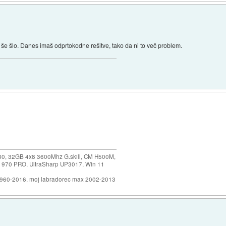
 še šlo. Danes imaš odprtokodne rešitve, tako da ni to več problem.
30, 32GB 4x8 3600Mhz G.skill, CM H500M,
 970 PRO, UltraSharp UP3017, Win 11
1960-2016, moj labradorec max 2002-2013